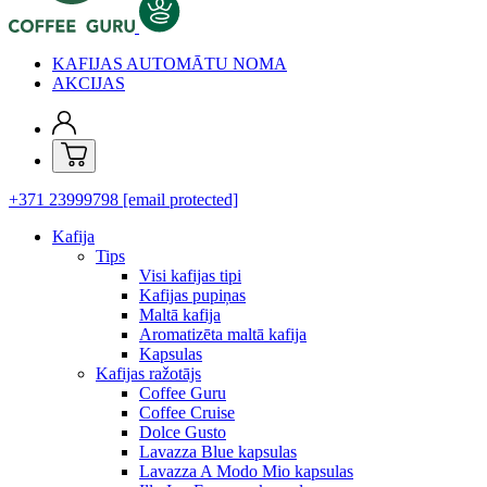
KAFIJAS AUTOMĀTU NOMA
AKCIJAS
+371 23999798
[email protected]
Kafija
Tips
Visi kafijas tipi
Kafijas pupiņas
Maltā kafija
Aromatizēta maltā kafija
Kapsulas
Kafijas ražotājs
Coffee Guru
Coffee Cruise
Dolce Gusto
Lavazza Blue kapsulas
Lavazza A Modo Mio kapsulas