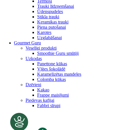
Termosi
Trauki līdzņemšanai
Ūdenspudeles
Stikla trauki
Keramikas trauki
Piena putošanai
Karotes
Uzglabāšanai
Gourmet Guru
Veselīgi produkti
Smoothie Guru smūtiji
Uzkodas
Panettone kūkas
Vīģes šokolādē
Karamelizētas mandeles
Colomba kūkas
Dzērieni
Kakao
Frappe maisījumi
Piedevas kafijai
Fabbri sīrupi