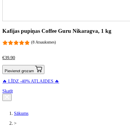
Kafijas pupiņas Coffee Guru Nikaragva, 1 kg
(8 Atsauksmes)
€
39.90
Pievienot grozam
🔥 LĪDZ -40% ATLAIDES 🔥
Skatīt
Sākums
>