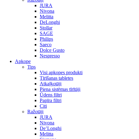
JURA
Nivona
Melitta
DeLonghi
Stollar
SAGE
Philips
Saeco
Dolce Gusto
Nespresso
Apkope
Tips
Visi apkopes produkti
Tīrīšanas tabletes
Atkaļķotāji
Piena sistēmas tīrītāji
Ūdens filtri
Papīra filtri
Citi
Ražotāji
JURA
Nivona
De’Longhi
Melitta