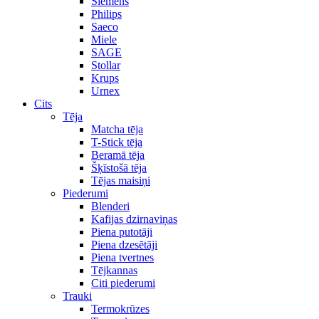
Siemens
Philips
Saeco
Miele
SAGE
Stollar
Krups
Urnex
Cits
Tēja
Matcha tēja
T-Stick tēja
Beramā tēja
Šķīstošā tēja
Tējas maisiņi
Piederumi
Blenderi
Kafijas dzirnaviņas
Piena putotāji
Piena dzesētāji
Piena tvertnes
Tējkannas
Citi piederumi
Trauki
Termokrūzes