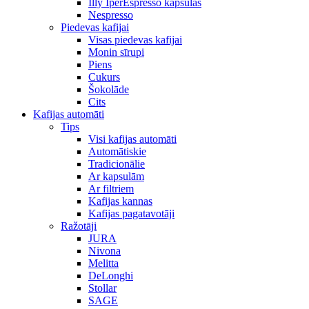
Illy IperEspresso kapsulas
Nespresso
Piedevas kafijai
Visas piedevas kafijai
Monin sīrupi
Piens
Cukurs
Šokolāde
Cits
Kafijas automāti
Tips
Visi kafijas automāti
Automātiskie
Tradicionālie
Ar kapsulām
Ar filtriem
Kafijas kannas
Kafijas pagatavotāji
Ražotāji
JURA
Nivona
Melitta
DeLonghi
Stollar
SAGE