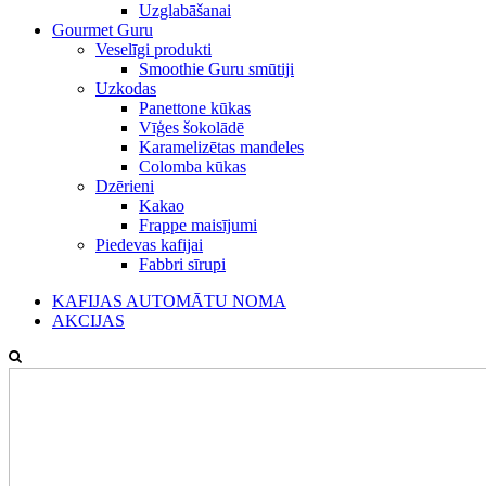
Uzglabāšanai
Gourmet Guru
Veselīgi produkti
Smoothie Guru smūtiji
Uzkodas
Panettone kūkas
Vīģes šokolādē
Karamelizētas mandeles
Colomba kūkas
Dzērieni
Kakao
Frappe maisījumi
Piedevas kafijai
Fabbri sīrupi
KAFIJAS AUTOMĀTU NOMA
AKCIJAS