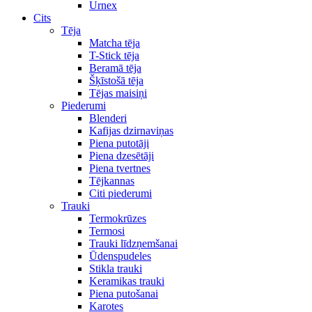
Urnex
Cits
Tēja
Matcha tēja
T-Stick tēja
Beramā tēja
Šķīstošā tēja
Tējas maisiņi
Piederumi
Blenderi
Kafijas dzirnaviņas
Piena putotāji
Piena dzesētāji
Piena tvertnes
Tējkannas
Citi piederumi
Trauki
Termokrūzes
Termosi
Trauki līdzņemšanai
Ūdenspudeles
Stikla trauki
Keramikas trauki
Piena putošanai
Karotes