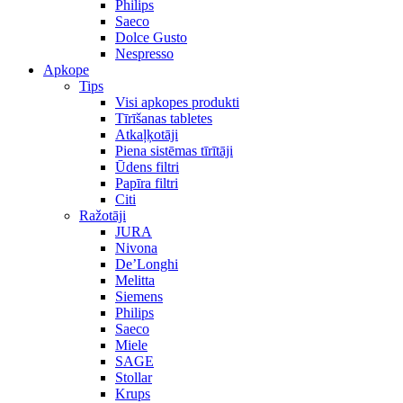
Philips
Saeco
Dolce Gusto
Nespresso
Apkope
Tips
Visi apkopes produkti
Tīrīšanas tabletes
Atkaļķotāji
Piena sistēmas tīrītāji
Ūdens filtri
Papīra filtri
Citi
Ražotāji
JURA
Nivona
De’Longhi
Melitta
Siemens
Philips
Saeco
Miele
SAGE
Stollar
Krups