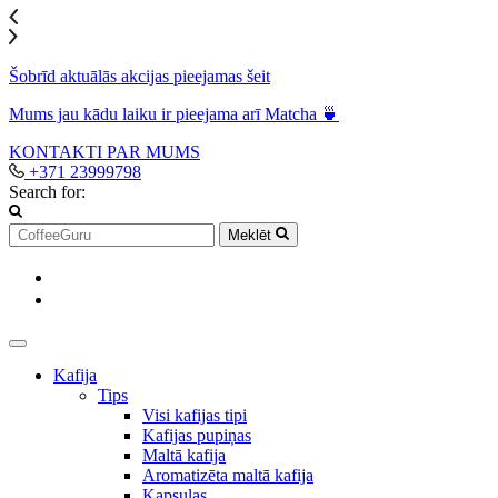
Šobrīd aktuālās akcijas pieejamas šeit
Mums jau kādu laiku ir pieejama arī Matcha 🍵
KONTAKTI
PAR MUMS
+371 23999798
Search for:
Meklēt
Kafija
Tips
Visi kafijas tipi
Kafijas pupiņas
Maltā kafija
Aromatizēta maltā kafija
Kapsulas