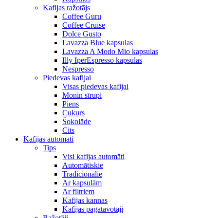
Kafijas ražotājs
Coffee Guru
Coffee Cruise
Dolce Gusto
Lavazza Blue kapsulas
Lavazza A Modo Mio kapsulas
Illy IperEspresso kapsulas
Nespresso
Piedevas kafijai
Visas piedevas kafijai
Monin sīrupi
Piens
Cukurs
Šokolāde
Cits
Kafijas automāti
Tips
Visi kafijas automāti
Automātiskie
Tradicionālie
Ar kapsulām
Ar filtriem
Kafijas kannas
Kafijas pagatavotāji
Ražotāji