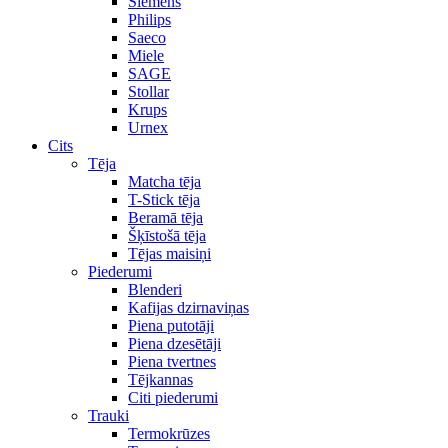
Siemens
Philips
Saeco
Miele
SAGE
Stollar
Krups
Urnex
Cits
Tēja
Matcha tēja
T-Stick tēja
Beramā tēja
Šķīstošā tēja
Tējas maisiņi
Piederumi
Blenderi
Kafijas dzirnaviņas
Piena putotāji
Piena dzesētāji
Piena tvertnes
Tējkannas
Citi piederumi
Trauki
Termokrūzes