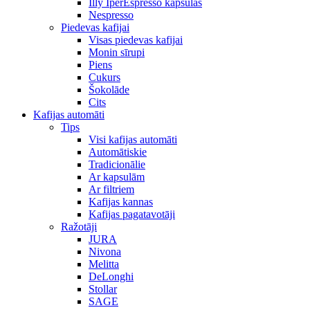
Illy IperEspresso kapsulas
Nespresso
Piedevas kafijai
Visas piedevas kafijai
Monin sīrupi
Piens
Cukurs
Šokolāde
Cits
Kafijas automāti
Tips
Visi kafijas automāti
Automātiskie
Tradicionālie
Ar kapsulām
Ar filtriem
Kafijas kannas
Kafijas pagatavotāji
Ražotāji
JURA
Nivona
Melitta
DeLonghi
Stollar
SAGE