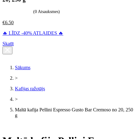
(0 Atsauksmes)
€
6.50
🔥 LĪDZ -40% ATLAIDES 🔥
Skatīt
Sākums
>
Kafijas ražotājs
>
Maltā kafija Pellini Espresso Gusto Bar Cremoso no 20, 250
g