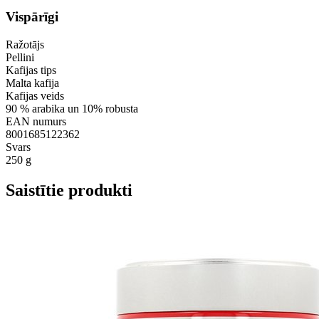
Vispārīgi
Ražotājs
Pellini
Kafijas tips
Malta kafija
Kafijas veids
90 % arabika un 10% robusta
EAN numurs
8001685122362
Svars
250 g
Saistītie produkti