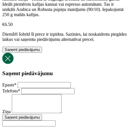
Ideāli piemērots kafijas kannai vai espresso automātam. Tas ir
unikāls Arabica un Robusta pupiņu maisījums (90/10). Iepakojumā
250 g maltās kafijas.
€
6.50
Diemžēl šobrīd šī prece ir izpirkta. Sazinies, lai noskaidrotu piegādes
laikus vai saņemtu piedāvājumu alternatīvai precei.
Saņemt piedāvājumu
Saņemt piedāvājumu
Epasts
*
Telefons
*
Ziņa
Saņemt piedāvājumu