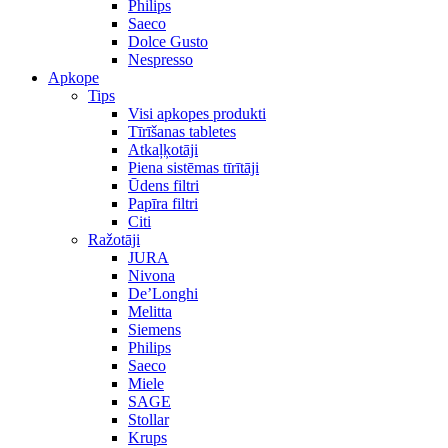
Philips
Saeco
Dolce Gusto
Nespresso
Apkope
Tips
Visi apkopes produkti
Tīrīšanas tabletes
Atkaļķotāji
Piena sistēmas tīrītāji
Ūdens filtri
Papīra filtri
Citi
Ražotāji
JURA
Nivona
De’Longhi
Melitta
Siemens
Philips
Saeco
Miele
SAGE
Stollar
Krups