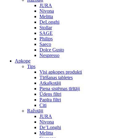
JURA
Nivona
Melitta
DeLonghi
Stollar
SAGE
Philips
Saeco
Dolce Gusto
Nespresso
Apkope
Tips
Visi apkopes produkti
Tīrīšanas tabletes
Atkaļķotāji
Piena sistēmas tīrītāji
Ūdens filtri
Papīra filtri
Citi
Ražotāji
JURA
Nivona
De’Longhi
Melitta