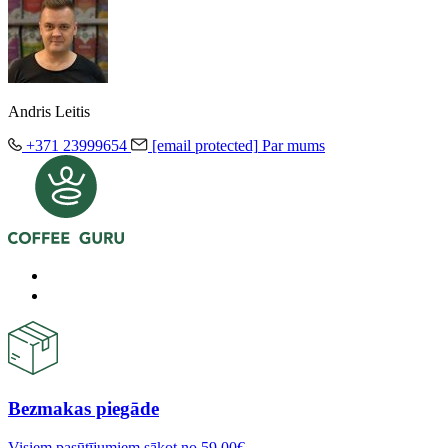
Andris Leitis
+371 23999654
[email protected]
Par mums
Bezmakas piegāde
Visiem pasūtījumiem sākot no 59,00€