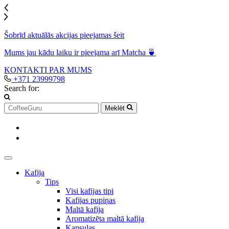
Šobrīd aktuālās akcijas pieejamas šeit
Mums jau kādu laiku ir pieejama arī Matcha 🍵
KONTAKTI
PAR MUMS
+371 23999798
Search for:
Meklēt
Kafija
Tips
Visi kafijas tipi
Kafijas pupiņas
Maltā kafija
Aromatizēta maltā kafija
Kapsulas