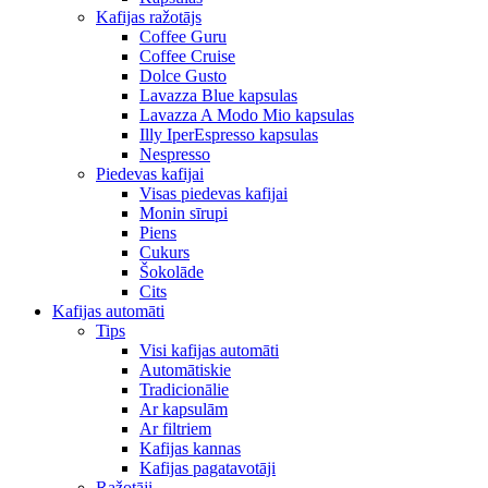
Kafijas ražotājs
Coffee Guru
Coffee Cruise
Dolce Gusto
Lavazza Blue kapsulas
Lavazza A Modo Mio kapsulas
Illy IperEspresso kapsulas
Nespresso
Piedevas kafijai
Visas piedevas kafijai
Monin sīrupi
Piens
Cukurs
Šokolāde
Cits
Kafijas automāti
Tips
Visi kafijas automāti
Automātiskie
Tradicionālie
Ar kapsulām
Ar filtriem
Kafijas kannas
Kafijas pagatavotāji
Ražotāji