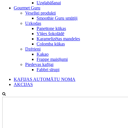
Uzglabāšanai
Gourmet Guru
Veselīgi produkti
Smoothie Guru smūtiji
Uzkodas
Panettone kūkas
Vīģes šokolādē
Karamelizētas mandeles
Colomba kūkas
Dzērieni
Kakao
Frappe maisījumi
Piedevas kafijai
Fabbri sīrupi
KAFIJAS AUTOMĀTU NOMA
AKCIJAS