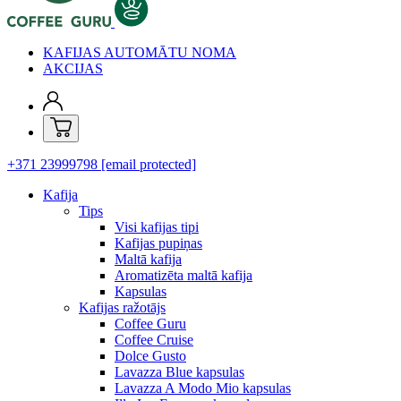
KAFIJAS AUTOMĀTU NOMA
AKCIJAS
+371 23999798
[email protected]
Kafija
Tips
Visi kafijas tipi
Kafijas pupiņas
Maltā kafija
Aromatizēta maltā kafija
Kapsulas
Kafijas ražotājs
Coffee Guru
Coffee Cruise
Dolce Gusto
Lavazza Blue kapsulas
Lavazza A Modo Mio kapsulas