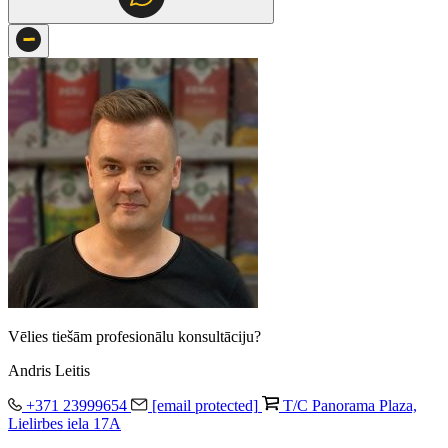
Vēlies tiešām profesionālu konsultāciju?
Andris Leitis
+371 23999654
[email protected]
T/C Panorama Plaza,
Lielirbes iela 17A