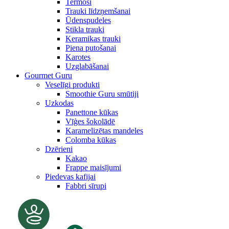
Termosi
Trauki līdzņemšanai
Ūdenspudeles
Stikla trauki
Keramikas trauki
Piena putošanai
Karotes
Uzglabāšanai
Gourmet Guru
Veselīgi produkti
Smoothie Guru smūtiji
Uzkodas
Panettone kūkas
Vīģes šokolādē
Karamelizētas mandeles
Colomba kūkas
Dzērieni
Kakao
Frappe maisījumi
Piedevas kafijai
Fabbri sīrupi