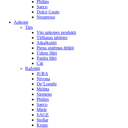
Philips
Saeco
Dolce Gusto
Nespresso
Apkope
Tips
Visi apkopes produkti
Tīrīšanas tabletes
Atkaļķotāji
Piena sistēmas tīrītāji
Ūdens filtri
Papīra filtri
Citi
Ražotāji
JURA
Nivona
De’Longhi
Melitta
Siemens
Philips
Saeco
Miele
SAGE
Stollar
Krups