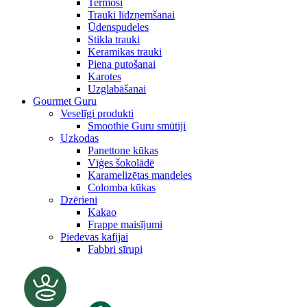
Termosi
Trauki līdzņemšanai
Ūdenspudeles
Stikla trauki
Keramikas trauki
Piena putošanai
Karotes
Uzglabāšanai
Gourmet Guru
Veselīgi produkti
Smoothie Guru smūtiji
Uzkodas
Panettone kūkas
Vīģes šokolādē
Karamelizētas mandeles
Colomba kūkas
Dzērieni
Kakao
Frappe maisījumi
Piedevas kafijai
Fabbri sīrupi