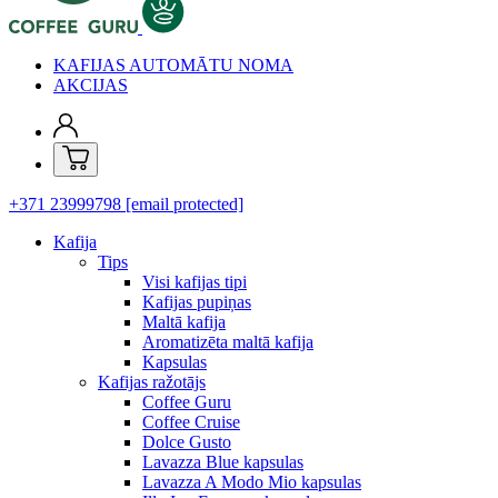
KAFIJAS AUTOMĀTU NOMA
AKCIJAS
+371 23999798
[email protected]
Kafija
Tips
Visi kafijas tipi
Kafijas pupiņas
Maltā kafija
Aromatizēta maltā kafija
Kapsulas
Kafijas ražotājs
Coffee Guru
Coffee Cruise
Dolce Gusto
Lavazza Blue kapsulas
Lavazza A Modo Mio kapsulas