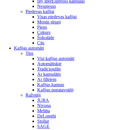
Illy IperEspresso kapsulas
Nespresso
Piedevas kafijai
Visas piedevas kafijai
Monin sīrupi
Piens
Cukurs
Šokolāde
Cits
Kafijas automāti
Tips
Visi kafijas automāti
Automātiskie
Tradicionālie
Ar kapsulām
Ar filtriem
Kafijas kannas
Kafijas pagatavotāji
Ražotāji
JURA
Nivona
Melitta
DeLonghi
Stollar
SAGE