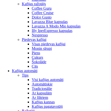
Kafijas ražotājs
Coffee Guru
Coffee Cruise
Dolce Gusto
Lavazza Blue kapsulas
Lavazza A Modo Mio kapsulas
Illy IperEspresso kapsulas
Nespresso
Piedevas kafijai
Visas piedevas kafijai
Monin sīrupi
Piens
Cukurs
Šokolāde
Cits
Kafijas automāti
Tips
Visi kafijas automāti
Automātiskie
Tradicionālie
Ar kapsulām
Ar filtriem
Kafijas kannas
Kafijas pagatavotāji
Ražotāji