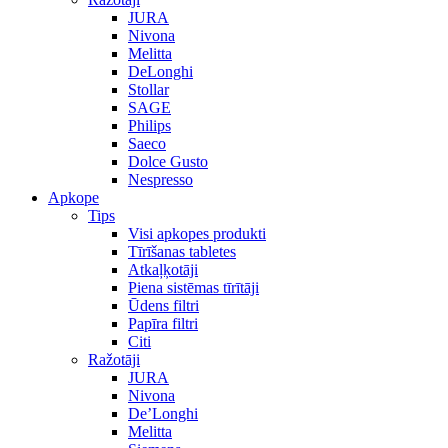
JURA
Nivona
Melitta
DeLonghi
Stollar
SAGE
Philips
Saeco
Dolce Gusto
Nespresso
Apkope
Tips
Visi apkopes produkti
Tīrīšanas tabletes
Atkaļķotāji
Piena sistēmas tīrītāji
Ūdens filtri
Papīra filtri
Citi
Ražotāji
JURA
Nivona
De’Longhi
Melitta