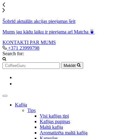
Šobrīd aktuālās akcijas pieejamas šeit
Mums jau kādu laiku ir pieejama arī Matcha 🍵
KONTAKTI
PAR MUMS
+371 23999798
Search for:
Meklēt
Kafija
Tips
Visi kafijas tipi
Kafijas pupiņas
Maltā kafija
Aromatizēta maltā kafija
Kapsulas