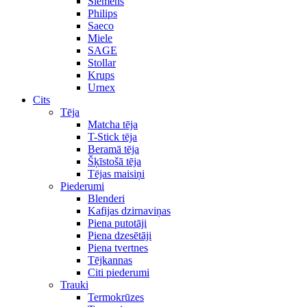
Siemens
Philips
Saeco
Miele
SAGE
Stollar
Krups
Urnex
Cits
Tēja
Matcha tēja
T-Stick tēja
Beramā tēja
Šķīstošā tēja
Tējas maisiņi
Piederumi
Blenderi
Kafijas dzirnaviņas
Piena putotāji
Piena dzesētāji
Piena tvertnes
Tējkannas
Citi piederumi
Trauki
Termokrūzes