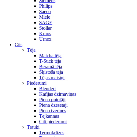
Siemens
Philips
Saeco
Miele
SAGE
Stollar
Krups
Urnex
Cits
Tēja
Matcha tēja
T-Stick tēja
Beramā tēja
Šķīstošā tēja
Tējas maisiņi
Piederumi
Blenderi
Kafijas dzirnaviņas
Piena putotāji
Piena dzesētāji
Piena tvertnes
Tējkannas
Citi piederumi
Trauki
Termokrūzes