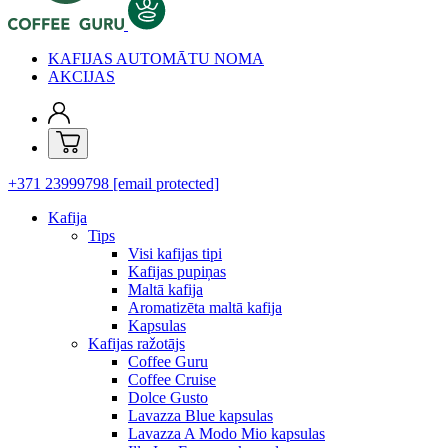
KAFIJAS AUTOMĀTU NOMA
AKCIJAS
+371 23999798
[email protected]
Kafija
Tips
Visi kafijas tipi
Kafijas pupiņas
Maltā kafija
Aromatizēta maltā kafija
Kapsulas
Kafijas ražotājs
Coffee Guru
Coffee Cruise
Dolce Gusto
Lavazza Blue kapsulas
Lavazza A Modo Mio kapsulas