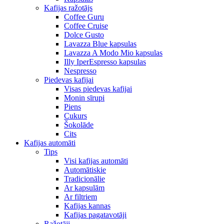
Kafijas ražotājs
Coffee Guru
Coffee Cruise
Dolce Gusto
Lavazza Blue kapsulas
Lavazza A Modo Mio kapsulas
Illy IperEspresso kapsulas
Nespresso
Piedevas kafijai
Visas piedevas kafijai
Monin sīrupi
Piens
Cukurs
Šokolāde
Cits
Kafijas automāti
Tips
Visi kafijas automāti
Automātiskie
Tradicionālie
Ar kapsulām
Ar filtriem
Kafijas kannas
Kafijas pagatavotāji
Ražotāji