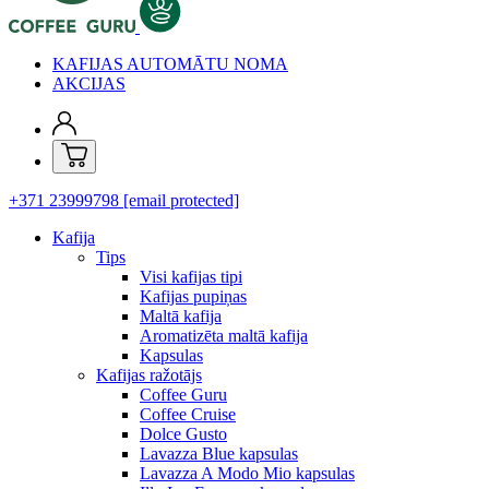
KAFIJAS AUTOMĀTU NOMA
AKCIJAS
+371 23999798
[email protected]
Kafija
Tips
Visi kafijas tipi
Kafijas pupiņas
Maltā kafija
Aromatizēta maltā kafija
Kapsulas
Kafijas ražotājs
Coffee Guru
Coffee Cruise
Dolce Gusto
Lavazza Blue kapsulas
Lavazza A Modo Mio kapsulas