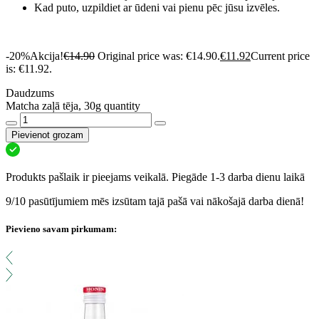
Kad puto, uzpildiet ar ūdeni vai pienu pēc jūsu izvēles.
-20%
Akcija!
€
14.90
Original price was: €14.90.
€
11.92
Current price
is: €11.92.
Daudzums
Matcha zaļā tēja, 30g quantity
Pievienot grozam
Produkts pašlaik ir pieejams veikalā. Piegāde 1-3 darba dienu laikā
9/10 pasūtījumiem mēs izsūtam tajā pašā vai nākošajā darba dienā!
Pievieno savam pirkumam: