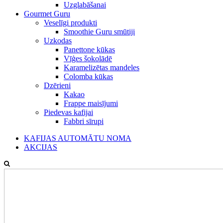
Uzglabāšanai
Gourmet Guru
Veselīgi produkti
Smoothie Guru smūtiji
Uzkodas
Panettone kūkas
Vīģes šokolādē
Karamelizētas mandeles
Colomba kūkas
Dzērieni
Kakao
Frappe maisījumi
Piedevas kafijai
Fabbri sīrupi
KAFIJAS AUTOMĀTU NOMA
AKCIJAS