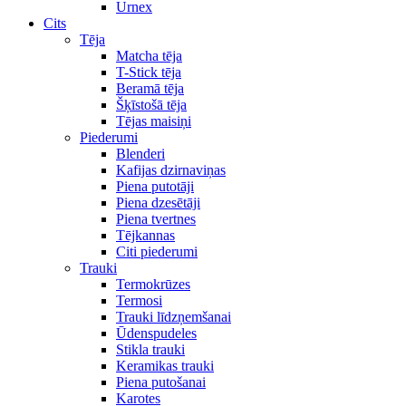
Urnex
Cits
Tēja
Matcha tēja
T-Stick tēja
Beramā tēja
Šķīstošā tēja
Tējas maisiņi
Piederumi
Blenderi
Kafijas dzirnaviņas
Piena putotāji
Piena dzesētāji
Piena tvertnes
Tējkannas
Citi piederumi
Trauki
Termokrūzes
Termosi
Trauki līdzņemšanai
Ūdenspudeles
Stikla trauki
Keramikas trauki
Piena putošanai
Karotes