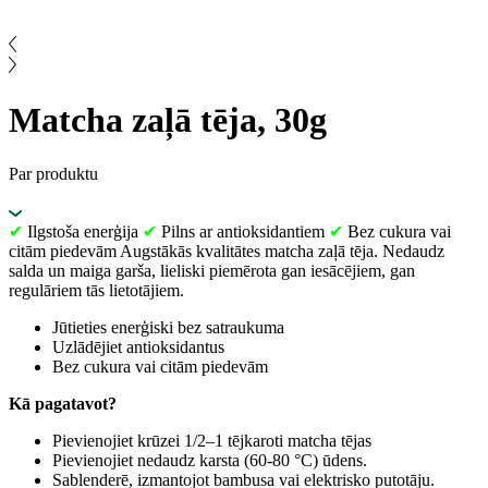
Matcha zaļā tēja, 30g
Par produktu
✔
Ilgstoša enerģija
✔
Pilns ar antioksidantiem
✔
Bez cukura vai
citām piedevām Augstākās kvalitātes matcha zaļā tēja. Nedaudz
salda un maiga garša, lieliski piemērota gan iesācējiem, gan
regulāriem tās lietotājiem.
Jūtieties enerģiski bez satraukuma
Uzlādējiet antioksidantus
Bez cukura vai citām piedevām
Kā pagatavot?
Pievienojiet krūzei 1/2–1 tējkaroti matcha tējas
Pievienojiet nedaudz karsta (60-80 °C) ūdens.
Sablenderē, izmantojot bambusa vai elektrisko putotāju.