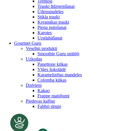
Termosi
Trauki līdzņemšanai
Ūdenspudeles
Stikla trauki
Keramikas trauki
Piena putošanai
Karotes
Uzglabāšanai
Gourmet Guru
Veselīgi produkti
Smoothie Guru smūtiji
Uzkodas
Panettone kūkas
Vīģes šokolādē
Karamelizētas mandeles
Colomba kūkas
Dzērieni
Kakao
Frappe maisījumi
Piedevas kafijai
Fabbri sīrupi