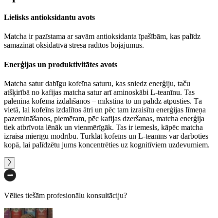
Lielisks antioksidantu avots
Matcha ir pazīstama ar savām antioksidanta īpašībām, kas palīdz
samazināt oksidatīvā stresa radītos bojājumus.
Enerģijas un produktivitātes avots
Matcha satur dabīgu kofeīna saturu, kas sniedz enerģiju, taču
atšķirībā no kafijas matcha satur arī aminoskābi L-teanīnu. Tas
palēnina kofeīna izdalīšanos – mīkstina to un palīdz atpūsties. Tā
vietā, lai kofeīns izdalītos ātri un pēc tam izraisītu enerģijas līmeņa
pazemināšanos, piemēram, pēc kafijas dzeršanas, matcha enerģija
tiek atbrīvota lēnāk un vienmērīgāk. Tas ir iemesls, kāpēc matcha
izraisa mierīgu modrību. Turklāt kofeīns un L-teanīns var darboties
kopā, lai palīdzētu jums koncentrēties uz kognitīviem uzdevumiem.
Vēlies tiešām profesionālu konsultāciju?