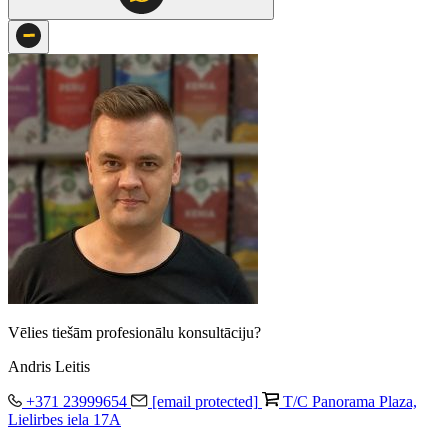
Vēlies tiešām profesionālu konsultāciju?
Andris Leitis
+371 23999654
[email protected]
T/C Panorama Plaza,
Lielirbes iela 17A