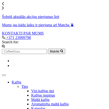
Šobrīd aktuālās akcijas pieejamas šeit
Mums jau kādu laiku ir pieejama arī Matcha 🍵
KONTAKTI
PAR MUMS
+371 23999798
Search for:
Meklēt
Kafija
Tips
Visi kafijas tipi
Kafijas pupiņas
Maltā kafija
Aromatizēta maltā kafija
Kapsulas