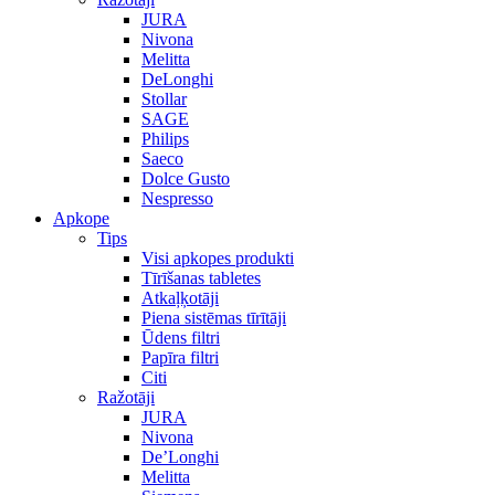
JURA
Nivona
Melitta
DeLonghi
Stollar
SAGE
Philips
Saeco
Dolce Gusto
Nespresso
Apkope
Tips
Visi apkopes produkti
Tīrīšanas tabletes
Atkaļķotāji
Piena sistēmas tīrītāji
Ūdens filtri
Papīra filtri
Citi
Ražotāji
JURA
Nivona
De’Longhi
Melitta