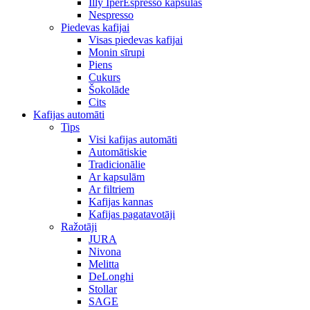
Illy IperEspresso kapsulas
Nespresso
Piedevas kafijai
Visas piedevas kafijai
Monin sīrupi
Piens
Cukurs
Šokolāde
Cits
Kafijas automāti
Tips
Visi kafijas automāti
Automātiskie
Tradicionālie
Ar kapsulām
Ar filtriem
Kafijas kannas
Kafijas pagatavotāji
Ražotāji
JURA
Nivona
Melitta
DeLonghi
Stollar
SAGE