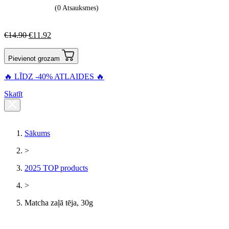
(0 Atsauksmes)
€
14.90
€
11.92
Pievienot grozam
🔥 LĪDZ -40% ATLAIDES 🔥
Skatīt
Sākums
>
2025 TOP products
>
Matcha zaļā tēja, 30g