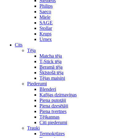
Siemens
Philips
Saeco
Miele
SAGE
Stollar
Krups
Urnex
Cits
Tēja
Matcha tēja
T-Stick tēja
Beramā tēja
Šķīstošā tēja
Tējas maisiņi
Piederumi
Blenderi
Kafijas dzirnaviņas
Piena putotāji
Piena dzesētāji
Piena tvertnes
Tējkannas
Citi piederumi
Trauki
Termokrūzes