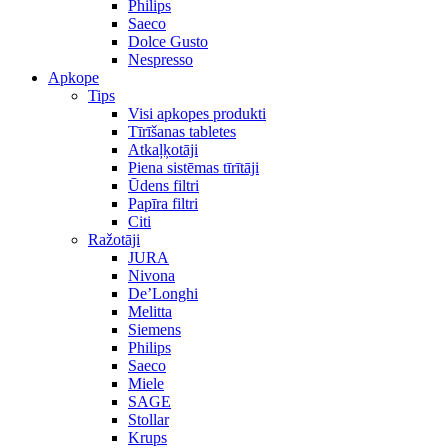
Philips
Saeco
Dolce Gusto
Nespresso
Apkope
Tips
Visi apkopes produkti
Tīrīšanas tabletes
Atkaļķotāji
Piena sistēmas tīrītāji
Ūdens filtri
Papīra filtri
Citi
Ražotāji
JURA
Nivona
De’Longhi
Melitta
Siemens
Philips
Saeco
Miele
SAGE
Stollar
Krups