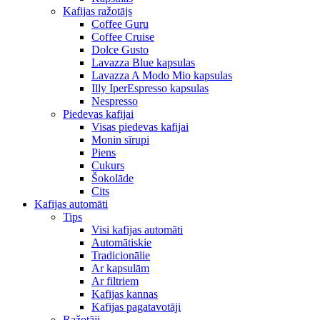
Kafijas ražotājs
Coffee Guru
Coffee Cruise
Dolce Gusto
Lavazza Blue kapsulas
Lavazza A Modo Mio kapsulas
Illy IperEspresso kapsulas
Nespresso
Piedevas kafijai
Visas piedevas kafijai
Monin sīrupi
Piens
Cukurs
Šokolāde
Cits
Kafijas automāti
Tips
Visi kafijas automāti
Automātiskie
Tradicionālie
Ar kapsulām
Ar filtriem
Kafijas kannas
Kafijas pagatavotāji
Ražotāji