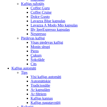
Kafijas ražotājs
Coffee Guru
Coffee Cruise
Dolce Gusto
Lavazza Blue kapsulas
Lavazza A Modo Mio kapsulas
Illy IperEspresso kapsulas
Nespresso
Piedevas kafijai
Visas piedevas kafijai
Monin sīrupi
Piens
Cukurs
Šokolāde
Cits
Kafijas automāti
Tips
Visi kafijas automāti
Automātiskie
Tradicionālie
Ar kapsulām
Ar filtriem
Kafijas kannas
Kafijas pagatavotāji
Ražotāji