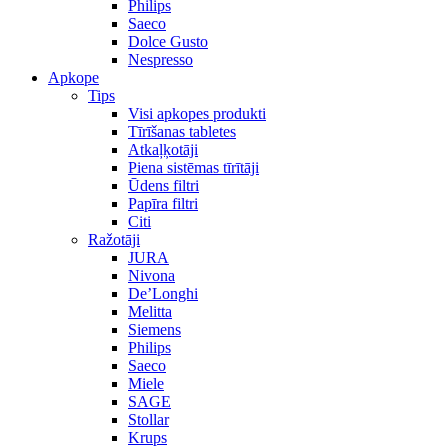
Philips
Saeco
Dolce Gusto
Nespresso
Apkope
Tips
Visi apkopes produkti
Tīrīšanas tabletes
Atkaļķotāji
Piena sistēmas tīrītāji
Ūdens filtri
Papīra filtri
Citi
Ražotāji
JURA
Nivona
De’Longhi
Melitta
Siemens
Philips
Saeco
Miele
SAGE
Stollar
Krups