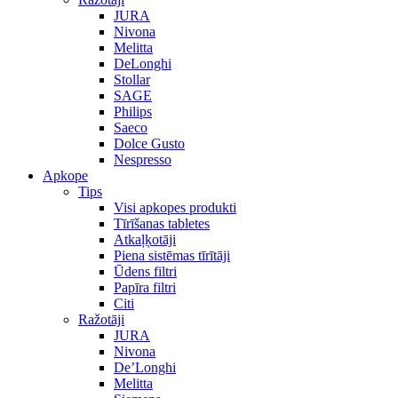
JURA
Nivona
Melitta
DeLonghi
Stollar
SAGE
Philips
Saeco
Dolce Gusto
Nespresso
Apkope
Tips
Visi apkopes produkti
Tīrīšanas tabletes
Atkaļķotāji
Piena sistēmas tīrītāji
Ūdens filtri
Papīra filtri
Citi
Ražotāji
JURA
Nivona
De’Longhi
Melitta