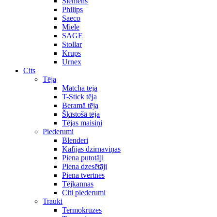
Siemens
Philips
Saeco
Miele
SAGE
Stollar
Krups
Urnex
Cits
Tēja
Matcha tēja
T-Stick tēja
Beramā tēja
Šķīstošā tēja
Tējas maisiņi
Piederumi
Blenderi
Kafijas dzirnaviņas
Piena putotāji
Piena dzesētāji
Piena tvertnes
Tējkannas
Citi piederumi
Trauki
Termokrūzes