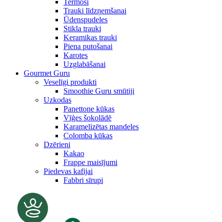
Termosi
Trauki līdzņemšanai
Ūdenspudeles
Stikla trauki
Keramikas trauki
Piena putošanai
Karotes
Uzglabāšanai
Gourmet Guru
Veselīgi produkti
Smoothie Guru smūtiji
Uzkodas
Panettone kūkas
Vīģes šokolādē
Karamelizētas mandeles
Colomba kūkas
Dzērieni
Kakao
Frappe maisījumi
Piedevas kafijai
Fabbri sīrupi