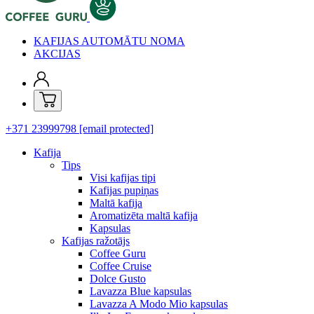
KAFIJAS AUTOMĀTU NOMA
AKCIJAS
+371 23999798
[email protected]
Kafija
Tips
Visi kafijas tipi
Kafijas pupiņas
Maltā kafija
Aromatizēta maltā kafija
Kapsulas
Kafijas ražotājs
Coffee Guru
Coffee Cruise
Dolce Gusto
Lavazza Blue kapsulas
Lavazza A Modo Mio kapsulas