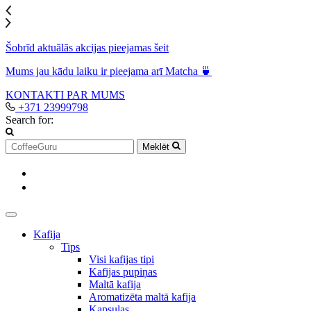
Šobrīd aktuālās akcijas pieejamas šeit
Mums jau kādu laiku ir pieejama arī Matcha 🍵
KONTAKTI
PAR MUMS
+371 23999798
Search for:
Meklēt
Kafija
Tips
Visi kafijas tipi
Kafijas pupiņas
Maltā kafija
Aromatizēta maltā kafija
Kapsulas