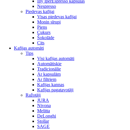
Illy IperEspresso kapsulas
Nespresso
Piedevas kafijai
Visas piedevas kafijai
Monin sīrupi
Piens
Cukurs
Šokolāde
Cits
Kafijas automāti
Tips
Visi kafijas automāti
Automātiskie
Tradicionālie
Ar kapsulām
Ar filtriem
Kafijas kannas
Kafijas pagatavotāji
Ražotāji
JURA
Nivona
Melitta
DeLonghi
Stollar
SAGE