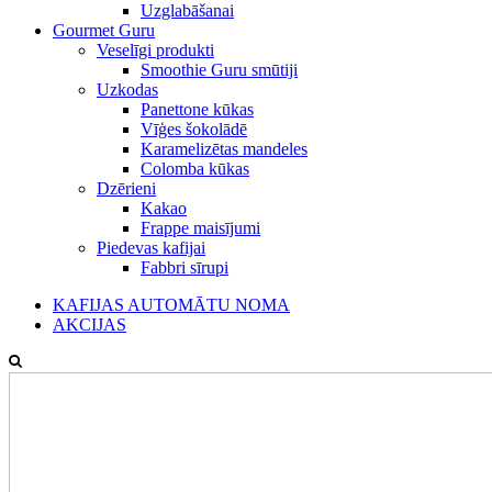
Uzglabāšanai
Gourmet Guru
Veselīgi produkti
Smoothie Guru smūtiji
Uzkodas
Panettone kūkas
Vīģes šokolādē
Karamelizētas mandeles
Colomba kūkas
Dzērieni
Kakao
Frappe maisījumi
Piedevas kafijai
Fabbri sīrupi
KAFIJAS AUTOMĀTU NOMA
AKCIJAS