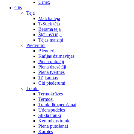
Urnex
Cits
Tēja
Matcha tēja
T-Stick tēja
Beramā tēja
Šķīstošā tēja
Tējas maisiņi
Piederumi
Blenderi
Kafijas dzirnaviņas
Piena putotāji
Piena dzesētāji
Piena tvertnes
Tējkannas
Citi piederumi
Trauki
Termokrūzes
Termosi
Trauki līdzņemšanai
Ūdenspudeles
Stikla trauki
Keramikas trauki
Piena putošanai
Karotes