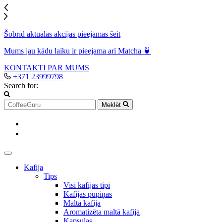
Šobrīd aktuālās akcijas pieejamas šeit
Mums jau kādu laiku ir pieejama arī Matcha 🍵
KONTAKTI
PAR MUMS
+371 23999798
Search for:
Meklēt
Kafija
Tips
Visi kafijas tipi
Kafijas pupiņas
Maltā kafija
Aromatizēta maltā kafija
Kapsulas