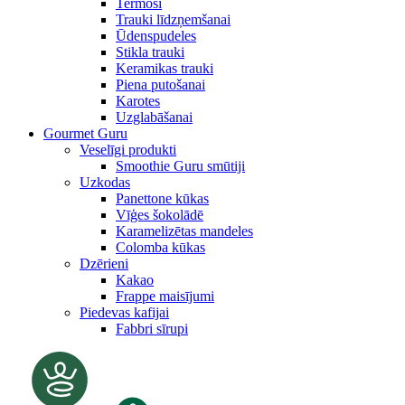
Termosi
Trauki līdzņemšanai
Ūdenspudeles
Stikla trauki
Keramikas trauki
Piena putošanai
Karotes
Uzglabāšanai
Gourmet Guru
Veselīgi produkti
Smoothie Guru smūtiji
Uzkodas
Panettone kūkas
Vīģes šokolādē
Karamelizētas mandeles
Colomba kūkas
Dzērieni
Kakao
Frappe maisījumi
Piedevas kafijai
Fabbri sīrupi