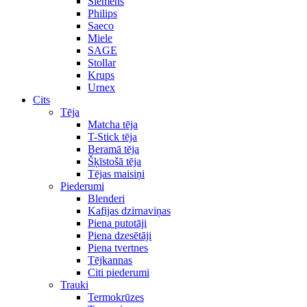
Siemens
Philips
Saeco
Miele
SAGE
Stollar
Krups
Urnex
Cits
Tēja
Matcha tēja
T-Stick tēja
Beramā tēja
Šķīstošā tēja
Tējas maisiņi
Piederumi
Blenderi
Kafijas dzirnaviņas
Piena putotāji
Piena dzesētāji
Piena tvertnes
Tējkannas
Citi piederumi
Trauki
Termokrūzes