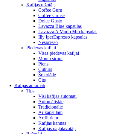
Kafijas ražotājs
Coffee Guru
Coffee Cruise
Dolce Gusto
Lavazza Blue kapsulas
Lavazza A Modo Mio kapsulas
Illy IperEspresso kapsulas
Nespresso
Piedevas kafijai
Visas piedevas kafijai
Monin sīrupi
Piens
Cukurs
Šokolāde
Cits
Kafijas automāti
Tips
Visi kafijas automāti
Automātiskie
Tradicionālie
Ar kapsulām
Ar filtriem
Kafijas kannas
Kafijas pagatavotāji
Ražotāji