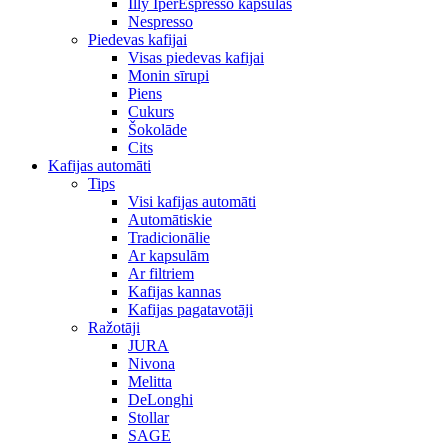
Illy IperEspresso kapsulas
Nespresso
Piedevas kafijai
Visas piedevas kafijai
Monin sīrupi
Piens
Cukurs
Šokolāde
Cits
Kafijas automāti
Tips
Visi kafijas automāti
Automātiskie
Tradicionālie
Ar kapsulām
Ar filtriem
Kafijas kannas
Kafijas pagatavotāji
Ražotāji
JURA
Nivona
Melitta
DeLonghi
Stollar
SAGE