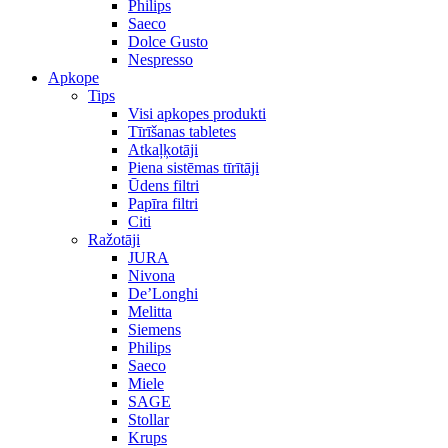
Philips
Saeco
Dolce Gusto
Nespresso
Apkope
Tips
Visi apkopes produkti
Tīrīšanas tabletes
Atkaļķotāji
Piena sistēmas tīrītāji
Ūdens filtri
Papīra filtri
Citi
Ražotāji
JURA
Nivona
De’Longhi
Melitta
Siemens
Philips
Saeco
Miele
SAGE
Stollar
Krups