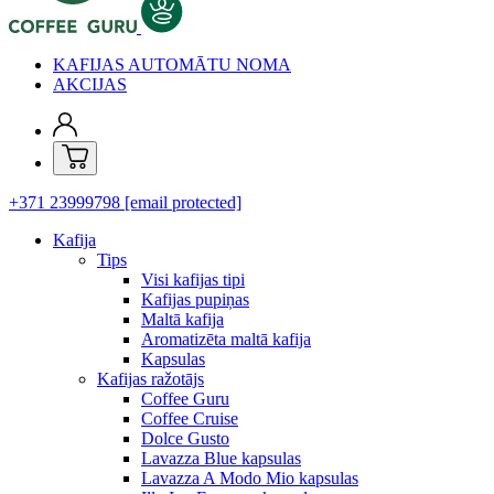
KAFIJAS AUTOMĀTU NOMA
AKCIJAS
+371 23999798
[email protected]
Kafija
Tips
Visi kafijas tipi
Kafijas pupiņas
Maltā kafija
Aromatizēta maltā kafija
Kapsulas
Kafijas ražotājs
Coffee Guru
Coffee Cruise
Dolce Gusto
Lavazza Blue kapsulas
Lavazza A Modo Mio kapsulas