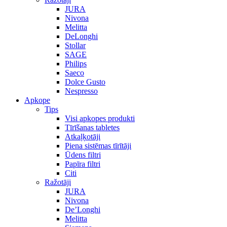
JURA
Nivona
Melitta
DeLonghi
Stollar
SAGE
Philips
Saeco
Dolce Gusto
Nespresso
Apkope
Tips
Visi apkopes produkti
Tīrīšanas tabletes
Atkaļķotāji
Piena sistēmas tīrītāji
Ūdens filtri
Papīra filtri
Citi
Ražotāji
JURA
Nivona
De’Longhi
Melitta