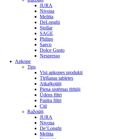
JURA
Nivona
Melitta
DeLonghi
Stollar
SAGE
Philips
Saeco
Dolce Gusto
Nespresso
Apkope
Tips
Visi apkopes produkti
Tīrīšanas tabletes
Atkaļķotāji
Piena sistēmas tīrītāji
Ūdens filtri
Papīra filtri
Citi
Ražotāji
JURA
Nivona
De’Longhi
Melitta