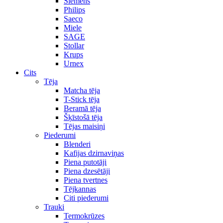
Siemens
Philips
Saeco
Miele
SAGE
Stollar
Krups
Urnex
Cits
Tēja
Matcha tēja
T-Stick tēja
Beramā tēja
Šķīstošā tēja
Tējas maisiņi
Piederumi
Blenderi
Kafijas dzirnaviņas
Piena putotāji
Piena dzesētāji
Piena tvertnes
Tējkannas
Citi piederumi
Trauki
Termokrūzes