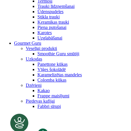
Termosi
Trauki līdzņemšanai
Ūdenspudeles
Stikla trauki
Keramikas trauki
Piena putošanai
Karotes
Uzglabāšanai
Gourmet Guru
Veselīgi produkti
Smoothie Guru smūtiji
Uzkodas
Panettone kūkas
Vīģes šokolādē
Karamelizētas mandeles
Colomba kūkas
Dzērieni
Kakao
Frappe maisījumi
Piedevas kafijai
Fabbri sīrupi