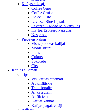
Kafijas ražotājs
Coffee Guru
Coffee Cruise
Dolce Gusto
Lavazza Blue kapsulas
Lavazza A Modo Mio kapsulas
Illy IperEspresso kapsulas
Nespresso
Piedevas kafijai
Visas piedevas kafijai
Monin sīrupi
Piens
Cukurs
Šokolāde
Cits
Kafijas automāti
Tips
Visi kafijas automāti
Automātiskie
Tradicionālie
Ar kapsulām
Ar filtriem
Kafijas kannas
Kafijas pagatavotāji
Ražotāji