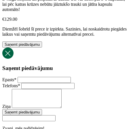
lai pēc katras krūzes nebūtu jāiztukšo trauki un jātīra kapsulu
automāts!
€
129.00
Diemžēl šobrīd šī prece ir izpirkta. Sazinies, lai noskaidrotu piegādes
laikus vai saņemtu piedāvājumu alternatīvai precei.
Saņemt piedāvājumu
Saņemt piedāvājumu
Epasts
*
Telefons
*
Ziņa
Saņemt piedāvājumu
Zvani, mēs palīdzēsim!