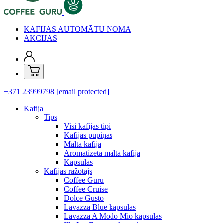
KAFIJAS AUTOMĀTU NOMA
AKCIJAS
+371 23999798
[email protected]
Kafija
Tips
Visi kafijas tipi
Kafijas pupiņas
Maltā kafija
Aromatizēta maltā kafija
Kapsulas
Kafijas ražotājs
Coffee Guru
Coffee Cruise
Dolce Gusto
Lavazza Blue kapsulas
Lavazza A Modo Mio kapsulas