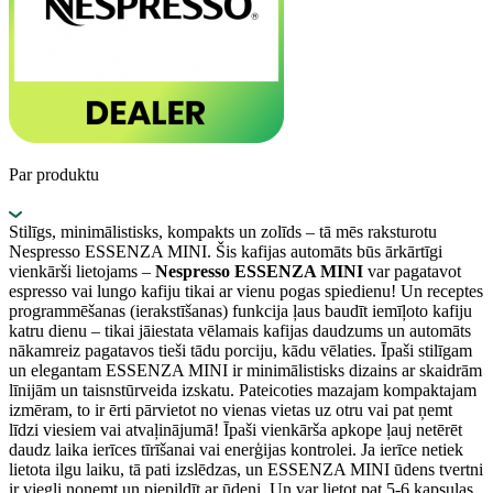
Par produktu
Stilīgs, minimālistisks, kompakts un zolīds – tā mēs raksturotu
Nespresso ESSENZA MINI. Šis kafijas automāts būs ārkārtīgi
vienkārši lietojams –
Nespresso ESSENZA MINI
var pagatavot
espresso vai lungo kafiju tikai ar vienu pogas spiedienu! Un receptes
programmēšanas (ierakstīšanas) funkcija ļaus baudīt iemīļoto kafiju
katru dienu – tikai jāiestata vēlamais kafijas daudzums un automāts
nākamreiz pagatavos tieši tādu porciju, kādu vēlaties. Īpaši stilīgam
un elegantam ESSENZA MINI ir minimālistisks dizains ar skaidrām
līnijām un taisnstūrveida izskatu. Pateicoties mazajam kompaktajam
izmēram, to ir ērti pārvietot no vienas vietas uz otru vai pat ņemt
līdzi viesiem vai atvaļinājumā! Īpaši vienkārša apkope ļauj netērēt
daudz laika ierīces tīrīšanai vai enerģijas kontrolei. Ja ierīce netiek
lietota ilgu laiku, tā pati izslēdzas, un ESSENZA MINI ūdens tvertni
ir viegli noņemt un piepildīt ar ūdeni. Un var lietot pat 5-6 kapsulas,