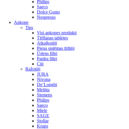
Philips
Saeco
Dolce Gusto
Nespresso
Apkope
Tips
Visi apkopes produkti
Tīrīšanas tabletes
Atkaļķotāji
Piena sistēmas tīrītāji
Ūdens filtri
Papīra filtri
Citi
Ražotāji
JURA
Nivona
De’Longhi
Melitta
Siemens
Philips
Saeco
Miele
SAGE
Stollar
Krups