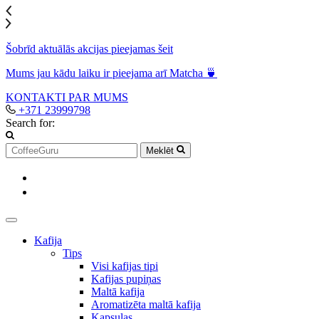
Šobrīd aktuālās akcijas pieejamas šeit
Mums jau kādu laiku ir pieejama arī Matcha 🍵
KONTAKTI
PAR MUMS
+371 23999798
Search for:
Meklēt
Kafija
Tips
Visi kafijas tipi
Kafijas pupiņas
Maltā kafija
Aromatizēta maltā kafija
Kapsulas