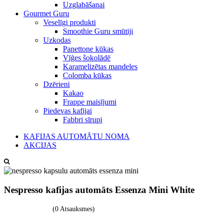
Uzglabāšanai
Gourmet Guru
Veselīgi produkti
Smoothie Guru smūtiji
Uzkodas
Panettone kūkas
Vīģes šokolādē
Karamelizētas mandeles
Colomba kūkas
Dzērieni
Kakao
Frappe maisījumi
Piedevas kafijai
Fabbri sīrupi
KAFIJAS AUTOMĀTU NOMA
AKCIJAS
Nespresso kafijas automāts Essenza Mini White
(0 Atsauksmes)