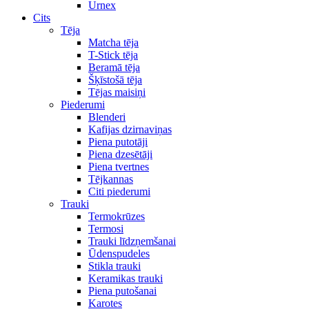
Urnex
Cits
Tēja
Matcha tēja
T-Stick tēja
Beramā tēja
Šķīstošā tēja
Tējas maisiņi
Piederumi
Blenderi
Kafijas dzirnaviņas
Piena putotāji
Piena dzesētāji
Piena tvertnes
Tējkannas
Citi piederumi
Trauki
Termokrūzes
Termosi
Trauki līdzņemšanai
Ūdenspudeles
Stikla trauki
Keramikas trauki
Piena putošanai
Karotes