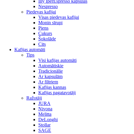
Illy IperEspresso kapsulas
Nespresso
Piedevas kafijai
Visas piedevas kafijai
Monin sīrupi
Piens
Cukurs
Šokolāde
Cits
Kafijas automāti
Tips
Visi kafijas automāti
Automātiskie
Tradicionālie
Ar kapsulām
Ar filtriem
Kafijas kannas
Kafijas pagatavotāji
Ražotāji
JURA
Nivona
Melitta
DeLonghi
Stollar
SAGE