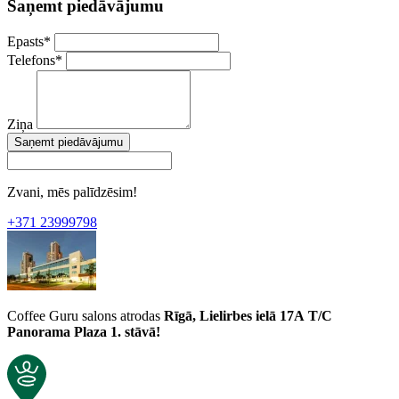
Saņemt piedāvājumu
Epasts
*
Telefons
*
Ziņa
Saņemt piedāvājumu
Zvani, mēs palīdzēsim!
+371 23999798
Coffee Guru salons atrodas
Rīgā, Lielirbes ielā 17A
T/C
Panorama Plaza 1. stāvā!