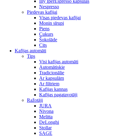
Illy IperEspresso kapsulas
Nespresso
Piedevas kafijai
Visas piedevas kafijai
Monin sīrupi
Piens
Cukurs
Šokolāde
Cits
Kafijas automāti
Tips
Visi kafijas automāti
Automātiskie
Tradicionālie
Ar kapsulām
Ar filtriem
Kafijas kannas
Kafijas pagatavotāji
Ražotāji
JURA
Nivona
Melitta
DeLonghi
Stollar
SAGE