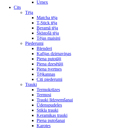
Urnex
Cits
Tēja
Matcha tēja
T-Stick tēja
Beramā tēja
Šķīstošā tēja
Tējas maisiņi
Piederumi
Blenderi
Kafijas dzirnaviņas
Piena putotāji
Piena dzesētāji
Piena tvertnes
Tējkannas
Citi piederumi
Trauki
Termokrūzes
Termosi
Trauki līdzņemšanai
Ūdenspudeles
Stikla trauki
Keramikas trauki
Piena putošanai
Karotes