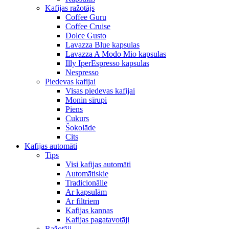
Kafijas ražotājs
Coffee Guru
Coffee Cruise
Dolce Gusto
Lavazza Blue kapsulas
Lavazza A Modo Mio kapsulas
Illy IperEspresso kapsulas
Nespresso
Piedevas kafijai
Visas piedevas kafijai
Monin sīrupi
Piens
Cukurs
Šokolāde
Cits
Kafijas automāti
Tips
Visi kafijas automāti
Automātiskie
Tradicionālie
Ar kapsulām
Ar filtriem
Kafijas kannas
Kafijas pagatavotāji
Ražotāji