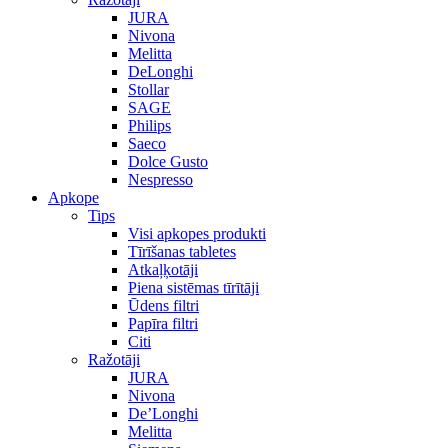
JURA
Nivona
Melitta
DeLonghi
Stollar
SAGE
Philips
Saeco
Dolce Gusto
Nespresso
Apkope
Tips
Visi apkopes produkti
Tīrīšanas tabletes
Atkaļķotāji
Piena sistēmas tīrītāji
Ūdens filtri
Papīra filtri
Citi
Ražotāji
JURA
Nivona
De’Longhi
Melitta