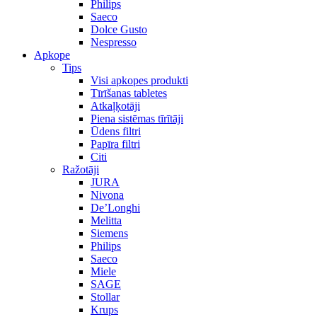
Philips
Saeco
Dolce Gusto
Nespresso
Apkope
Tips
Visi apkopes produkti
Tīrīšanas tabletes
Atkaļķotāji
Piena sistēmas tīrītāji
Ūdens filtri
Papīra filtri
Citi
Ražotāji
JURA
Nivona
De’Longhi
Melitta
Siemens
Philips
Saeco
Miele
SAGE
Stollar
Krups