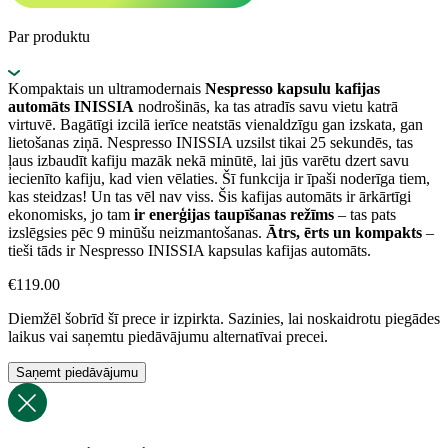
Par produktu
Kompaktais un ultramodernais
Nespresso kapsulu kafijas
automāts INISSIA
nodrošinās, ka tas atradīs savu vietu katrā
virtuvē. Bagātīgi izcilā ierīce neatstās vienaldzīgu gan izskata, gan
lietošanas ziņā. Nespresso INISSIA uzsilst tikai 25 sekundēs, tas
ļaus izbaudīt kafiju mazāk nekā minūtē, lai jūs varētu dzert savu
iecienīto kafiju, kad vien vēlaties. Šī funkcija ir īpaši noderīga tiem,
kas steidzas! Un tas vēl nav viss. Šis kafijas automāts ir ārkārtīgi
ekonomisks, jo tam
ir enerģijas taupīšanas režīms
– tas pats
izslēgsies pēc 9 minūšu neizmantošanas.
Ātrs, ērts un kompakts
–
tieši tāds ir Nespresso INISSIA kapsulas kafijas automāts.
€
119.00
Diemžēl šobrīd šī prece ir izpirkta. Sazinies, lai noskaidrotu piegādes
laikus vai saņemtu piedāvājumu alternatīvai precei.
Saņemt piedāvājumu