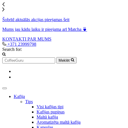
Šobrīd aktuālās akcijas pieejamas šeit
Mums jau kādu laiku ir pieejama arī Matcha 🍵
KONTAKTI
PAR MUMS
+371 23999798
Search for:
Meklēt
Kafija
Tips
Visi kafijas tipi
Kafijas pupiņas
Maltā kafija
Aromatizēta maltā kafija
Kapsulas