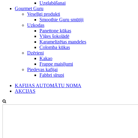
Uzglabāšanai
Gourmet Guru
Veselīgi produkti
Smoothie Guru smūtiji
Uzkodas
Panettone kūkas
Vīģes šokolādē
Karamelizētas mandeles
Colomba kūkas
Dzērieni
Kakao
Frappe maisījumi
Piedevas kafijai
Fabbri sīrupi
KAFIJAS AUTOMĀTU NOMA
AKCIJAS