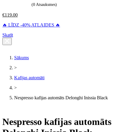
(0 Atsauksmes)
€
119.00
🔥 LĪDZ -40% ATLAIDES 🔥
Skatīt
Sākums
>
Kafijas automāti
>
Nespresso kafijas automāts Delonghi Inissia Black
Nespresso kafijas automāts