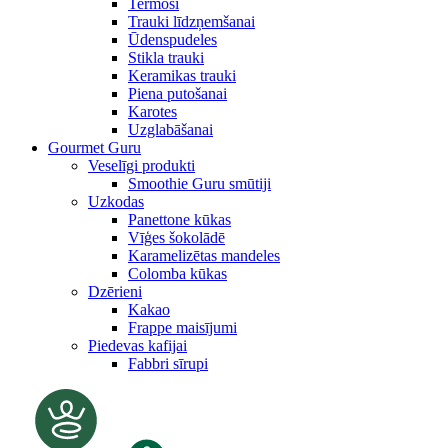
Termosi
Trauki līdzņemšanai
Ūdenspudeles
Stikla trauki
Keramikas trauki
Piena putošanai
Karotes
Uzglabāšanai
Gourmet Guru
Veselīgi produkti
Smoothie Guru smūtiji
Uzkodas
Panettone kūkas
Vīģes šokolādē
Karamelizētas mandeles
Colomba kūkas
Dzērieni
Kakao
Frappe maisījumi
Piedevas kafijai
Fabbri sīrupi