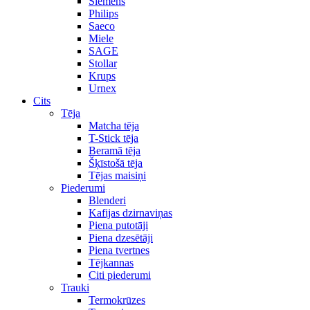
Siemens
Philips
Saeco
Miele
SAGE
Stollar
Krups
Urnex
Cits
Tēja
Matcha tēja
T-Stick tēja
Beramā tēja
Šķīstošā tēja
Tējas maisiņi
Piederumi
Blenderi
Kafijas dzirnaviņas
Piena putotāji
Piena dzesētāji
Piena tvertnes
Tējkannas
Citi piederumi
Trauki
Termokrūzes