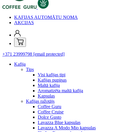
KAFIJAS AUTOMĀTU NOMA
AKCIJAS
+371 23999798
[email protected]
Kafija
Tips
Visi kafijas tipi
Kafijas pupiņas
Maltā kafija
Aromatizēta maltā kafija
Kapsulas
Kafijas ražotājs
Coffee Guru
Coffee Cruise
Dolce Gusto
Lavazza Blue kapsulas
Lavazza A Modo Mio kapsulas