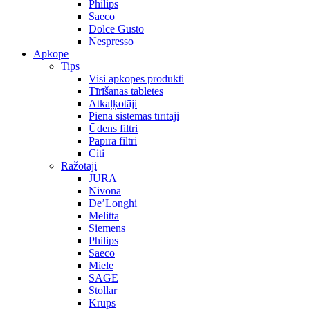
Philips
Saeco
Dolce Gusto
Nespresso
Apkope
Tips
Visi apkopes produkti
Tīrīšanas tabletes
Atkaļķotāji
Piena sistēmas tīrītāji
Ūdens filtri
Papīra filtri
Citi
Ražotāji
JURA
Nivona
De’Longhi
Melitta
Siemens
Philips
Saeco
Miele
SAGE
Stollar
Krups