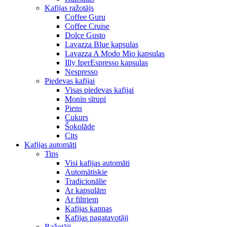
Kafijas ražotājs
Coffee Guru
Coffee Cruise
Dolce Gusto
Lavazza Blue kapsulas
Lavazza A Modo Mio kapsulas
Illy IperEspresso kapsulas
Nespresso
Piedevas kafijai
Visas piedevas kafijai
Monin sīrupi
Piens
Cukurs
Šokolāde
Cits
Kafijas automāti
Tips
Visi kafijas automāti
Automātiskie
Tradicionālie
Ar kapsulām
Ar filtriem
Kafijas kannas
Kafijas pagatavotāji
Ražotāji