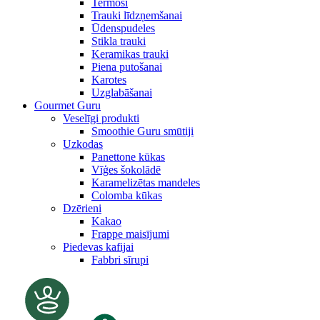
Termosi
Trauki līdzņemšanai
Ūdenspudeles
Stikla trauki
Keramikas trauki
Piena putošanai
Karotes
Uzglabāšanai
Gourmet Guru
Veselīgi produkti
Smoothie Guru smūtiji
Uzkodas
Panettone kūkas
Vīģes šokolādē
Karamelizētas mandeles
Colomba kūkas
Dzērieni
Kakao
Frappe maisījumi
Piedevas kafijai
Fabbri sīrupi