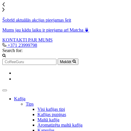
Šobrīd aktuālās akcijas pieejamas šeit
Mums jau kādu laiku ir pieejama arī Matcha 🍵
KONTAKTI
PAR MUMS
+371 23999798
Search for:
Meklēt
Kafija
Tips
Visi kafijas tipi
Kafijas pupiņas
Maltā kafija
Aromatizēta maltā kafija
Kapsulas