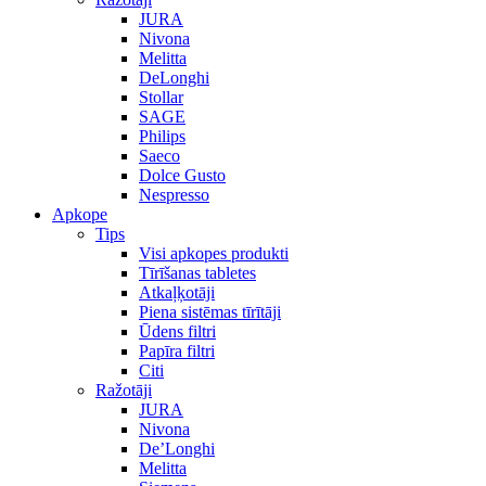
JURA
Nivona
Melitta
DeLonghi
Stollar
SAGE
Philips
Saeco
Dolce Gusto
Nespresso
Apkope
Tips
Visi apkopes produkti
Tīrīšanas tabletes
Atkaļķotāji
Piena sistēmas tīrītāji
Ūdens filtri
Papīra filtri
Citi
Ražotāji
JURA
Nivona
De’Longhi
Melitta