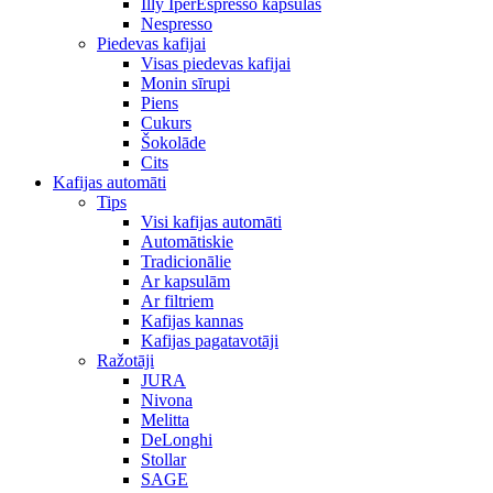
Illy IperEspresso kapsulas
Nespresso
Piedevas kafijai
Visas piedevas kafijai
Monin sīrupi
Piens
Cukurs
Šokolāde
Cits
Kafijas automāti
Tips
Visi kafijas automāti
Automātiskie
Tradicionālie
Ar kapsulām
Ar filtriem
Kafijas kannas
Kafijas pagatavotāji
Ražotāji
JURA
Nivona
Melitta
DeLonghi
Stollar
SAGE