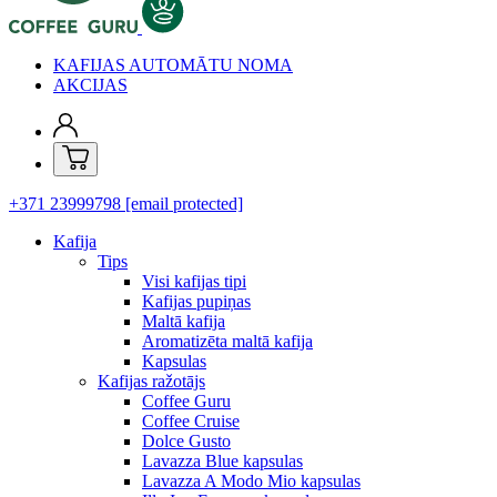
KAFIJAS AUTOMĀTU NOMA
AKCIJAS
+371 23999798
[email protected]
Kafija
Tips
Visi kafijas tipi
Kafijas pupiņas
Maltā kafija
Aromatizēta maltā kafija
Kapsulas
Kafijas ražotājs
Coffee Guru
Coffee Cruise
Dolce Gusto
Lavazza Blue kapsulas
Lavazza A Modo Mio kapsulas