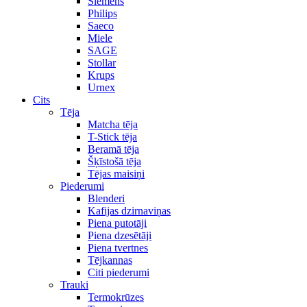
Siemens
Philips
Saeco
Miele
SAGE
Stollar
Krups
Urnex
Cits
Tēja
Matcha tēja
T-Stick tēja
Beramā tēja
Šķīstošā tēja
Tējas maisiņi
Piederumi
Blenderi
Kafijas dzirnaviņas
Piena putotāji
Piena dzesētāji
Piena tvertnes
Tējkannas
Citi piederumi
Trauki
Termokrūzes