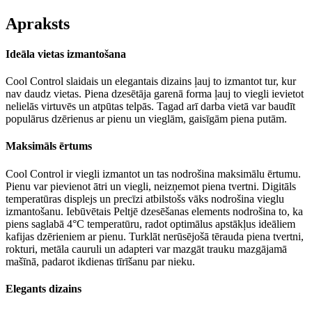
Apraksts
Ideāla vietas izmantošana
Cool Control slaidais un elegantais dizains ļauj to izmantot tur, kur
nav daudz vietas. Piena dzesētāja garenā forma ļauj to viegli ievietot
nelielās virtuvēs un atpūtas telpās. Tagad arī darba vietā var baudīt
populārus dzērienus ar pienu un vieglām, gaisīgām piena putām.
Maksimāls ērtums
Cool Control ir viegli izmantot un tas nodrošina maksimālu ērtumu.
Pienu var pievienot ātri un viegli, neizņemot piena tvertni. Digitāls
temperatūras displejs un precīzi atbilstošs vāks nodrošina vieglu
izmantošanu. Iebūvētais Peltjē dzesēšanas elements nodrošina to, ka
piens saglabā 4°C temperatūru, radot optimālus apstākļus ideāliem
kafijas dzērieniem ar pienu. Turklāt nerūsējošā tērauda piena tvertni,
rokturi, metāla cauruli un adapteri var mazgāt trauku mazgājamā
mašīnā, padarot ikdienas tīrīšanu par nieku.
Elegants dizains