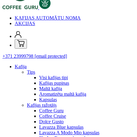
KAFIJAS AUTOMĀTU NOMA
AKCIJAS
+371 23999798
[email protected]
Kafija
Tips
Visi kafijas tipi
Kafijas pupiņas
Maltā kafija
Aromatizēta maltā kafija
Kapsulas
Kafijas ražotājs
Coffee Guru
Coffee Cruise
Dolce Gusto
Lavazza Blue kapsulas
Lavazza A Modo Mio kapsulas