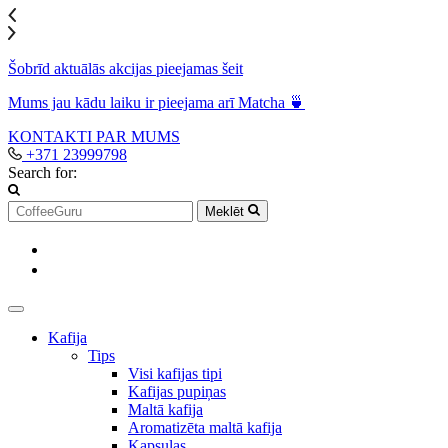
Šobrīd aktuālās akcijas pieejamas šeit
Mums jau kādu laiku ir pieejama arī Matcha 🍵
KONTAKTI
PAR MUMS
+371 23999798
Search for:
Meklēt
Kafija
Tips
Visi kafijas tipi
Kafijas pupiņas
Maltā kafija
Aromatizēta maltā kafija
Kapsulas