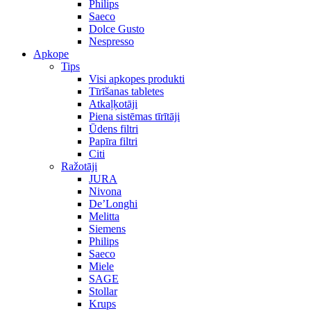
Philips
Saeco
Dolce Gusto
Nespresso
Apkope
Tips
Visi apkopes produkti
Tīrīšanas tabletes
Atkaļķotāji
Piena sistēmas tīrītāji
Ūdens filtri
Papīra filtri
Citi
Ražotāji
JURA
Nivona
De’Longhi
Melitta
Siemens
Philips
Saeco
Miele
SAGE
Stollar
Krups