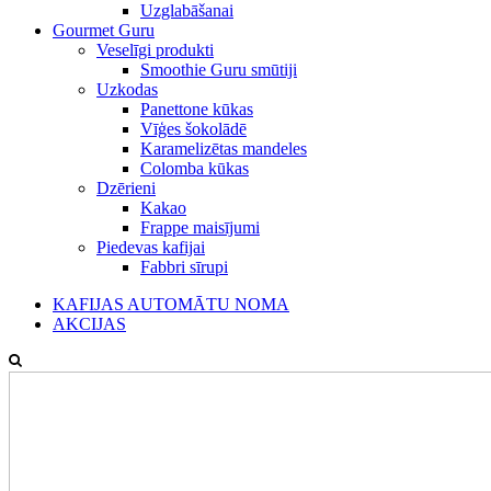
Uzglabāšanai
Gourmet Guru
Veselīgi produkti
Smoothie Guru smūtiji
Uzkodas
Panettone kūkas
Vīģes šokolādē
Karamelizētas mandeles
Colomba kūkas
Dzērieni
Kakao
Frappe maisījumi
Piedevas kafijai
Fabbri sīrupi
KAFIJAS AUTOMĀTU NOMA
AKCIJAS