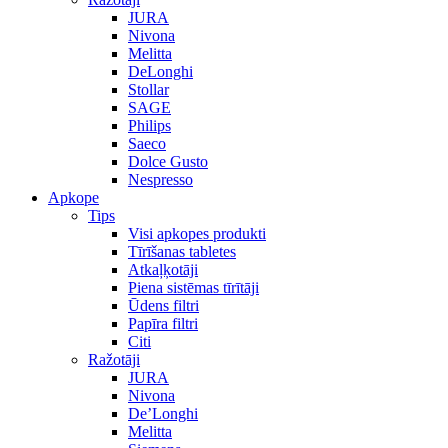
JURA
Nivona
Melitta
DeLonghi
Stollar
SAGE
Philips
Saeco
Dolce Gusto
Nespresso
Apkope
Tips
Visi apkopes produkti
Tīrīšanas tabletes
Atkaļķotāji
Piena sistēmas tīrītāji
Ūdens filtri
Papīra filtri
Citi
Ražotāji
JURA
Nivona
De’Longhi
Melitta