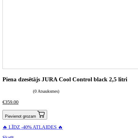
Piena dzesētājs JURA Cool Control black 2,5 litri
(0 Atsauksmes)
€
359.00
Pievienot grozam
🔥 LĪDZ -40% ATLAIDES 🔥
Skatīt