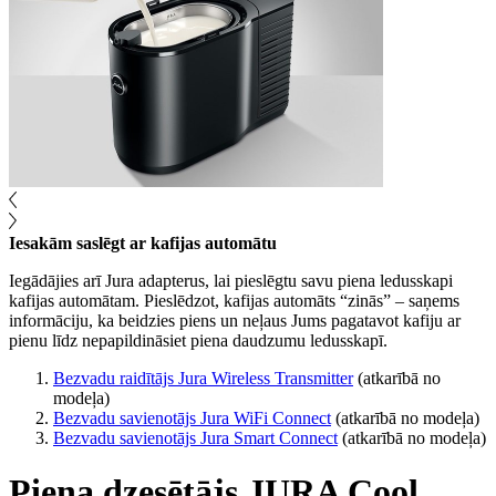
Iesakām saslēgt ar kafijas automātu
Iegādājies arī Jura adapterus, lai pieslēgtu savu piena ledusskapi
kafijas automātam. Pieslēdzot, kafijas automāts “zinās” – saņems
informāciju, ka beidzies piens un neļaus Jums pagatavot kafiju ar
pienu līdz nepapildināsiet piena daudzumu ledusskapī.
Bezvadu raidītājs Jura Wireless Transmitter
(atkarībā no
modeļa)
Bezvadu savienotājs Jura WiFi Connect
(atkarībā no modeļa)
Bezvadu savienotājs Jura Smart Connect
(atkarībā no modeļa)
Piena dzesētājs JURA Cool