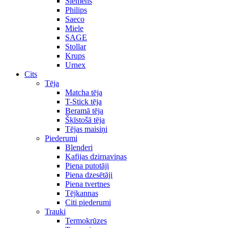
Siemens
Philips
Saeco
Miele
SAGE
Stollar
Krups
Urnex
Cits
Tēja
Matcha tēja
T-Stick tēja
Beramā tēja
Šķīstošā tēja
Tējas maisiņi
Piederumi
Blenderi
Kafijas dzirnaviņas
Piena putotāji
Piena dzesētāji
Piena tvertnes
Tējkannas
Citi piederumi
Trauki
Termokrūzes