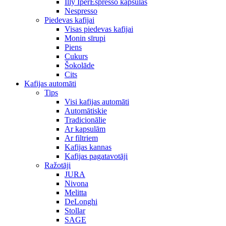
Illy IperEspresso kapsulas
Nespresso
Piedevas kafijai
Visas piedevas kafijai
Monin sīrupi
Piens
Cukurs
Šokolāde
Cits
Kafijas automāti
Tips
Visi kafijas automāti
Automātiskie
Tradicionālie
Ar kapsulām
Ar filtriem
Kafijas kannas
Kafijas pagatavotāji
Ražotāji
JURA
Nivona
Melitta
DeLonghi
Stollar
SAGE