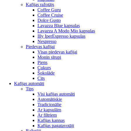
Kafijas ražotājs
Coffee Guru
Coffee Cruise
Dolce Gusto
Lavazza Blue kapsulas
Lavazza A Modo Mio kapsulas
Illy IperEspresso kapsulas
Nespresso
Piedevas kafijai
Visas piedevas kafijai
Monin sīrupi
Piens
Cukurs
Šokolāde
Cits
Kafijas automāti
Tips
Visi kafijas automāti
Automātiskie
Tradicionālie
Ar kapsulām
Ar filtriem
Kafijas kannas
Kafijas pagatavotāji
Ražotāji