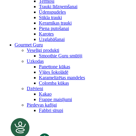
Termosi
Trauki līdzņemšanai
Ūdenspudeles
Stikla trauki
Keramikas trauki
Piena putošanai
Karotes
Uzglabāšanai
Gourmet Guru
Veselīgi produkti
Smoothie Guru smūtiji
Uzkodas
Panettone kūkas
Vīģes šokolādē
Karamelizētas mandeles
Colomba kūkas
Dzērieni
Kakao
Frappe maisījumi
Piedevas kafijai
Fabbri sīrupi