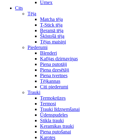
Urnex
Cits
Tēja
Matcha tēja
T-Stick tēja
Beramā tēja
Šķīstošā tēja
Tējas maisiņi
Piederumi
Blenderi
Kafijas dzirnaviņas
Piena putotāji
Piena dzesētāji
Piena tvertnes
Tējkannas
Citi piederumi
Trauki
Termokrūzes
Termosi
Trauki līdzņemšanai
Ūdenspudeles
Stikla trauki
Keramikas trauki
Piena putošanai
Karotes