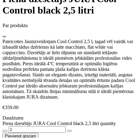
Control black 2,5 litri
Par produktu
Pateicoties Jaunizveidotjam Cool Control 2,5 l, tagad vēl vairāk var
izbaudīt tādus dzērienus kā latte macchiato, flat white vai
cappuccino. Dzesētājs ar lielo tilpumu un standartā iekļauto
slēdzējmehānismu ir ideāli piemērots jebkādām profesionālas vides
prasībām. Piens ideālā 4°C temperatūrā ar optimālu higiēnu
nodrošina perfektu pamatu plaša kafijas dzērienu klāsta
pagatavošanai. Slaids un elegants dizains, izturīgi materiāli, augstas
kvalitātes nerūsējošā tērauda detaļas un optimāls ērtums padara Cool
Control par ideālo aksesuāru jebkuram profesionālajam kafijas
automātam. Tā skaidrās līnijas minimālisma stilā ir ideāli piemērotas
klasiskajam JURA dizainam.
€
359.00
Daudzums
Piena dzesētājs JURA Cool Control black 2,5 litri quantity
Pievienot grozam