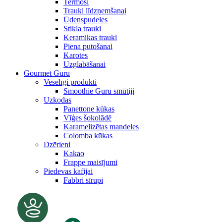
Termosi
Trauki līdzņemšanai
Ūdenspudeles
Stikla trauki
Keramikas trauki
Piena putošanai
Karotes
Uzglabāšanai
Gourmet Guru
Veselīgi produkti
Smoothie Guru smūtiji
Uzkodas
Panettone kūkas
Vīģes šokolādē
Karamelizētas mandeles
Colomba kūkas
Dzērieni
Kakao
Frappe maisījumi
Piedevas kafijai
Fabbri sīrupi