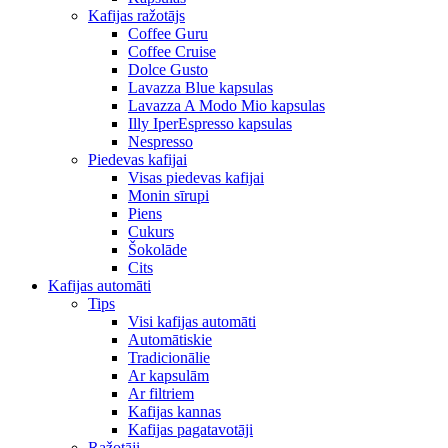
Kafijas ražotājs
Coffee Guru
Coffee Cruise
Dolce Gusto
Lavazza Blue kapsulas
Lavazza A Modo Mio kapsulas
Illy IperEspresso kapsulas
Nespresso
Piedevas kafijai
Visas piedevas kafijai
Monin sīrupi
Piens
Cukurs
Šokolāde
Cits
Kafijas automāti
Tips
Visi kafijas automāti
Automātiskie
Tradicionālie
Ar kapsulām
Ar filtriem
Kafijas kannas
Kafijas pagatavotāji
Ražotāji