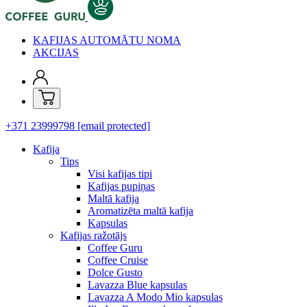
KAFIJAS AUTOMĀTU NOMA
AKCIJAS
+371 23999798
[email protected]
Kafija
Tips
Visi kafijas tipi
Kafijas pupiņas
Maltā kafija
Aromatizēta maltā kafija
Kapsulas
Kafijas ražotājs
Coffee Guru
Coffee Cruise
Dolce Gusto
Lavazza Blue kapsulas
Lavazza A Modo Mio kapsulas