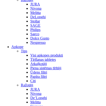
JURA
Nivona
Melitta
DeLonghi
Stollar
SAGE
Philips
Saeco
Dolce Gusto
Nespresso
Apkope
Tips
Visi apkopes produkti
Tīrīšanas tabletes
Atkaļķotāji
Piena sistēmas tīrītāji
Ūdens filtri
Papīra filtri
Citi
Ražotāji
JURA
Nivona
De’Longhi
Melitta