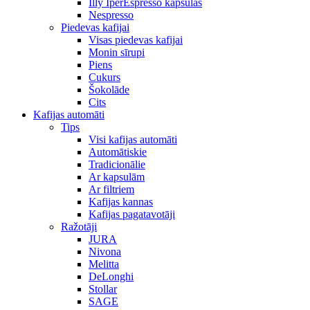
Illy IperEspresso kapsulas
Nespresso
Piedevas kafijai
Visas piedevas kafijai
Monin sīrupi
Piens
Cukurs
Šokolāde
Cits
Kafijas automāti
Tips
Visi kafijas automāti
Automātiskie
Tradicionālie
Ar kapsulām
Ar filtriem
Kafijas kannas
Kafijas pagatavotāji
Ražotāji
JURA
Nivona
Melitta
DeLonghi
Stollar
SAGE