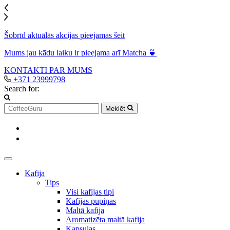
Šobrīd aktuālās akcijas pieejamas šeit
Mums jau kādu laiku ir pieejama arī Matcha 🍵
KONTAKTI
PAR MUMS
+371 23999798
Search for:
Meklēt
Kafija
Tips
Visi kafijas tipi
Kafijas pupiņas
Maltā kafija
Aromatizēta maltā kafija
Kapsulas