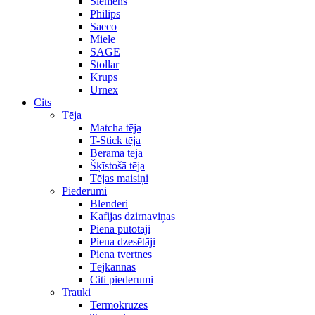
Siemens
Philips
Saeco
Miele
SAGE
Stollar
Krups
Urnex
Cits
Tēja
Matcha tēja
T-Stick tēja
Beramā tēja
Šķīstošā tēja
Tējas maisiņi
Piederumi
Blenderi
Kafijas dzirnaviņas
Piena putotāji
Piena dzesētāji
Piena tvertnes
Tējkannas
Citi piederumi
Trauki
Termokrūzes