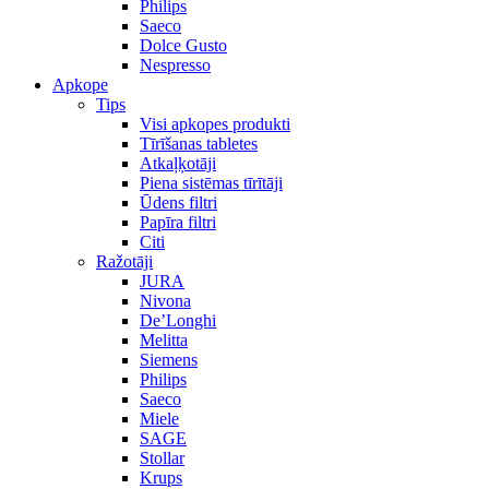
Philips
Saeco
Dolce Gusto
Nespresso
Apkope
Tips
Visi apkopes produkti
Tīrīšanas tabletes
Atkaļķotāji
Piena sistēmas tīrītāji
Ūdens filtri
Papīra filtri
Citi
Ražotāji
JURA
Nivona
De’Longhi
Melitta
Siemens
Philips
Saeco
Miele
SAGE
Stollar
Krups