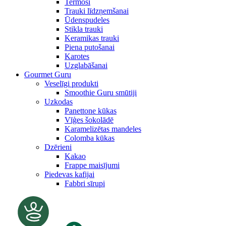
Termosi
Trauki līdzņemšanai
Ūdenspudeles
Stikla trauki
Keramikas trauki
Piena putošanai
Karotes
Uzglabāšanai
Gourmet Guru
Veselīgi produkti
Smoothie Guru smūtiji
Uzkodas
Panettone kūkas
Vīģes šokolādē
Karamelizētas mandeles
Colomba kūkas
Dzērieni
Kakao
Frappe maisījumi
Piedevas kafijai
Fabbri sīrupi