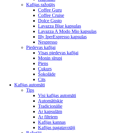
Kafijas ražotājs
Coffee Guru
Coffee Cruise
Dolce Gusto
Lavazza Blue kapsulas
Lavazza A Modo Mio kapsulas
Illy IperEspresso kapsulas
Nespresso
Piedevas kafijai
Visas piedevas kafijai
Monin sīrupi
Piens
Cukurs
Šokolāde
Cits
Kafijas automāti
Tips
Visi kafijas automāti
Automātiskie
Tradicionālie
Ar kapsulām
Ar filtriem
Kafijas kannas
Kafijas pagatavotāji
Ražotāji