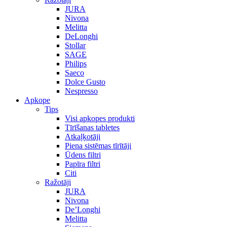
JURA
Nivona
Melitta
DeLonghi
Stollar
SAGE
Philips
Saeco
Dolce Gusto
Nespresso
Apkope
Tips
Visi apkopes produkti
Tīrīšanas tabletes
Atkaļķotāji
Piena sistēmas tīrītāji
Ūdens filtri
Papīra filtri
Citi
Ražotāji
JURA
Nivona
De’Longhi
Melitta