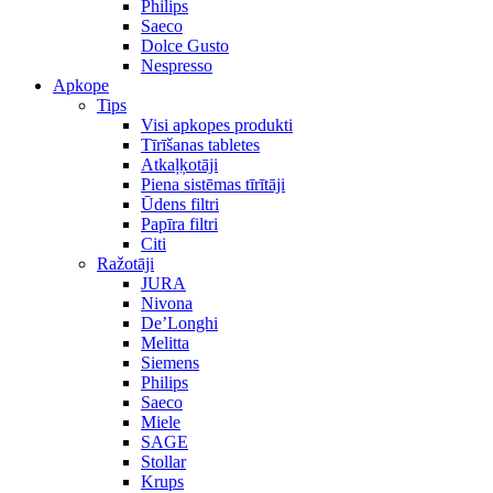
Philips
Saeco
Dolce Gusto
Nespresso
Apkope
Tips
Visi apkopes produkti
Tīrīšanas tabletes
Atkaļķotāji
Piena sistēmas tīrītāji
Ūdens filtri
Papīra filtri
Citi
Ražotāji
JURA
Nivona
De’Longhi
Melitta
Siemens
Philips
Saeco
Miele
SAGE
Stollar
Krups