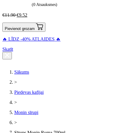
(0 Atsauksmes)
€
11.90
€
9.52
Pievienot grozam
🔥 LĪDZ -40% ATLAIDES 🔥
Skatīt
Sākums
>
Piedevas kafijai
>
Monin sīrupi
>
Sīrups Monin Ruma 700ml