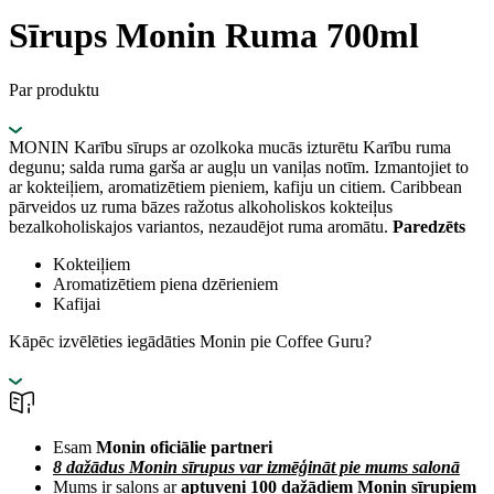
Sīrups Monin Ruma 700ml
Par produktu
MONIN Karību sīrups ar ozolkoka mucās izturētu Karību ruma
degunu; salda ruma garša ar augļu un vaniļas notīm. Izmantojiet to
ar kokteiļiem, aromatizētiem pieniem, kafiju un citiem. Caribbean
pārveidos uz ruma bāzes ražotus alkoholiskos kokteiļus
bezalkoholiskajos variantos, nezaudējot ruma aromātu.
Paredzēts
Kokteiļiem
Aromatizētiem piena dzērieniem
Kafijai
Kāpēc izvēlēties iegādāties Monin pie Coffee Guru?
Esam
Monin oficiālie partneri
8 dažādus Monin sīrupus var izmēģināt pie mums salonā
Mums ir salons ar
aptuveni 100 dažādiem Monin sīrupiem