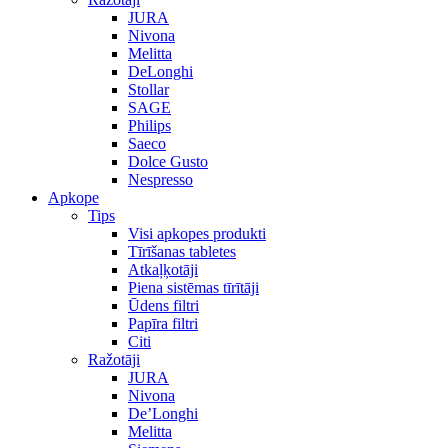
JURA
Nivona
Melitta
DeLonghi
Stollar
SAGE
Philips
Saeco
Dolce Gusto
Nespresso
Apkope
Tips
Visi apkopes produkti
Tīrīšanas tabletes
Atkaļķotāji
Piena sistēmas tīrītāji
Ūdens filtri
Papīra filtri
Citi
Ražotāji
JURA
Nivona
De’Longhi
Melitta