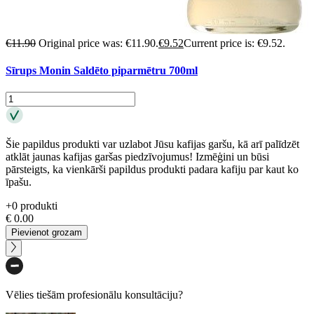
€
11.90
Original price was: €11.90.
€
9.52
Current price is: €9.52.
Sīrups Monin Saldēto piparmētru 700ml
Šie papildus produkti var uzlabot Jūsu kafijas garšu, kā arī palīdzēt
atklāt jaunas kafijas garšas piedzīvojumus! Izmēģini un būsi
pārsteigts, ka vienkārši papildus produkti padara kafiju par kaut ko
īpašu.
+
0
produkti
€
0.00
Pievienot grozam
Vēlies tiešām profesionālu konsultāciju?