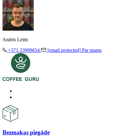
Andris Leitis
+371 23999654
[email protected]
Par mums
Bezmakas piegāde