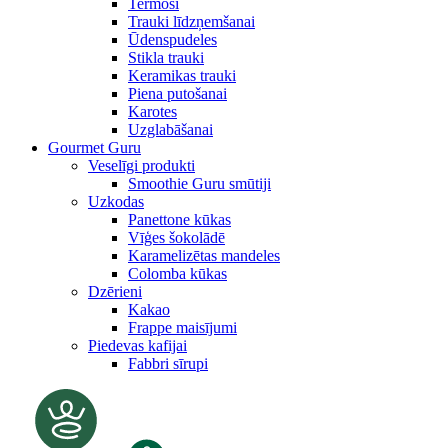
Termosi
Trauki līdzņemšanai
Ūdenspudeles
Stikla trauki
Keramikas trauki
Piena putošanai
Karotes
Uzglabāšanai
Gourmet Guru
Veselīgi produkti
Smoothie Guru smūtiji
Uzkodas
Panettone kūkas
Vīģes šokolādē
Karamelizētas mandeles
Colomba kūkas
Dzērieni
Kakao
Frappe maisījumi
Piedevas kafijai
Fabbri sīrupi