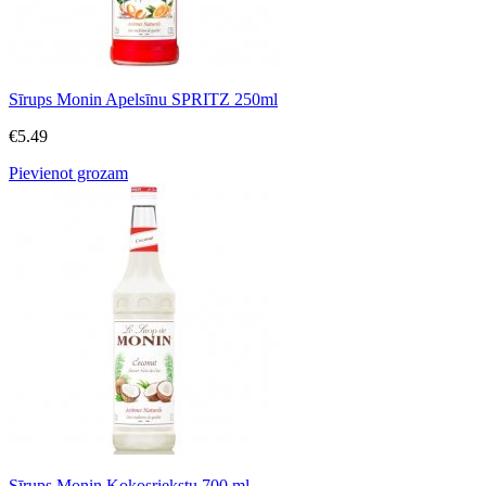
Sīrups Monin Apelsīnu SPRITZ 250ml
€
5.49
Pievienot grozam
Sīrups Monin Kokosriekstu 700 ml