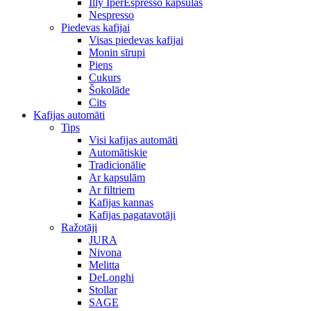
Illy IperEspresso kapsulas
Nespresso
Piedevas kafijai
Visas piedevas kafijai
Monin sīrupi
Piens
Cukurs
Šokolāde
Cits
Kafijas automāti
Tips
Visi kafijas automāti
Automātiskie
Tradicionālie
Ar kapsulām
Ar filtriem
Kafijas kannas
Kafijas pagatavotāji
Ražotāji
JURA
Nivona
Melitta
DeLonghi
Stollar
SAGE