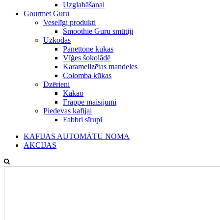
Uzglabāšanai
Gourmet Guru
Veselīgi produkti
Smoothie Guru smūtiji
Uzkodas
Panettone kūkas
Vīģes šokolādē
Karamelizētas mandeles
Colomba kūkas
Dzērieni
Kakao
Frappe maisījumi
Piedevas kafijai
Fabbri sīrupi
KAFIJAS AUTOMĀTU NOMA
AKCIJAS