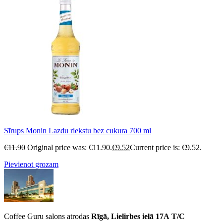
Sīrups Monin Lazdu riekstu bez cukura 700 ml
€
11.90
Original price was: €11.90.
€
9.52
Current price is: €9.52.
Pievienot grozam
Coffee Guru salons atrodas
Rīgā, Lielirbes ielā 17A
T/C