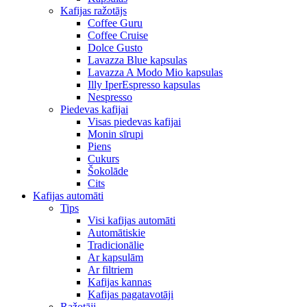
Kafijas ražotājs
Coffee Guru
Coffee Cruise
Dolce Gusto
Lavazza Blue kapsulas
Lavazza A Modo Mio kapsulas
Illy IperEspresso kapsulas
Nespresso
Piedevas kafijai
Visas piedevas kafijai
Monin sīrupi
Piens
Cukurs
Šokolāde
Cits
Kafijas automāti
Tips
Visi kafijas automāti
Automātiskie
Tradicionālie
Ar kapsulām
Ar filtriem
Kafijas kannas
Kafijas pagatavotāji
Ražotāji