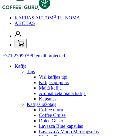
KAFIJAS AUTOMĀTU NOMA
AKCIJAS
+371 23999798
[email protected]
Kafija
Tips
Visi kafijas tipi
Kafijas pupiņas
Maltā kafija
Aromatizēta maltā kafija
Kapsulas
Kafijas ražotājs
Coffee Guru
Coffee Cruise
Dolce Gusto
Lavazza Blue kapsulas
Lavazza A Modo Mio kapsulas