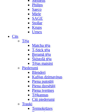
Siemens
Philips
Saeco
Miele
SAGE
Stollar
Krups
Urnex
Cits
Tēja
Matcha tēja
T-Stick tēja
Beramā tēja
Šķīstošā tēja
Tējas maisiņi
Piederumi
Blenderi
Kafijas dzirnaviņas
Piena putotāji
Piena dzesētāji
Piena tvertnes
Tējkannas
Citi piederumi
Trauki
Termokrūzes