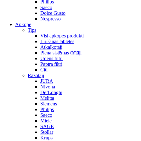
Philips
Saeco
Dolce Gusto
Nespresso
Apkope
Tips
Visi apkopes produkti
Tīrīšanas tabletes
Atkaļķotāji
Piena sistēmas tīrītāji
Ūdens filtri
Papīra filtri
Citi
Ražotāji
JURA
Nivona
De’Longhi
Melitta
Siemens
Philips
Saeco
Miele
SAGE
Stollar
Krups