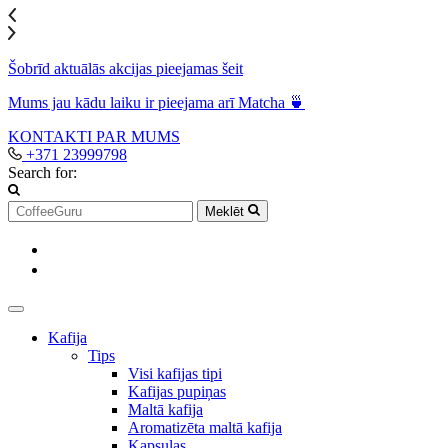
Šobrīd aktuālās akcijas pieejamas šeit
Mums jau kādu laiku ir pieejama arī Matcha 🍵
KONTAKTI
PAR MUMS
+371 23999798
Search for:
Meklēt
Kafija
Tips
Visi kafijas tipi
Kafijas pupiņas
Maltā kafija
Aromatizēta maltā kafija
Kapsulas