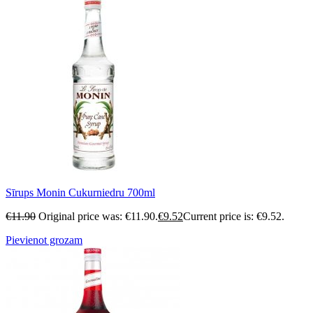
Sīrups Monin Cukurniedru 700ml
€
11.90
Original price was: €11.90.
€
9.52
Current price is: €9.52.
Pievienot grozam