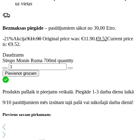
uz vietas
Bezmaksas piegāde
– pasūtījumiem sākot no 39,00 Eiro.
-21%
Akcija!
€
11.90
Original price was: €11.90.
€
9.52
Current price
is: €9.52.
Daudzums
Sīrups Monin Ruma 700ml quantity
Pievienot grozam
Produkts pašlaik ir pieejams veikalā. Piegāde 1-3 darba dienu laikā
9/10 pasūtījumiem mēs izsūtam tajā pašā vai nākošajā darba dienā!
Pievieno savam pirkumam: