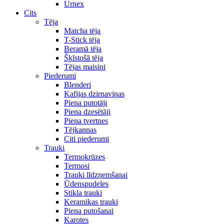
Urnex
Cits
Tēja
Matcha tēja
T-Stick tēja
Beramā tēja
Šķīstošā tēja
Tējas maisiņi
Piederumi
Blenderi
Kafijas dzirnaviņas
Piena putotāji
Piena dzesētāji
Piena tvertnes
Tējkannas
Citi piederumi
Trauki
Termokrūzes
Termosi
Trauki līdzņemšanai
Ūdenspudeles
Stikla trauki
Keramikas trauki
Piena putošanai
Karotes