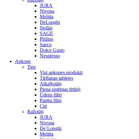
JURA
Nivona
Melitta
DeLonghi
Stollar
SAGE
Philips
Saeco
Dolce Gusto
Nespresso
Apkope
Tips
Visi apkopes produkti
Tīrīšanas tabletes
Atkaļķotāji
Piena sistēmas tīrītāji
Ūdens filtri
Papīra filtri
Citi
Ražotāji
JURA
Nivona
De’Longhi
Melitta