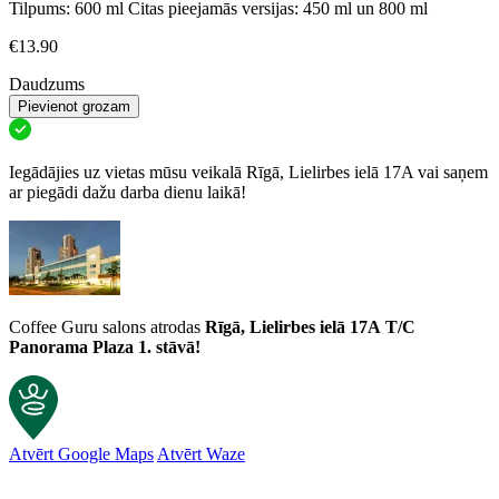
Tilpums: 600 ml Citas pieejamās versijas: 450 ml un 800 ml
€
13.90
Daudzums
Pievienot grozam
Iegādājies uz vietas mūsu veikalā Rīgā, Lielirbes ielā 17A vai saņem
ar piegādi dažu darba dienu laikā!
Coffee Guru salons atrodas
Rīgā, Lielirbes ielā 17A
T/C
Panorama Plaza 1. stāvā!
Atvērt Google Maps
Atvērt Waze