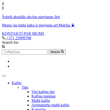
Šobrīd aktuālās akcijas pieejamas šeit
Mums jau kādu laiku ir pieejama arī Matcha 🍵
KONTAKTI
PAR MUMS
+371 23999798
Search for:
Meklēt
Kafija
Tips
Visi kafijas tipi
Kafijas pupiņas
Maltā kafija
Aromatizēta maltā kafija
Kapsulas