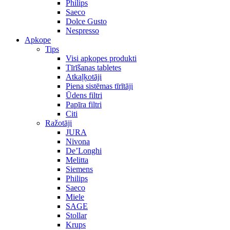
Philips
Saeco
Dolce Gusto
Nespresso
Apkope
Tips
Visi apkopes produkti
Tīrīšanas tabletes
Atkaļķotāji
Piena sistēmas tīrītāji
Ūdens filtri
Papīra filtri
Citi
Ražotāji
JURA
Nivona
De’Longhi
Melitta
Siemens
Philips
Saeco
Miele
SAGE
Stollar
Krups