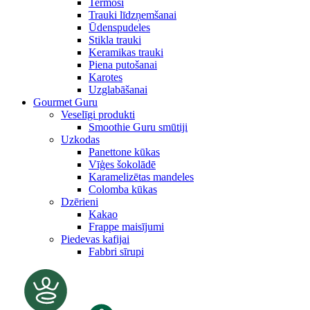
Termosi
Trauki līdzņemšanai
Ūdenspudeles
Stikla trauki
Keramikas trauki
Piena putošanai
Karotes
Uzglabāšanai
Gourmet Guru
Veselīgi produkti
Smoothie Guru smūtiji
Uzkodas
Panettone kūkas
Vīģes šokolādē
Karamelizētas mandeles
Colomba kūkas
Dzērieni
Kakao
Frappe maisījumi
Piedevas kafijai
Fabbri sīrupi