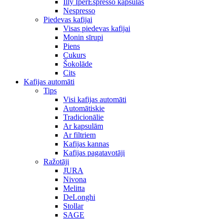
Illy IperEspresso kapsulas
Nespresso
Piedevas kafijai
Visas piedevas kafijai
Monin sīrupi
Piens
Cukurs
Šokolāde
Cits
Kafijas automāti
Tips
Visi kafijas automāti
Automātiskie
Tradicionālie
Ar kapsulām
Ar filtriem
Kafijas kannas
Kafijas pagatavotāji
Ražotāji
JURA
Nivona
Melitta
DeLonghi
Stollar
SAGE