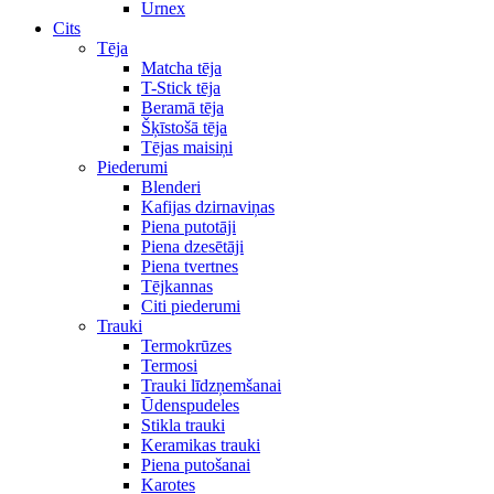
Urnex
Cits
Tēja
Matcha tēja
T-Stick tēja
Beramā tēja
Šķīstošā tēja
Tējas maisiņi
Piederumi
Blenderi
Kafijas dzirnaviņas
Piena putotāji
Piena dzesētāji
Piena tvertnes
Tējkannas
Citi piederumi
Trauki
Termokrūzes
Termosi
Trauki līdzņemšanai
Ūdenspudeles
Stikla trauki
Keramikas trauki
Piena putošanai
Karotes