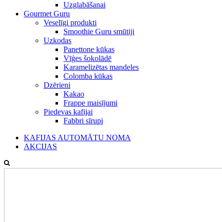
Uzglabāšanai
Gourmet Guru
Veselīgi produkti
Smoothie Guru smūtiji
Uzkodas
Panettone kūkas
Vīģes šokolādē
Karamelizētas mandeles
Colomba kūkas
Dzērieni
Kakao
Frappe maisījumi
Piedevas kafijai
Fabbri sīrupi
KAFIJAS AUTOMĀTU NOMA
AKCIJAS