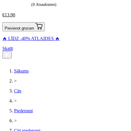
(0 Atsauksmes)
€
13.90
Pievienot grozam
🔥 LĪDZ -40% ATLAIDES 🔥
Skatīt
Sākums
>
Cits
>
Piederumi
>
Citi piederumi