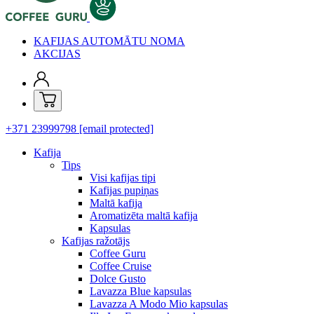
KAFIJAS AUTOMĀTU NOMA
AKCIJAS
+371 23999798
[email protected]
Kafija
Tips
Visi kafijas tipi
Kafijas pupiņas
Maltā kafija
Aromatizēta maltā kafija
Kapsulas
Kafijas ražotājs
Coffee Guru
Coffee Cruise
Dolce Gusto
Lavazza Blue kapsulas
Lavazza A Modo Mio kapsulas