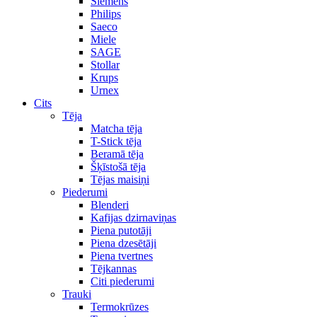
Siemens
Philips
Saeco
Miele
SAGE
Stollar
Krups
Urnex
Cits
Tēja
Matcha tēja
T-Stick tēja
Beramā tēja
Šķīstošā tēja
Tējas maisiņi
Piederumi
Blenderi
Kafijas dzirnaviņas
Piena putotāji
Piena dzesētāji
Piena tvertnes
Tējkannas
Citi piederumi
Trauki
Termokrūzes