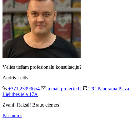
Vēlies tiešām profesionālu konsultāciju?
Andris Leitis
+371 23999654
[email protected]
T/C Panorama Plaza,
Lielirbes iela 17A
Zvani! Raksti! Brauc ciemos!
Par mums