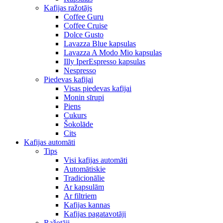
Kafijas ražotājs
Coffee Guru
Coffee Cruise
Dolce Gusto
Lavazza Blue kapsulas
Lavazza A Modo Mio kapsulas
Illy IperEspresso kapsulas
Nespresso
Piedevas kafijai
Visas piedevas kafijai
Monin sīrupi
Piens
Cukurs
Šokolāde
Cits
Kafijas automāti
Tips
Visi kafijas automāti
Automātiskie
Tradicionālie
Ar kapsulām
Ar filtriem
Kafijas kannas
Kafijas pagatavotāji
Ražotāji