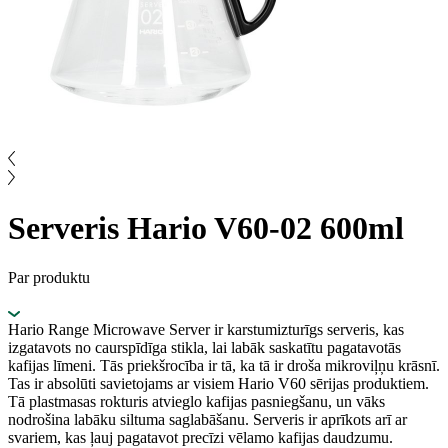
Serveris Hario V60-02 600ml
Par produktu
Hario Range Microwave Server ir karstumizturīgs serveris, kas
izgatavots no caurspīdīga stikla, lai labāk saskatītu pagatavotās
kafijas līmeni. Tās priekšrocība ir tā, ka tā ir droša mikroviļņu krāsnī.
Tas ir absolūti savietojams ar visiem Hario V60 sērijas produktiem.
Tā plastmasas rokturis atvieglo kafijas pasniegšanu, un vāks
nodrošina labāku siltuma saglabāšanu. Serveris ir aprīkots arī ar
svariem, kas ļauj pagatavot precīzi vēlamo kafijas daudzumu.