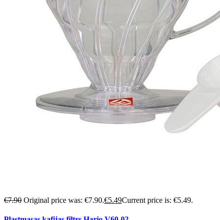
€
7.90
Original price was: €7.90.
€
5.49
Current price is: €5.49.
Plastmasas kafijas filtrs Hario V60-02