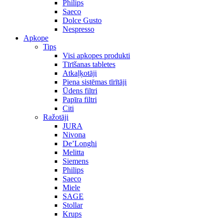
Philips
Saeco
Dolce Gusto
Nespresso
Apkope
Tips
Visi apkopes produkti
Tīrīšanas tabletes
Atkaļķotāji
Piena sistēmas tīrītāji
Ūdens filtri
Papīra filtri
Citi
Ražotāji
JURA
Nivona
De’Longhi
Melitta
Siemens
Philips
Saeco
Miele
SAGE
Stollar
Krups