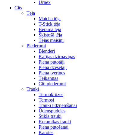
Urnex
Cits
Tēja
Matcha tēja
T-Stick tēja
Beramā tēja
Šķīstošā tēja
Tējas maisiņi
Piederumi
Blenderi
Kafijas dzirnaviņas
Piena putotāji
Piena dzesētāji
Piena tvertnes
Tējkannas
Citi piederumi
Trauki
Termokrūzes
Termosi
Trauki līdzņemšanai
Ūdenspudeles
Stikla trauki
Keramikas trauki
Piena putošanai
Karotes