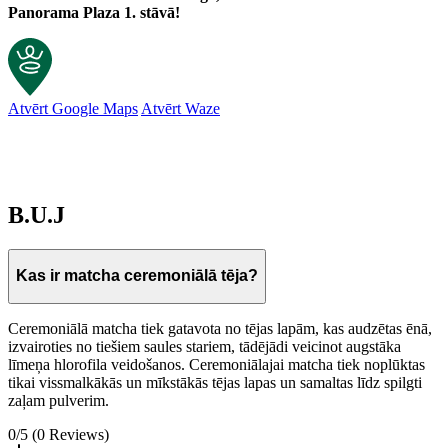
Panorama Plaza 1. stāvā!
Atvērt Google Maps
Atvērt Waze
B.U.J
Kas ir matcha ceremoniālā tēja?
Ceremoniālā matcha tiek gatavota no tējas lapām, kas audzētas ēnā,
izvairoties no tiešiem saules stariem, tādējādi veicinot augstāka
līmeņa hlorofila veidošanos. Ceremoniālajai matcha tiek noplūktas
tikai vissmalkākās un mīkstākās tējas lapas un samaltas līdz spilgti
zaļam pulverim.
0/5
(0 Reviews)