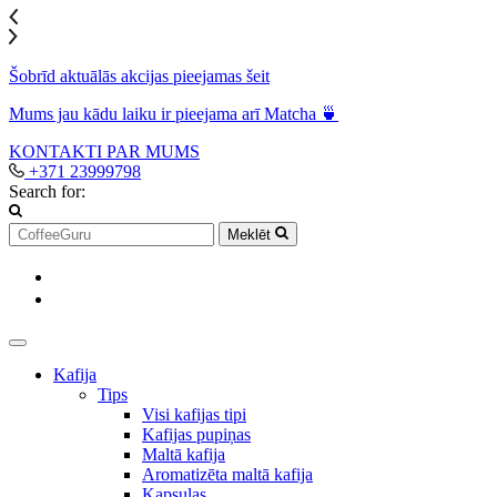
Šobrīd aktuālās akcijas pieejamas šeit
Mums jau kādu laiku ir pieejama arī Matcha 🍵
KONTAKTI
PAR MUMS
+371 23999798
Search for:
Meklēt
Kafija
Tips
Visi kafijas tipi
Kafijas pupiņas
Maltā kafija
Aromatizēta maltā kafija
Kapsulas