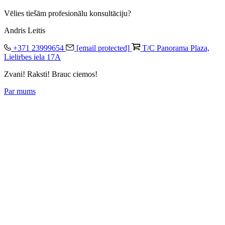
Vēlies tiešām profesionālu konsultāciju?
Andris Leitis
+371 23999654
[email protected]
T/C Panorama Plaza,
Lielirbes iela 17A
Zvani! Raksti! Brauc ciemos!
Par mums