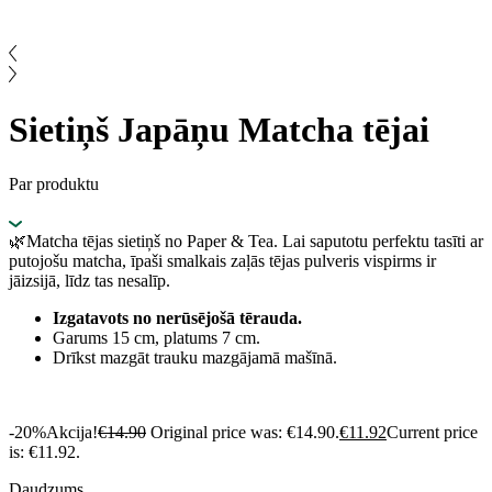
Sietiņš Japāņu Matcha tējai
Par produktu
🌿Matcha tējas sietiņš no Paper & Tea. Lai saputotu perfektu tasīti ar
putojošu matcha, īpaši smalkais zaļās tējas pulveris vispirms ir
jāizsijā, līdz tas nesalīp.
Izgatavots no nerūsējošā tērauda.
Garums 15 cm, platums 7 cm.
Drīkst mazgāt trauku mazgājamā mašīnā.
-20%
Akcija!
€
14.90
Original price was: €14.90.
€
11.92
Current price
is: €11.92.
Daudzums