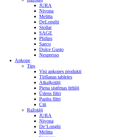
JURA
Nivona
Melitta
DeLonghi
Stollar
SAGE
Philips
Saeco
Dolce Gusto
Nespresso
Apkope
Tips
Visi apkopes produkti
Tīrīšanas tabletes
Atkaļķotāji
Piena sistēmas tīrītāji
Ūdens filtri
Papīra filtri
Citi
Ražotāji
JURA
Nivona
De’Longhi
Melitta