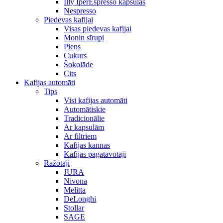
Illy IperEspresso kapsulas
Nespresso
Piedevas kafijai
Visas piedevas kafijai
Monin sīrupi
Piens
Cukurs
Šokolāde
Cits
Kafijas automāti
Tips
Visi kafijas automāti
Automātiskie
Tradicionālie
Ar kapsulām
Ar filtriem
Kafijas kannas
Kafijas pagatavotāji
Ražotāji
JURA
Nivona
Melitta
DeLonghi
Stollar
SAGE