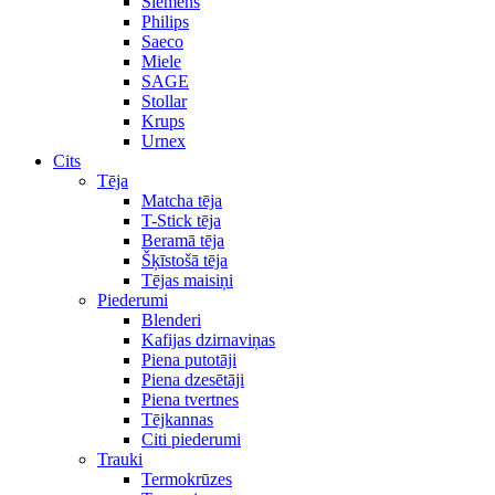
Siemens
Philips
Saeco
Miele
SAGE
Stollar
Krups
Urnex
Cits
Tēja
Matcha tēja
T-Stick tēja
Beramā tēja
Šķīstošā tēja
Tējas maisiņi
Piederumi
Blenderi
Kafijas dzirnaviņas
Piena putotāji
Piena dzesētāji
Piena tvertnes
Tējkannas
Citi piederumi
Trauki
Termokrūzes