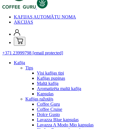
KAFIJAS AUTOMĀTU NOMA
AKCIJAS
+371 23999798
[email protected]
Kafija
Tips
Visi kafijas tipi
Kafijas pupiņas
Maltā kafija
Aromatizēta maltā kafija
Kapsulas
Kafijas ražotājs
Coffee Guru
Coffee Cruise
Dolce Gusto
Lavazza Blue kapsulas
Lavazza A Modo Mio kapsulas