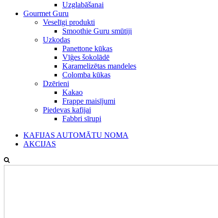
Uzglabāšanai
Gourmet Guru
Veselīgi produkti
Smoothie Guru smūtiji
Uzkodas
Panettone kūkas
Vīģes šokolādē
Karamelizētas mandeles
Colomba kūkas
Dzērieni
Kakao
Frappe maisījumi
Piedevas kafijai
Fabbri sīrupi
KAFIJAS AUTOMĀTU NOMA
AKCIJAS