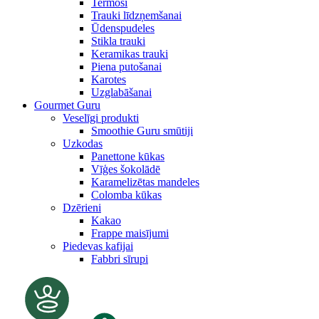
Termosi
Trauki līdzņemšanai
Ūdenspudeles
Stikla trauki
Keramikas trauki
Piena putošanai
Karotes
Uzglabāšanai
Gourmet Guru
Veselīgi produkti
Smoothie Guru smūtiji
Uzkodas
Panettone kūkas
Vīģes šokolādē
Karamelizētas mandeles
Colomba kūkas
Dzērieni
Kakao
Frappe maisījumi
Piedevas kafijai
Fabbri sīrupi