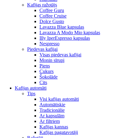
Kafijas ražotājs
Coffee Guru
Coffee Cruise
Dolce Gusto
Lavazza Blue kapsulas
Lavazza A Modo Mio kapsulas
Illy IperEspresso kapsulas
Nespresso
Piedevas kafijai
Visas piedevas kafijai
Monin sīrupi
Piens
Cukurs
Šokolāde
Cits
Kafijas automāti
Tips
Visi kafijas automāti
Automātiskie
Tradicionālie
Ar kapsulām
Ar filtriem
Kafijas kannas
Kafijas pagatavotāji
Ražotāji