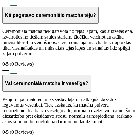
Kā pagatavo ceremoniālo matcha tēju?
Ceremoniālā matcha tiek gatavota no tējas lapām, kas audzētas ēnā,
izvairoties no tiešiem saules stariem, tādējādi veicinot augstāka
līmeņa hlorofila veidošanos. Ceremoniālajai matcha tiek noplūktas
tikai vissmalkākās un mīkstākās tējas lapas un samaltas līdz spilgti
zaļam pulverim.
0/5
(0 Reviews)
Vai ceremoniālā matcha ir veselīga?
Pētījumi par matcha un tās sastāvdaļām ir atklājuši dažādus
ieguvumus veselībai. Tiek uzskatīts, ka matcha pulvera
mikroelementi atbalsta veselīgu ādu, normālu dzelzs vielmaiņu, šūnu
aizsardzību pret oksidatīvo stresu, normālu asinsspiedienu, sarkano
asins šūnu un hemoglobīna darbību un daudz ko citu.
0/5
(0 Reviews)