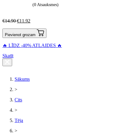
(0 Atsauksmes)
€
14.90
€
11.92
Pievienot grozam
🔥 LĪDZ -40% ATLAIDES 🔥
Skatīt
Sākums
>
Cits
>
Tēja
>