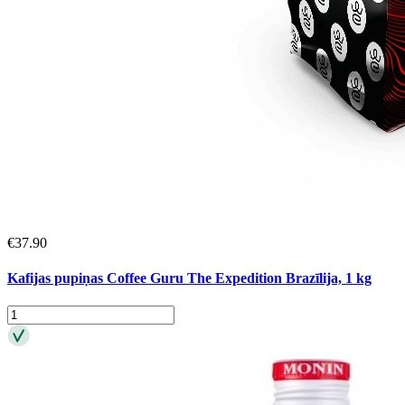
€
37.90
Kafijas pupiņas Coffee Guru The Expedition Brazīlija, 1 kg