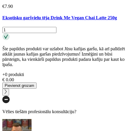
€
7.90
Eksotisku garšvielu tēja Drink Me Vegan Chai Latte 250g
Šie papildus produkti var uzlabot Jūsu kafijas garšu, kā arī palīdzēt
atklāt jaunas kafijas garšas piedzīvojumus! Izmēģini un būsi
pārsteigts, ka vienkārši papildus produkti padara kafiju par kaut ko
īpašu.
+
0
produkti
€
0.00
Pievienot grozam
Vēlies tiešām profesionālu konsultāciju?