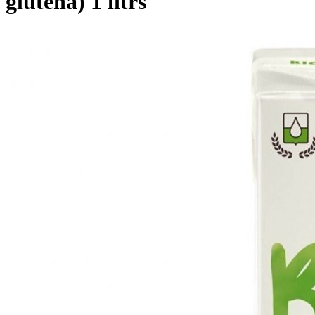
glutēna) 1 litrs