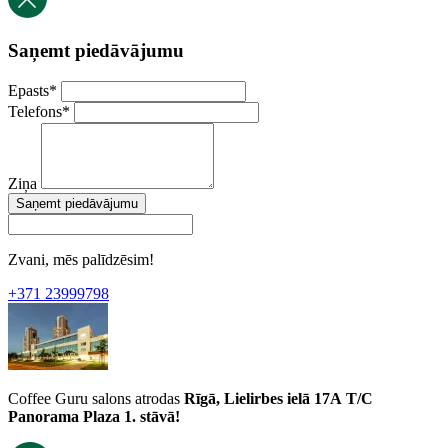
Saņemt piedāvājumu
Epasts
*
Telefons
*
Ziņa
Saņemt piedāvājumu
Zvani, mēs palīdzēsim!
+371 23999798
Coffee Guru salons atrodas
Rīgā, Lielirbes ielā 17A
T/C
Panorama Plaza 1. stāvā!