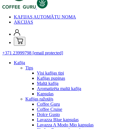
KAFIJAS AUTOMĀTU NOMA
AKCIJAS
+371 23999798
[email protected]
Kafija
Tips
Visi kafijas tipi
Kafijas pupiņas
Maltā kafija
Aromatizēta maltā kafija
Kapsulas
Kafijas ražotājs
Coffee Guru
Coffee Cruise
Dolce Gusto
Lavazza Blue kapsulas
Lavazza A Modo Mio kapsulas