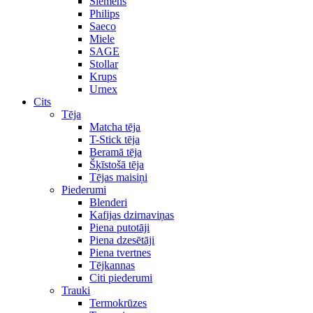
Siemens
Philips
Saeco
Miele
SAGE
Stollar
Krups
Urnex
Cits
Tēja
Matcha tēja
T-Stick tēja
Beramā tēja
Šķīstošā tēja
Tējas maisiņi
Piederumi
Blenderi
Kafijas dzirnaviņas
Piena putotāji
Piena dzesētāji
Piena tvertnes
Tējkannas
Citi piederumi
Trauki
Termokrūzes