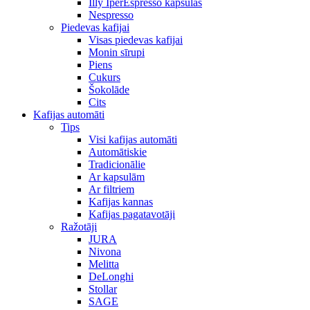
Illy IperEspresso kapsulas
Nespresso
Piedevas kafijai
Visas piedevas kafijai
Monin sīrupi
Piens
Cukurs
Šokolāde
Cits
Kafijas automāti
Tips
Visi kafijas automāti
Automātiskie
Tradicionālie
Ar kapsulām
Ar filtriem
Kafijas kannas
Kafijas pagatavotāji
Ražotāji
JURA
Nivona
Melitta
DeLonghi
Stollar
SAGE