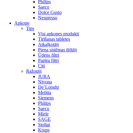
Philips
Saeco
Dolce Gusto
Nespresso
Apkope
Tips
Visi apkopes produkti
Tīrīšanas tabletes
Atkaļķotāji
Piena sistēmas tīrītāji
Ūdens filtri
Papīra filtri
Citi
Ražotāji
JURA
Nivona
De’Longhi
Melitta
Siemens
Philips
Saeco
Miele
SAGE
Stollar
Krups