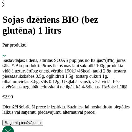
Sojas dzēriens BIO (bez
glutēna) 1 litrs
Par produktu
Sastāvdaļas: ūdens, attīrītas SOJAS pupiņas no Itālijas*(8%), jūras
sāls. *-Bio produkti. Pirms lietošanas labi sakratīt! 100g produkta
vidējā uzturvērtība: enerģ.vērtība 190kJ /46kcal, tauki 2.8g, tostarp
piesāt.taukskābes 0.5g, ogļhidrāti 1.5g, tostarp cukuri 1g,
olbaltumvielas 3.6g, sāls 0.12g. Uzglabāt sausā, vēsā vietā. Pēc
atvēršanas uzglabāt ledusskapī ne ilgāk kā 4-5dienas. Ražots: Itālijā
€
2.99
Diemžēl šobrīd šī prece ir izpirkta. Sazinies, lai noskaidrotu piegādes
laikus vai saņemtu piedāvājumu alternatīvai precei.
Saņemt piedāvājumu