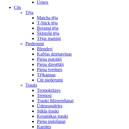
Urnex
Cits
Tēja
Matcha tēja
T-Stick tēja
Beramā tēja
Šķīstošā tēja
Tējas maisiņi
Piederumi
Blenderi
Kafijas dzirnaviņas
Piena putotāji
Piena dzesētāji
Piena tvertnes
Tējkannas
Citi piederumi
Trauki
Termokrūzes
Termosi
Trauki līdzņemšanai
Ūdenspudeles
Stikla trauki
Keramikas trauki
Piena putošanai
Karotes