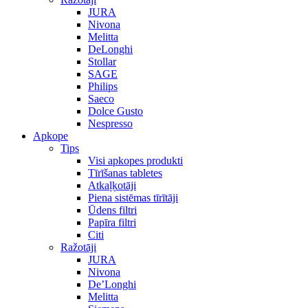
JURA
Nivona
Melitta
DeLonghi
Stollar
SAGE
Philips
Saeco
Dolce Gusto
Nespresso
Apkope
Tips
Visi apkopes produkti
Tīrīšanas tabletes
Atkaļķotāji
Piena sistēmas tīrītāji
Ūdens filtri
Papīra filtri
Citi
Ražotāji
JURA
Nivona
De’Longhi
Melitta