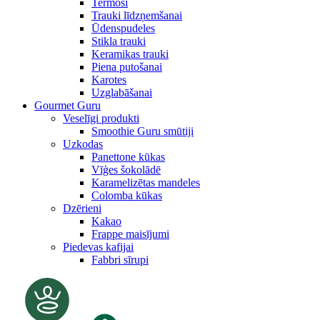
Termosi
Trauki līdzņemšanai
Ūdenspudeles
Stikla trauki
Keramikas trauki
Piena putošanai
Karotes
Uzglabāšanai
Gourmet Guru
Veselīgi produkti
Smoothie Guru smūtiji
Uzkodas
Panettone kūkas
Vīģes šokolādē
Karamelizētas mandeles
Colomba kūkas
Dzērieni
Kakao
Frappe maisījumi
Piedevas kafijai
Fabbri sīrupi