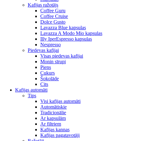
Kafijas ražotājs
Coffee Guru
Coffee Cruise
Dolce Gusto
Lavazza Blue kapsulas
Lavazza A Modo Mio kapsulas
Illy IperEspresso kapsulas
Nespresso
Piedevas kafijai
Visas piedevas kafijai
Monin sīrupi
Piens
Cukurs
Šokolāde
Cits
Kafijas automāti
Tips
Visi kafijas automāti
Automātiskie
Tradicionālie
Ar kapsulām
Ar filtriem
Kafijas kannas
Kafijas pagatavotāji
Ražotāji