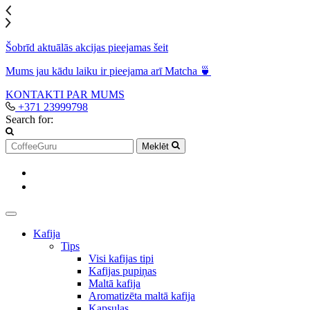
Šobrīd aktuālās akcijas pieejamas šeit
Mums jau kādu laiku ir pieejama arī Matcha 🍵
KONTAKTI
PAR MUMS
+371 23999798
Search for:
Meklēt
Kafija
Tips
Visi kafijas tipi
Kafijas pupiņas
Maltā kafija
Aromatizēta maltā kafija
Kapsulas