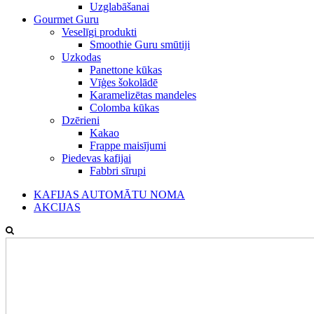
Uzglabāšanai
Gourmet Guru
Veselīgi produkti
Smoothie Guru smūtiji
Uzkodas
Panettone kūkas
Vīģes šokolādē
Karamelizētas mandeles
Colomba kūkas
Dzērieni
Kakao
Frappe maisījumi
Piedevas kafijai
Fabbri sīrupi
KAFIJAS AUTOMĀTU NOMA
AKCIJAS