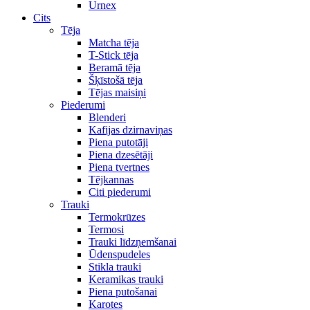
Urnex
Cits
Tēja
Matcha tēja
T-Stick tēja
Beramā tēja
Šķīstošā tēja
Tējas maisiņi
Piederumi
Blenderi
Kafijas dzirnaviņas
Piena putotāji
Piena dzesētāji
Piena tvertnes
Tējkannas
Citi piederumi
Trauki
Termokrūzes
Termosi
Trauki līdzņemšanai
Ūdenspudeles
Stikla trauki
Keramikas trauki
Piena putošanai
Karotes