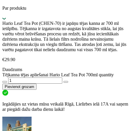
Par produktu
Hario Leaf Tea Pot (CHEN-70) ir japāņu tējas kanna ar 700 ml
ietilpību. Tējkanna ir izgatavota no augstas kvalitātes stikla, lai jūs
varētu vērot brūvēšanas procesu un redzēt, kā jūsu iecienītākais
dzēriens maina krāsu. Tā lielais filtrs nodrošina nevainojamu
dzēriena ekstrakciju un vieglu tīrīšanu. Tas atrodas ļoti zemu, lai jūs
varētu pagatavot tikai nelielu daudzumu vai visus 700 ml tējas.
€
29.90
Daudzums
Tējkanna tējas apliešanai Hario Leaf Tea Pot 700ml quantity
Pievienot grozam
Iegādājies uz vietas mūsu veikalā Rīgā, Lielirbes ielā 17A vai saņem
ar piegādi dažu darba dienu laikā!