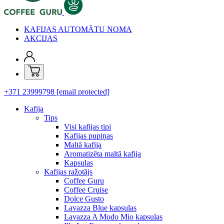
KAFIJAS AUTOMĀTU NOMA
AKCIJAS
+371 23999798
[email protected]
Kafija
Tips
Visi kafijas tipi
Kafijas pupiņas
Maltā kafija
Aromatizēta maltā kafija
Kapsulas
Kafijas ražotājs
Coffee Guru
Coffee Cruise
Dolce Gusto
Lavazza Blue kapsulas
Lavazza A Modo Mio kapsulas