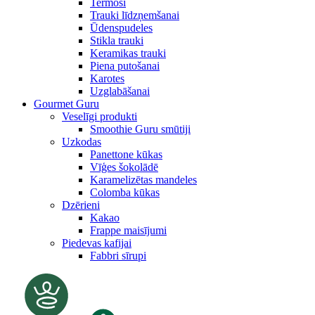
Termosi
Trauki līdzņemšanai
Ūdenspudeles
Stikla trauki
Keramikas trauki
Piena putošanai
Karotes
Uzglabāšanai
Gourmet Guru
Veselīgi produkti
Smoothie Guru smūtiji
Uzkodas
Panettone kūkas
Vīģes šokolādē
Karamelizētas mandeles
Colomba kūkas
Dzērieni
Kakao
Frappe maisījumi
Piedevas kafijai
Fabbri sīrupi