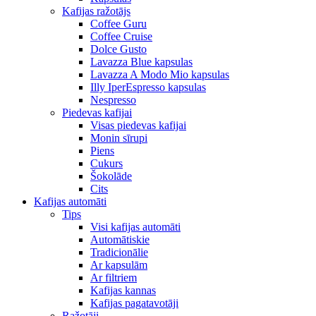
Kafijas ražotājs
Coffee Guru
Coffee Cruise
Dolce Gusto
Lavazza Blue kapsulas
Lavazza A Modo Mio kapsulas
Illy IperEspresso kapsulas
Nespresso
Piedevas kafijai
Visas piedevas kafijai
Monin sīrupi
Piens
Cukurs
Šokolāde
Cits
Kafijas automāti
Tips
Visi kafijas automāti
Automātiskie
Tradicionālie
Ar kapsulām
Ar filtriem
Kafijas kannas
Kafijas pagatavotāji
Ražotāji