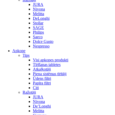
JURA
Nivona
Melitta
DeLonghi
Stollar
SAGE
Philips
Saeco
Dolce Gusto
Nespresso
Apkope
Tips
Visi apkopes produkti
Tīrīšanas tabletes
Atkaļķotāji
Piena sistēmas tīrītāji
Ūdens filtri
Papīra filtri
Citi
Ražotāji
JURA
Nivona
De’Longhi
Melitta