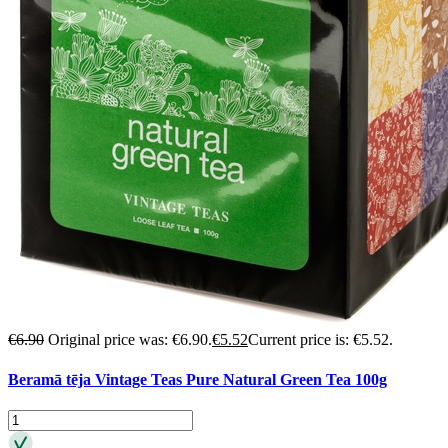
€
6.90
Original price was: €6.90.
€
5.52
Current price is: €5.52.
Beramā tēja Vintage Teas Pure Natural Green Tea 100g