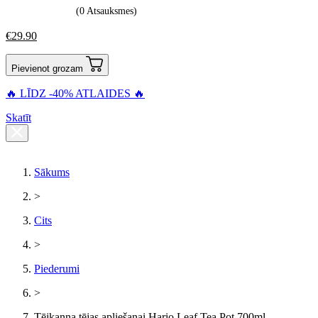
(0 Atsauksmes)
€
29.90
Pievienot grozam
🔥 LĪDZ -40% ATLAIDES 🔥
Skatīt
Sākums
>
Cits
>
Piederumi
>
Tējkanna tējas apliešanai Hario Leaf Tea Pot 700ml