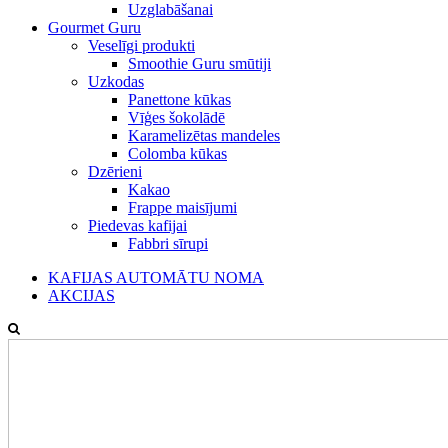
Uzglabāšanai
Gourmet Guru
Veselīgi produkti
Smoothie Guru smūtiji
Uzkodas
Panettone kūkas
Vīģes šokolādē
Karamelizētas mandeles
Colomba kūkas
Dzērieni
Kakao
Frappe maisījumi
Piedevas kafijai
Fabbri sīrupi
KAFIJAS AUTOMĀTU NOMA
AKCIJAS