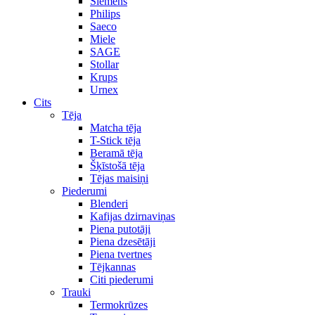
Siemens
Philips
Saeco
Miele
SAGE
Stollar
Krups
Urnex
Cits
Tēja
Matcha tēja
T-Stick tēja
Beramā tēja
Šķīstošā tēja
Tējas maisiņi
Piederumi
Blenderi
Kafijas dzirnaviņas
Piena putotāji
Piena dzesētāji
Piena tvertnes
Tējkannas
Citi piederumi
Trauki
Termokrūzes