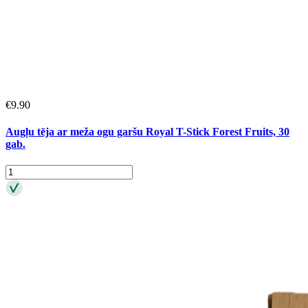
€
9.90
Augļu tēja ar meža ogu garšu Royal T-Stick Forest Fruits, 30
gab.