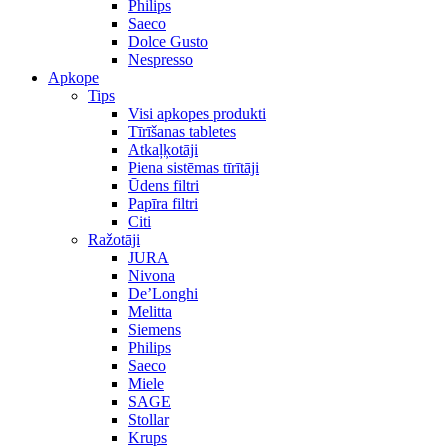
Philips
Saeco
Dolce Gusto
Nespresso
Apkope
Tips
Visi apkopes produkti
Tīrīšanas tabletes
Atkaļķotāji
Piena sistēmas tīrītāji
Ūdens filtri
Papīra filtri
Citi
Ražotāji
JURA
Nivona
De’Longhi
Melitta
Siemens
Philips
Saeco
Miele
SAGE
Stollar
Krups