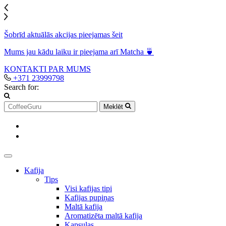
Šobrīd aktuālās akcijas pieejamas šeit
Mums jau kādu laiku ir pieejama arī Matcha 🍵
KONTAKTI
PAR MUMS
+371 23999798
Search for:
Meklēt
Kafija
Tips
Visi kafijas tipi
Kafijas pupiņas
Maltā kafija
Aromatizēta maltā kafija
Kapsulas