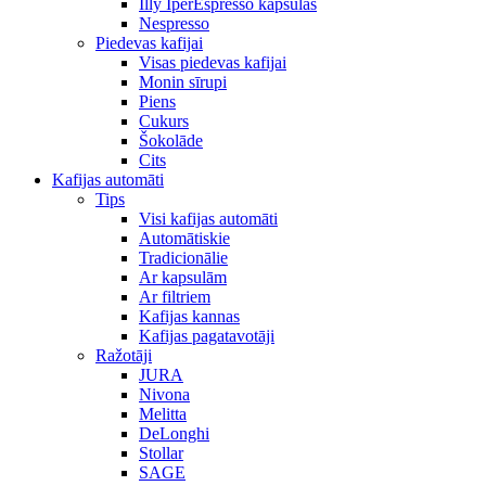
Illy IperEspresso kapsulas
Nespresso
Piedevas kafijai
Visas piedevas kafijai
Monin sīrupi
Piens
Cukurs
Šokolāde
Cits
Kafijas automāti
Tips
Visi kafijas automāti
Automātiskie
Tradicionālie
Ar kapsulām
Ar filtriem
Kafijas kannas
Kafijas pagatavotāji
Ražotāji
JURA
Nivona
Melitta
DeLonghi
Stollar
SAGE