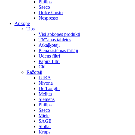
Philips
Saeco
Dolce Gusto
Nespresso
Apkope
Tips
Visi apkopes produkti
Tīrīšanas tabletes
Atkaļķotāji
Piena sistēmas tīrītāji
Ūdens filtri
Papīra filtri
Citi
Ražotāji
JURA
Nivona
De’Longhi
Melitta
Siemens
Philips
Saeco
Miele
SAGE
Stollar
Krups