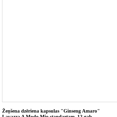
Žeņšena dzēriena kapsulas "Ginseng Amaro"
Lavazza A Modo Mio standartam, 12 gab.