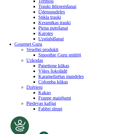
Termosi
Trauki līdzņemšanai
Ūdenspudeles
Stikla trauki
Keramikas trauki
Piena putošanai
Karotes
Uzglabāšanai
Gourmet Guru
Veselīgi produkti
Smoothie Guru smūtiji
Uzkodas
Panettone kūkas
Vīģes šokolādē
Karamelizētas mandeles
Colomba kūkas
Dzērieni
Kakao
Frappe maisījumi
Piedevas kafijai
Fabbri sīrupi