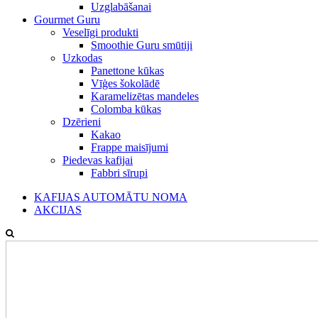
Uzglabāšanai
Gourmet Guru
Veselīgi produkti
Smoothie Guru smūtiji
Uzkodas
Panettone kūkas
Vīģes šokolādē
Karamelizētas mandeles
Colomba kūkas
Dzērieni
Kakao
Frappe maisījumi
Piedevas kafijai
Fabbri sīrupi
KAFIJAS AUTOMĀTU NOMA
AKCIJAS