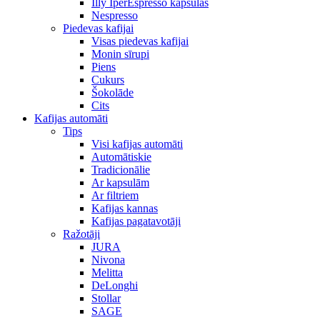
Illy IperEspresso kapsulas
Nespresso
Piedevas kafijai
Visas piedevas kafijai
Monin sīrupi
Piens
Cukurs
Šokolāde
Cits
Kafijas automāti
Tips
Visi kafijas automāti
Automātiskie
Tradicionālie
Ar kapsulām
Ar filtriem
Kafijas kannas
Kafijas pagatavotāji
Ražotāji
JURA
Nivona
Melitta
DeLonghi
Stollar
SAGE