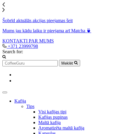
Šobrīd aktuālās akcijas pieejamas šeit
Mums jau kādu laiku ir pieejama arī Matcha 🍵
KONTAKTI
PAR MUMS
+371 23999798
Search for:
Meklēt
Kafija
Tips
Visi kafijas tipi
Kafijas pupiņas
Maltā kafija
Aromatizēta maltā kafija
Kapsulas