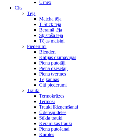
Urnex
Cits
Tēja
Matcha tēja
T-Stick tēja
Beramā tēja
Šķīstošā tēja
Tējas maisiņi
Piederumi
Blenderi
Kafijas dzirnaviņas
Piena putotāji
Piena dzesētāji
Piena tvertnes
Tējkannas
Citi piederumi
Trauki
Termokrūzes
Termosi
Trauki līdzņemšanai
Ūdenspudeles
Stikla trauki
Keramikas trauki
Piena putošanai
Karotes