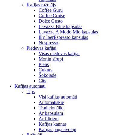
Kafijas ražotājs
Coffee Guru
Coffee Cruise
Dolce Gusto
Lavazza Blue kapsulas
Lavazza A Modo Mio kapsulas
Illy IperEspresso kapsulas
Nespresso
Piedevas kafijai
Visas piedevas kafijai
Monin sīrupi
Piens
Cukurs
Šokolāde
Cits
Kafijas automāti
Tips
Visi kafijas automāti
Automātiskie
Tradicionālie
Ar kapsulām
Ar filtriem
Kafijas kannas
Kafijas pagatavotāji
Ražotāji