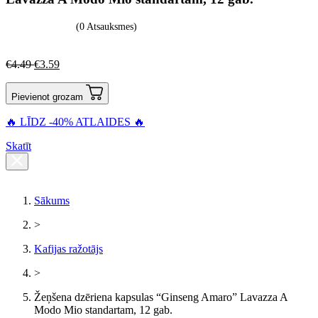
(0 Atsauksmes)
€
4.49
€
3.59
Pievienot grozam
🔥 LĪDZ -40% ATLAIDES 🔥
Skatīt
Sākums
>
Kafijas ražotājs
>
Žeņšena dzēriena kapsulas “Ginseng Amaro” Lavazza A
Modo Mio standartam, 12 gab.