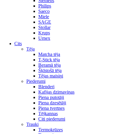
Siemens
Philips
Saeco
Miele
SAGE
Stollar
Krups
Urnex
Cits
Tēja
Matcha tēja
T-Stick tēja
Beramā tēja
Šķīstošā tēja
Tējas maisiņi
Piederumi
Blenderi
Kafijas dzirnaviņas
Piena putotāji
Piena dzesētāji
Piena tvertnes
Tējkannas
Citi piederumi
Trauki
Termokrūzes