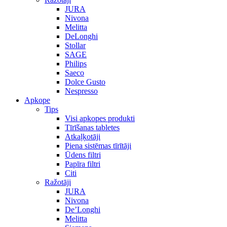
JURA
Nivona
Melitta
DeLonghi
Stollar
SAGE
Philips
Saeco
Dolce Gusto
Nespresso
Apkope
Tips
Visi apkopes produkti
Tīrīšanas tabletes
Atkaļķotāji
Piena sistēmas tīrītāji
Ūdens filtri
Papīra filtri
Citi
Ražotāji
JURA
Nivona
De’Longhi
Melitta