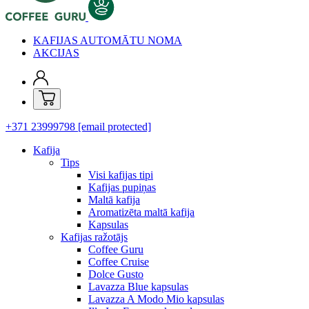
KAFIJAS AUTOMĀTU NOMA
AKCIJAS
+371 23999798
[email protected]
Kafija
Tips
Visi kafijas tipi
Kafijas pupiņas
Maltā kafija
Aromatizēta maltā kafija
Kapsulas
Kafijas ražotājs
Coffee Guru
Coffee Cruise
Dolce Gusto
Lavazza Blue kapsulas
Lavazza A Modo Mio kapsulas