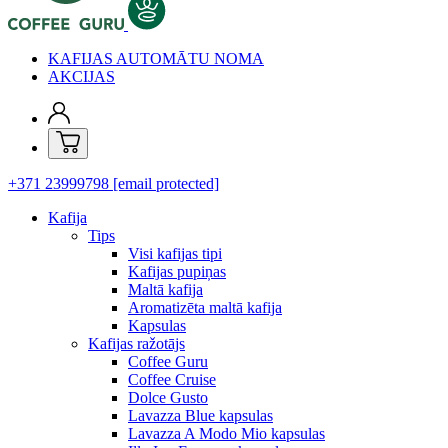
KAFIJAS AUTOMĀTU NOMA
AKCIJAS
+371 23999798
[email protected]
Kafija
Tips
Visi kafijas tipi
Kafijas pupiņas
Maltā kafija
Aromatizēta maltā kafija
Kapsulas
Kafijas ražotājs
Coffee Guru
Coffee Cruise
Dolce Gusto
Lavazza Blue kapsulas
Lavazza A Modo Mio kapsulas