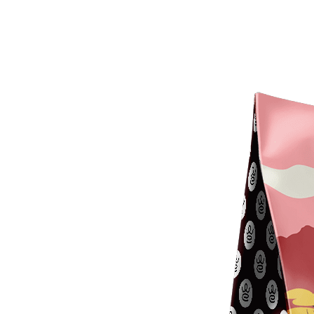
Lieliski!
Nepārspējama garša! Lai gan nelietoju alkoholiskos dzērienus, man ļot
Sun Jul 12 2026 09:23:11 GMT+0000 (Coordinated Universal Time)