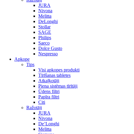
JURA
Nivona
Melitta
DeLonghi
Stollar
SAGE
Philips
Saeco
Dolce Gusto
Nespresso
Apkope
Tips
Visi apkopes produkti
Tīrīšanas tabletes
Atkaļķotāji
Piena sistēmas tīrītāji
Ūdens filtri
Papīra filtri
Citi
Ražotāji
JURA
Nivona
De’Longhi
Melitta