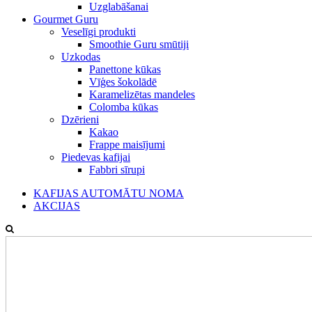
Uzglabāšanai
Gourmet Guru
Veselīgi produkti
Smoothie Guru smūtiji
Uzkodas
Panettone kūkas
Vīģes šokolādē
Karamelizētas mandeles
Colomba kūkas
Dzērieni
Kakao
Frappe maisījumi
Piedevas kafijai
Fabbri sīrupi
KAFIJAS AUTOMĀTU NOMA
AKCIJAS