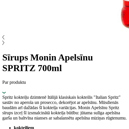
Sīrups Monin Apelsīnu
SPRITZ 700ml
Par produktu
Spritz kokteiļu dzimtenē Itālijā klasiskais kokteilis "Italian Spritz"
sastāv no aperola un prosecco, dekorējot ar apelsīnu. Mūsdienās
baudām arī dažādas šī kokteiļa variācijas. Monin Apelsīnu Spritz
sīrups izceļ šī izsmalcinātā kokteiļa būtību: jūtama sulīga apelsīna
garša un baltvīna nianses ar sabalansētu apelsīna miziņas rūgtenumu.
kokteiļiem