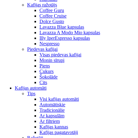
Kafijas ražotājs
Coffee Guru
Coffee Cruise
Dolce Gusto
Lavazza Blue kapsulas
Lavazza A Modo Mio kapsulas
Illy IperEspresso kapsulas
Nespresso
Piedevas kafijai
Visas piedevas kafijai
Monin sīrupi
Piens
Cukurs
Šokolāde
Cits
Kafijas automāti
Tips
Visi kafijas automāti
Automātiskie
Tradicionālie
Ar kapsulām
Ar filtriem
Kafijas kannas
Kafijas pagatavotāji
Ražotāji