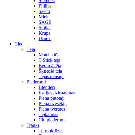
Siemens
Philips
Saeco
Miele
SAGE
Stollar
Krups
Urnex
Cits
Tēja
Matcha tēja
T-Stick tēja
Beramā tēja
Šķīstošā tēja
Tējas maisiņi
Piederumi
Blenderi
Kafijas dzirnaviņas
Piena putotāji
Piena dzesētāji
Piena tvertnes
Tējkannas
Citi piederumi
Trauki
Termokrūzes