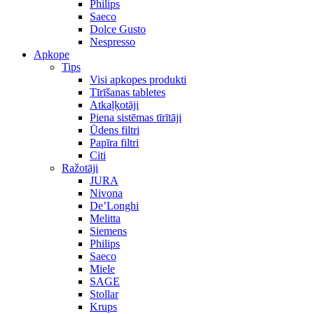
Philips
Saeco
Dolce Gusto
Nespresso
Apkope
Tips
Visi apkopes produkti
Tīrīšanas tabletes
Atkaļķotāji
Piena sistēmas tīrītāji
Ūdens filtri
Papīra filtri
Citi
Ražotāji
JURA
Nivona
De’Longhi
Melitta
Siemens
Philips
Saeco
Miele
SAGE
Stollar
Krups