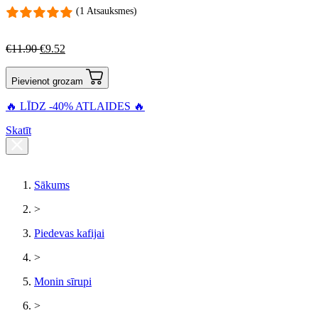
(1 Atsauksmes)
€
11.90
€
9.52
Pievienot grozam
🔥 LĪDZ -40% ATLAIDES 🔥
Skatīt
Sākums
>
Piedevas kafijai
>
Monin sīrupi
>