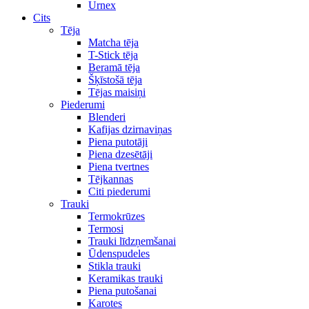
Urnex
Cits
Tēja
Matcha tēja
T-Stick tēja
Beramā tēja
Šķīstošā tēja
Tējas maisiņi
Piederumi
Blenderi
Kafijas dzirnaviņas
Piena putotāji
Piena dzesētāji
Piena tvertnes
Tējkannas
Citi piederumi
Trauki
Termokrūzes
Termosi
Trauki līdzņemšanai
Ūdenspudeles
Stikla trauki
Keramikas trauki
Piena putošanai
Karotes