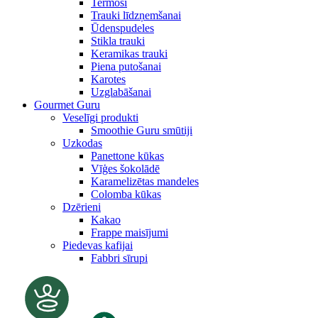
Termosi
Trauki līdzņemšanai
Ūdenspudeles
Stikla trauki
Keramikas trauki
Piena putošanai
Karotes
Uzglabāšanai
Gourmet Guru
Veselīgi produkti
Smoothie Guru smūtiji
Uzkodas
Panettone kūkas
Vīģes šokolādē
Karamelizētas mandeles
Colomba kūkas
Dzērieni
Kakao
Frappe maisījumi
Piedevas kafijai
Fabbri sīrupi