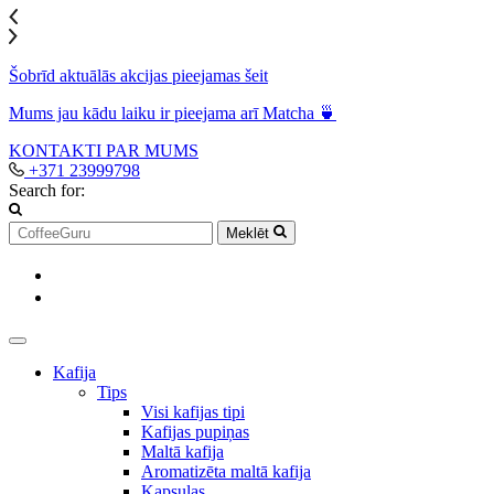
Šobrīd aktuālās akcijas pieejamas šeit
Mums jau kādu laiku ir pieejama arī Matcha 🍵
KONTAKTI
PAR MUMS
+371 23999798
Search for:
Meklēt
Kafija
Tips
Visi kafijas tipi
Kafijas pupiņas
Maltā kafija
Aromatizēta maltā kafija
Kapsulas