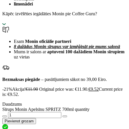
limonādei
Kāpēc izvēlēties iegādāties Monin pie Coffee Guru?
Esam
Monin oficiālie partneri
8 dažādus Monin sīrupus var izmēģināt pie mums salonā
Mums ir salons ar
aptuveni 100 dažādiem Monin sīrupiem
uz vietas
Bezmaksas piegāde
– pasūtījumiem sākot no 39,00 Eiro.
-21%
Akcija!
€
11.90
Original price was: €11.90.
€
9.52
Current price
is: €9.52.
Daudzums
Sīrups Monin Apelsīnu SPRITZ 700ml quantity
Pievienot grozam