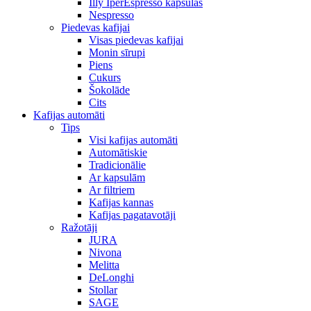
Illy IperEspresso kapsulas
Nespresso
Piedevas kafijai
Visas piedevas kafijai
Monin sīrupi
Piens
Cukurs
Šokolāde
Cits
Kafijas automāti
Tips
Visi kafijas automāti
Automātiskie
Tradicionālie
Ar kapsulām
Ar filtriem
Kafijas kannas
Kafijas pagatavotāji
Ražotāji
JURA
Nivona
Melitta
DeLonghi
Stollar
SAGE