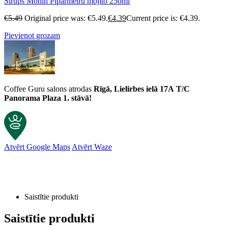
Sīrups Monin Piparmētru mojito 250ml
€
5.49
Original price was: €5.49.
€
4.39
Current price is: €4.39.
Pievienot grozam
Coffee Guru salons atrodas
Rīgā, Lielirbes ielā 17A
T/C
Panorama Plaza 1. stāvā!
Atvērt Google Maps
Atvērt Waze
Klientu atsauksmes
Saistītie produkti
Sīrups Monin Apelsīnu SPRITZ 700ml
Aleksandra
Saistītie produkti
Rating: 5/5