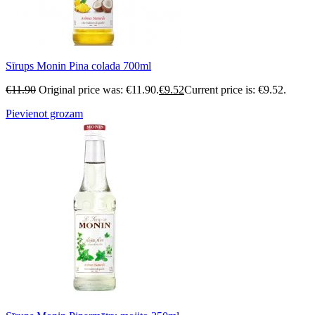
Sīrups Monin Pina colada 700ml
€
11.90
Original price was: €11.90.
€
9.52
Current price is: €9.52.
Pievienot grozam