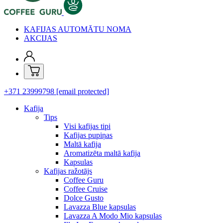
KAFIJAS AUTOMĀTU NOMA
AKCIJAS
+371 23999798
[email protected]
Kafija
Tips
Visi kafijas tipi
Kafijas pupiņas
Maltā kafija
Aromatizēta maltā kafija
Kapsulas
Kafijas ražotājs
Coffee Guru
Coffee Cruise
Dolce Gusto
Lavazza Blue kapsulas
Lavazza A Modo Mio kapsulas