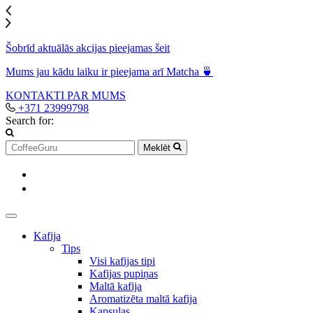
Šobrīd aktuālās akcijas pieejamas šeit
Mums jau kādu laiku ir pieejama arī Matcha 🍵
KONTAKTI
PAR MUMS
+371 23999798
Search for:
Meklēt
Kafija
Tips
Visi kafijas tipi
Kafijas pupiņas
Maltā kafija
Aromatizēta maltā kafija
Kapsulas