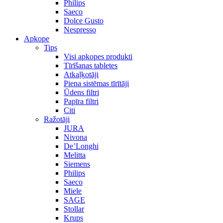
Philips
Saeco
Dolce Gusto
Nespresso
Apkope
Tips
Visi apkopes produkti
Tīrīšanas tabletes
Atkaļķotāji
Piena sistēmas tīrītāji
Ūdens filtri
Papīra filtri
Citi
Ražotāji
JURA
Nivona
De’Longhi
Melitta
Siemens
Philips
Saeco
Miele
SAGE
Stollar
Krups