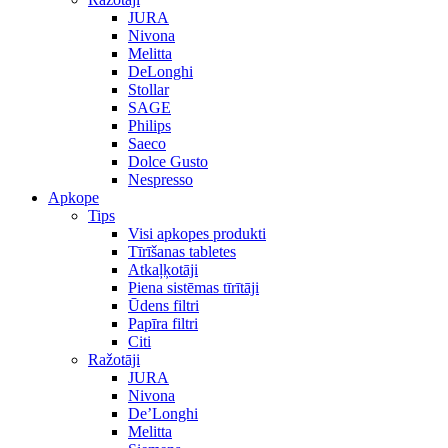
JURA
Nivona
Melitta
DeLonghi
Stollar
SAGE
Philips
Saeco
Dolce Gusto
Nespresso
Apkope
Tips
Visi apkopes produkti
Tīrīšanas tabletes
Atkaļķotāji
Piena sistēmas tīrītāji
Ūdens filtri
Papīra filtri
Citi
Ražotāji
JURA
Nivona
De’Longhi
Melitta