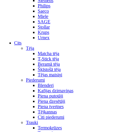
Siemens
Philips
Saeco
Miele
SAGE
Stollar
Krups
Urnex
Cits
Tēja
Matcha tēja
T-Stick tēja
Beramā tēja
Šķīstošā tēja
Tējas maisiņi
Piederumi
Blenderi
Kafijas dzirnaviņas
Piena putotāji
Piena dzesētāji
Piena tvertnes
Tējkannas
Citi piederumi
Trauki
Termokrūzes