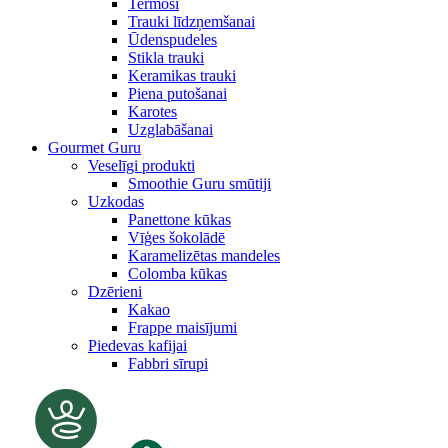
Termosi
Trauki līdzņemšanai
Ūdenspudeles
Stikla trauki
Keramikas trauki
Piena putošanai
Karotes
Uzglabāšanai
Gourmet Guru
Veselīgi produkti
Smoothie Guru smūtiji
Uzkodas
Panettone kūkas
Vīģes šokolādē
Karamelizētas mandeles
Colomba kūkas
Dzērieni
Kakao
Frappe maisījumi
Piedevas kafijai
Fabbri sīrupi