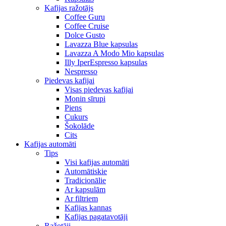
Kafijas ražotājs
Coffee Guru
Coffee Cruise
Dolce Gusto
Lavazza Blue kapsulas
Lavazza A Modo Mio kapsulas
Illy IperEspresso kapsulas
Nespresso
Piedevas kafijai
Visas piedevas kafijai
Monin sīrupi
Piens
Cukurs
Šokolāde
Cits
Kafijas automāti
Tips
Visi kafijas automāti
Automātiskie
Tradicionālie
Ar kapsulām
Ar filtriem
Kafijas kannas
Kafijas pagatavotāji
Ražotāji