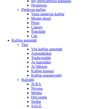
Illy IperEspresso kapsulas
Nespresso
Piedevas kafijai
Visas piedevas kafijai
Monin sīrupi
Piens
Cukurs
Šokolāde
Cits
Kafijas automāti
Tips
Visi kafijas automāti
Automātiskie
Tradicionālie
Ar kapsulām
Ar filtriem
Kafijas kannas
Kafijas pagatavotāji
Ražotāji
JURA
Nivona
Melitta
DeLonghi
Stollar
SAGE