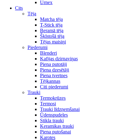
Urnex
Cits
Tēja
Matcha tēja
T-Stick tēja
Beramā tēja
Šķīstošā tēja
Tējas maisiņi
Piederumi
Blenderi
Kafijas dzirnaviņas
Piena putotāji
Piena dzesētāji
Piena tvertnes
Tējkannas
Citi piederumi
Trauki
Termokrūzes
Termosi
Trauki līdzņemšanai
Ūdenspudeles
Stikla trauki
Keramikas trauki
Piena putošanai
Karotes