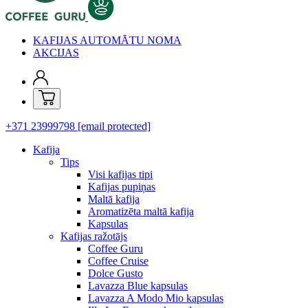
KAFIJAS AUTOMĀTU NOMA
AKCIJAS
+371 23999798
[email protected]
Kafija
Tips
Visi kafijas tipi
Kafijas pupiņas
Maltā kafija
Aromatizēta maltā kafija
Kapsulas
Kafijas ražotājs
Coffee Guru
Coffee Cruise
Dolce Gusto
Lavazza Blue kapsulas
Lavazza A Modo Mio kapsulas