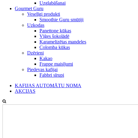
Uzglabāšanai
Gourmet Guru
Veselīgi produkti
Smoothie Guru smūtiji
Uzkodas
Panettone kūkas
Vīģes šokolādē
Karamelizētas mandeles
Colomba kūkas
Dzērieni
Kakao
Frappe maisījumi
Piedevas kafijai
Fabbri sīrupi
KAFIJAS AUTOMĀTU NOMA
AKCIJAS