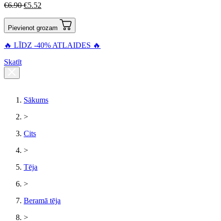
€
6.90
€
5.52
Pievienot grozam
🔥 LĪDZ -40% ATLAIDES 🔥
Skatīt
Sākums
>
Cits
>
Tēja
>
Beramā tēja
>