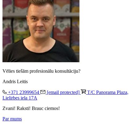
Vēlies tiešām profesionālu konsultāciju?
Andris Leitis
+371 23999654
[email protected]
T/C Panorama Plaza,
Lielirbes iela 17A
Zvani! Raksti! Brauc ciemos!
Par mums