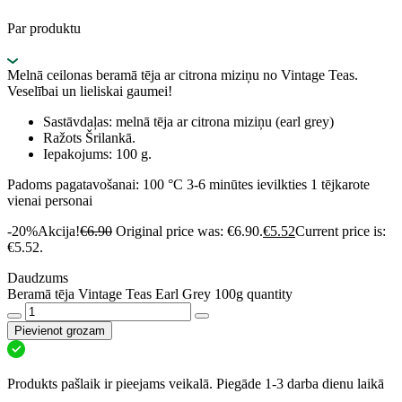
Par produktu
Melnā ceilonas beramā tēja ar citrona miziņu no Vintage Teas.
Veselībai un lieliskai gaumei!
Sastāvdaļas: melnā tēja ar citrona miziņu (earl grey)
Ražots Šrilankā.
Iepakojums: 100 g.
Padoms pagatavošanai: 100 °C 3-6 minūtes ievilkties 1 tējkarote
vienai personai
-20%
Akcija!
€
6.90
Original price was: €6.90.
€
5.52
Current price is:
€5.52.
Daudzums
Beramā tēja Vintage Teas Earl Grey 100g quantity
Pievienot grozam
Produkts pašlaik ir pieejams veikalā. Piegāde 1-3 darba dienu laikā