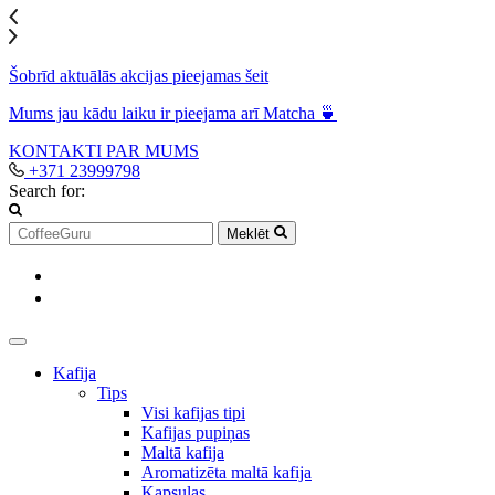
Šobrīd aktuālās akcijas pieejamas šeit
Mums jau kādu laiku ir pieejama arī Matcha 🍵
KONTAKTI
PAR MUMS
+371 23999798
Search for:
Meklēt
Kafija
Tips
Visi kafijas tipi
Kafijas pupiņas
Maltā kafija
Aromatizēta maltā kafija
Kapsulas