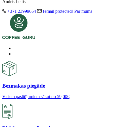
Andris Leitis
+371 23999654
[email protected]
Par mums
Bezmakas piegāde
Visiem pasūtījumiem sākot no 59,00€