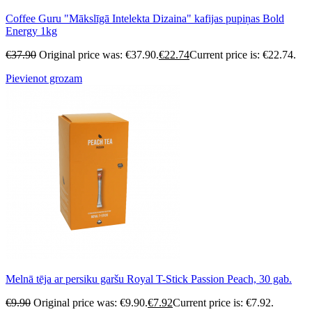
Coffee Guru "Mākslīgā Intelekta Dizaina" kafijas pupiņas Bold
Energy 1kg
€
37.90
Original price was: €37.90.
€
22.74
Current price is: €22.74.
Pievienot grozam
Melnā tēja ar persiku garšu Royal T-Stick Passion Peach, 30 gab.
€
9.90
Original price was: €9.90.
€
7.92
Current price is: €7.92.