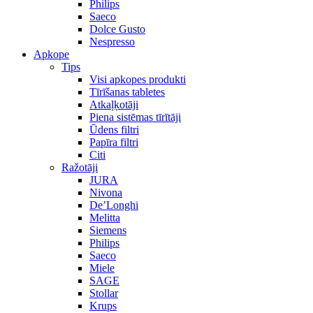
Philips
Saeco
Dolce Gusto
Nespresso
Apkope
Tips
Visi apkopes produkti
Tīrīšanas tabletes
Atkaļķotāji
Piena sistēmas tīrītāji
Ūdens filtri
Papīra filtri
Citi
Ražotāji
JURA
Nivona
De’Longhi
Melitta
Siemens
Philips
Saeco
Miele
SAGE
Stollar
Krups