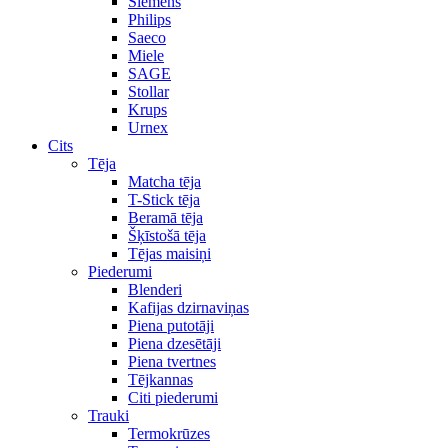
Siemens
Philips
Saeco
Miele
SAGE
Stollar
Krups
Urnex
Cits
Tēja
Matcha tēja
T-Stick tēja
Beramā tēja
Šķīstošā tēja
Tējas maisiņi
Piederumi
Blenderi
Kafijas dzirnaviņas
Piena putotāji
Piena dzesētāji
Piena tvertnes
Tējkannas
Citi piederumi
Trauki
Termokrūzes