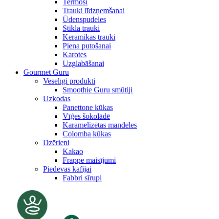
Termosi
Trauki līdzņemšanai
Ūdenspudeles
Stikla trauki
Keramikas trauki
Piena putošanai
Karotes
Uzglabāšanai
Gourmet Guru
Veselīgi produkti
Smoothie Guru smūtiji
Uzkodas
Panettone kūkas
Vīģes šokolādē
Karamelizētas mandeles
Colomba kūkas
Dzērieni
Kakao
Frappe maisījumi
Piedevas kafijai
Fabbri sīrupi