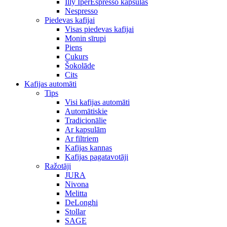
Illy IperEspresso kapsulas
Nespresso
Piedevas kafijai
Visas piedevas kafijai
Monin sīrupi
Piens
Cukurs
Šokolāde
Cits
Kafijas automāti
Tips
Visi kafijas automāti
Automātiskie
Tradicionālie
Ar kapsulām
Ar filtriem
Kafijas kannas
Kafijas pagatavotāji
Ražotāji
JURA
Nivona
Melitta
DeLonghi
Stollar
SAGE