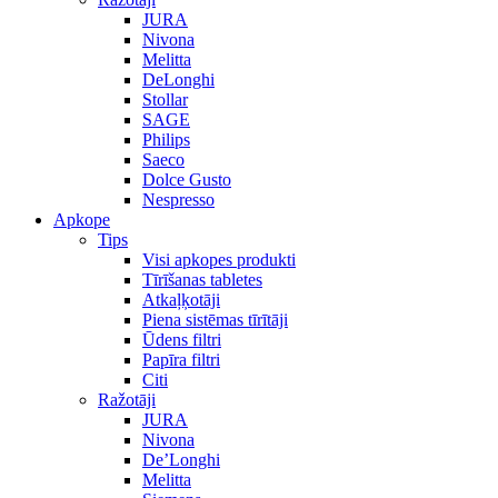
JURA
Nivona
Melitta
DeLonghi
Stollar
SAGE
Philips
Saeco
Dolce Gusto
Nespresso
Apkope
Tips
Visi apkopes produkti
Tīrīšanas tabletes
Atkaļķotāji
Piena sistēmas tīrītāji
Ūdens filtri
Papīra filtri
Citi
Ražotāji
JURA
Nivona
De’Longhi
Melitta