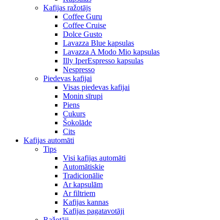
Kafijas ražotājs
Coffee Guru
Coffee Cruise
Dolce Gusto
Lavazza Blue kapsulas
Lavazza A Modo Mio kapsulas
Illy IperEspresso kapsulas
Nespresso
Piedevas kafijai
Visas piedevas kafijai
Monin sīrupi
Piens
Cukurs
Šokolāde
Cits
Kafijas automāti
Tips
Visi kafijas automāti
Automātiskie
Tradicionālie
Ar kapsulām
Ar filtriem
Kafijas kannas
Kafijas pagatavotāji
Ražotāji