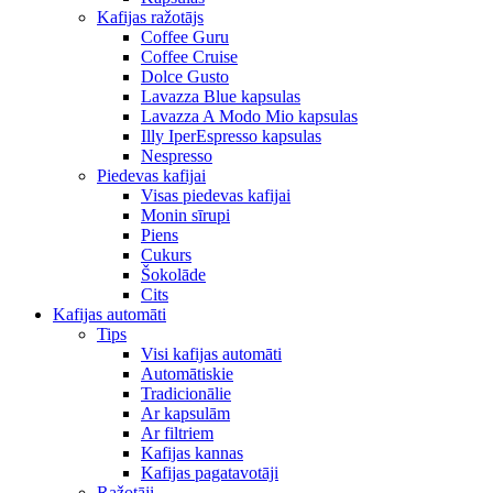
Kafijas ražotājs
Coffee Guru
Coffee Cruise
Dolce Gusto
Lavazza Blue kapsulas
Lavazza A Modo Mio kapsulas
Illy IperEspresso kapsulas
Nespresso
Piedevas kafijai
Visas piedevas kafijai
Monin sīrupi
Piens
Cukurs
Šokolāde
Cits
Kafijas automāti
Tips
Visi kafijas automāti
Automātiskie
Tradicionālie
Ar kapsulām
Ar filtriem
Kafijas kannas
Kafijas pagatavotāji
Ražotāji