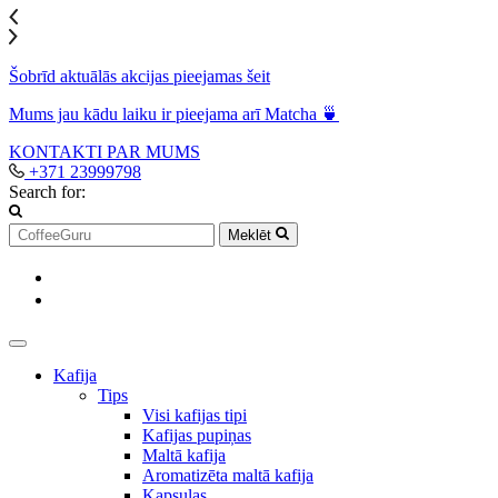
Šobrīd aktuālās akcijas pieejamas šeit
Mums jau kādu laiku ir pieejama arī Matcha 🍵
KONTAKTI
PAR MUMS
+371 23999798
Search for:
Meklēt
Kafija
Tips
Visi kafijas tipi
Kafijas pupiņas
Maltā kafija
Aromatizēta maltā kafija
Kapsulas