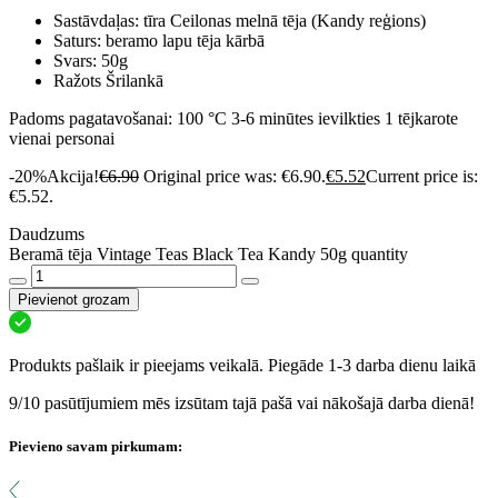
Sastāvdaļas: tīra Ceilonas melnā tēja (Kandy reģions)
Saturs: beramo lapu tēja kārbā
Svars: 50g
Ražots Šrilankā
Padoms pagatavošanai: 100 °C 3-6 minūtes ievilkties 1 tējkarote
vienai personai
-20%
Akcija!
€
6.90
Original price was: €6.90.
€
5.52
Current price is:
€5.52.
Daudzums
Beramā tēja Vintage Teas Black Tea Kandy 50g quantity
Pievienot grozam
Produkts pašlaik ir pieejams veikalā. Piegāde 1-3 darba dienu laikā
9/10 pasūtījumiem mēs izsūtam tajā pašā vai nākošajā darba dienā!
Pievieno savam pirkumam: