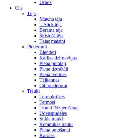
Urnex
Cits
Tēja
Matcha tēja
T-Stick tēja
Beramā tēja
Šķīstošā tēja
Tējas maisiņi
Piederumi
Blenderi
Kafijas dzirnaviņas
Piena putotāji
Piena dzesētāji
Piena tvertnes
Tējkannas
Citi piederumi
Trauki
Termokrūzes
Termosi
Trauki līdzņemšanai
Ūdenspudeles
Stikla trauki
Keramikas trauki
Piena putošanai
Karotes