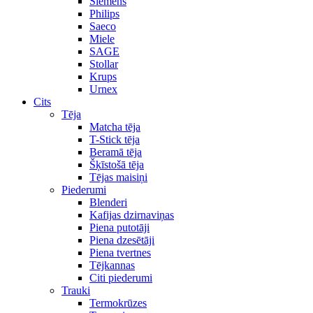
Siemens
Philips
Saeco
Miele
SAGE
Stollar
Krups
Urnex
Cits
Tēja
Matcha tēja
T-Stick tēja
Beramā tēja
Šķīstošā tēja
Tējas maisiņi
Piederumi
Blenderi
Kafijas dzirnaviņas
Piena putotāji
Piena dzesētāji
Piena tvertnes
Tējkannas
Citi piederumi
Trauki
Termokrūzes