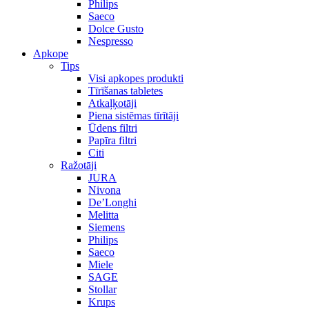
Philips
Saeco
Dolce Gusto
Nespresso
Apkope
Tips
Visi apkopes produkti
Tīrīšanas tabletes
Atkaļķotāji
Piena sistēmas tīrītāji
Ūdens filtri
Papīra filtri
Citi
Ražotāji
JURA
Nivona
De’Longhi
Melitta
Siemens
Philips
Saeco
Miele
SAGE
Stollar
Krups