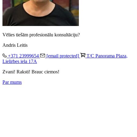
Vēlies tiešām profesionālu konsultāciju?
Andris Leitis
+371 23999654
[email protected]
T/C Panorama Plaza,
Lielirbes iela 17A
Zvani! Raksti! Brauc ciemos!
Par mums