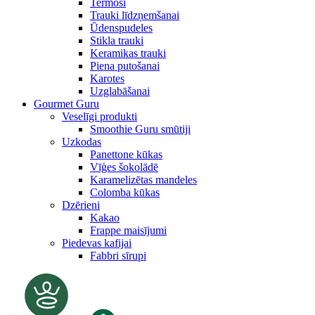
Termosi
Trauki līdzņemšanai
Ūdenspudeles
Stikla trauki
Keramikas trauki
Piena putošanai
Karotes
Uzglabāšanai
Gourmet Guru
Veselīgi produkti
Smoothie Guru smūtiji
Uzkodas
Panettone kūkas
Vīģes šokolādē
Karamelizētas mandeles
Colomba kūkas
Dzērieni
Kakao
Frappe maisījumi
Piedevas kafijai
Fabbri sīrupi