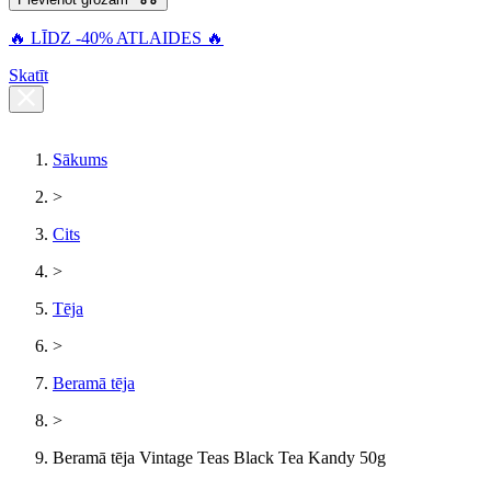
🔥 LĪDZ -40% ATLAIDES 🔥
Skatīt
Sākums
>
Cits
>
Tēja
>
Beramā tēja
>
Beramā tēja Vintage Teas Black Tea Kandy 50g