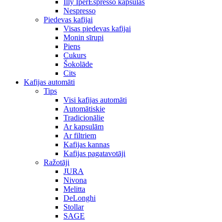
Illy IperEspresso kapsulas
Nespresso
Piedevas kafijai
Visas piedevas kafijai
Monin sīrupi
Piens
Cukurs
Šokolāde
Cits
Kafijas automāti
Tips
Visi kafijas automāti
Automātiskie
Tradicionālie
Ar kapsulām
Ar filtriem
Kafijas kannas
Kafijas pagatavotāji
Ražotāji
JURA
Nivona
Melitta
DeLonghi
Stollar
SAGE