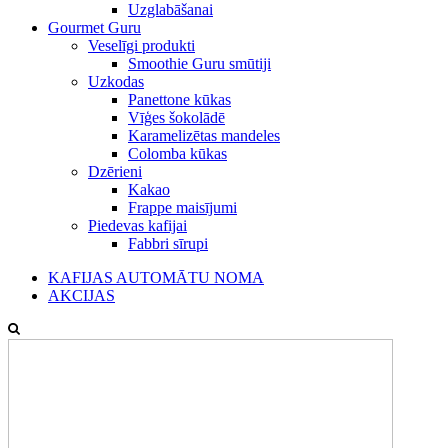
Uzglabāšanai
Gourmet Guru
Veselīgi produkti
Smoothie Guru smūtiji
Uzkodas
Panettone kūkas
Vīģes šokolādē
Karamelizētas mandeles
Colomba kūkas
Dzērieni
Kakao
Frappe maisījumi
Piedevas kafijai
Fabbri sīrupi
KAFIJAS AUTOMĀTU NOMA
AKCIJAS