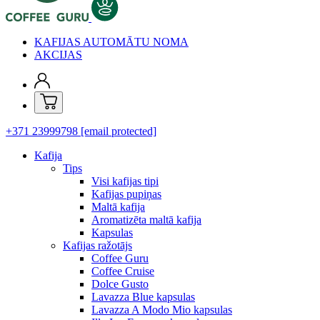
KAFIJAS AUTOMĀTU NOMA
AKCIJAS
+371 23999798
[email protected]
Kafija
Tips
Visi kafijas tipi
Kafijas pupiņas
Maltā kafija
Aromatizēta maltā kafija
Kapsulas
Kafijas ražotājs
Coffee Guru
Coffee Cruise
Dolce Gusto
Lavazza Blue kapsulas
Lavazza A Modo Mio kapsulas