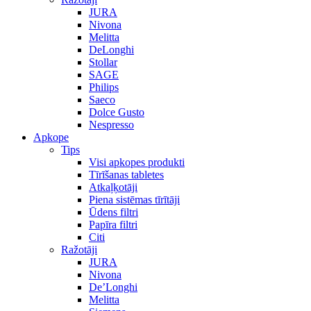
JURA
Nivona
Melitta
DeLonghi
Stollar
SAGE
Philips
Saeco
Dolce Gusto
Nespresso
Apkope
Tips
Visi apkopes produkti
Tīrīšanas tabletes
Atkaļķotāji
Piena sistēmas tīrītāji
Ūdens filtri
Papīra filtri
Citi
Ražotāji
JURA
Nivona
De’Longhi
Melitta