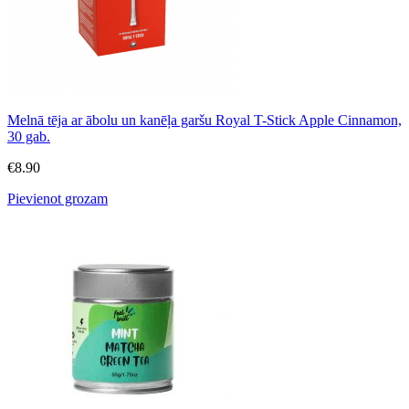
Melnā tēja ar ābolu un kanēļa garšu Royal T-Stick Apple Cinnamon,
30 gab.
€
8.90
Pievienot grozam