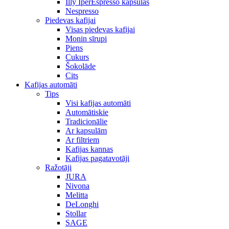
Illy IperEspresso kapsulas
Nespresso
Piedevas kafijai
Visas piedevas kafijai
Monin sīrupi
Piens
Cukurs
Šokolāde
Cits
Kafijas automāti
Tips
Visi kafijas automāti
Automātiskie
Tradicionālie
Ar kapsulām
Ar filtriem
Kafijas kannas
Kafijas pagatavotāji
Ražotāji
JURA
Nivona
Melitta
DeLonghi
Stollar
SAGE