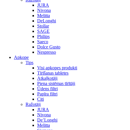
JURA
Nivona
Melitta
DeLonghi
Stollar
SAGE
Philips
Saeco
Dolce Gusto
Nespresso
Apkope
Tips
Visi apkopes produkti
Tīrīšanas tabletes
Atkaļķotāji
Piena sistēmas tīrītāji
Ūdens filtri
Papīra filtri
Citi
Ražotāji
JURA
Nivona
De’Longhi
Melitta