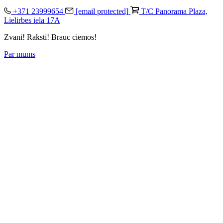
+371 23999654
[email protected]
T/C Panorama Plaza,
Lielirbes iela 17A
Zvani! Raksti! Brauc ciemos!
Par mums