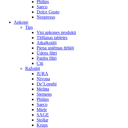
Philips
Saeco
Dolce Gusto
Nespresso
Apkope
Tips
Visi apkopes produkti
Tīrīšanas tabletes
Atkaļķotāji
Piena sistēmas tīrītāji
Ūdens filtri
Papīra filtri
Citi
Ražotāji
JURA
Nivona
De’Longhi
Melitta
Siemens
Philips
Saeco
Miele
SAGE
Stollar
Krups