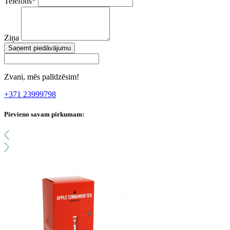
Telefons
*
Ziņa
Saņemt piedāvājumu
Zvani, mēs palīdzēsim!
+371 23999798
Pievieno savam pirkumam: