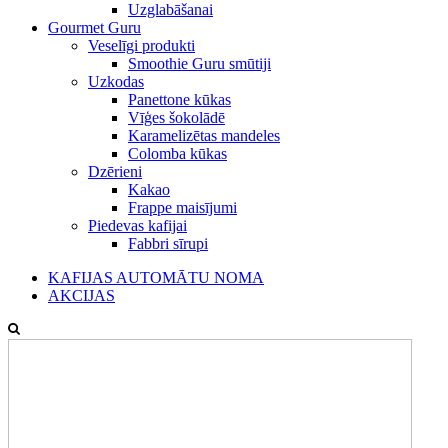
Uzglabāšanai
Gourmet Guru
Veselīgi produkti
Smoothie Guru smūtiji
Uzkodas
Panettone kūkas
Vīģes šokolādē
Karamelizētas mandeles
Colomba kūkas
Dzērieni
Kakao
Frappe maisījumi
Piedevas kafijai
Fabbri sīrupi
KAFIJAS AUTOMĀTU NOMA
AKCIJAS