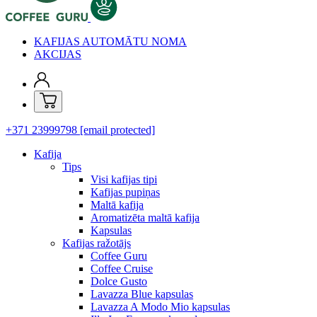
KAFIJAS AUTOMĀTU NOMA
AKCIJAS
+371 23999798
[email protected]
Kafija
Tips
Visi kafijas tipi
Kafijas pupiņas
Maltā kafija
Aromatizēta maltā kafija
Kapsulas
Kafijas ražotājs
Coffee Guru
Coffee Cruise
Dolce Gusto
Lavazza Blue kapsulas
Lavazza A Modo Mio kapsulas