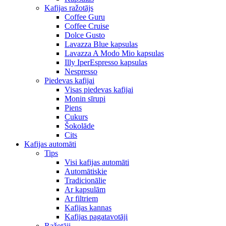
Kafijas ražotājs
Coffee Guru
Coffee Cruise
Dolce Gusto
Lavazza Blue kapsulas
Lavazza A Modo Mio kapsulas
Illy IperEspresso kapsulas
Nespresso
Piedevas kafijai
Visas piedevas kafijai
Monin sīrupi
Piens
Cukurs
Šokolāde
Cits
Kafijas automāti
Tips
Visi kafijas automāti
Automātiskie
Tradicionālie
Ar kapsulām
Ar filtriem
Kafijas kannas
Kafijas pagatavotāji
Ražotāji