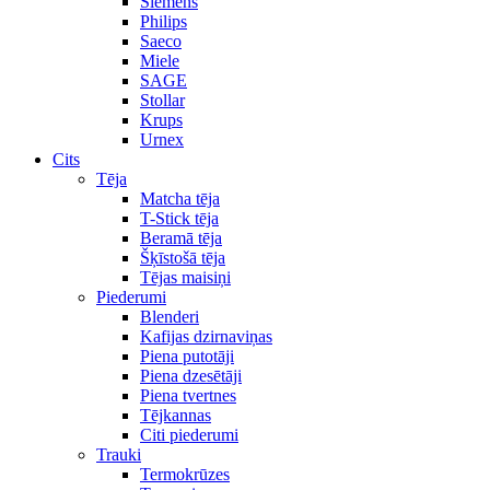
Siemens
Philips
Saeco
Miele
SAGE
Stollar
Krups
Urnex
Cits
Tēja
Matcha tēja
T-Stick tēja
Beramā tēja
Šķīstošā tēja
Tējas maisiņi
Piederumi
Blenderi
Kafijas dzirnaviņas
Piena putotāji
Piena dzesētāji
Piena tvertnes
Tējkannas
Citi piederumi
Trauki
Termokrūzes