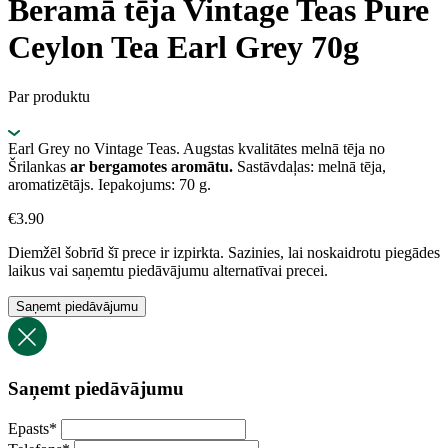
Beramā tēja Vintage Teas Pure
Ceylon Tea Earl Grey 70g
Par produktu
Earl Grey no Vintage Teas. Augstas kvalitātes melnā tēja no
Šrilankas
ar bergamotes aromātu.
Sastāvdaļas: melnā tēja,
aromatizētājs. Iepakojums: 70 g.
€
3.90
Diemžēl šobrīd šī prece ir izpirkta. Sazinies, lai noskaidrotu piegādes
laikus vai saņemtu piedāvājumu alternatīvai precei.
Saņemt piedāvājumu
Saņemt piedāvājumu
Epasts
*