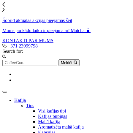
Šobrīd aktuālās akcijas pieejamas šeit
Mums jau kādu laiku ir pieejama arī Matcha 🍵
KONTAKTI
PAR MUMS
+371 23999798
Search for:
Meklēt
Kafija
Tips
Visi kafijas tipi
Kafijas pupiņas
Maltā kafija
Aromatizēta maltā kafija
Kapsulas