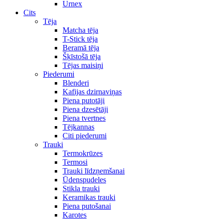
Urnex
Cits
Tēja
Matcha tēja
T-Stick tēja
Beramā tēja
Šķīstošā tēja
Tējas maisiņi
Piederumi
Blenderi
Kafijas dzirnaviņas
Piena putotāji
Piena dzesētāji
Piena tvertnes
Tējkannas
Citi piederumi
Trauki
Termokrūzes
Termosi
Trauki līdzņemšanai
Ūdenspudeles
Stikla trauki
Keramikas trauki
Piena putošanai
Karotes