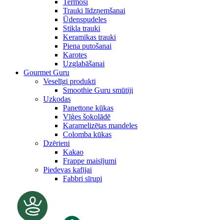
Termosi
Trauki līdzņemšanai
Ūdenspudeles
Stikla trauki
Keramikas trauki
Piena putošanai
Karotes
Uzglabāšanai
Gourmet Guru
Veselīgi produkti
Smoothie Guru smūtiji
Uzkodas
Panettone kūkas
Vīģes šokolādē
Karamelizētas mandeles
Colomba kūkas
Dzērieni
Kakao
Frappe maisījumi
Piedevas kafijai
Fabbri sīrupi