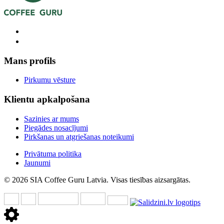
Mans profils
Pirkumu vēsture
Klientu apkalpošana
Sazinies ar mums
Piegādes nosacījumi
Pirkšanas un atgriešanas noteikumi
Privātuma politika
Jaunumi
© 2026 SIA Coffee Guru Latvia. Visas tiesības aizsargātas.