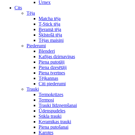
Urnex
Cits
Tēja
Matcha tēja
T-Stick tēja
Beramā tēja
Šķīstošā tēja
Tējas maisiņi
Piederumi
Blenderi
Kafijas dzirnaviņas
Piena putotāji
Piena dzesētāji
Piena tvertnes
Tējkannas
Citi piederumi
Trauki
Termokrūzes
Termosi
Trauki līdzņemšanai
Ūdenspudeles
Stikla trauki
Keramikas trauki
Piena putošanai
Karotes