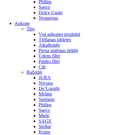
Philips
Saeco
Dolce Gusto
Nespresso
Apkope
Tips
Visi apkopes produkti
Tīrīšanas tabletes
Atkaļķotāji
Piena sistēmas tīrītāji
Ūdens filtri
Papīra filtri
Citi
Ražotāji
JURA
Nivona
De’Longhi
Melitta
Siemens
Philips
Saeco
Miele
SAGE
Stollar
Krups