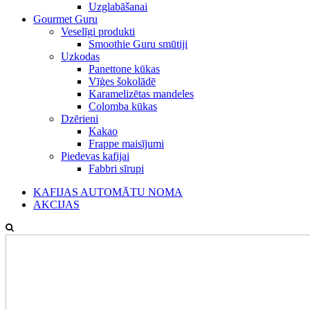
Uzglabāšanai
Gourmet Guru
Veselīgi produkti
Smoothie Guru smūtiji
Uzkodas
Panettone kūkas
Vīģes šokolādē
Karamelizētas mandeles
Colomba kūkas
Dzērieni
Kakao
Frappe maisījumi
Piedevas kafijai
Fabbri sīrupi
KAFIJAS AUTOMĀTU NOMA
AKCIJAS