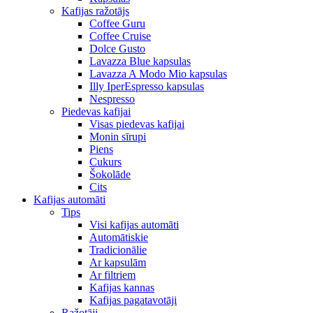
Kafijas ražotājs
Coffee Guru
Coffee Cruise
Dolce Gusto
Lavazza Blue kapsulas
Lavazza A Modo Mio kapsulas
Illy IperEspresso kapsulas
Nespresso
Piedevas kafijai
Visas piedevas kafijai
Monin sīrupi
Piens
Cukurs
Šokolāde
Cits
Kafijas automāti
Tips
Visi kafijas automāti
Automātiskie
Tradicionālie
Ar kapsulām
Ar filtriem
Kafijas kannas
Kafijas pagatavotāji
Ražotāji