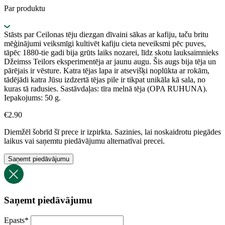
Par produktu
Stāsts par Ceilonas tēju diezgan dīvaini sākas ar kafiju, taču britu
mēģinājumi veiksmīgi kultivēt kafiju cieta neveiksmi pēc puves,
tāpēc 1880-tie gadi bija grūts laiks nozarei, līdz skotu lauksaimnieks
Džeimss Teilors eksperimentēja ar jaunu augu. Šis augs bija tēja un
pārējais ir vēsture. Katra tējas lapa ir atsevišķi noplūkta ar rokām,
tādējādi ​​katra Jūsu izdzertā tējas pile ir tikpat unikāla kā sala, no
kuras tā radusies. Sastāvdaļas: tīra melnā tēja (OPA RUHUNA).
Iepakojums: 50 g.
€
2.90
Diemžēl šobrīd šī prece ir izpirkta. Sazinies, lai noskaidrotu piegādes
laikus vai saņemtu piedāvājumu alternatīvai precei.
Saņemt piedāvājumu
Saņemt piedāvājumu
Epasts
*