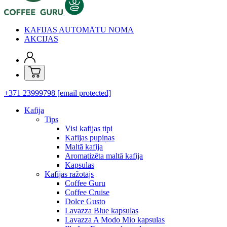
KAFIJAS AUTOMĀTU NOMA
AKCIJAS
+371 23999798
[email protected]
Kafija
Tips
Visi kafijas tipi
Kafijas pupiņas
Maltā kafija
Aromatizēta maltā kafija
Kapsulas
Kafijas ražotājs
Coffee Guru
Coffee Cruise
Dolce Gusto
Lavazza Blue kapsulas
Lavazza A Modo Mio kapsulas