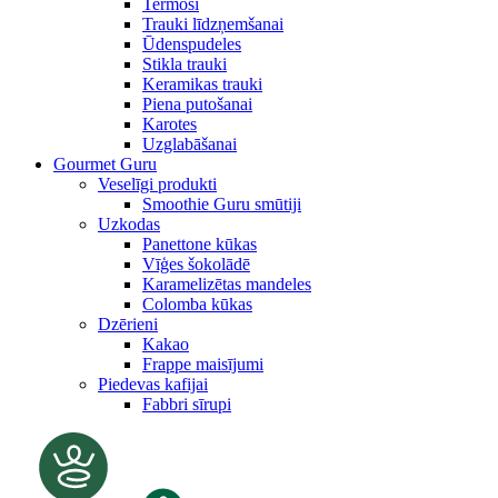
Termosi
Trauki līdzņemšanai
Ūdenspudeles
Stikla trauki
Keramikas trauki
Piena putošanai
Karotes
Uzglabāšanai
Gourmet Guru
Veselīgi produkti
Smoothie Guru smūtiji
Uzkodas
Panettone kūkas
Vīģes šokolādē
Karamelizētas mandeles
Colomba kūkas
Dzērieni
Kakao
Frappe maisījumi
Piedevas kafijai
Fabbri sīrupi