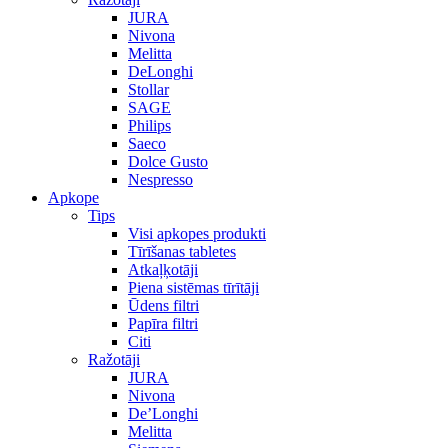
JURA
Nivona
Melitta
DeLonghi
Stollar
SAGE
Philips
Saeco
Dolce Gusto
Nespresso
Apkope
Tips
Visi apkopes produkti
Tīrīšanas tabletes
Atkaļķotāji
Piena sistēmas tīrītāji
Ūdens filtri
Papīra filtri
Citi
Ražotāji
JURA
Nivona
De’Longhi
Melitta