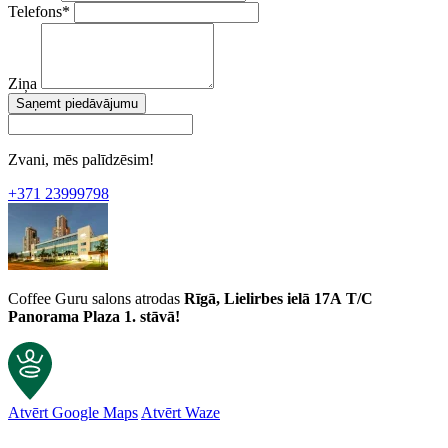
Telefons
*
Ziņa
Saņemt piedāvājumu
Zvani, mēs palīdzēsim!
+371 23999798
Coffee Guru salons atrodas
Rīgā, Lielirbes ielā 17A
T/C
Panorama Plaza 1. stāvā!
Atvērt Google Maps
Atvērt Waze