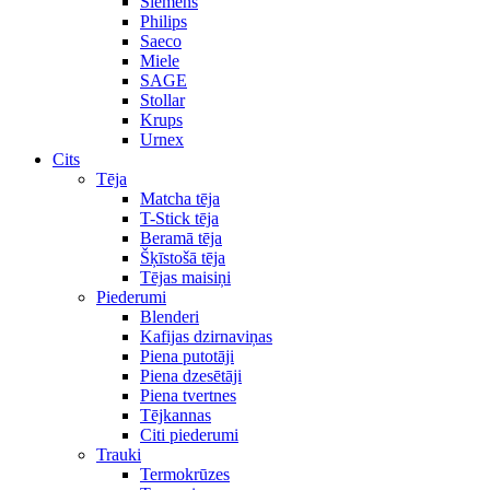
Siemens
Philips
Saeco
Miele
SAGE
Stollar
Krups
Urnex
Cits
Tēja
Matcha tēja
T-Stick tēja
Beramā tēja
Šķīstošā tēja
Tējas maisiņi
Piederumi
Blenderi
Kafijas dzirnaviņas
Piena putotāji
Piena dzesētāji
Piena tvertnes
Tējkannas
Citi piederumi
Trauki
Termokrūzes