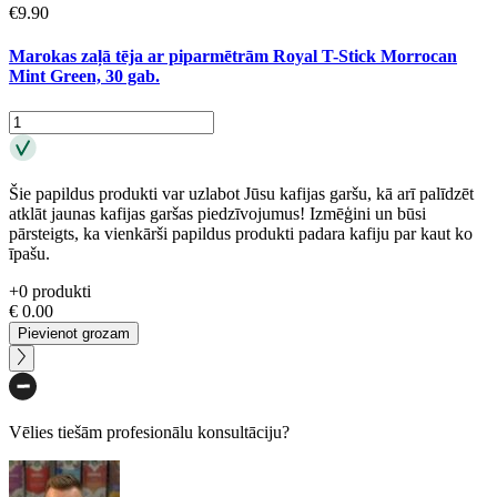
€
9.90
Marokas zaļā tēja ar piparmētrām Royal T-Stick Morrocan
Mint Green, 30 gab.
Šie papildus produkti var uzlabot Jūsu kafijas garšu, kā arī palīdzēt
atklāt jaunas kafijas garšas piedzīvojumus! Izmēģini un būsi
pārsteigts, ka vienkārši papildus produkti padara kafiju par kaut ko
īpašu.
+
0
produkti
€
0.00
Pievienot grozam
Vēlies tiešām profesionālu konsultāciju?