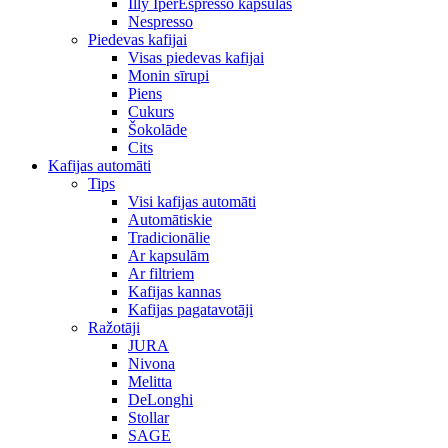
Illy IperEspresso kapsulas
Nespresso
Piedevas kafijai
Visas piedevas kafijai
Monin sīrupi
Piens
Cukurs
Šokolāde
Cits
Kafijas automāti
Tips
Visi kafijas automāti
Automātiskie
Tradicionālie
Ar kapsulām
Ar filtriem
Kafijas kannas
Kafijas pagatavotāji
Ražotāji
JURA
Nivona
Melitta
DeLonghi
Stollar
SAGE