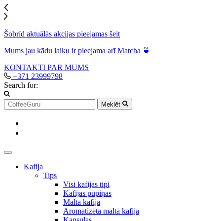
Šobrīd aktuālās akcijas pieejamas šeit
Mums jau kādu laiku ir pieejama arī Matcha 🍵
KONTAKTI
PAR MUMS
+371 23999798
Search for:
Meklēt
Kafija
Tips
Visi kafijas tipi
Kafijas pupiņas
Maltā kafija
Aromatizēta maltā kafija
Kapsulas