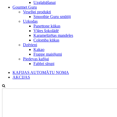
Uzglabāšanai
Gourmet Guru
Veselīgi produkti
Smoothie Guru smūtiji
Uzkodas
Panettone kūkas
Vīģes šokolādē
Karamelizētas mandeles
Colomba kūkas
Dzērieni
Kakao
Frappe maisījumi
Piedevas kafijai
Fabbri sīrupi
KAFIJAS AUTOMĀTU NOMA
AKCIJAS