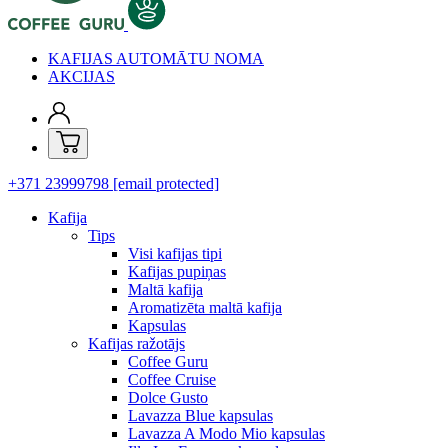
KAFIJAS AUTOMĀTU NOMA
AKCIJAS
+371 23999798
[email protected]
Kafija
Tips
Visi kafijas tipi
Kafijas pupiņas
Maltā kafija
Aromatizēta maltā kafija
Kapsulas
Kafijas ražotājs
Coffee Guru
Coffee Cruise
Dolce Gusto
Lavazza Blue kapsulas
Lavazza A Modo Mio kapsulas