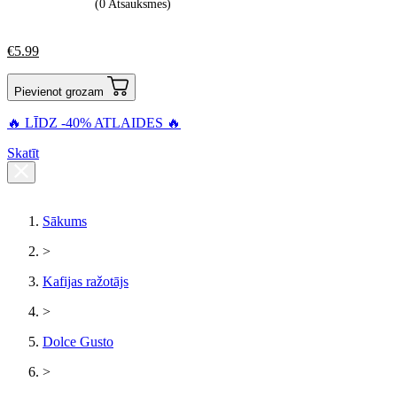
(0 Atsauksmes)
€
5.99
Pievienot grozam
🔥 LĪDZ -40% ATLAIDES 🔥
Skatīt
Sākums
>
Kafijas ražotājs
>
Dolce Gusto
>