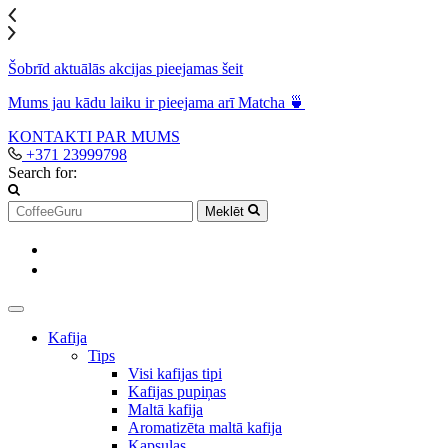
Šobrīd aktuālās akcijas pieejamas šeit
Mums jau kādu laiku ir pieejama arī Matcha 🍵
KONTAKTI
PAR MUMS
+371 23999798
Search for:
Meklēt
Kafija
Tips
Visi kafijas tipi
Kafijas pupiņas
Maltā kafija
Aromatizēta maltā kafija
Kapsulas