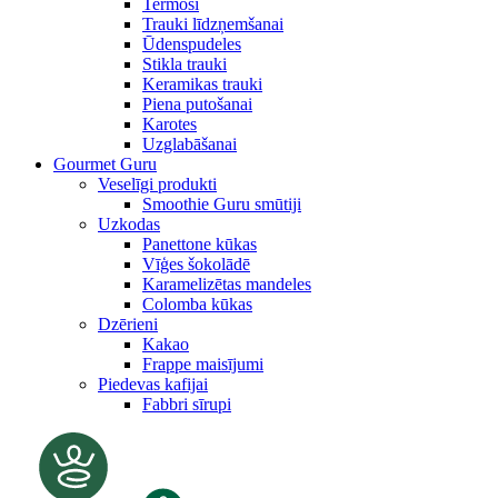
Termosi
Trauki līdzņemšanai
Ūdenspudeles
Stikla trauki
Keramikas trauki
Piena putošanai
Karotes
Uzglabāšanai
Gourmet Guru
Veselīgi produkti
Smoothie Guru smūtiji
Uzkodas
Panettone kūkas
Vīģes šokolādē
Karamelizētas mandeles
Colomba kūkas
Dzērieni
Kakao
Frappe maisījumi
Piedevas kafijai
Fabbri sīrupi