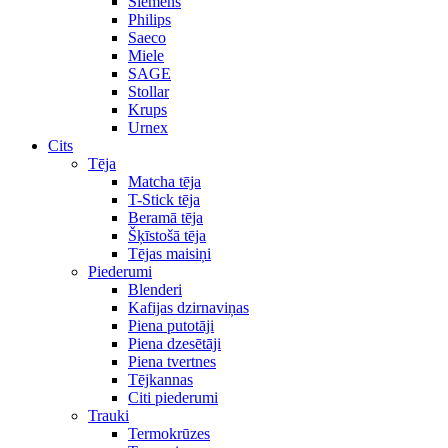
Siemens
Philips
Saeco
Miele
SAGE
Stollar
Krups
Urnex
Cits
Tēja
Matcha tēja
T-Stick tēja
Beramā tēja
Šķīstošā tēja
Tējas maisiņi
Piederumi
Blenderi
Kafijas dzirnaviņas
Piena putotāji
Piena dzesētāji
Piena tvertnes
Tējkannas
Citi piederumi
Trauki
Termokrūzes