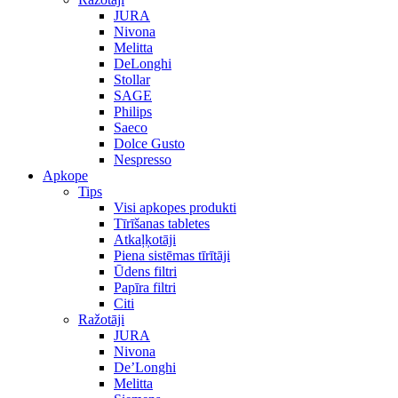
JURA
Nivona
Melitta
DeLonghi
Stollar
SAGE
Philips
Saeco
Dolce Gusto
Nespresso
Apkope
Tips
Visi apkopes produkti
Tīrīšanas tabletes
Atkaļķotāji
Piena sistēmas tīrītāji
Ūdens filtri
Papīra filtri
Citi
Ražotāji
JURA
Nivona
De’Longhi
Melitta