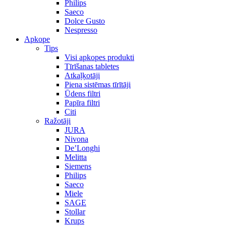
Philips
Saeco
Dolce Gusto
Nespresso
Apkope
Tips
Visi apkopes produkti
Tīrīšanas tabletes
Atkaļķotāji
Piena sistēmas tīrītāji
Ūdens filtri
Papīra filtri
Citi
Ražotāji
JURA
Nivona
De’Longhi
Melitta
Siemens
Philips
Saeco
Miele
SAGE
Stollar
Krups