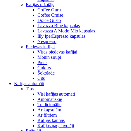
Kafijas ražotājs
Coffee Guru
Coffee Cruise
Dolce Gusto
Lavazza Blue kapsulas
Lavazza A Modo Mio kapsulas
Illy IperEspresso kapsulas
Nespresso
Piedevas kafijai
Visas piedevas kafijai
Monin sīrupi
Piens
Cukurs
Šokolāde
Cits
Kafijas automāti
Tips
Visi kafijas automāti
Automātiskie
Tradicionālie
Ar kapsulām
Ar filtriem
Kafijas kannas
Kafijas pagatavotāji
Ražotāji