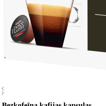
Bezkofeīna kafijas kapsulas