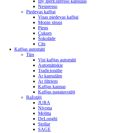
Illy IperEspresso kapsulas
Nespresso
Piedevas kafijai
Visas piedevas kafijai
Monin sīrupi
Piens
Cukurs
Šokolāde
Cits
Kafijas automāti
Tips
Visi kafijas automāti
Automātiskie
Tradicionālie
Ar kapsulām
Ar filtriem
Kafijas kannas
Kafijas pagatavotāji
Ražotāji
JURA
Nivona
Melitta
DeLonghi
Stollar
SAGE