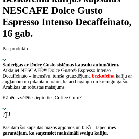
NESCAFE Dolce Gusto
Espresso Intenso Decaffeinato,
16 gab.
Par produktu
Saderīgas ar Dolce Gusto sistēmas kapsulu automātiem.
Atklājiet NESCAFÉ® Dolce Gusto® Espresso Intenso
Decaffeinato – intensīvu, tumša grauzdējuma
bezkofeīna
kafiju ar
augļainām un pikantām notīm, kā arī bagātīgu un krēmīgu garšu.
Arabikas un robustas maisījums
Kāpēc izvēlēties iepirkties Coffee Guru?
Pasūtam šīs kapsulas mazos apjomos un bieži – tapēc
mēs
garantējam, ka saņemsiet maksimāli svaigu kafiju.