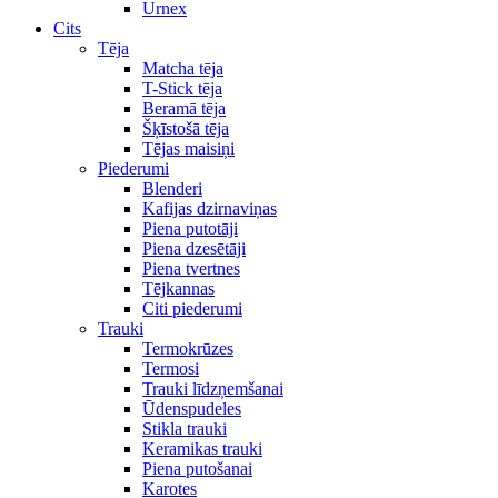
Urnex
Cits
Tēja
Matcha tēja
T-Stick tēja
Beramā tēja
Šķīstošā tēja
Tējas maisiņi
Piederumi
Blenderi
Kafijas dzirnaviņas
Piena putotāji
Piena dzesētāji
Piena tvertnes
Tējkannas
Citi piederumi
Trauki
Termokrūzes
Termosi
Trauki līdzņemšanai
Ūdenspudeles
Stikla trauki
Keramikas trauki
Piena putošanai
Karotes