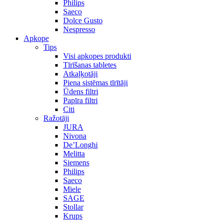
Philips
Saeco
Dolce Gusto
Nespresso
Apkope
Tips
Visi apkopes produkti
Tīrīšanas tabletes
Atkaļķotāji
Piena sistēmas tīrītāji
Ūdens filtri
Papīra filtri
Citi
Ražotāji
JURA
Nivona
De’Longhi
Melitta
Siemens
Philips
Saeco
Miele
SAGE
Stollar
Krups