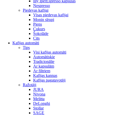
Illy IperEspresso kapsulas
Nespresso
Piedevas kafijai
Visas piedevas kafijai
Monin sīrupi
Piens
Cukurs
Šokolāde
Cits
Kafijas automāti
Tips
Visi kafijas automāti
Automātiskie
Tradicionālie
Ar kapsulām
Ar filtriem
Kafijas kannas
Kafijas pagatavotāji
Ražotāji
JURA
Nivona
Melitta
DeLonghi
Stollar
SAGE