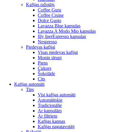
Kafijas ražotājs
Coffee Guru
Coffee Cruise
Dolce Gusto
Lavazza Blue kapsulas
Lavazza A Modo Mio kapsulas
Illy IperEspresso kapsulas
Nespresso
Piedevas kafijai
Visas piedevas kafijai
Monin sīrupi
Piens
Cukurs
Šokolāde
Cits
Kafijas automāti
Tips
Visi kafijas automāti
Automātiskie
Tradicionālie
Ar kapsulām
Ar filtriem
Kafijas kannas
Kafijas pagatavotāji
Ražotāji