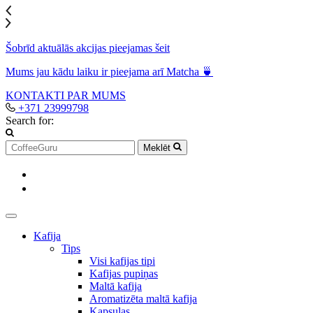
Šobrīd aktuālās akcijas pieejamas šeit
Mums jau kādu laiku ir pieejama arī Matcha 🍵
KONTAKTI
PAR MUMS
+371 23999798
Search for:
Meklēt
Kafija
Tips
Visi kafijas tipi
Kafijas pupiņas
Maltā kafija
Aromatizēta maltā kafija
Kapsulas