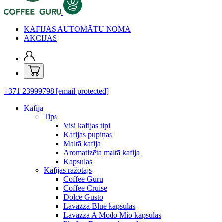
KAFIJAS AUTOMĀTU NOMA
AKCIJAS
+371 23999798
[email protected]
Kafija
Tips
Visi kafijas tipi
Kafijas pupiņas
Maltā kafija
Aromatizēta maltā kafija
Kapsulas
Kafijas ražotājs
Coffee Guru
Coffee Cruise
Dolce Gusto
Lavazza Blue kapsulas
Lavazza A Modo Mio kapsulas