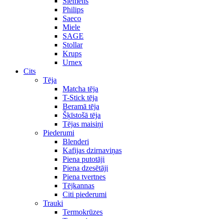
Siemens
Philips
Saeco
Miele
SAGE
Stollar
Krups
Urnex
Cits
Tēja
Matcha tēja
T-Stick tēja
Beramā tēja
Šķīstošā tēja
Tējas maisiņi
Piederumi
Blenderi
Kafijas dzirnaviņas
Piena putotāji
Piena dzesētāji
Piena tvertnes
Tējkannas
Citi piederumi
Trauki
Termokrūzes