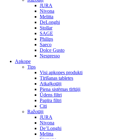
JURA
Nivona
Melitta
DeLonghi
Stollar
SAGE
Philips
Saeco
Dolce Gusto
Nespresso
Apkope
Tips
Visi apkopes produkti
Tīrīšanas tabletes
Atkaļķotāji
Piena sistēmas tīrītāji
Ūdens filtri
Papīra filtri
Citi
Ražotāji
JURA
Nivona
De’Longhi
Melitta