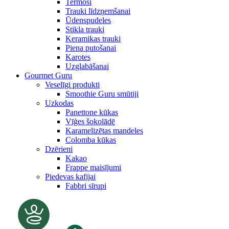
Termosi
Trauki līdzņemšanai
Ūdenspudeles
Stikla trauki
Keramikas trauki
Piena putošanai
Karotes
Uzglabāšanai
Gourmet Guru
Veselīgi produkti
Smoothie Guru smūtiji
Uzkodas
Panettone kūkas
Vīģes šokolādē
Karamelizētas mandeles
Colomba kūkas
Dzērieni
Kakao
Frappe maisījumi
Piedevas kafijai
Fabbri sīrupi