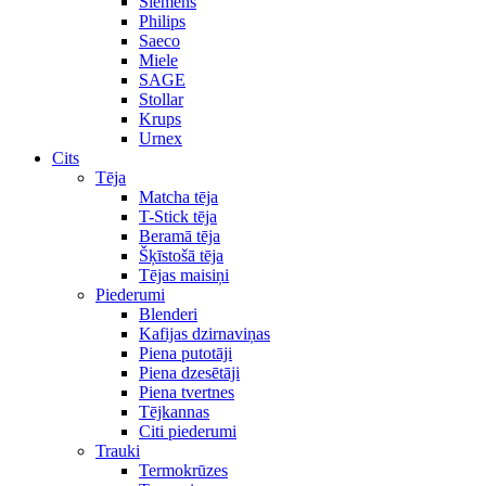
Siemens
Philips
Saeco
Miele
SAGE
Stollar
Krups
Urnex
Cits
Tēja
Matcha tēja
T-Stick tēja
Beramā tēja
Šķīstošā tēja
Tējas maisiņi
Piederumi
Blenderi
Kafijas dzirnaviņas
Piena putotāji
Piena dzesētāji
Piena tvertnes
Tējkannas
Citi piederumi
Trauki
Termokrūzes