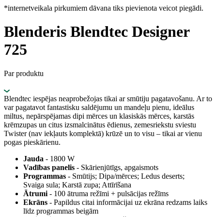
*internetveikala pirkumiem dāvana tiks pievienota veicot piegādi.
Blenderis Blendtec Designer
725
Par produktu
Blendtec iespējas neaprobežojas tikai ar smūtiju pagatavošanu. Ar to
var pagatavot fantastisku saldējumu un mandeļu pienu, ideālus
miltus, nepārspējamas dipi mērces un klasiskās mērces, karstās
krēmzupas un citus izsmalcinātus ēdienus, zemesriekstu sviestu
Twister (nav iekļauts komplektā) krūzē un to visu – tikai ar vienu
pogas pieskārienu.
Jauda
- 1800 W
Vadības panelis
- Skārienjūtīgs, apgaismots
Programmas
- Smūtijs; Dipa/mērces; Ledus deserts;
Svaiga sula; Karstā zupa; Attīrīšana
Ātrumi
- 100 ātruma režīmi + pulsācijas režīms
Ekrāns
- Papildus citai informācijai uz ekrāna redzams laiks
līdz programmas beigām