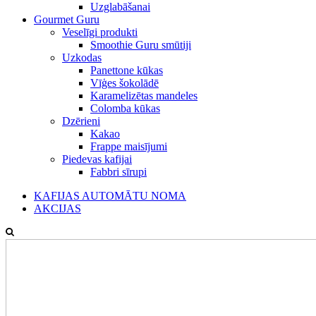
Uzglabāšanai
Gourmet Guru
Veselīgi produkti
Smoothie Guru smūtiji
Uzkodas
Panettone kūkas
Vīģes šokolādē
Karamelizētas mandeles
Colomba kūkas
Dzērieni
Kakao
Frappe maisījumi
Piedevas kafijai
Fabbri sīrupi
KAFIJAS AUTOMĀTU NOMA
AKCIJAS