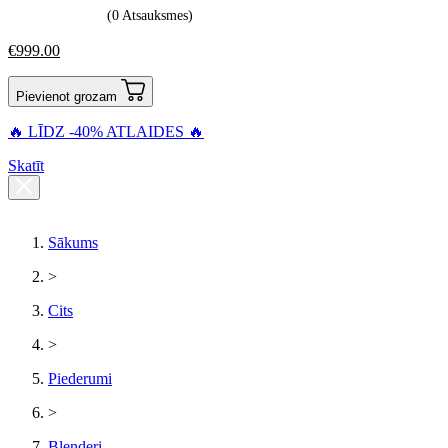
(0 Atsauksmes)
€
999.00
Pievienot grozam
🔥 LĪDZ -40% ATLAIDES 🔥
Skatīt
Sākums
>
Cits
>
Piederumi
>
Blenderi