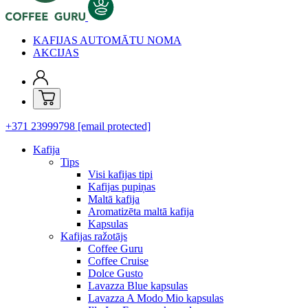
KAFIJAS AUTOMĀTU NOMA
AKCIJAS
+371 23999798
[email protected]
Kafija
Tips
Visi kafijas tipi
Kafijas pupiņas
Maltā kafija
Aromatizēta maltā kafija
Kapsulas
Kafijas ražotājs
Coffee Guru
Coffee Cruise
Dolce Gusto
Lavazza Blue kapsulas
Lavazza A Modo Mio kapsulas