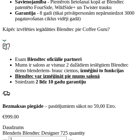
Savienojamība
- Piemērots lietošanai kopā ar Blendtec
patentēto FourSide, WildSide+ un Twister trauku
Garantija
- 8 gadi (tikai privātpersonām nepārsniedzot 3000
pagatavošanas ciklus vidēji gadā)
Kāpēc izvēlēties iegādāties Blendtec pie Coffee Guru?
Esam
Blendtec oficiālie partneri
Mums ir salons ar vismaz 2 dažādiem ieslēgtiem Blendtec
demo blenderiem- brauc ciemos,
izmēģini to funkcijas
Blendtec var izmēģināt pie mums salonā
Sniedzam
2 līdz 10 gadu garantiju
Bezmaksas piegāde
– pasūtījumiem sākot no 59,00 Eiro.
€
999.00
Daudzums
Blenderis Blendtec Designer 725 quantity