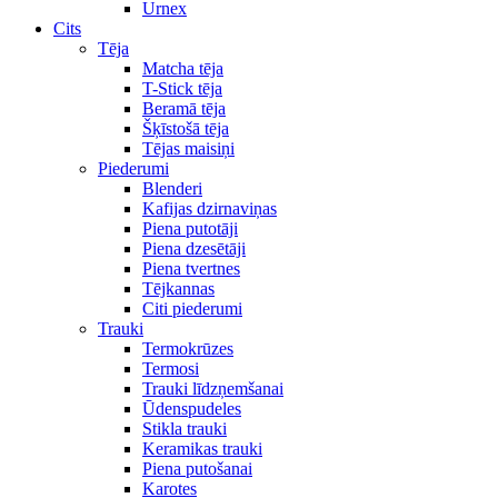
Urnex
Cits
Tēja
Matcha tēja
T-Stick tēja
Beramā tēja
Šķīstošā tēja
Tējas maisiņi
Piederumi
Blenderi
Kafijas dzirnaviņas
Piena putotāji
Piena dzesētāji
Piena tvertnes
Tējkannas
Citi piederumi
Trauki
Termokrūzes
Termosi
Trauki līdzņemšanai
Ūdenspudeles
Stikla trauki
Keramikas trauki
Piena putošanai
Karotes