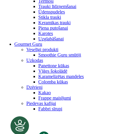
Termosi
Trauki līdzņemšanai
Ūdenspudeles
Stikla trauki
Keramikas trauki
Piena putošanai
Karotes
Uzglabāšanai
Gourmet Guru
Veselīgi produkti
Smoothie Guru smūtiji
Uzkodas
Panettone kūkas
Vīģes šokolādē
Karamelizētas mandeles
Colomba kūkas
Dzērieni
Kakao
Frappe maisījumi
Piedevas kafijai
Fabbri sīrupi