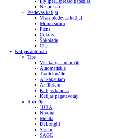
Illy IperEspresso kapsulas
Nespresso
Piedevas kafijai
Visas piedevas kafijai
Monin sīrupi
Piens
Cukurs
Šokolāde
Cits
Kafijas automāti
Tips
Visi kafijas automāti
Automātiskie
Tradicionālie
Ar kapsulām
Ar filtriem
Kafijas kannas
Kafijas pagatavotāji
Ražotāji
JURA
Nivona
Melitta
DeLonghi
Stollar
SAGE