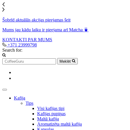
Šobrīd aktuālās akcijas pieejamas šeit
Mums jau kādu laiku ir pieejama arī Matcha 🍵
KONTAKTI
PAR MUMS
+371 23999798
Search for:
Meklēt
Kafija
Tips
Visi kafijas tipi
Kafijas pupiņas
Maltā kafija
Aromatizēta maltā kafija
Kapsulas