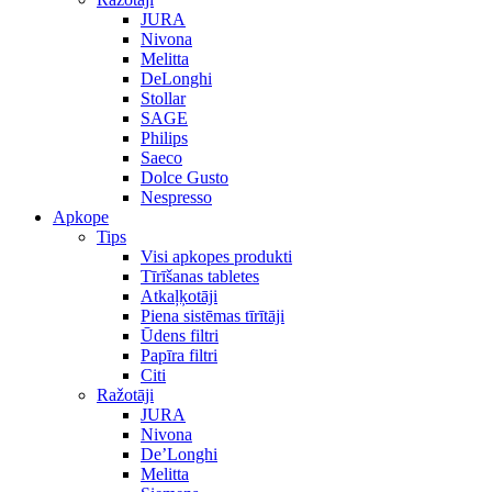
JURA
Nivona
Melitta
DeLonghi
Stollar
SAGE
Philips
Saeco
Dolce Gusto
Nespresso
Apkope
Tips
Visi apkopes produkti
Tīrīšanas tabletes
Atkaļķotāji
Piena sistēmas tīrītāji
Ūdens filtri
Papīra filtri
Citi
Ražotāji
JURA
Nivona
De’Longhi
Melitta