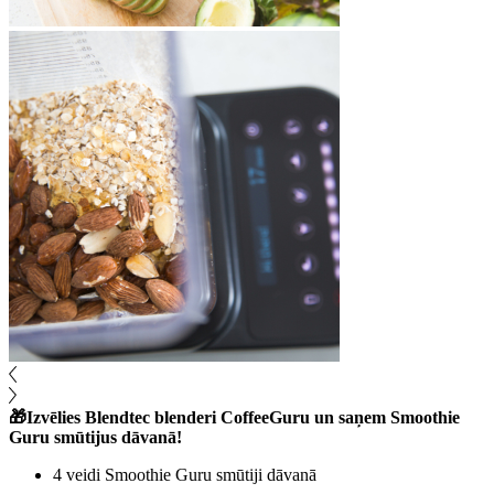
🎁Izvēlies Blendtec blenderi CoffeeGuru un saņem Smoothie
Guru smūtijus dāvanā!
4 veidi Smoothie Guru smūtiji dāvanā