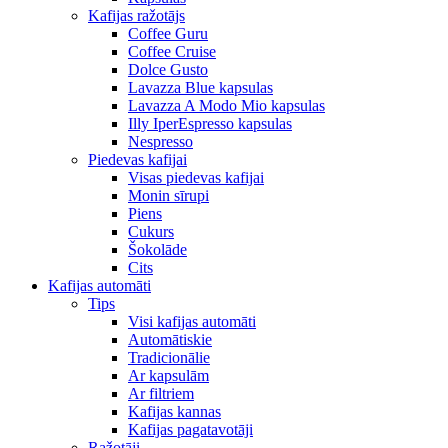
Kafijas ražotājs
Coffee Guru
Coffee Cruise
Dolce Gusto
Lavazza Blue kapsulas
Lavazza A Modo Mio kapsulas
Illy IperEspresso kapsulas
Nespresso
Piedevas kafijai
Visas piedevas kafijai
Monin sīrupi
Piens
Cukurs
Šokolāde
Cits
Kafijas automāti
Tips
Visi kafijas automāti
Automātiskie
Tradicionālie
Ar kapsulām
Ar filtriem
Kafijas kannas
Kafijas pagatavotāji
Ražotāji