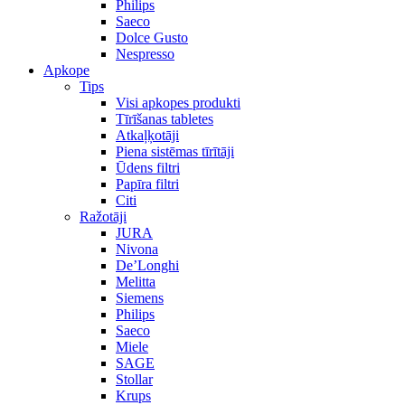
Philips
Saeco
Dolce Gusto
Nespresso
Apkope
Tips
Visi apkopes produkti
Tīrīšanas tabletes
Atkaļķotāji
Piena sistēmas tīrītāji
Ūdens filtri
Papīra filtri
Citi
Ražotāji
JURA
Nivona
De’Longhi
Melitta
Siemens
Philips
Saeco
Miele
SAGE
Stollar
Krups