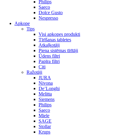
Philips
Saeco
Dolce Gusto
Nespresso
Apkope
Tips
Visi apkopes produkti
Tīrīšanas tabletes
Atkaļķotāji
Piena sistēmas tīrītāji
Ūdens filtri
Papīra filtri
Citi
Ražotāji
JURA
Nivona
De’Longhi
Melitta
Siemens
Philips
Saeco
Miele
SAGE
Stollar
Krups