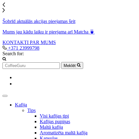
Šobrīd aktuālās akcijas pieejamas šeit
Mums jau kādu laiku ir pieejama arī Matcha 🍵
KONTAKTI
PAR MUMS
+371 23999798
Search for:
Meklēt
Kafija
Tips
Visi kafijas tipi
Kafijas pupiņas
Maltā kafija
Aromatizēta maltā kafija
Kapsulas