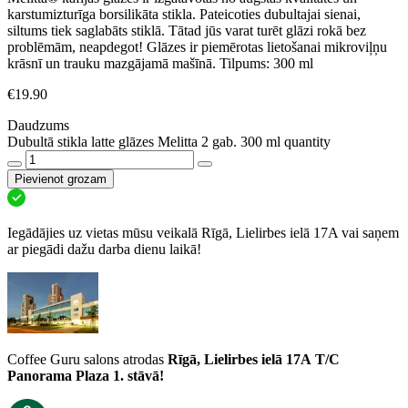
karstumizturīga borsilikāta stikla. Pateicoties dubultajai sienai,
siltums tiek saglabāts stiklā. Tātad jūs varat turēt glāzi rokā bez
problēmām, neapdegot! Glāzes ir piemērotas lietošanai mikroviļņu
krāsnī un trauku mazgājamā mašīnā. Tilpums: 300 ml
€
19.90
Daudzums
Dubultā stikla latte glāzes Melitta 2 gab. 300 ml quantity
Pievienot grozam
Iegādājies uz vietas mūsu veikalā Rīgā, Lielirbes ielā 17A vai saņem
ar piegādi dažu darba dienu laikā!
Coffee Guru salons atrodas
Rīgā, Lielirbes ielā 17A
T/C
Panorama Plaza 1. stāvā!