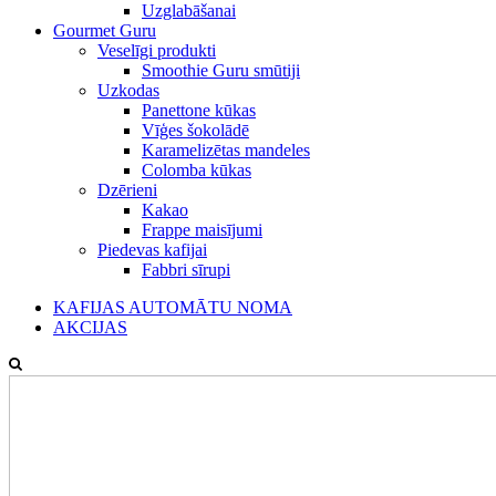
Uzglabāšanai
Gourmet Guru
Veselīgi produkti
Smoothie Guru smūtiji
Uzkodas
Panettone kūkas
Vīģes šokolādē
Karamelizētas mandeles
Colomba kūkas
Dzērieni
Kakao
Frappe maisījumi
Piedevas kafijai
Fabbri sīrupi
KAFIJAS AUTOMĀTU NOMA
AKCIJAS