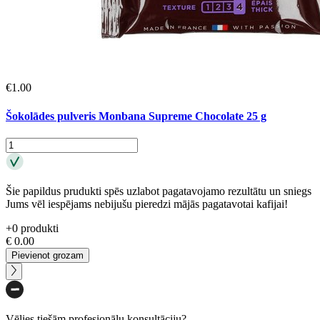
€
1.00
Šokolādes pulveris Monbana Supreme Chocolate 25 g
Šie papildus prudukti spēs uzlabot pagatavojamo rezultātu un sniegs
Jums vēl iespējams nebijušu pieredzi mājās pagatavotai kafijai!
+
0
produkti
€
0.00
Pievienot grozam
Vēlies tiešām profesionālu konsultāciju?