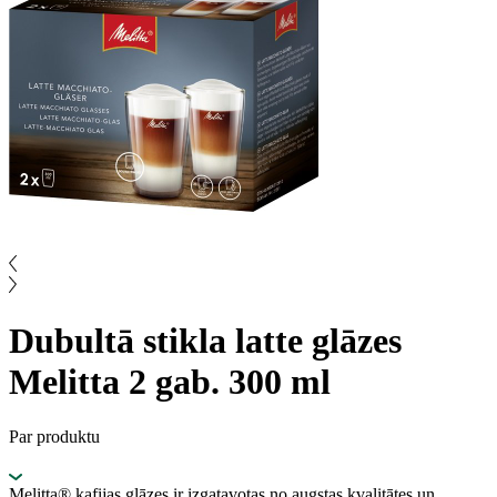
Dubultā stikla latte glāzes
Melitta 2 gab. 300 ml
Par produktu
Melitta® kafijas glāzes ir izgatavotas no augstas kvalitātes un