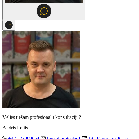
Vēlies tiešām profesionālu konsultāciju?
Andris Leitis
+371 23999654
[email protected]
T/C Panorama Plaza,