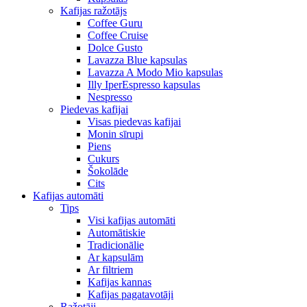
Kafijas ražotājs
Coffee Guru
Coffee Cruise
Dolce Gusto
Lavazza Blue kapsulas
Lavazza A Modo Mio kapsulas
Illy IperEspresso kapsulas
Nespresso
Piedevas kafijai
Visas piedevas kafijai
Monin sīrupi
Piens
Cukurs
Šokolāde
Cits
Kafijas automāti
Tips
Visi kafijas automāti
Automātiskie
Tradicionālie
Ar kapsulām
Ar filtriem
Kafijas kannas
Kafijas pagatavotāji
Ražotāji