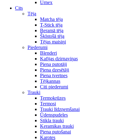
Urnex
Cits
Tēja
Matcha tēja
T-Stick tēja
Beramā tēja
Šķīstošā tēja
Tējas maisiņi
Piederumi
Blenderi
Kafijas dzirnaviņas
Piena putotāji
Piena dzesētāji
Piena tvertnes
Tējkannas
Citi piederumi
Trauki
Termokrūzes
Termosi
Trauki līdzņemšanai
Ūdenspudeles
Stikla trauki
Keramikas trauki
Piena putošanai
Karotes