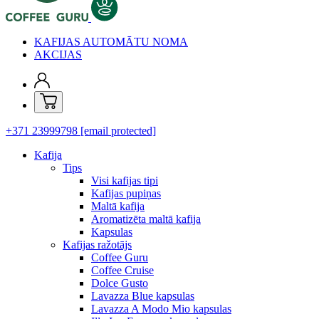
KAFIJAS AUTOMĀTU NOMA
AKCIJAS
+371 23999798
[email protected]
Kafija
Tips
Visi kafijas tipi
Kafijas pupiņas
Maltā kafija
Aromatizēta maltā kafija
Kapsulas
Kafijas ražotājs
Coffee Guru
Coffee Cruise
Dolce Gusto
Lavazza Blue kapsulas
Lavazza A Modo Mio kapsulas