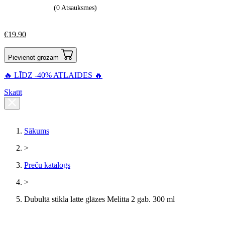
(0 Atsauksmes)
€
19.90
Pievienot grozam
🔥 LĪDZ -40% ATLAIDES 🔥
Skatīt
Sākums
>
Preču katalogs
>
Dubultā stikla latte glāzes Melitta 2 gab. 300 ml