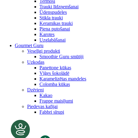
Termosi
Trauki līdzņemšanai
Ūdenspudeles
Stikla trauki
Keramikas trauki
Piena putošanai
Karotes
Uzglabāšanai
Gourmet Guru
Veselīgi produkti
Smoothie Guru smūtiji
Uzkodas
Panettone kūkas
Vīģes šokolādē
Karamelizētas mandeles
Colomba kūkas
Dzērieni
Kakao
Frappe maisījumi
Piedevas kafijai
Fabbri sīrupi