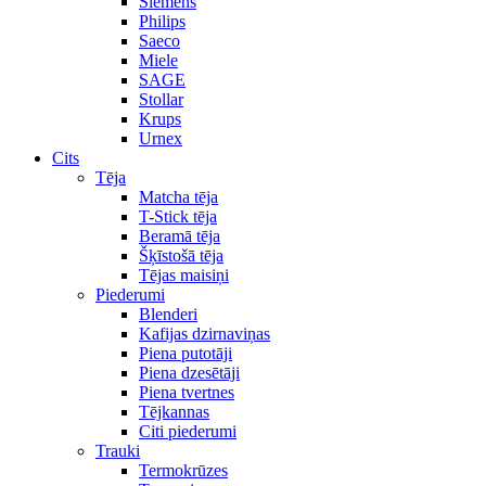
Siemens
Philips
Saeco
Miele
SAGE
Stollar
Krups
Urnex
Cits
Tēja
Matcha tēja
T-Stick tēja
Beramā tēja
Šķīstošā tēja
Tējas maisiņi
Piederumi
Blenderi
Kafijas dzirnaviņas
Piena putotāji
Piena dzesētāji
Piena tvertnes
Tējkannas
Citi piederumi
Trauki
Termokrūzes