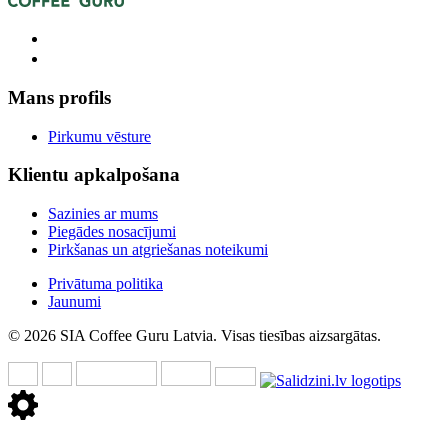
Mans profils
Pirkumu vēsture
Klientu apkalpošana
Sazinies ar mums
Piegādes nosacījumi
Pirkšanas un atgriešanas noteikumi
Privātuma politika
Jaunumi
© 2026 SIA Coffee Guru Latvia. Visas tiesības aizsargātas.