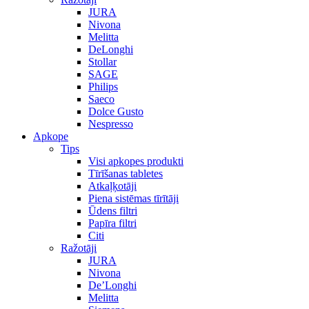
JURA
Nivona
Melitta
DeLonghi
Stollar
SAGE
Philips
Saeco
Dolce Gusto
Nespresso
Apkope
Tips
Visi apkopes produkti
Tīrīšanas tabletes
Atkaļķotāji
Piena sistēmas tīrītāji
Ūdens filtri
Papīra filtri
Citi
Ražotāji
JURA
Nivona
De’Longhi
Melitta