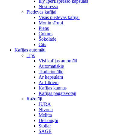
Illy IperEspresso kapsulas
Nespresso
Piedevas kafijai
Visas piedevas kafijai
Monin sīrupi
Piens
Cukurs
Šokolāde
Cits
Kafijas automāti
Tips
Visi kafijas automāti
Automātiskie
Tradicionālie
Ar kapsulām
Ar filtriem
Kafijas kannas
Kafijas pagatavotāji
Ražotāji
JURA
Nivona
Melitta
DeLonghi
Stollar
SAGE