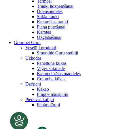
Termosi
Trauki līdzņemšanai
Ūdenspudeles
Stikla trauki
Keramikas trauki
Piena putošanai
Karotes
Uzglabāšanai
Gourmet Guru
Veselīgi produkti
Smoothie Guru smūtiji
Uzkodas
Panettone kūkas
Vīģes šokolādē
Karamelizētas mandeles
Colomba kūkas
Dzērieni
Kakao
Frappe maisījumi
Piedevas kafijai
Fabbri sīrupi