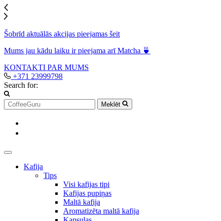
Šobrīd aktuālās akcijas pieejamas šeit
Mums jau kādu laiku ir pieejama arī Matcha 🍵
KONTAKTI
PAR MUMS
+371 23999798
Search for:
Meklēt
Kafija
Tips
Visi kafijas tipi
Kafijas pupiņas
Maltā kafija
Aromatizēta maltā kafija
Kapsulas