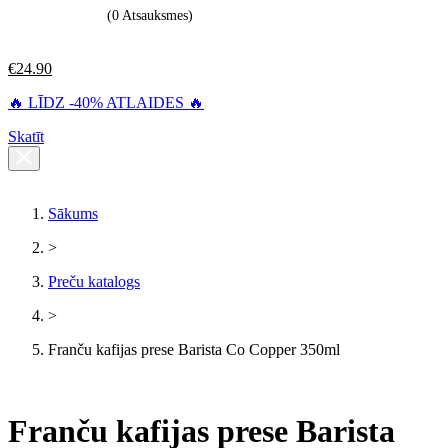
(0 Atsauksmes)
€
24.90
🔥 LĪDZ -40% ATLAIDES 🔥
Skatīt
Sākums
>
Preču katalogs
>
Franču kafijas prese Barista Co Copper 350ml
Franču kafijas prese Barista