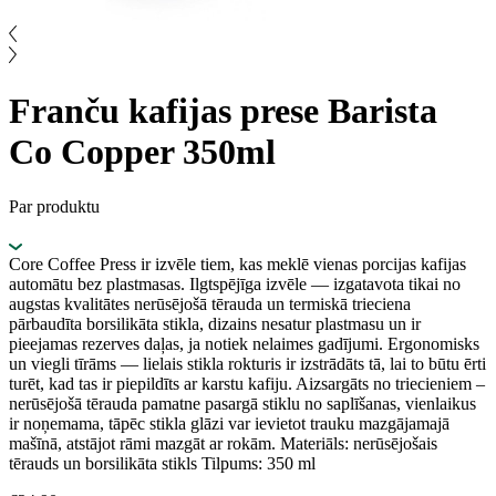
Franču kafijas prese Barista
Co Copper 350ml
Par produktu
Core Coffee Press ir izvēle tiem, kas meklē vienas porcijas kafijas
automātu bez plastmasas. Ilgtspējīga izvēle — izgatavota tikai no
augstas kvalitātes nerūsējošā tērauda un termiskā trieciena
pārbaudīta borsilikāta stikla, dizains nesatur plastmasu un ir
pieejamas rezerves daļas, ja notiek nelaimes gadījumi. Ergonomisks
un viegli tīrāms — lielais stikla rokturis ir izstrādāts tā, lai to būtu ērti
turēt, kad tas ir piepildīts ar karstu kafiju. Aizsargāts no triecieniem –
nerūsējošā tērauda pamatne pasargā stiklu no saplīšanas, vienlaikus
ir noņemama, tāpēc stikla glāzi var ievietot trauku mazgājamajā
mašīnā, atstājot rāmi mazgāt ar rokām. Materiāls: nerūsējošais
tērauds un borsilikāta stikls Tilpums: 350 ml