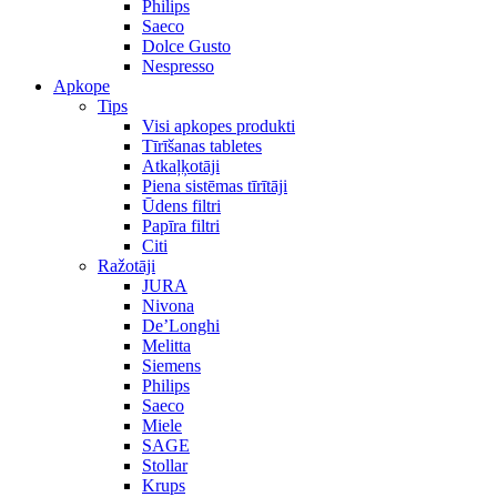
Philips
Saeco
Dolce Gusto
Nespresso
Apkope
Tips
Visi apkopes produkti
Tīrīšanas tabletes
Atkaļķotāji
Piena sistēmas tīrītāji
Ūdens filtri
Papīra filtri
Citi
Ražotāji
JURA
Nivona
De’Longhi
Melitta
Siemens
Philips
Saeco
Miele
SAGE
Stollar
Krups