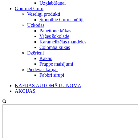
Uzglabāšanai
Gourmet Guru
Veselīgi produkti
Smoothie Guru smūtiji
Uzkodas
Panettone kūkas
Vīģes šokolādē
Karamelizētas mandeles
Colomba kūkas
Dzērieni
Kakao
Frappe maisījumi
Piedevas kafijai
Fabbri sīrupi
KAFIJAS AUTOMĀTU NOMA
AKCIJAS