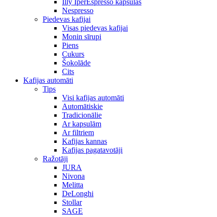
Illy IperEspresso kapsulas
Nespresso
Piedevas kafijai
Visas piedevas kafijai
Monin sīrupi
Piens
Cukurs
Šokolāde
Cits
Kafijas automāti
Tips
Visi kafijas automāti
Automātiskie
Tradicionālie
Ar kapsulām
Ar filtriem
Kafijas kannas
Kafijas pagatavotāji
Ražotāji
JURA
Nivona
Melitta
DeLonghi
Stollar
SAGE