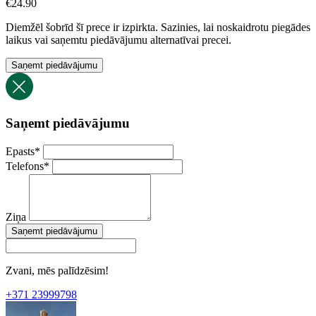
€
24.90
Diemžēl šobrīd šī prece ir izpirkta. Sazinies, lai noskaidrotu piegādes
laikus vai saņemtu piedāvājumu alternatīvai precei.
Saņemt piedāvājumu
Saņemt piedāvājumu
Epasts
*
Telefons
*
Ziņa
Saņemt piedāvājumu
Zvani, mēs palīdzēsim!
+371 23999798