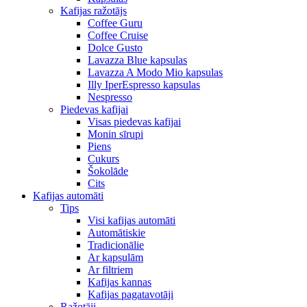
Kafijas ražotājs
Coffee Guru
Coffee Cruise
Dolce Gusto
Lavazza Blue kapsulas
Lavazza A Modo Mio kapsulas
Illy IperEspresso kapsulas
Nespresso
Piedevas kafijai
Visas piedevas kafijai
Monin sīrupi
Piens
Cukurs
Šokolāde
Cits
Kafijas automāti
Tips
Visi kafijas automāti
Automātiskie
Tradicionālie
Ar kapsulām
Ar filtriem
Kafijas kannas
Kafijas pagatavotāji
Ražotāji