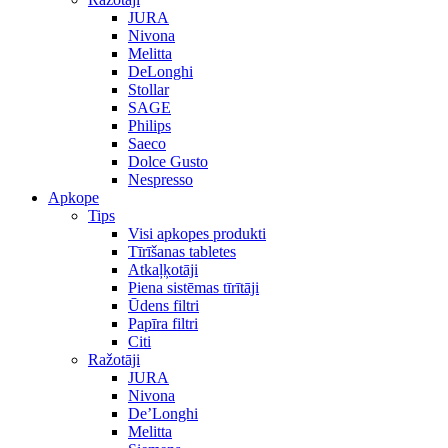
JURA
Nivona
Melitta
DeLonghi
Stollar
SAGE
Philips
Saeco
Dolce Gusto
Nespresso
Apkope
Tips
Visi apkopes produkti
Tīrīšanas tabletes
Atkaļķotāji
Piena sistēmas tīrītāji
Ūdens filtri
Papīra filtri
Citi
Ražotāji
JURA
Nivona
De’Longhi
Melitta