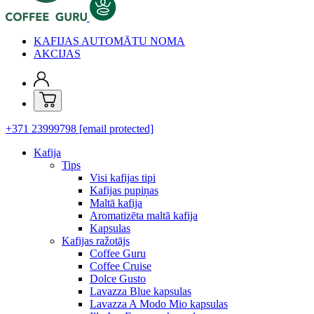
KAFIJAS AUTOMĀTU NOMA
AKCIJAS
+371 23999798
[email protected]
Kafija
Tips
Visi kafijas tipi
Kafijas pupiņas
Maltā kafija
Aromatizēta maltā kafija
Kapsulas
Kafijas ražotājs
Coffee Guru
Coffee Cruise
Dolce Gusto
Lavazza Blue kapsulas
Lavazza A Modo Mio kapsulas