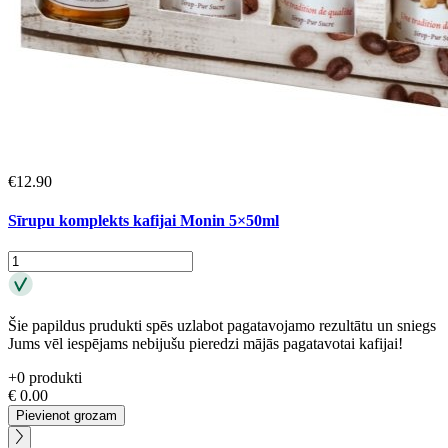
€
12.90
Sīrupu komplekts kafijai Monin 5×50ml
Šie papildus prudukti spēs uzlabot pagatavojamo rezultātu un sniegs
Jums vēl iespējams nebijušu pieredzi mājās pagatavotai kafijai!
+
0
produkti
€
0.00
Pievienot grozam