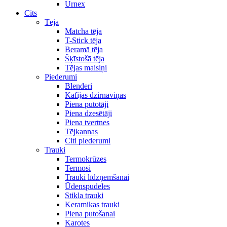
Urnex
Cits
Tēja
Matcha tēja
T-Stick tēja
Beramā tēja
Šķīstošā tēja
Tējas maisiņi
Piederumi
Blenderi
Kafijas dzirnaviņas
Piena putotāji
Piena dzesētāji
Piena tvertnes
Tējkannas
Citi piederumi
Trauki
Termokrūzes
Termosi
Trauki līdzņemšanai
Ūdenspudeles
Stikla trauki
Keramikas trauki
Piena putošanai
Karotes