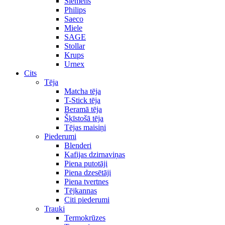
Siemens
Philips
Saeco
Miele
SAGE
Stollar
Krups
Urnex
Cits
Tēja
Matcha tēja
T-Stick tēja
Beramā tēja
Šķīstošā tēja
Tējas maisiņi
Piederumi
Blenderi
Kafijas dzirnaviņas
Piena putotāji
Piena dzesētāji
Piena tvertnes
Tējkannas
Citi piederumi
Trauki
Termokrūzes