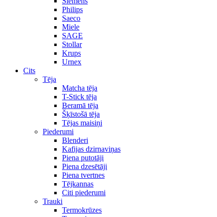
Siemens
Philips
Saeco
Miele
SAGE
Stollar
Krups
Urnex
Cits
Tēja
Matcha tēja
T-Stick tēja
Beramā tēja
Šķīstošā tēja
Tējas maisiņi
Piederumi
Blenderi
Kafijas dzirnaviņas
Piena putotāji
Piena dzesētāji
Piena tvertnes
Tējkannas
Citi piederumi
Trauki
Termokrūzes