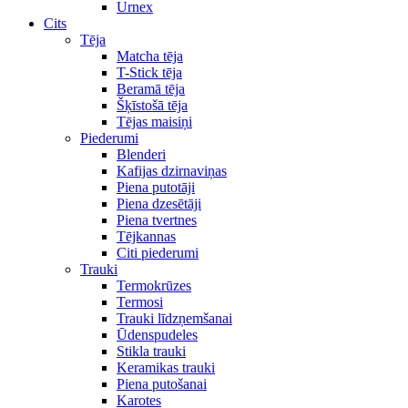
Urnex
Cits
Tēja
Matcha tēja
T-Stick tēja
Beramā tēja
Šķīstošā tēja
Tējas maisiņi
Piederumi
Blenderi
Kafijas dzirnaviņas
Piena putotāji
Piena dzesētāji
Piena tvertnes
Tējkannas
Citi piederumi
Trauki
Termokrūzes
Termosi
Trauki līdzņemšanai
Ūdenspudeles
Stikla trauki
Keramikas trauki
Piena putošanai
Karotes