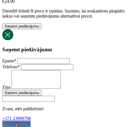
€
24.90
Diemžēl šobrīd šī prece ir izpirkta. Sazinies, lai noskaidrotu piegādes
laikus vai saņemtu piedāvājumu alternatīvai precei.
Saņemt piedāvājumu
Saņemt piedāvājumu
Epasts
*
Telefons
*
Ziņa
Saņemt piedāvājumu
Zvani, mēs palīdzēsim!
+371 23999798