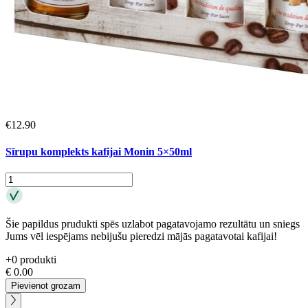
€
12.90
Sīrupu komplekts kafijai Monin 5×50ml
Šie papildus prudukti spēs uzlabot pagatavojamo rezultātu un sniegs
Jums vēl iespējams nebijušu pieredzi mājās pagatavotai kafijai!
+
0
produkti
€
0.00
Pievienot grozam