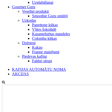
Uzglabāšanai
Gourmet Guru
Veselīgi produkti
Smoothie Guru smūtiji
Uzkodas
Panettone kūkas
Vīģes šokolādē
Karamelizētas mandeles
Colomba kūkas
Dzērieni
Kakao
Frappe maisījumi
Piedevas kafijai
Fabbri sīrupi
KAFIJAS AUTOMĀTU NOMA
AKCIJAS