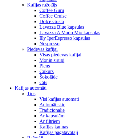
Kafijas ražotājs
Coffee Guru
Coffee Cruise
Dolce Gusto
Lavazza Blue kapsulas
Lavazza A Modo Mio kapsulas
Illy IperEspresso kapsulas
Nespresso
Piedevas kafijai
Visas piedevas kafijai
Monin sīrupi
Piens
Cukurs
Šokolāde
Cits
Kafijas automāti
Tips
Visi kafijas automāti
Automātiskie
Tradicionālie
Ar kapsulām
Ar filtriem
Kafijas kannas
Kafijas pagatavotāji
Ražotāji