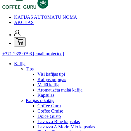
KAFIJAS AUTOMĀTU NOMA
AKCIJAS
+371 23999798
[email protected]
Kafija
Tips
Visi kafijas tipi
Kafijas pupiņas
Maltā kafija
Aromatizēta maltā kafija
Kapsulas
Kafijas ražotājs
Coffee Guru
Coffee Cruise
Dolce Gusto
Lavazza Blue kapsulas
Lavazza A Modo Mio kapsulas