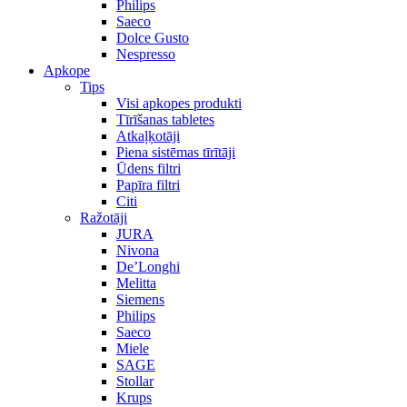
Philips
Saeco
Dolce Gusto
Nespresso
Apkope
Tips
Visi apkopes produkti
Tīrīšanas tabletes
Atkaļķotāji
Piena sistēmas tīrītāji
Ūdens filtri
Papīra filtri
Citi
Ražotāji
JURA
Nivona
De’Longhi
Melitta
Siemens
Philips
Saeco
Miele
SAGE
Stollar
Krups