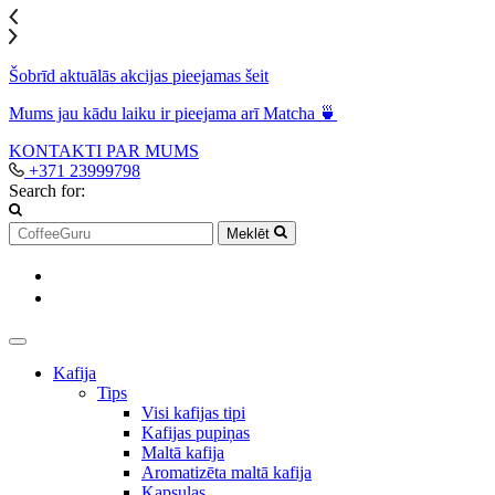
Šobrīd aktuālās akcijas pieejamas šeit
Mums jau kādu laiku ir pieejama arī Matcha 🍵
KONTAKTI
PAR MUMS
+371 23999798
Search for:
Meklēt
Kafija
Tips
Visi kafijas tipi
Kafijas pupiņas
Maltā kafija
Aromatizēta maltā kafija
Kapsulas