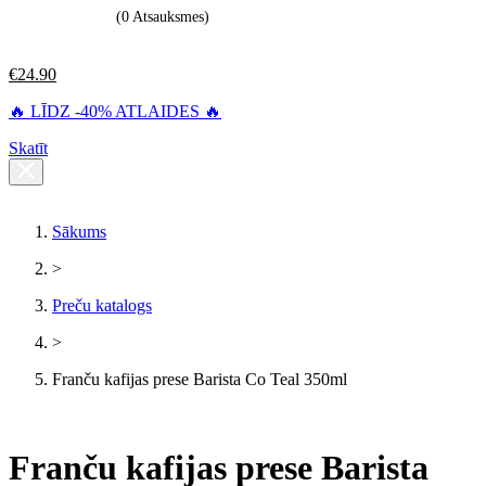
(0 Atsauksmes)
€
24.90
🔥 LĪDZ -40% ATLAIDES 🔥
Skatīt
Sākums
>
Preču katalogs
>
Franču kafijas prese Barista Co Teal 350ml
Franču kafijas prese Barista