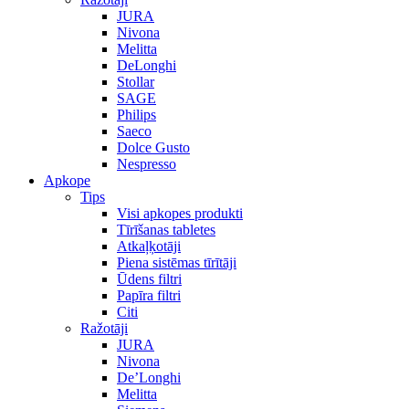
JURA
Nivona
Melitta
DeLonghi
Stollar
SAGE
Philips
Saeco
Dolce Gusto
Nespresso
Apkope
Tips
Visi apkopes produkti
Tīrīšanas tabletes
Atkaļķotāji
Piena sistēmas tīrītāji
Ūdens filtri
Papīra filtri
Citi
Ražotāji
JURA
Nivona
De’Longhi
Melitta