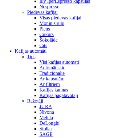
Illy IperEspresso kapsulas
Nespresso
Piedevas kafijai
Visas piedevas kafijai
Monin sīrupi
Piens
Cukurs
Šokolāde
Cits
Kafijas automāti
Tips
Visi kafijas automāti
Automātiskie
Tradicionālie
Ar kapsulām
Ar filtriem
Kafijas kannas
Kafijas pagatavotāji
Ražotāji
JURA
Nivona
Melitta
DeLonghi
Stollar
SAGE