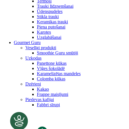
Termosi
Trauki līdzņemšanai
Ūdenspudeles
Stikla trauki
Keramikas trauki
Piena putošanai
Karotes
Uzglabāšanai
Gourmet Guru
Veselīgi produkti
Smoothie Guru smūtiji
Uzkodas
Panettone kūkas
Vīģes šokolādē
Karamelizētas mandeles
Colomba kūkas
Dzērieni
Kakao
Frappe maisījumi
Piedevas kafijai
Fabbri sīrupi