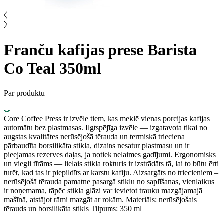
Franču kafijas prese Barista
Co Teal 350ml
Par produktu
Core Coffee Press ir izvēle tiem, kas meklē vienas porcijas kafijas
automātu bez plastmasas. Ilgtspējīga izvēle — izgatavota tikai no
augstas kvalitātes nerūsējošā tērauda un termiskā trieciena
pārbaudīta borsilikāta stikla, dizains nesatur plastmasu un ir
pieejamas rezerves daļas, ja notiek nelaimes gadījumi. Ergonomisks
un viegli tīrāms — lielais stikla rokturis ir izstrādāts tā, lai to būtu ērti
turēt, kad tas ir piepildīts ar karstu kafiju. Aizsargāts no triecieniem –
nerūsējošā tērauda pamatne pasargā stiklu no saplīšanas, vienlaikus
ir noņemama, tāpēc stikla glāzi var ievietot trauku mazgājamajā
mašīnā, atstājot rāmi mazgāt ar rokām. Materiāls: nerūsējošais
tērauds un borsilikāta stikls Tilpums: 350 ml