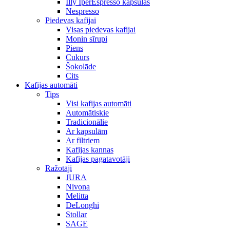
Illy IperEspresso kapsulas
Nespresso
Piedevas kafijai
Visas piedevas kafijai
Monin sīrupi
Piens
Cukurs
Šokolāde
Cits
Kafijas automāti
Tips
Visi kafijas automāti
Automātiskie
Tradicionālie
Ar kapsulām
Ar filtriem
Kafijas kannas
Kafijas pagatavotāji
Ražotāji
JURA
Nivona
Melitta
DeLonghi
Stollar
SAGE