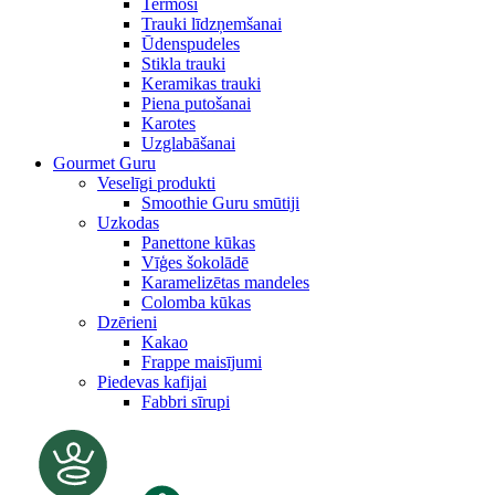
Termosi
Trauki līdzņemšanai
Ūdenspudeles
Stikla trauki
Keramikas trauki
Piena putošanai
Karotes
Uzglabāšanai
Gourmet Guru
Veselīgi produkti
Smoothie Guru smūtiji
Uzkodas
Panettone kūkas
Vīģes šokolādē
Karamelizētas mandeles
Colomba kūkas
Dzērieni
Kakao
Frappe maisījumi
Piedevas kafijai
Fabbri sīrupi