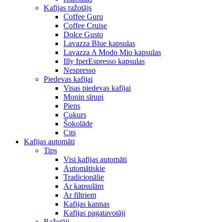
Kafijas ražotājs
Coffee Guru
Coffee Cruise
Dolce Gusto
Lavazza Blue kapsulas
Lavazza A Modo Mio kapsulas
Illy IperEspresso kapsulas
Nespresso
Piedevas kafijai
Visas piedevas kafijai
Monin sīrupi
Piens
Cukurs
Šokolāde
Cits
Kafijas automāti
Tips
Visi kafijas automāti
Automātiskie
Tradicionālie
Ar kapsulām
Ar filtriem
Kafijas kannas
Kafijas pagatavotāji
Ražotāji