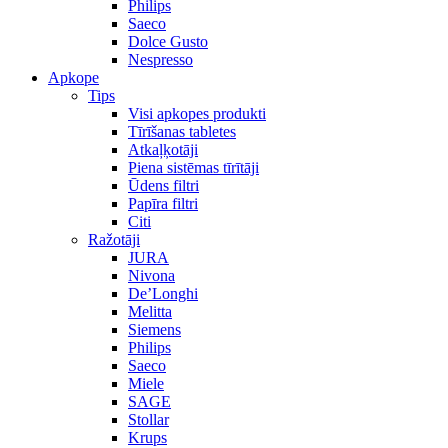
Philips
Saeco
Dolce Gusto
Nespresso
Apkope
Tips
Visi apkopes produkti
Tīrīšanas tabletes
Atkaļķotāji
Piena sistēmas tīrītāji
Ūdens filtri
Papīra filtri
Citi
Ražotāji
JURA
Nivona
De’Longhi
Melitta
Siemens
Philips
Saeco
Miele
SAGE
Stollar
Krups