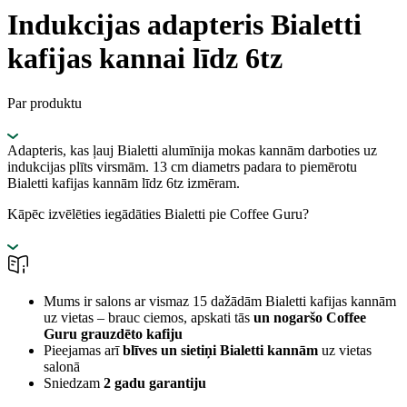
Indukcijas adapteris Bialetti
kafijas kannai līdz 6tz
Par produktu
Adapteris, kas ļauj Bialetti alumīnija mokas kannām darboties uz
indukcijas plīts virsmām. 13 cm diametrs padara to piemērotu
Bialetti kafijas kannām līdz 6tz izmēram.
Kāpēc izvēlēties iegādāties Bialetti pie Coffee Guru?
Mums ir salons ar vismaz 15 dažādām Bialetti kafijas kannām
uz vietas – brauc ciemos, apskati tās
un nogaršo Coffee
Guru grauzdēto kafiju
Pieejamas arī
blīves un sietiņi Bialetti kannām
uz vietas
salonā
Sniedzam
2 gadu garantiju