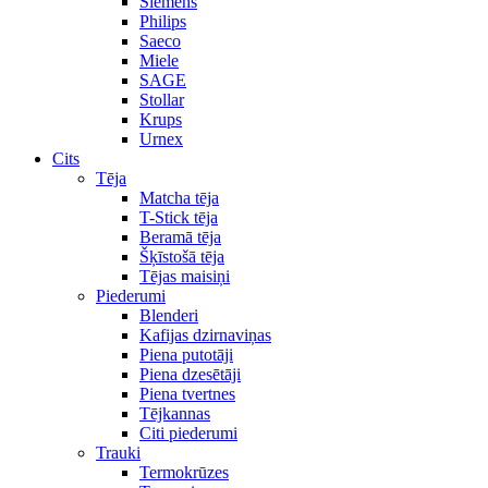
Siemens
Philips
Saeco
Miele
SAGE
Stollar
Krups
Urnex
Cits
Tēja
Matcha tēja
T-Stick tēja
Beramā tēja
Šķīstošā tēja
Tējas maisiņi
Piederumi
Blenderi
Kafijas dzirnaviņas
Piena putotāji
Piena dzesētāji
Piena tvertnes
Tējkannas
Citi piederumi
Trauki
Termokrūzes