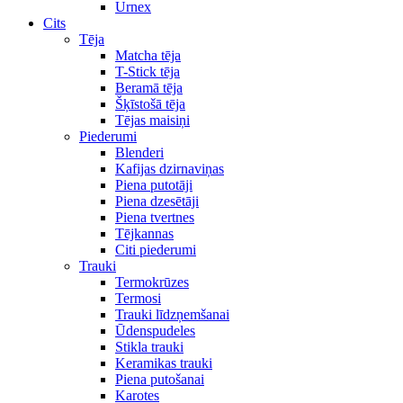
Urnex
Cits
Tēja
Matcha tēja
T-Stick tēja
Beramā tēja
Šķīstošā tēja
Tējas maisiņi
Piederumi
Blenderi
Kafijas dzirnaviņas
Piena putotāji
Piena dzesētāji
Piena tvertnes
Tējkannas
Citi piederumi
Trauki
Termokrūzes
Termosi
Trauki līdzņemšanai
Ūdenspudeles
Stikla trauki
Keramikas trauki
Piena putošanai
Karotes