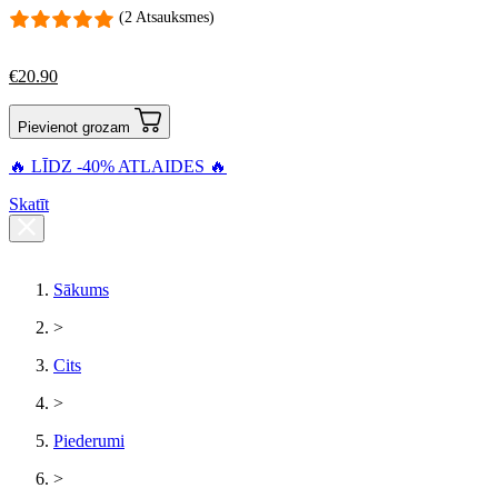
(2 Atsauksmes)
€
20.90
Pievienot grozam
🔥 LĪDZ -40% ATLAIDES 🔥
Skatīt
Sākums
>
Cits
>
Piederumi
>