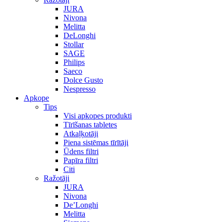
JURA
Nivona
Melitta
DeLonghi
Stollar
SAGE
Philips
Saeco
Dolce Gusto
Nespresso
Apkope
Tips
Visi apkopes produkti
Tīrīšanas tabletes
Atkaļķotāji
Piena sistēmas tīrītāji
Ūdens filtri
Papīra filtri
Citi
Ražotāji
JURA
Nivona
De’Longhi
Melitta