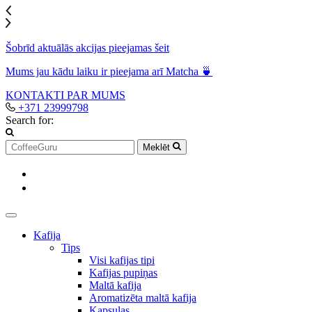
Šobrīd aktuālās akcijas pieejamas šeit
Mums jau kādu laiku ir pieejama arī Matcha 🍵
KONTAKTI
PAR MUMS
+371 23999798
Search for:
Meklēt
Kafija
Tips
Visi kafijas tipi
Kafijas pupiņas
Maltā kafija
Aromatizēta maltā kafija
Kapsulas