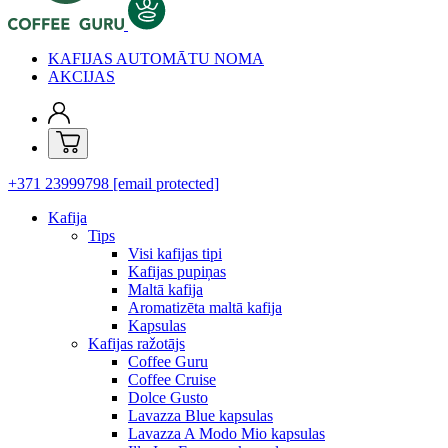
KAFIJAS AUTOMĀTU NOMA
AKCIJAS
+371 23999798
[email protected]
Kafija
Tips
Visi kafijas tipi
Kafijas pupiņas
Maltā kafija
Aromatizēta maltā kafija
Kapsulas
Kafijas ražotājs
Coffee Guru
Coffee Cruise
Dolce Gusto
Lavazza Blue kapsulas
Lavazza A Modo Mio kapsulas