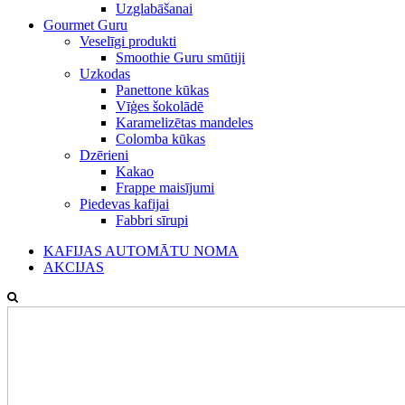
Uzglabāšanai
Gourmet Guru
Veselīgi produkti
Smoothie Guru smūtiji
Uzkodas
Panettone kūkas
Vīģes šokolādē
Karamelizētas mandeles
Colomba kūkas
Dzērieni
Kakao
Frappe maisījumi
Piedevas kafijai
Fabbri sīrupi
KAFIJAS AUTOMĀTU NOMA
AKCIJAS