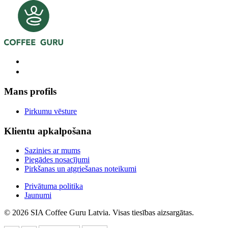
Mans profils
Pirkumu vēsture
Klientu apkalpošana
Sazinies ar mums
Piegādes nosacījumi
Pirkšanas un atgriešanas noteikumi
Privātuma politika
Jaunumi
© 2026 SIA Coffee Guru Latvia. Visas tiesības aizsargātas.