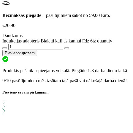
Bezmaksas piegāde
– pasūtījumiem sākot no 59,00 Eiro.
€
20.90
Daudzums
Indukcijas adapteris Bialetti kafijas kannai līdz 6tz quantity
Pievienot grozam
Produkts pašlaik ir pieejams veikalā. Piegāde 1-3 darba dienu laikā
9/10 pasūtījumiem mēs izsūtam tajā pašā vai nākošajā darba dienā!
Pievieno savam pirkumam: