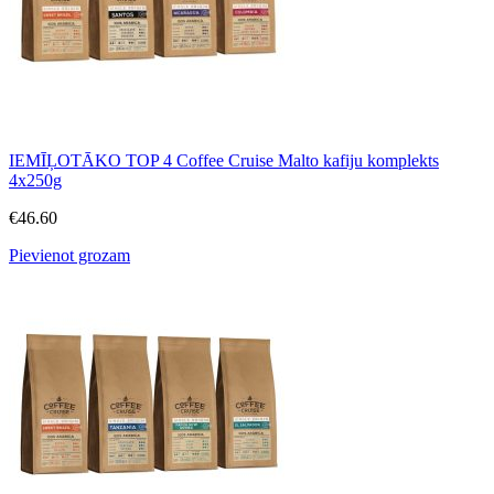
IEMĪĻOTĀKO TOP 4 Coffee Cruise Malto kafiju komplekts
4x250g
€
46.60
Pievienot grozam