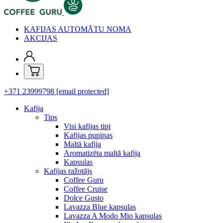
KAFIJAS AUTOMĀTU NOMA
AKCIJAS
+371 23999798
[email protected]
Kafija
Tips
Visi kafijas tipi
Kafijas pupiņas
Maltā kafija
Aromatizēta maltā kafija
Kapsulas
Kafijas ražotājs
Coffee Guru
Coffee Cruise
Dolce Gusto
Lavazza Blue kapsulas
Lavazza A Modo Mio kapsulas