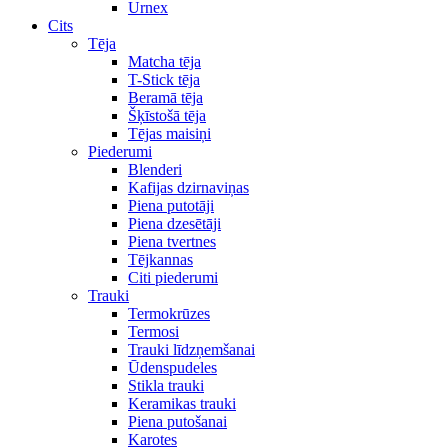
Urnex
Cits
Tēja
Matcha tēja
T-Stick tēja
Beramā tēja
Šķīstošā tēja
Tējas maisiņi
Piederumi
Blenderi
Kafijas dzirnaviņas
Piena putotāji
Piena dzesētāji
Piena tvertnes
Tējkannas
Citi piederumi
Trauki
Termokrūzes
Termosi
Trauki līdzņemšanai
Ūdenspudeles
Stikla trauki
Keramikas trauki
Piena putošanai
Karotes