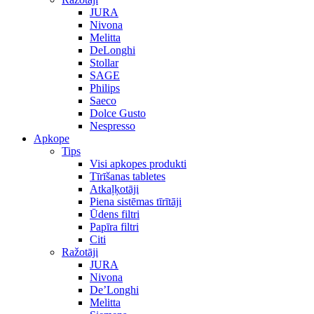
JURA
Nivona
Melitta
DeLonghi
Stollar
SAGE
Philips
Saeco
Dolce Gusto
Nespresso
Apkope
Tips
Visi apkopes produkti
Tīrīšanas tabletes
Atkaļķotāji
Piena sistēmas tīrītāji
Ūdens filtri
Papīra filtri
Citi
Ražotāji
JURA
Nivona
De’Longhi
Melitta