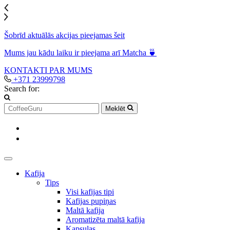
Šobrīd aktuālās akcijas pieejamas šeit
Mums jau kādu laiku ir pieejama arī Matcha 🍵
KONTAKTI
PAR MUMS
+371 23999798
Search for:
Meklēt
Kafija
Tips
Visi kafijas tipi
Kafijas pupiņas
Maltā kafija
Aromatizēta maltā kafija
Kapsulas