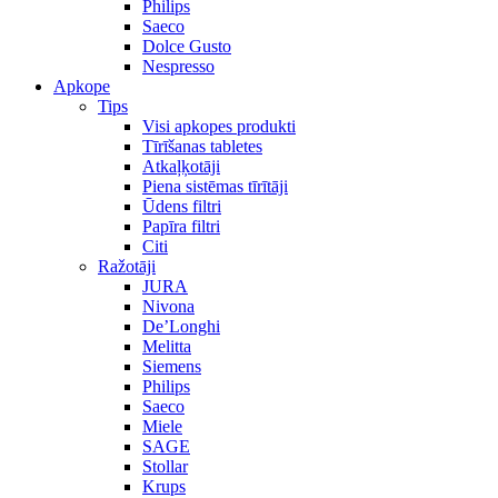
Philips
Saeco
Dolce Gusto
Nespresso
Apkope
Tips
Visi apkopes produkti
Tīrīšanas tabletes
Atkaļķotāji
Piena sistēmas tīrītāji
Ūdens filtri
Papīra filtri
Citi
Ražotāji
JURA
Nivona
De’Longhi
Melitta
Siemens
Philips
Saeco
Miele
SAGE
Stollar
Krups