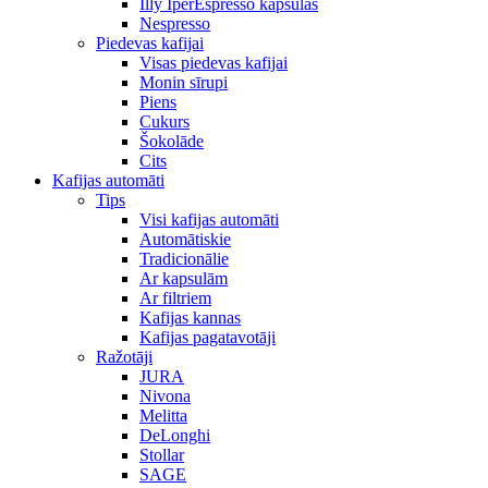
Illy IperEspresso kapsulas
Nespresso
Piedevas kafijai
Visas piedevas kafijai
Monin sīrupi
Piens
Cukurs
Šokolāde
Cits
Kafijas automāti
Tips
Visi kafijas automāti
Automātiskie
Tradicionālie
Ar kapsulām
Ar filtriem
Kafijas kannas
Kafijas pagatavotāji
Ražotāji
JURA
Nivona
Melitta
DeLonghi
Stollar
SAGE