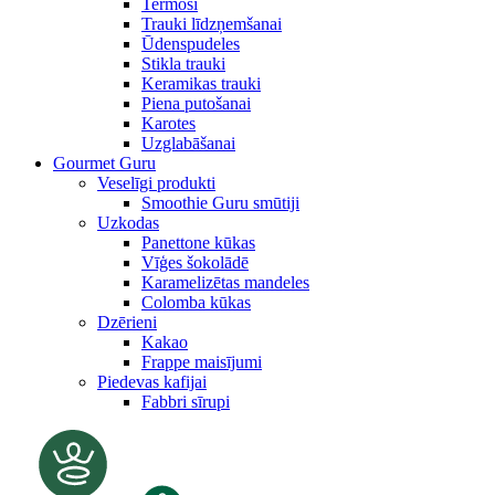
Termosi
Trauki līdzņemšanai
Ūdenspudeles
Stikla trauki
Keramikas trauki
Piena putošanai
Karotes
Uzglabāšanai
Gourmet Guru
Veselīgi produkti
Smoothie Guru smūtiji
Uzkodas
Panettone kūkas
Vīģes šokolādē
Karamelizētas mandeles
Colomba kūkas
Dzērieni
Kakao
Frappe maisījumi
Piedevas kafijai
Fabbri sīrupi