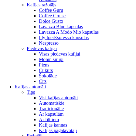
Kafijas ražotājs
Coffee Guru
Coffee Cruise
Dolce Gusto
Lavazza Blue kapsulas
Lavazza A Modo Mio kapsulas
Illy IperEspresso kapsulas
Nespresso
Piedevas kafijai
Visas piedevas kafijai
Monin sīrupi
Piens
Cukurs
Šokolāde
Cits
Kafijas automāti
Tips
Visi kafijas automāti
Automātiskie
Tradicionālie
Ar kapsulām
Ar filtriem
Kafijas kannas
Kafijas pagatavotāji
Ražotāji