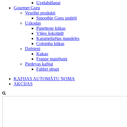
Uzglabāšanai
Gourmet Guru
Veselīgi produkti
Smoothie Guru smūtiji
Uzkodas
Panettone kūkas
Vīģes šokolādē
Karamelizētas mandeles
Colomba kūkas
Dzērieni
Kakao
Frappe maisījumi
Piedevas kafijai
Fabbri sīrupi
KAFIJAS AUTOMĀTU NOMA
AKCIJAS