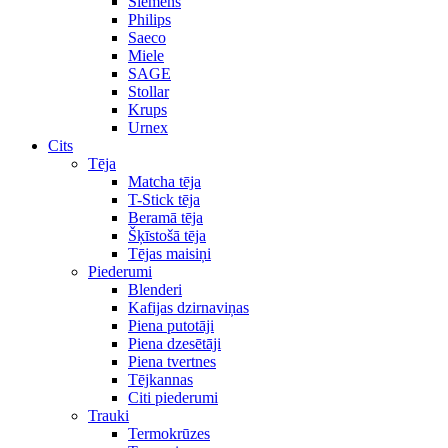
Siemens
Philips
Saeco
Miele
SAGE
Stollar
Krups
Urnex
Cits
Tēja
Matcha tēja
T-Stick tēja
Beramā tēja
Šķīstošā tēja
Tējas maisiņi
Piederumi
Blenderi
Kafijas dzirnaviņas
Piena putotāji
Piena dzesētāji
Piena tvertnes
Tējkannas
Citi piederumi
Trauki
Termokrūzes