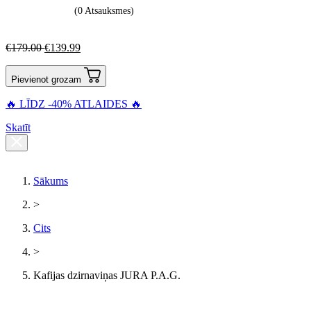
(0 Atsauksmes)
€
179.00
€
139.99
Pievienot grozam
🔥 LĪDZ -40% ATLAIDES 🔥
Skatīt
Sākums
>
Cits
>
Kafijas dzirnaviņas JURA P.A.G.