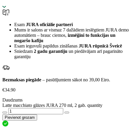
Esam
JURA oficiālie partneri
Mums ir salons ar vismaz 7 dažādiem ieslēgtiem JURA demo
automātiem – brauc ciemos,
izmēģini to funkcijas un
nogaršo kafiju
Esam ieguvuši papildus zināšanas
JURA rūpnīcā Šveicē
Sniedzam
2 gadu garantiju
un piedāvājam arī pagarināto
garantiju
Bezmaksas piegāde
– pasūtījumiem sākot no 39,00 Eiro.
€
34.90
Daudzums
Latte macchiato glāzes JURA 270 ml, 2 gab. quantity
Pievienot grozam