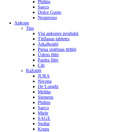
Philips
Saeco
Dolce Gusto
Nespresso
Apkope
Tips
Visi apkopes produkti
Tīrīšanas tabletes
Atkaļķotāji
Piena sistēmas tīrītāji
Ūdens filtri
Papīra filtri
Citi
Ražotāji
JURA
Nivona
De’Longhi
Melitta
Siemens
Philips
Saeco
Miele
SAGE
Stollar
Krups