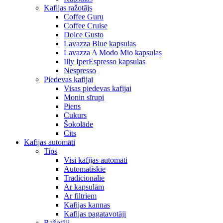
Kafijas ražotājs
Coffee Guru
Coffee Cruise
Dolce Gusto
Lavazza Blue kapsulas
Lavazza A Modo Mio kapsulas
Illy IperEspresso kapsulas
Nespresso
Piedevas kafijai
Visas piedevas kafijai
Monin sīrupi
Piens
Cukurs
Šokolāde
Cits
Kafijas automāti
Tips
Visi kafijas automāti
Automātiskie
Tradicionālie
Ar kapsulām
Ar filtriem
Kafijas kannas
Kafijas pagatavotāji
Ražotāji