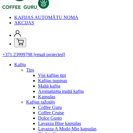
KAFIJAS AUTOMĀTU NOMA
AKCIJAS
+371 23999798
[email protected]
Kafija
Tips
Visi kafijas tipi
Kafijas pupiņas
Maltā kafija
Aromatizēta maltā kafija
Kapsulas
Kafijas ražotājs
Coffee Guru
Coffee Cruise
Dolce Gusto
Lavazza Blue kapsulas
Lavazza A Modo Mio kapsulas