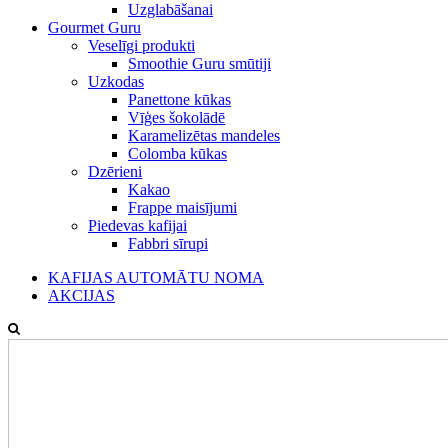
Uzglabāšanai
Gourmet Guru
Veselīgi produkti
Smoothie Guru smūtiji
Uzkodas
Panettone kūkas
Vīģes šokolādē
Karamelizētas mandeles
Colomba kūkas
Dzērieni
Kakao
Frappe maisījumi
Piedevas kafijai
Fabbri sīrupi
KAFIJAS AUTOMĀTU NOMA
AKCIJAS