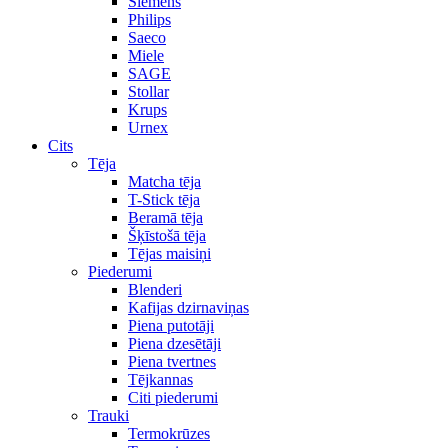
Siemens
Philips
Saeco
Miele
SAGE
Stollar
Krups
Urnex
Cits
Tēja
Matcha tēja
T-Stick tēja
Beramā tēja
Šķīstošā tēja
Tējas maisiņi
Piederumi
Blenderi
Kafijas dzirnaviņas
Piena putotāji
Piena dzesētāji
Piena tvertnes
Tējkannas
Citi piederumi
Trauki
Termokrūzes