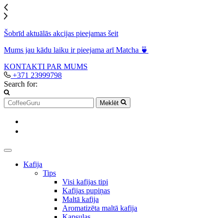
Šobrīd aktuālās akcijas pieejamas šeit
Mums jau kādu laiku ir pieejama arī Matcha 🍵
KONTAKTI
PAR MUMS
+371 23999798
Search for:
Meklēt
Kafija
Tips
Visi kafijas tipi
Kafijas pupiņas
Maltā kafija
Aromatizēta maltā kafija
Kapsulas