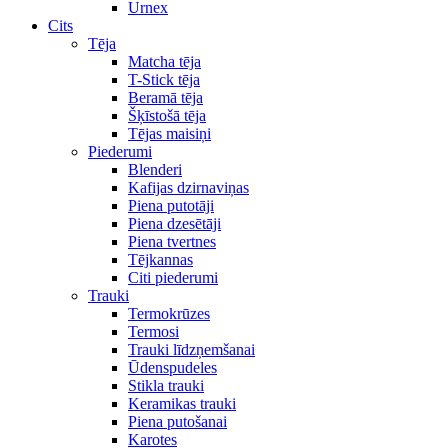
Urnex
Cits
Tēja
Matcha tēja
T-Stick tēja
Beramā tēja
Šķīstošā tēja
Tējas maisiņi
Piederumi
Blenderi
Kafijas dzirnaviņas
Piena putotāji
Piena dzesētāji
Piena tvertnes
Tējkannas
Citi piederumi
Trauki
Termokrūzes
Termosi
Trauki līdzņemšanai
Ūdenspudeles
Stikla trauki
Keramikas trauki
Piena putošanai
Karotes