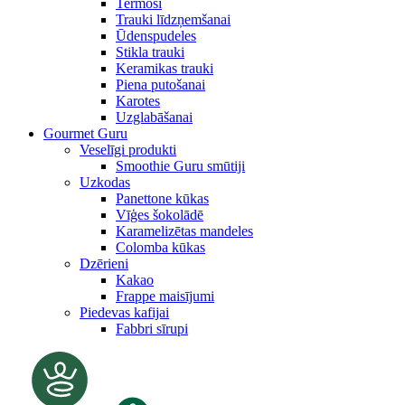
Termosi
Trauki līdzņemšanai
Ūdenspudeles
Stikla trauki
Keramikas trauki
Piena putošanai
Karotes
Uzglabāšanai
Gourmet Guru
Veselīgi produkti
Smoothie Guru smūtiji
Uzkodas
Panettone kūkas
Vīģes šokolādē
Karamelizētas mandeles
Colomba kūkas
Dzērieni
Kakao
Frappe maisījumi
Piedevas kafijai
Fabbri sīrupi