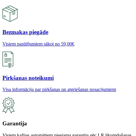
Bezmakas piegāde
Visiem pasūtījumiem sākot no 59,00€
Pirkšanas noteikumi
Visa informācija par pirkšanas un atgriešanas nosacijumiem
Garantija
Visiem kafijas automātiem pieejama garantija pēc LR likumdošanas