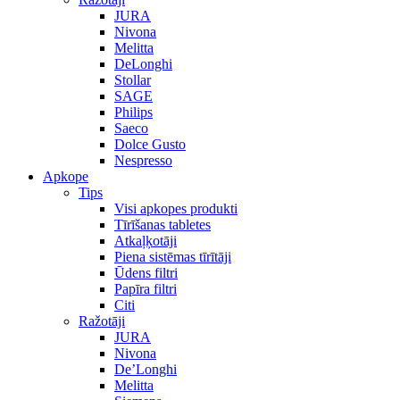
JURA
Nivona
Melitta
DeLonghi
Stollar
SAGE
Philips
Saeco
Dolce Gusto
Nespresso
Apkope
Tips
Visi apkopes produkti
Tīrīšanas tabletes
Atkaļķotāji
Piena sistēmas tīrītāji
Ūdens filtri
Papīra filtri
Citi
Ražotāji
JURA
Nivona
De’Longhi
Melitta