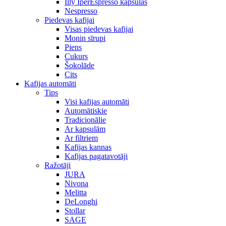
Illy IperEspresso kapsulas
Nespresso
Piedevas kafijai
Visas piedevas kafijai
Monin sīrupi
Piens
Cukurs
Šokolāde
Cits
Kafijas automāti
Tips
Visi kafijas automāti
Automātiskie
Tradicionālie
Ar kapsulām
Ar filtriem
Kafijas kannas
Kafijas pagatavotāji
Ražotāji
JURA
Nivona
Melitta
DeLonghi
Stollar
SAGE