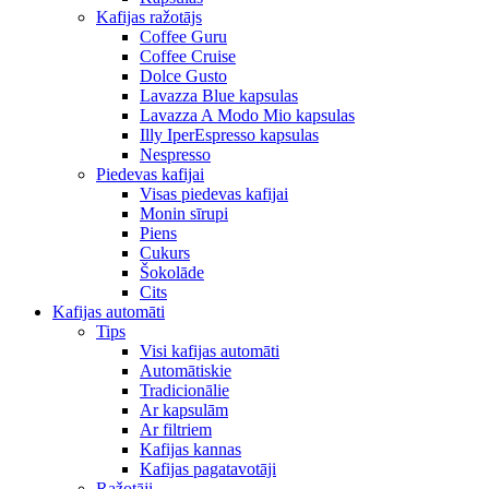
Kafijas ražotājs
Coffee Guru
Coffee Cruise
Dolce Gusto
Lavazza Blue kapsulas
Lavazza A Modo Mio kapsulas
Illy IperEspresso kapsulas
Nespresso
Piedevas kafijai
Visas piedevas kafijai
Monin sīrupi
Piens
Cukurs
Šokolāde
Cits
Kafijas automāti
Tips
Visi kafijas automāti
Automātiskie
Tradicionālie
Ar kapsulām
Ar filtriem
Kafijas kannas
Kafijas pagatavotāji
Ražotāji