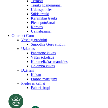
Termosi
Trauki līdzņemšanai
Ūdenspudeles
Stikla trauki
Keramikas trauki
Piena putošanai
Karotes
Uzglabāšanai
Gourmet Guru
Veselīgi produkti
Smoothie Guru smūtiji
Uzkodas
Panettone kūkas
Vīģes šokolādē
Karamelizētas mandeles
Colomba kūkas
Dzērieni
Kakao
Frappe maisījumi
Piedevas kafijai
Fabbri sīrupi