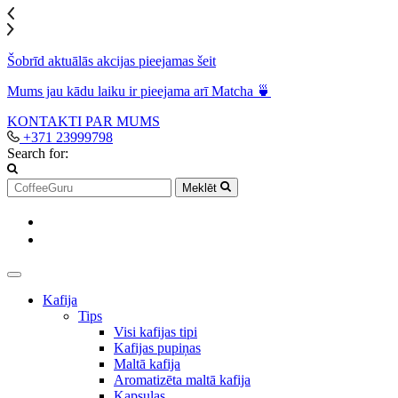
Šobrīd aktuālās akcijas pieejamas šeit
Mums jau kādu laiku ir pieejama arī Matcha 🍵
KONTAKTI
PAR MUMS
+371 23999798
Search for:
Meklēt
Kafija
Tips
Visi kafijas tipi
Kafijas pupiņas
Maltā kafija
Aromatizēta maltā kafija
Kapsulas