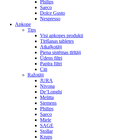
Philips
Saeco
Dolce Gusto
Nespresso
Apkope
Tips
Visi apkopes produkti
Tīrīšanas tabletes
Atkaļķotāji
Piena sistēmas tīrītāji
Ūdens filtri
Papīra filtri
Citi
Ražotāji
JURA
Nivona
De’Longhi
Melitta
Siemens
Philips
Saeco
Miele
SAGE
Stollar
Krups