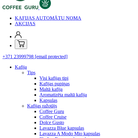
KAFIJAS AUTOMĀTU NOMA
AKCIJAS
+371 23999798
[email protected]
Kafija
Tips
Visi kafijas tipi
Kafijas pupiņas
Maltā kafija
Aromatizēta maltā kafija
Kapsulas
Kafijas ražotājs
Coffee Guru
Coffee Cruise
Dolce Gusto
Lavazza Blue kapsulas
Lavazza A Modo Mio kapsulas