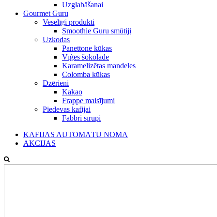
Uzglabāšanai
Gourmet Guru
Veselīgi produkti
Smoothie Guru smūtiji
Uzkodas
Panettone kūkas
Vīģes šokolādē
Karamelizētas mandeles
Colomba kūkas
Dzērieni
Kakao
Frappe maisījumi
Piedevas kafijai
Fabbri sīrupi
KAFIJAS AUTOMĀTU NOMA
AKCIJAS