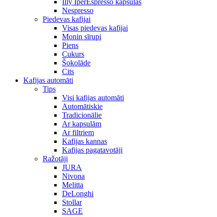
Illy IperEspresso kapsulas
Nespresso
Piedevas kafijai
Visas piedevas kafijai
Monin sīrupi
Piens
Cukurs
Šokolāde
Cits
Kafijas automāti
Tips
Visi kafijas automāti
Automātiskie
Tradicionālie
Ar kapsulām
Ar filtriem
Kafijas kannas
Kafijas pagatavotāji
Ražotāji
JURA
Nivona
Melitta
DeLonghi
Stollar
SAGE