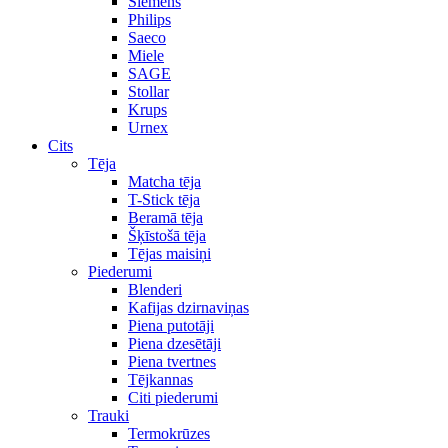
Siemens
Philips
Saeco
Miele
SAGE
Stollar
Krups
Urnex
Cits
Tēja
Matcha tēja
T-Stick tēja
Beramā tēja
Šķīstošā tēja
Tējas maisiņi
Piederumi
Blenderi
Kafijas dzirnaviņas
Piena putotāji
Piena dzesētāji
Piena tvertnes
Tējkannas
Citi piederumi
Trauki
Termokrūzes