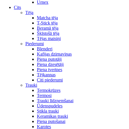
Urnex
Cits
Tēja
Matcha tēja
T-Stick tēja
Beramā tēja
Šķīstošā tēja
Tējas maisiņi
Piederumi
Blenderi
Kafijas dzirnaviņas
Piena putotāji
Piena dzesētāji
Piena tvertnes
Tējkannas
Citi piederumi
Trauki
Termokrūzes
Termosi
Trauki līdzņemšanai
Ūdenspudeles
Stikla trauki
Keramikas trauki
Piena putošanai
Karotes