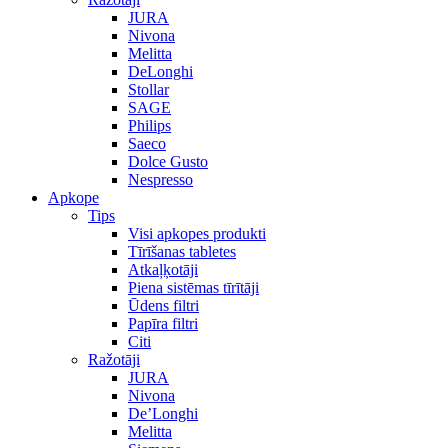
JURA
Nivona
Melitta
DeLonghi
Stollar
SAGE
Philips
Saeco
Dolce Gusto
Nespresso
Apkope
Tips
Visi apkopes produkti
Tīrīšanas tabletes
Atkaļķotāji
Piena sistēmas tīrītāji
Ūdens filtri
Papīra filtri
Citi
Ražotāji
JURA
Nivona
De’Longhi
Melitta