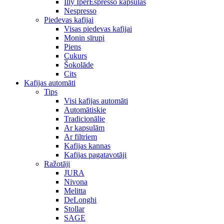
Illy IperEspresso kapsulas
Nespresso
Piedevas kafijai
Visas piedevas kafijai
Monin sīrupi
Piens
Cukurs
Šokolāde
Cits
Kafijas automāti
Tips
Visi kafijas automāti
Automātiskie
Tradicionālie
Ar kapsulām
Ar filtriem
Kafijas kannas
Kafijas pagatavotāji
Ražotāji
JURA
Nivona
Melitta
DeLonghi
Stollar
SAGE