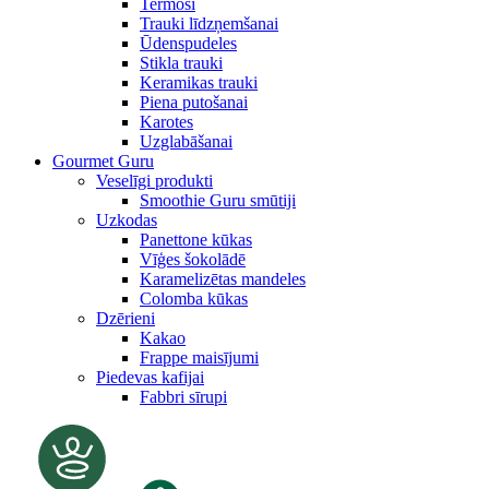
Termosi
Trauki līdzņemšanai
Ūdenspudeles
Stikla trauki
Keramikas trauki
Piena putošanai
Karotes
Uzglabāšanai
Gourmet Guru
Veselīgi produkti
Smoothie Guru smūtiji
Uzkodas
Panettone kūkas
Vīģes šokolādē
Karamelizētas mandeles
Colomba kūkas
Dzērieni
Kakao
Frappe maisījumi
Piedevas kafijai
Fabbri sīrupi