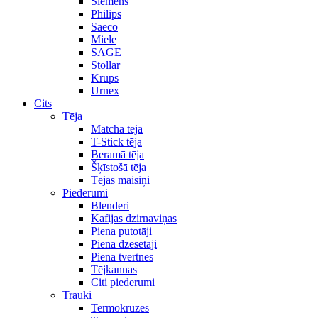
Siemens
Philips
Saeco
Miele
SAGE
Stollar
Krups
Urnex
Cits
Tēja
Matcha tēja
T-Stick tēja
Beramā tēja
Šķīstošā tēja
Tējas maisiņi
Piederumi
Blenderi
Kafijas dzirnaviņas
Piena putotāji
Piena dzesētāji
Piena tvertnes
Tējkannas
Citi piederumi
Trauki
Termokrūzes