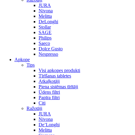
JURA
Nivona
Melitta
DeLonghi
Stollar
SAGE
Philips
Saeco
Dolce Gusto
Nespresso
Apkope
Tips
Visi apkopes produkti
Tīrīšanas tabletes
Atkaļķotāji
Piena sistēmas tīrītāji
Ūdens filtri
Papīra filtri
Citi
Ražotāji
JURA
Nivona
De’Longhi
Melitta