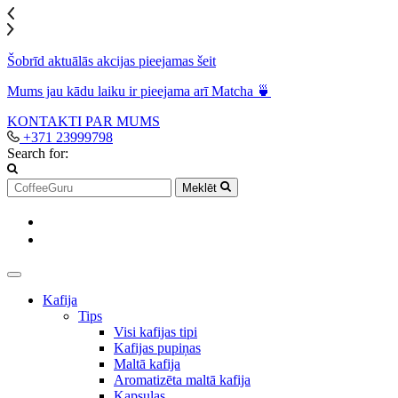
Šobrīd aktuālās akcijas pieejamas šeit
Mums jau kādu laiku ir pieejama arī Matcha 🍵
KONTAKTI
PAR MUMS
+371 23999798
Search for:
Meklēt
Kafija
Tips
Visi kafijas tipi
Kafijas pupiņas
Maltā kafija
Aromatizēta maltā kafija
Kapsulas