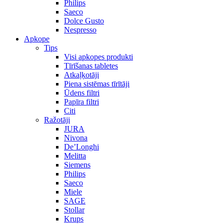
Philips
Saeco
Dolce Gusto
Nespresso
Apkope
Tips
Visi apkopes produkti
Tīrīšanas tabletes
Atkaļķotāji
Piena sistēmas tīrītāji
Ūdens filtri
Papīra filtri
Citi
Ražotāji
JURA
Nivona
De’Longhi
Melitta
Siemens
Philips
Saeco
Miele
SAGE
Stollar
Krups