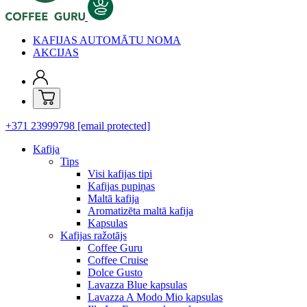
KAFIJAS AUTOMĀTU NOMA
AKCIJAS
+371 23999798
[email protected]
Kafija
Tips
Visi kafijas tipi
Kafijas pupiņas
Maltā kafija
Aromatizēta maltā kafija
Kapsulas
Kafijas ražotājs
Coffee Guru
Coffee Cruise
Dolce Gusto
Lavazza Blue kapsulas
Lavazza A Modo Mio kapsulas