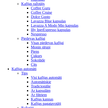
Kafijas ražotājs
Coffee Guru
Coffee Cruise
Dolce Gusto
Lavazza Blue kapsulas
Lavazza A Modo Mio kapsulas
Illy IperEspresso kapsulas
Nespresso
Piedevas kafijai
Visas piedevas kafijai
Monin sīrupi
Piens
Cukurs
Šokolāde
Cits
Kafijas automāti
Tips
Visi kafijas automāti
Automātiskie
Tradicionālie
Ar kapsulām
Ar filtriem
Kafijas kannas
Kafijas pagatavotāji
Ražotāji