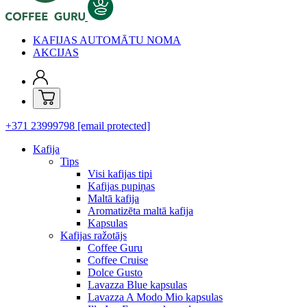
KAFIJAS AUTOMĀTU NOMA
AKCIJAS
+371 23999798
[email protected]
Kafija
Tips
Visi kafijas tipi
Kafijas pupiņas
Maltā kafija
Aromatizēta maltā kafija
Kapsulas
Kafijas ražotājs
Coffee Guru
Coffee Cruise
Dolce Gusto
Lavazza Blue kapsulas
Lavazza A Modo Mio kapsulas