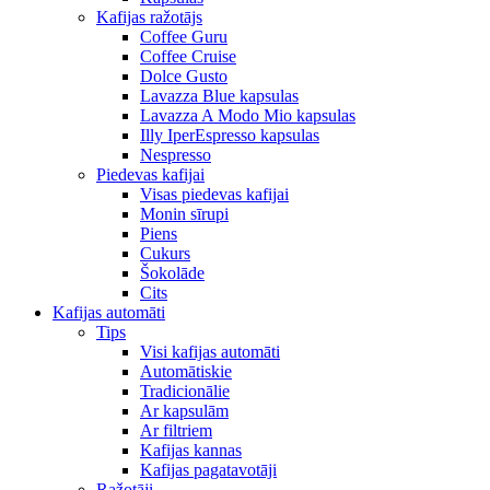
Kafijas ražotājs
Coffee Guru
Coffee Cruise
Dolce Gusto
Lavazza Blue kapsulas
Lavazza A Modo Mio kapsulas
Illy IperEspresso kapsulas
Nespresso
Piedevas kafijai
Visas piedevas kafijai
Monin sīrupi
Piens
Cukurs
Šokolāde
Cits
Kafijas automāti
Tips
Visi kafijas automāti
Automātiskie
Tradicionālie
Ar kapsulām
Ar filtriem
Kafijas kannas
Kafijas pagatavotāji
Ražotāji