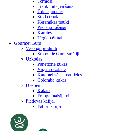
Termosi
Trauki līdzņemšanai
Ūdenspudeles
Stikla trauki
Keramikas trauki
Piena putošanai
Karotes
Uzglabāšanai
Gourmet Guru
Veselīgi produkti
Smoothie Guru smūtiji
Uzkodas
Panettone kūkas
Vīģes šokolādē
Karamelizētas mandeles
Colomba kūkas
Dzērieni
Kakao
Frappe maisījumi
Piedevas kafijai
Fabbri sīrupi