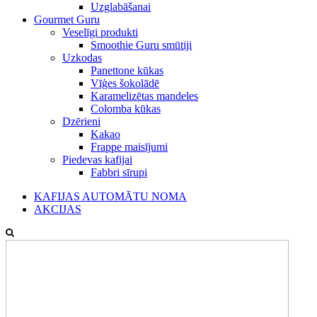
Uzglabāšanai
Gourmet Guru
Veselīgi produkti
Smoothie Guru smūtiji
Uzkodas
Panettone kūkas
Vīģes šokolādē
Karamelizētas mandeles
Colomba kūkas
Dzērieni
Kakao
Frappe maisījumi
Piedevas kafijai
Fabbri sīrupi
KAFIJAS AUTOMĀTU NOMA
AKCIJAS