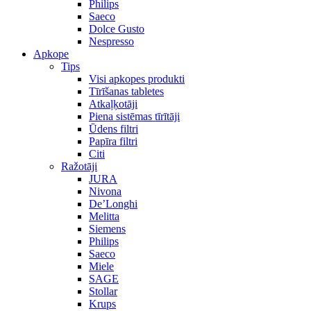
Philips
Saeco
Dolce Gusto
Nespresso
Apkope
Tips
Visi apkopes produkti
Tīrīšanas tabletes
Atkaļķotāji
Piena sistēmas tīrītāji
Ūdens filtri
Papīra filtri
Citi
Ražotāji
JURA
Nivona
De’Longhi
Melitta
Siemens
Philips
Saeco
Miele
SAGE
Stollar
Krups