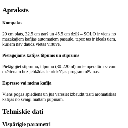
Superr
Labs aparāts kafiju garšigu taisa apkalpošana laba parādīs paskaidros 
Apraksts
Mon Jan 27 2025 18:27:46 GMT+0000 (Coordinated Universal Time
Kafijas automāts Melitta E950-322 Solo Pure Black
Kompakts
Julija Alute
Rating: 5/5
20 cm plats, 32.5 cm garš un 45.5 cm dziļš – SOLO ir viens no
Labs Kafijas automāts!
mazākajiem kafijas automātiem pasaulē, tāpēc tas ir ideāls tiem,
Labs veikals!
kuriem nav daudz vietas virtuvē.
Fri Dec 06 2024 04:04:45 GMT+0000 (Coordinated Universal Time)
Pielāgojams kafijas tilpums un stiprums
Pielāgojiet stiprumu, tilpumu (30-220ml) un temperatūru savam
dzērienam bez jebkādas iepriekšējas programmēšanas.
Espresso vai melna kafija
Viens pogas spiediens un jūs varēsiet izbaudīt tasīti aromātiskas
kafijas no svaigi maltām pupiņām.
Tehniskie dati
Vispārīgie parametri