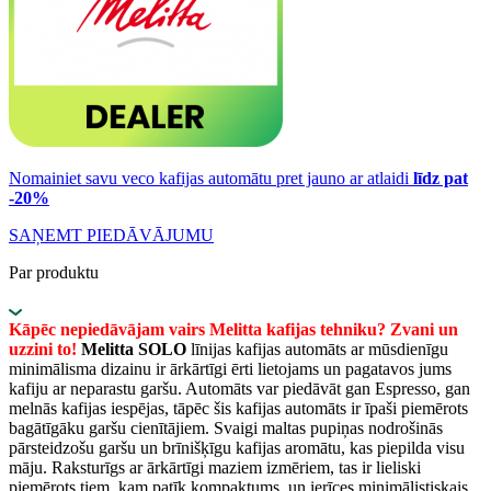
Nomainiet savu veco kafijas automātu pret jauno ar atlaidi
līdz pat
-20%
SAŅEMT PIEDĀVĀJUMU
Par produktu
Kāpēc nepiedāvājam vairs Melitta kafijas tehniku? Zvani un
uzzini to!
Melitta SOLO
līnijas kafijas automāts ar mūsdienīgu
minimālisma dizainu ir ārkārtīgi ērti lietojams un pagatavos jums
kafiju ar neparastu garšu. Automāts var piedāvāt gan Espresso, gan
melnās kafijas iespējas, tāpēc šis kafijas automāts ir īpaši piemērots
bagātīgāku garšu cienītājiem. Svaigi maltas pupiņas nodrošinās
pārsteidzošu garšu un brīnišķīgu kafijas aromātu, kas piepilda visu
māju. Raksturīgs ar ārkārtīgi maziem izmēriem, tas ir lieliski
piemērots tiem, kam patīk kompaktums, un ierīces minimālistiskais