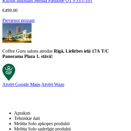
Kafijas automāts Melitta Passione OT F53/1-101
€
499.00
Pievienot grozam
Coffee Guru salons atrodas
Rīgā, Lielirbes ielā 17A
T/C
Panorama Plaza 1. stāvā!
Atvērt Google Maps
Atvērt Waze
Klientu atsauksmes
Apraksts
Kafijas automāts Melitta E950-322 Solo Pure Black
Tehniskie dati
Židruns
Melitta Solo apkopes produkti
Rating: 5/5
Melitta Solo saderīgie produkti