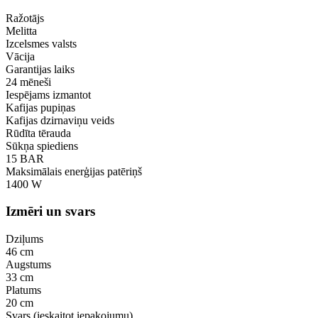
Ražotājs
Melitta
Izcelsmes valsts
Vācija
Garantijas laiks
24 mēneši
Iespējams izmantot
Kafijas pupiņas
Kafijas dzirnaviņu veids
Rūdīta tērauda
Sūkņa spiediens
15 BAR
Maksimālais enerģijas patēriņš
1400 W
Izmēri un svars
Dziļums
46 cm
Augstums
33 cm
Platums
20 cm
Svars (ieskaitot iepakojumu)