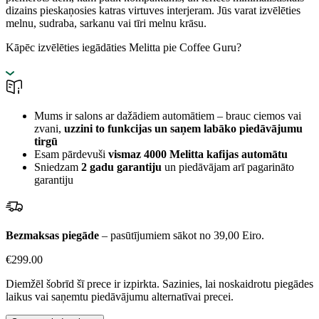
dizains pieskaņosies katras virtuves interjeram. Jūs varat izvēlēties
melnu, sudraba, sarkanu vai tīri melnu krāsu.
Kāpēc izvēlēties iegādāties Melitta pie Coffee Guru?
Mums ir salons ar dažādiem automātiem – brauc ciemos vai
zvani,
uzzini to funkcijas un saņem labāko piedāvājumu
tirgū
Esam pārdevuši
vismaz 4000 Melitta kafijas automātu
Sniedzam
2 gadu garantiju
un piedāvājam arī pagarināto
garantiju
Bezmaksas piegāde
– pasūtījumiem sākot no 39,00 Eiro.
€
299.00
Diemžēl šobrīd šī prece ir izpirkta. Sazinies, lai noskaidrotu piegādes
laikus vai saņemtu piedāvājumu alternatīvai precei.