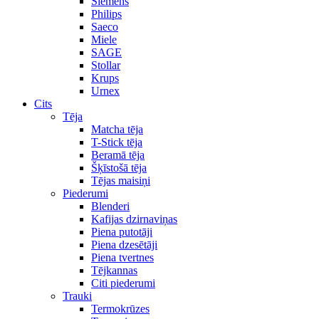
Siemens
Philips
Saeco
Miele
SAGE
Stollar
Krups
Urnex
Cits
Tēja
Matcha tēja
T-Stick tēja
Beramā tēja
Šķīstošā tēja
Tējas maisiņi
Piederumi
Blenderi
Kafijas dzirnaviņas
Piena putotāji
Piena dzesētāji
Piena tvertnes
Tējkannas
Citi piederumi
Trauki
Termokrūzes