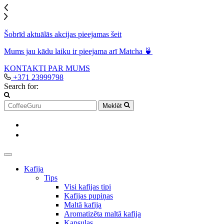
Šobrīd aktuālās akcijas pieejamas šeit
Mums jau kādu laiku ir pieejama arī Matcha 🍵
KONTAKTI
PAR MUMS
+371 23999798
Search for:
Meklēt
Kafija
Tips
Visi kafijas tipi
Kafijas pupiņas
Maltā kafija
Aromatizēta maltā kafija
Kapsulas