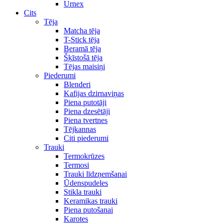
Urnex
Cits
Tēja
Matcha tēja
T-Stick tēja
Beramā tēja
Šķīstošā tēja
Tējas maisiņi
Piederumi
Blenderi
Kafijas dzirnaviņas
Piena putotāji
Piena dzesētāji
Piena tvertnes
Tējkannas
Citi piederumi
Trauki
Termokrūzes
Termosi
Trauki līdzņemšanai
Ūdenspudeles
Stikla trauki
Keramikas trauki
Piena putošanai
Karotes