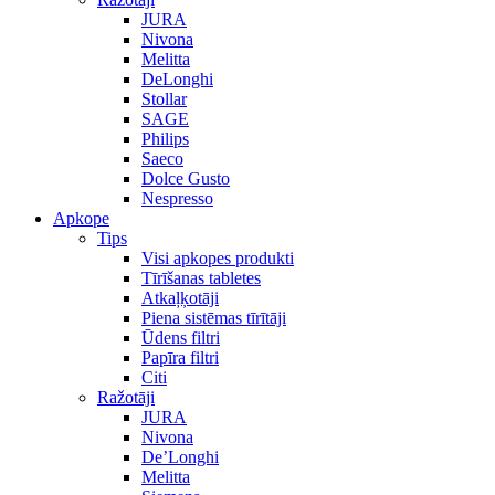
JURA
Nivona
Melitta
DeLonghi
Stollar
SAGE
Philips
Saeco
Dolce Gusto
Nespresso
Apkope
Tips
Visi apkopes produkti
Tīrīšanas tabletes
Atkaļķotāji
Piena sistēmas tīrītāji
Ūdens filtri
Papīra filtri
Citi
Ražotāji
JURA
Nivona
De’Longhi
Melitta