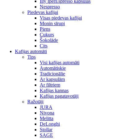
Illy IperEspresso kapsulas
Nespresso
Piedevas kafijai
Visas piedevas kafijai
Monin sīrupi
Piens
Cukurs
Šokolāde
Cits
Kafijas automāti
Tips
Visi kafijas automāti
Automātiskie
Tradicionālie
Ar kapsulām
Ar filtriem
Kafijas kannas
Kafijas pagatavotāji
Ražotāji
JURA
Nivona
Melitta
DeLonghi
Stollar
SAGE