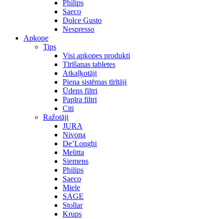
Philips
Saeco
Dolce Gusto
Nespresso
Apkope
Tips
Visi apkopes produkti
Tīrīšanas tabletes
Atkaļķotāji
Piena sistēmas tīrītāji
Ūdens filtri
Papīra filtri
Citi
Ražotāji
JURA
Nivona
De’Longhi
Melitta
Siemens
Philips
Saeco
Miele
SAGE
Stollar
Krups