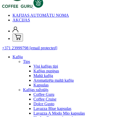
KAFIJAS AUTOMĀTU NOMA
AKCIJAS
+371 23999798
[email protected]
Kafija
Tips
Visi kafijas tipi
Kafijas pupiņas
Maltā kafija
Aromatizēta maltā kafija
Kapsulas
Kafijas ražotājs
Coffee Guru
Coffee Cruise
Dolce Gusto
Lavazza Blue kapsulas
Lavazza A Modo Mio kapsulas