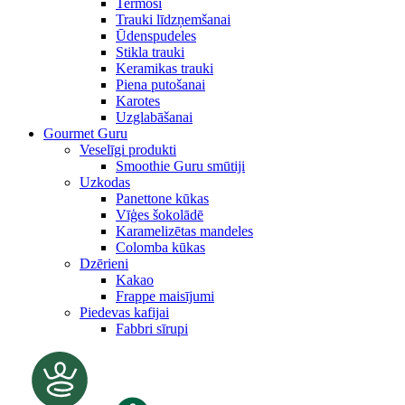
Termosi
Trauki līdzņemšanai
Ūdenspudeles
Stikla trauki
Keramikas trauki
Piena putošanai
Karotes
Uzglabāšanai
Gourmet Guru
Veselīgi produkti
Smoothie Guru smūtiji
Uzkodas
Panettone kūkas
Vīģes šokolādē
Karamelizētas mandeles
Colomba kūkas
Dzērieni
Kakao
Frappe maisījumi
Piedevas kafijai
Fabbri sīrupi