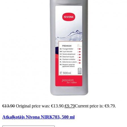
€
13.90
Original price was: €13.90.
€
9.79
Current price is: €9.79.
Atkaļķotājs Nivona NIRK703, 500 ml