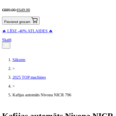
€
889.00
€
649.00
Pievienot grozam
🔥 LĪDZ -40% ATLAIDES 🔥
Skatīt
Sākums
>
2025 TOP machines
>
Kafijas automāts Nivona NICR 796
Kafijas automāts Nivona NICR