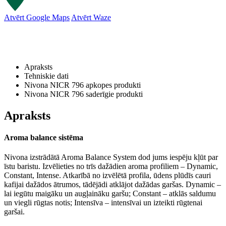
Atvērt Google Maps
Atvērt Waze
Apraksts
Tehniskie dati
Nivona NICR 796 apkopes produkti
Nivona NICR 796 saderīgie produkti
Apraksts
Aroma balance sistēma
Nivona izstrādātā Aroma Balance System dod jums iespēju kļūt par
īstu baristu. Izvēlieties no trīs dažādien aroma profiliem – Dynamic,
Constant, Intense. Atkarībā no izvēlētā profila, ūdens plūdīs cauri
kafijai dažādos ātrumos, tādējādi atklājot dažādas garšas. Dynamic –
lai iegūtu maigāku un augļaināku garšu; Constant – atklās saldumu
un viegli rūgtas notis; Intensīva – intensīvai un izteikti rūgtenai
garšai.