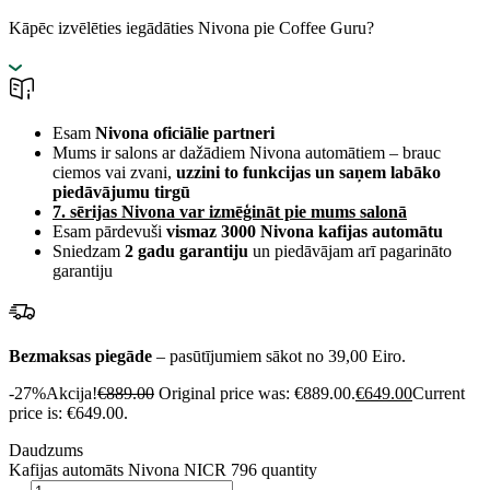
Kāpēc izvēlēties iegādāties Nivona pie Coffee Guru?
Esam
Nivona oficiālie partneri
Mums ir salons ar dažādiem Nivona automātiem – brauc
ciemos vai zvani,
uzzini to funkcijas un saņem labāko
piedāvājumu tirgū
7. sērijas Nivona var izmēģināt pie mums salonā
Esam pārdevuši
vismaz 3000 Nivona kafijas automātu
Sniedzam
2 gadu garantiju
un piedāvājam arī pagarināto
garantiju
Bezmaksas piegāde
– pasūtījumiem sākot no 39,00 Eiro.
-27%
Akcija!
€
889.00
Original price was: €889.00.
€
649.00
Current
price is: €649.00.
Daudzums
Kafijas automāts Nivona NICR 796 quantity