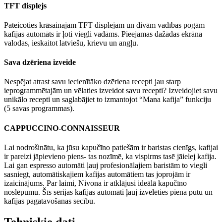
TFT displejs
Pateicoties krāsainajam TFT displejam un divām vadības pogām
kafijas automāts ir ļoti viegli vadāms. Pieejamas dažādas ekrāna
valodas, ieskaitot latviešu, krievu un angļu.
Sava dzēriena izveide
Nespējat atrast savu iecienītāko dzēriena recepti jau starp
ieprogrammētajām un vēlaties izveidot savu recepti? Izveidojiet savu
unikālo recepti un saglabājiet to izmantojot “Mana kafija” funkciju
(5 savas programmas).
CAPPUCCINO-CONNAISSEUR
Lai nodrošinātu, ka jūsu kapučīno patiešām ir baristas cienīgs, kafijai
ir pareizi jāpievieno piens- tas nozīmē, ka vispirms tasē jāielej kafija.
Lai gan espresso automāti ļauj profesionālajiem baristām to viegli
sasniegt, automātiskajiem kafijas automātiem tas joprojām ir
izaicinājums. Par laimi, Nivona ir atklājusi ideālā kapučīno
noslēpumu. Šīs sērijas kafijas automāti ļauj izvēlēties piena putu un
kafijas pagatavošanas secību.
Tehniskie dati