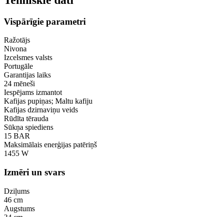
Vispārīgie parametri
Ražotājs
Nivona
Izcelsmes valsts
Portugāle
Garantijas laiks
24 mēneši
Iespējams izmantot
Kafijas pupiņas; Maltu kafiju
Kafijas dzirnaviņu veids
Rūdīta tērauda
Sūkņa spiediens
15 BAR
Maksimālais enerģijas patēriņš
1455 W
Izmēri un svars
Dziļums
46 cm
Augstums