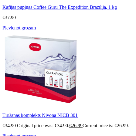
Kafijas pupiņas Coffee Guru The Expedition Brazīlija, 1 kg
€
37.90
Pievienot grozam
Tīrīšanas komplekts Nivona NICB 301
€
34.90
Original price was: €34.90.
€
26.99
Current price is: €26.99.
Pievienot grozam