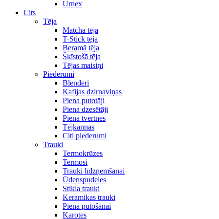
Urnex
Cits
Tēja
Matcha tēja
T-Stick tēja
Beramā tēja
Šķīstošā tēja
Tējas maisiņi
Piederumi
Blenderi
Kafijas dzirnaviņas
Piena putotāji
Piena dzesētāji
Piena tvertnes
Tējkannas
Citi piederumi
Trauki
Termokrūzes
Termosi
Trauki līdzņemšanai
Ūdenspudeles
Stikla trauki
Keramikas trauki
Piena putošanai
Karotes