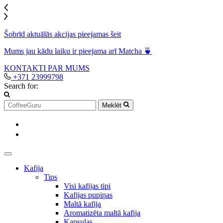
Šobrīd aktuālās akcijas pieejamas šeit
Mums jau kādu laiku ir pieejama arī Matcha 🍵
KONTAKTI
PAR MUMS
+371 23999798
Search for:
Meklēt
Kafija
Tips
Visi kafijas tipi
Kafijas pupiņas
Maltā kafija
Aromatizēta maltā kafija
Kapsulas