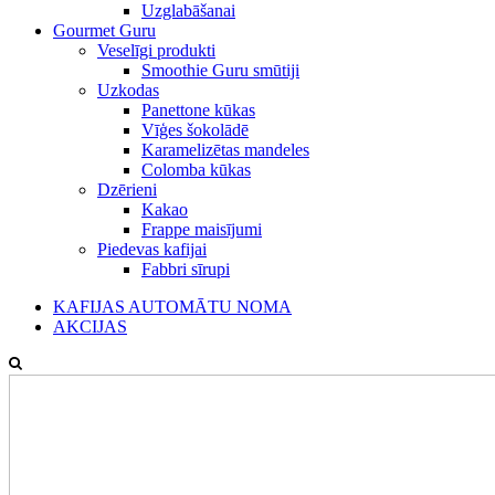
Uzglabāšanai
Gourmet Guru
Veselīgi produkti
Smoothie Guru smūtiji
Uzkodas
Panettone kūkas
Vīģes šokolādē
Karamelizētas mandeles
Colomba kūkas
Dzērieni
Kakao
Frappe maisījumi
Piedevas kafijai
Fabbri sīrupi
KAFIJAS AUTOMĀTU NOMA
AKCIJAS