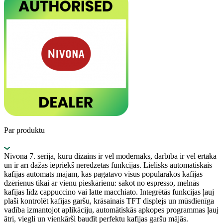
Par produktu
Nivona 7. sērija, kuru dizains ir vēl modernāks, darbība ir vēl ērtāka
un ir arī dažas iepriekš neredzētas funkcijas. Lielisks automātiskais
kafijas automāts mājām, kas pagatavo visus populārākos kafijas
dzērienus tikai ar vienu pieskārienu: sākot no espresso, melnās
kafijas līdz cappuccino vai latte macchiato. Integrētās funkcijas ļauj
plaši kontrolēt kafijas garšu, krāsainais TFT displejs un mūsdienīga
vadība izmantojot aplikāciju, automātiskās apkopes programmas ļauj
ātri, viegli un vienkārši baudīt perfektu kafijas garšu mājās.