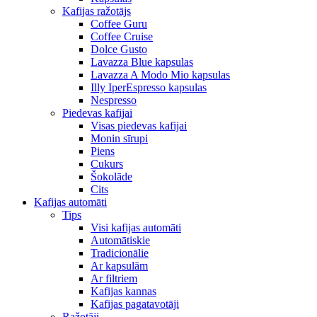
Kafijas ražotājs
Coffee Guru
Coffee Cruise
Dolce Gusto
Lavazza Blue kapsulas
Lavazza A Modo Mio kapsulas
Illy IperEspresso kapsulas
Nespresso
Piedevas kafijai
Visas piedevas kafijai
Monin sīrupi
Piens
Cukurs
Šokolāde
Cits
Kafijas automāti
Tips
Visi kafijas automāti
Automātiskie
Tradicionālie
Ar kapsulām
Ar filtriem
Kafijas kannas
Kafijas pagatavotāji
Ražotāji