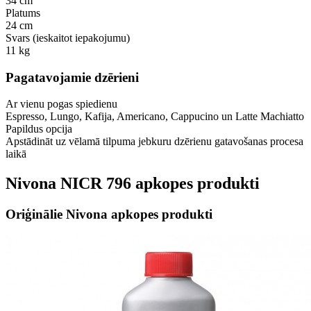
34 cm
Platums
24 cm
Svars (ieskaitot iepakojumu)
11 kg
Pagatavojamie dzērieni
Ar vienu pogas spiedienu
Espresso, Lungo, Kafija, Americano, Cappucino un Latte Machiatto
Papildus opcija
Apstādināt uz vēlamā tilpuma jebkuru dzērienu gatavošanas procesa
laikā
Nivona NICR 796 apkopes produkti
Oriģinālie Nivona apkopes produkti