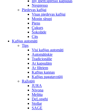
Illy IperEspresso kapsulas
Nespresso
Piedevas kafijai
Visas piedevas kafijai
Monin sīrupi
Piens
Cukurs
Šokolāde
Cits
Kafijas automāti
Tips
Visi kafijas automāti
Automātiskie
Tradicionālie
Ar kapsulām
Ar filtriem
Kafijas kannas
Kafijas pagatavotāji
Ražotāji
JURA
Nivona
Melitta
DeLonghi
Stollar
SAGE