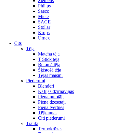
Siemens
Philips
Saeco
Miele
SAGE
Stollar
Krups
Urnex
Cits
Tēja
Matcha tēja
T-Stick tēja
Beramā tēja
Šķīstošā tēja
Tējas maisiņi
Piederumi
Blenderi
Kafijas dzirnaviņas
Piena putotāji
Piena dzesētāji
Piena tvertnes
Tējkannas
Citi piederumi
Trauki
Termokrūzes