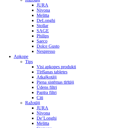
JURA
Nivona
Melitta
DeLonghi
Stollar
SAGE
Philips
Saeco
Dolce Gusto
Nespresso
Apkope
Tips
Visi apkopes produkti
Tīrīšanas tabletes
Atkaļķotāji
Piena sistēmas tīrītāji
Ūdens filtri
Papīra filtri
Citi
Ražotāji
JURA
Nivona
De’Longhi
Melitta