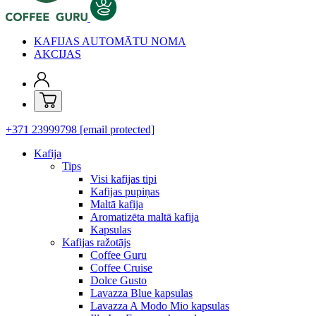
KAFIJAS AUTOMĀTU NOMA
AKCIJAS
+371 23999798
[email protected]
Kafija
Tips
Visi kafijas tipi
Kafijas pupiņas
Maltā kafija
Aromatizēta maltā kafija
Kapsulas
Kafijas ražotājs
Coffee Guru
Coffee Cruise
Dolce Gusto
Lavazza Blue kapsulas
Lavazza A Modo Mio kapsulas