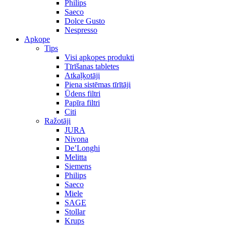
Philips
Saeco
Dolce Gusto
Nespresso
Apkope
Tips
Visi apkopes produkti
Tīrīšanas tabletes
Atkaļķotāji
Piena sistēmas tīrītāji
Ūdens filtri
Papīra filtri
Citi
Ražotāji
JURA
Nivona
De’Longhi
Melitta
Siemens
Philips
Saeco
Miele
SAGE
Stollar
Krups