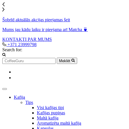
Šobrīd aktuālās akcijas pieejamas šeit
Mums jau kādu laiku ir pieejama arī Matcha 🍵
KONTAKTI
PAR MUMS
+371 23999798
Search for:
Meklēt
Kafija
Tips
Visi kafijas tipi
Kafijas pupiņas
Maltā kafija
Aromatizēta maltā kafija
Kapsulas