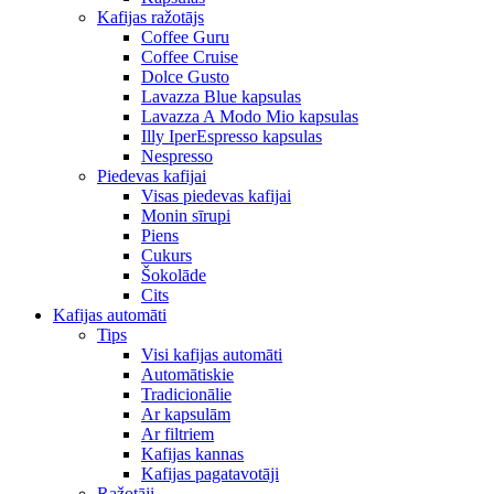
Kafijas ražotājs
Coffee Guru
Coffee Cruise
Dolce Gusto
Lavazza Blue kapsulas
Lavazza A Modo Mio kapsulas
Illy IperEspresso kapsulas
Nespresso
Piedevas kafijai
Visas piedevas kafijai
Monin sīrupi
Piens
Cukurs
Šokolāde
Cits
Kafijas automāti
Tips
Visi kafijas automāti
Automātiskie
Tradicionālie
Ar kapsulām
Ar filtriem
Kafijas kannas
Kafijas pagatavotāji
Ražotāji