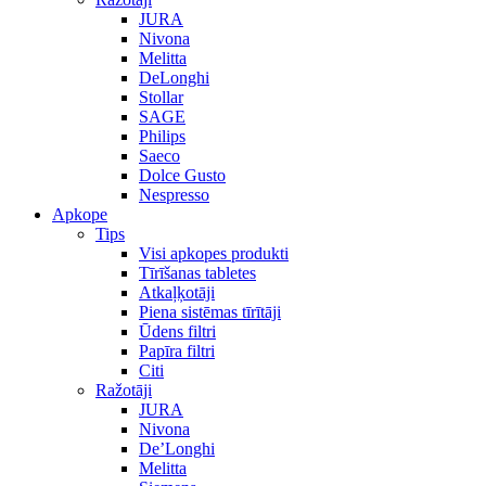
JURA
Nivona
Melitta
DeLonghi
Stollar
SAGE
Philips
Saeco
Dolce Gusto
Nespresso
Apkope
Tips
Visi apkopes produkti
Tīrīšanas tabletes
Atkaļķotāji
Piena sistēmas tīrītāji
Ūdens filtri
Papīra filtri
Citi
Ražotāji
JURA
Nivona
De’Longhi
Melitta