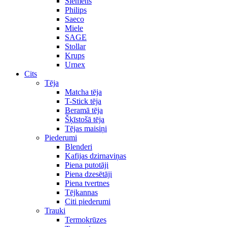
Siemens
Philips
Saeco
Miele
SAGE
Stollar
Krups
Urnex
Cits
Tēja
Matcha tēja
T-Stick tēja
Beramā tēja
Šķīstošā tēja
Tējas maisiņi
Piederumi
Blenderi
Kafijas dzirnaviņas
Piena putotāji
Piena dzesētāji
Piena tvertnes
Tējkannas
Citi piederumi
Trauki
Termokrūzes