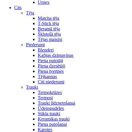
Urnex
Cits
Tēja
Matcha tēja
T-Stick tēja
Beramā tēja
Šķīstošā tēja
Tējas maisiņi
Piederumi
Blenderi
Kafijas dzirnaviņas
Piena putotāji
Piena dzesētāji
Piena tvertnes
Tējkannas
Citi piederumi
Trauki
Termokrūzes
Termosi
Trauki līdzņemšanai
Ūdenspudeles
Stikla trauki
Keramikas trauki
Piena putošanai
Karotes