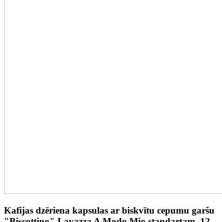
Kafijas dzēriena kapsulas ar biskvītu cepumu garšu
"Biscottino" Lavazza A Modo Mio standartam, 12