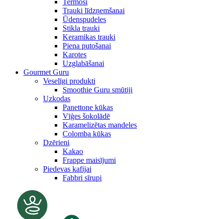
Termosi
Trauki līdzņemšanai
Ūdenspudeles
Stikla trauki
Keramikas trauki
Piena putošanai
Karotes
Uzglabāšanai
Gourmet Guru
Veselīgi produkti
Smoothie Guru smūtiji
Uzkodas
Panettone kūkas
Vīģes šokolādē
Karamelizētas mandeles
Colomba kūkas
Dzērieni
Kakao
Frappe maisījumi
Piedevas kafijai
Fabbri sīrupi