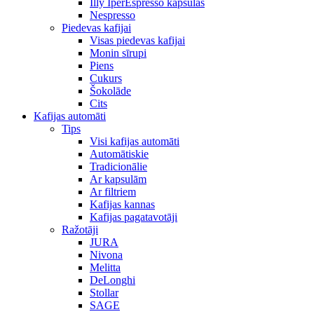
Illy IperEspresso kapsulas
Nespresso
Piedevas kafijai
Visas piedevas kafijai
Monin sīrupi
Piens
Cukurs
Šokolāde
Cits
Kafijas automāti
Tips
Visi kafijas automāti
Automātiskie
Tradicionālie
Ar kapsulām
Ar filtriem
Kafijas kannas
Kafijas pagatavotāji
Ražotāji
JURA
Nivona
Melitta
DeLonghi
Stollar
SAGE