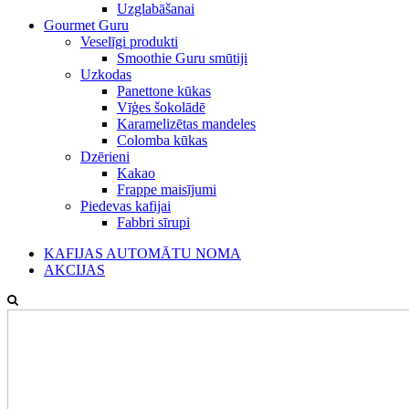
Uzglabāšanai
Gourmet Guru
Veselīgi produkti
Smoothie Guru smūtiji
Uzkodas
Panettone kūkas
Vīģes šokolādē
Karamelizētas mandeles
Colomba kūkas
Dzērieni
Kakao
Frappe maisījumi
Piedevas kafijai
Fabbri sīrupi
KAFIJAS AUTOMĀTU NOMA
AKCIJAS