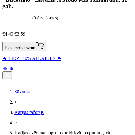
gab.
(0 Atsauksmes)
€
4.49
€
3.59
Pievienot grozam
🔥 LĪDZ -40% ATLAIDES 🔥
Skatīt
Sākums
>
Kafijas ražotājs
>
Kafijas dzēriena kapsulas ar biskvītu cepumu garšu