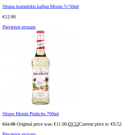
Sīrupu komplekts kafijai Monin 5×50ml
€
12.90
Pievienot grozam
Sīrups Monin Pistāciju 700ml
€
11.90
Original price was: €11.90.
€
9.52
Current price is: €9.52.
Pievienot grozam