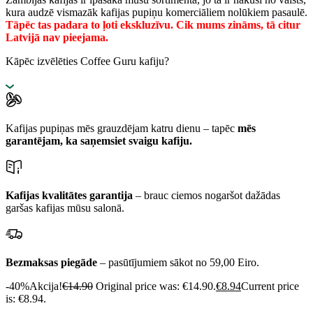
kura audzē vismazāk kafijas pupiņu komerciāliem nolūkiem pasaulē.
Tāpēc tas padara to ļoti ekskluzīvu. Cik mums zināms, tā citur
Latvijā nav pieejama.
Kāpēc izvēlēties Coffee Guru kafiju?
Kafijas pupiņas mēs grauzdējam katru dienu – tapēc
mēs
garantējam, ka saņemsiet svaigu kafiju.
Kafijas kvalitātes garantija
– brauc ciemos nogaršot dažādas
garšas kafijas mūsu salonā.
Bezmaksas piegāde
– pasūtījumiem sākot no 59,00 Eiro.
-40%
Akcija!
€
14.90
Original price was: €14.90.
€
8.94
Current price
is: €8.94.