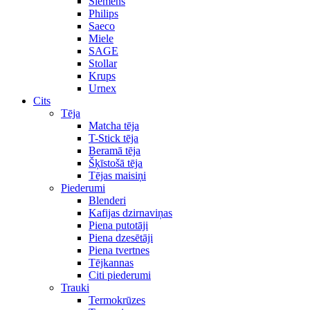
Siemens
Philips
Saeco
Miele
SAGE
Stollar
Krups
Urnex
Cits
Tēja
Matcha tēja
T-Stick tēja
Beramā tēja
Šķīstošā tēja
Tējas maisiņi
Piederumi
Blenderi
Kafijas dzirnaviņas
Piena putotāji
Piena dzesētāji
Piena tvertnes
Tējkannas
Citi piederumi
Trauki
Termokrūzes