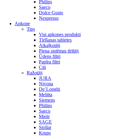
Philips
Saeco
Dolce Gusto
Nespresso
Apkope
Tips
Visi apkopes produkti
Tīrīšanas tabletes
Atkaļķotāji
Piena sistēmas tīrītāji
Ūdens filtri
Papīra filtri
Citi
Ražotāji
JURA
Nivona
De’Longhi
Melitta
Siemens
Philips
Saeco
Miele
SAGE
Stollar
Krups