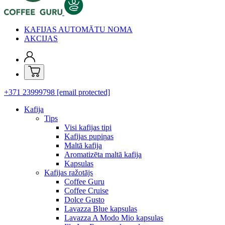
KAFIJAS AUTOMĀTU NOMA
AKCIJAS
+371 23999798
[email protected]
Kafija
Tips
Visi kafijas tipi
Kafijas pupiņas
Maltā kafija
Aromatizēta maltā kafija
Kapsulas
Kafijas ražotājs
Coffee Guru
Coffee Cruise
Dolce Gusto
Lavazza Blue kapsulas
Lavazza A Modo Mio kapsulas