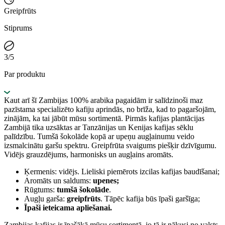
Greipfrūts
Stiprums
3/5
Par produktu
Kaut arī šī Zambijas 100% arabika pagaidām ir salīdzinoši maz
pazīstama specializēto kafiju aprindās, no brīža, kad to pagaršojām,
zinājām, ka tai jābūt mūsu sortimentā. Pirmās kafijas plantācijas
Zambijā tika uzsāktas ar Tanzānijas un Kenijas kafijas sēklu
palīdzību. Tumšā šokolāde kopā ar upeņu augļainumu veido
izsmalcinātu garšu spektru. Greipfrūta svaigums piešķir dzīvīgumu.
Vidējs grauzdējums, harmonisks un augļains aromāts.
Ķermenis: vidējs. Lieliski piemērots izcilas kafijas baudīšanai;
Aromāts un saldums:
upenes;
Rūgtums:
tumšā šokolāde
.
Augļu garša:
greipfrūts
. Tāpēc kafija būs īpaši garšīga;
Īpaši ieteicama apliešanai.
Zambijas kafijas ir īpašākā mūsu sortimentā, jo tā ir nākusi no valsts,