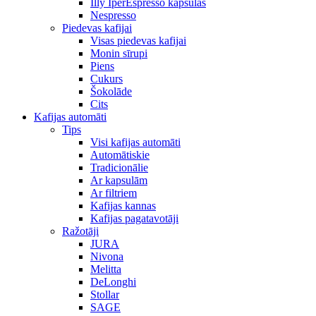
Illy IperEspresso kapsulas
Nespresso
Piedevas kafijai
Visas piedevas kafijai
Monin sīrupi
Piens
Cukurs
Šokolāde
Cits
Kafijas automāti
Tips
Visi kafijas automāti
Automātiskie
Tradicionālie
Ar kapsulām
Ar filtriem
Kafijas kannas
Kafijas pagatavotāji
Ražotāji
JURA
Nivona
Melitta
DeLonghi
Stollar
SAGE