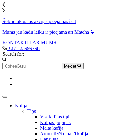
Šobrīd aktuālās akcijas pieejamas šeit
Mums jau kādu laiku ir pieejama arī Matcha 🍵
KONTAKTI
PAR MUMS
+371 23999798
Search for:
Meklēt
Kafija
Tips
Visi kafijas tipi
Kafijas pupiņas
Maltā kafija
Aromatizēta maltā kafija
Kapsulas