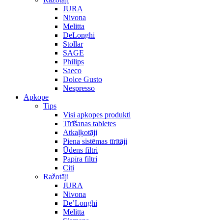
JURA
Nivona
Melitta
DeLonghi
Stollar
SAGE
Philips
Saeco
Dolce Gusto
Nespresso
Apkope
Tips
Visi apkopes produkti
Tīrīšanas tabletes
Atkaļķotāji
Piena sistēmas tīrītāji
Ūdens filtri
Papīra filtri
Citi
Ražotāji
JURA
Nivona
De’Longhi
Melitta