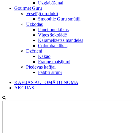
Uzglabāšanai
Gourmet Guru
Veselīgi produkti
Smoothie Guru smūtiji
Uzkodas
Panettone kūkas
Vīģes šokolādē
Karamelizētas mandeles
Colomba kūkas
Dzērieni
Kakao
Frappe maisījumi
Piedevas kafijai
Fabbri sīrupi
KAFIJAS AUTOMĀTU NOMA
AKCIJAS