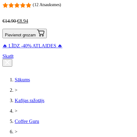
(12 Atsauksmes)
€
14.90
€
8.94
Pievienot grozam
🔥 LĪDZ -40% ATLAIDES 🔥
Skatīt
Sākums
>
Kafijas ražotājs
>
Coffee Guru
>