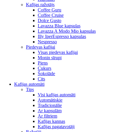
Kafijas ražotājs
Coffee Guru
Coffee Cruise
Dolce Gusto
Lavazza Blue kapsulas
Lavazza A Modo Mio kapsulas
Illy IperEspresso kapsulas
Nespresso
Piedevas kafijai
Visas piedevas kafijai
Monin sīrupi
Piens
Cukurs
Šokolāde
Cits
Kafijas automāti
Tips
Visi kafijas automāti
Automātiskie
Tradicionālie
Ar kapsulām
Ar filtriem
Kafijas kannas
Kafijas pagatavotāji
Ražotāji