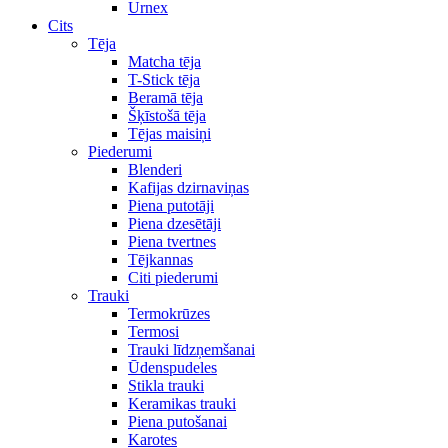
Urnex
Cits
Tēja
Matcha tēja
T-Stick tēja
Beramā tēja
Šķīstošā tēja
Tējas maisiņi
Piederumi
Blenderi
Kafijas dzirnaviņas
Piena putotāji
Piena dzesētāji
Piena tvertnes
Tējkannas
Citi piederumi
Trauki
Termokrūzes
Termosi
Trauki līdzņemšanai
Ūdenspudeles
Stikla trauki
Keramikas trauki
Piena putošanai
Karotes