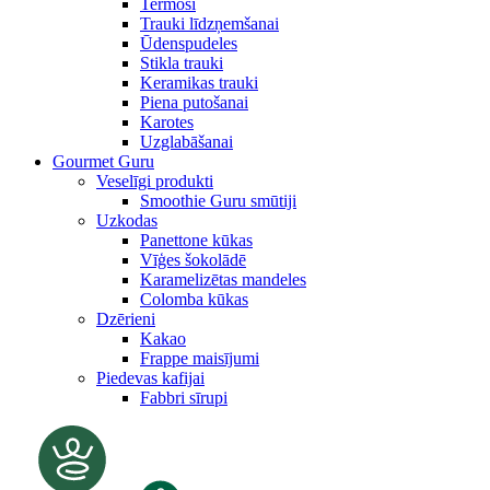
Termosi
Trauki līdzņemšanai
Ūdenspudeles
Stikla trauki
Keramikas trauki
Piena putošanai
Karotes
Uzglabāšanai
Gourmet Guru
Veselīgi produkti
Smoothie Guru smūtiji
Uzkodas
Panettone kūkas
Vīģes šokolādē
Karamelizētas mandeles
Colomba kūkas
Dzērieni
Kakao
Frappe maisījumi
Piedevas kafijai
Fabbri sīrupi