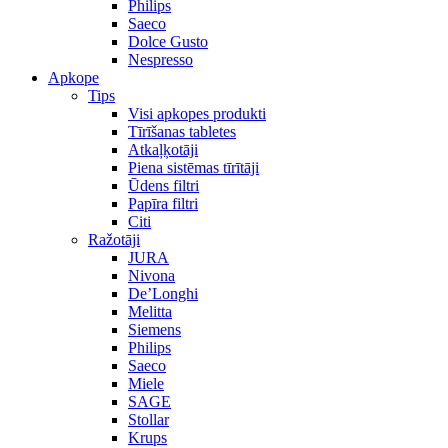
Philips
Saeco
Dolce Gusto
Nespresso
Apkope
Tips
Visi apkopes produkti
Tīrīšanas tabletes
Atkaļķotāji
Piena sistēmas tīrītāji
Ūdens filtri
Papīra filtri
Citi
Ražotāji
JURA
Nivona
De’Longhi
Melitta
Siemens
Philips
Saeco
Miele
SAGE
Stollar
Krups