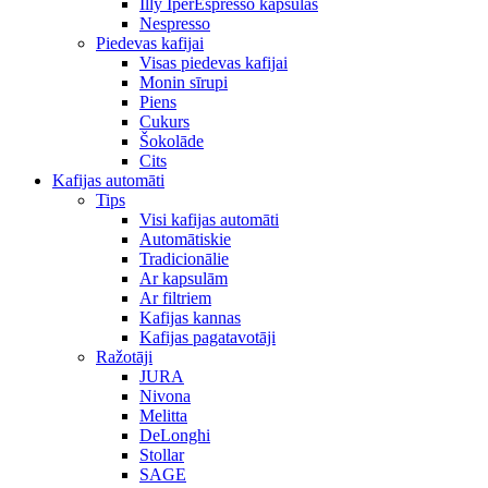
Illy IperEspresso kapsulas
Nespresso
Piedevas kafijai
Visas piedevas kafijai
Monin sīrupi
Piens
Cukurs
Šokolāde
Cits
Kafijas automāti
Tips
Visi kafijas automāti
Automātiskie
Tradicionālie
Ar kapsulām
Ar filtriem
Kafijas kannas
Kafijas pagatavotāji
Ražotāji
JURA
Nivona
Melitta
DeLonghi
Stollar
SAGE