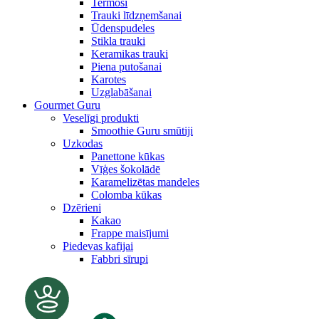
Termosi
Trauki līdzņemšanai
Ūdenspudeles
Stikla trauki
Keramikas trauki
Piena putošanai
Karotes
Uzglabāšanai
Gourmet Guru
Veselīgi produkti
Smoothie Guru smūtiji
Uzkodas
Panettone kūkas
Vīģes šokolādē
Karamelizētas mandeles
Colomba kūkas
Dzērieni
Kakao
Frappe maisījumi
Piedevas kafijai
Fabbri sīrupi