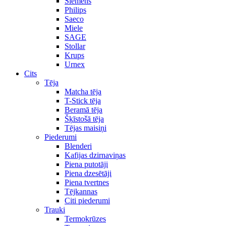
Siemens
Philips
Saeco
Miele
SAGE
Stollar
Krups
Urnex
Cits
Tēja
Matcha tēja
T-Stick tēja
Beramā tēja
Šķīstošā tēja
Tējas maisiņi
Piederumi
Blenderi
Kafijas dzirnaviņas
Piena putotāji
Piena dzesētāji
Piena tvertnes
Tējkannas
Citi piederumi
Trauki
Termokrūzes