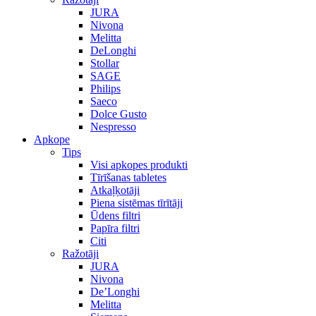
JURA
Nivona
Melitta
DeLonghi
Stollar
SAGE
Philips
Saeco
Dolce Gusto
Nespresso
Apkope
Tips
Visi apkopes produkti
Tīrīšanas tabletes
Atkaļķotāji
Piena sistēmas tīrītāji
Ūdens filtri
Papīra filtri
Citi
Ražotāji
JURA
Nivona
De’Longhi
Melitta