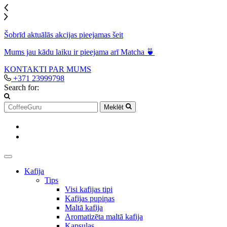
Šobrīd aktuālās akcijas pieejamas šeit
Mums jau kādu laiku ir pieejama arī Matcha 🍵
KONTAKTI
PAR MUMS
+371 23999798
Search for:
Meklēt
Kafija
Tips
Visi kafijas tipi
Kafijas pupiņas
Maltā kafija
Aromatizēta maltā kafija
Kapsulas