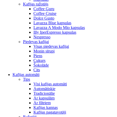
Kafijas ražotājs
Coffee Guru
Coffee Cruise
Dolce Gusto
Lavazza Blue kapsulas
Lavazza A Modo Mio kapsulas
Illy IperEspresso kapsulas
Nespresso
Piedevas kafijai
Visas piedevas kafijai
Monin sīrupi
Piens
Cukurs
Šokolāde
Cits
Kafijas automāti
Tips
Visi kafijas automāti
Automātiskie
Tradicionālie
Ar kapsulām
Ar filtriem
Kafijas kannas
Kafijas pagatavotāji
Ražotāji