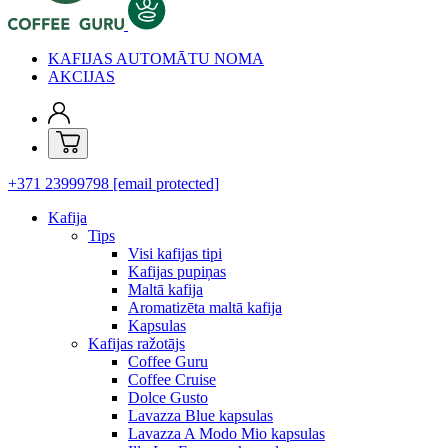
KAFIJAS AUTOMĀTU NOMA
AKCIJAS
+371 23999798
[email protected]
Kafija
Tips
Visi kafijas tipi
Kafijas pupiņas
Maltā kafija
Aromatizēta maltā kafija
Kapsulas
Kafijas ražotājs
Coffee Guru
Coffee Cruise
Dolce Gusto
Lavazza Blue kapsulas
Lavazza A Modo Mio kapsulas