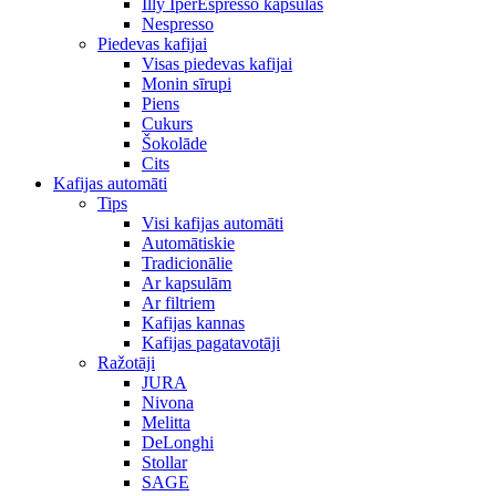
Illy IperEspresso kapsulas
Nespresso
Piedevas kafijai
Visas piedevas kafijai
Monin sīrupi
Piens
Cukurs
Šokolāde
Cits
Kafijas automāti
Tips
Visi kafijas automāti
Automātiskie
Tradicionālie
Ar kapsulām
Ar filtriem
Kafijas kannas
Kafijas pagatavotāji
Ražotāji
JURA
Nivona
Melitta
DeLonghi
Stollar
SAGE