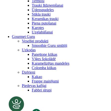
Termosi
Trauki līdzņemšanai
Ūdenspudeles
Stikla trauki
Keramikas trauki
Piena putošanai
Karotes
Uzglabāšanai
Gourmet Guru
Veselīgi produkti
Smoothie Guru smūtiji
Uzkodas
Panettone kūkas
Vīģes šokolādē
Karamelizētas mandeles
Colomba kūkas
Dzērieni
Kakao
Frappe maisījumi
Piedevas kafijai
Fabbri sīrupi