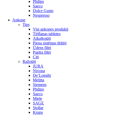
Philips
Saeco
Dolce Gusto
Nespresso
Apkope
Tips
Visi apkopes produkti
Tīrīšanas tabletes
Atkaļķotāji
Piena sistēmas tīrītāji
Ūdens filtri
Papīra filtri
Citi
Ražotāji
JURA
Nivona
De’Longhi
Melitta
Siemens
Philips
Saeco
Miele
SAGE
Stollar
Krups