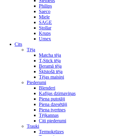
Siemens
Philips
Saeco
Miele
SAGE
Stollar
Krups
Urnex
Cits
Tēja
Matcha tēja
T-Stick tēja
Beramā tēja
Šķīstošā tēja
Tējas maisiņi
Piederumi
Blenderi
Kafijas dzirnaviņas
Piena putotāji
Piena dzesētāji
Piena tvertnes
Tējkannas
Citi piederumi
Trauki
Termokrūzes