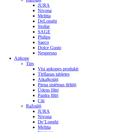
JURA
Nivona
Melitta
DeLonghi
Stollar
SAGE
Philips
Saeco
Dolce Gusto
Nespresso
Apkope
Tips
Visi apkopes produkti
Tīrīšanas tabletes
Atkaļķotāji
Piena sistēmas tīrītāji
Ūdens filtri
Papīra filtri
Citi
Ražotāji
JURA
Nivona
De’Longhi
Melitta