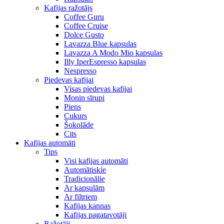
Kafijas ražotājs
Coffee Guru
Coffee Cruise
Dolce Gusto
Lavazza Blue kapsulas
Lavazza A Modo Mio kapsulas
Illy IperEspresso kapsulas
Nespresso
Piedevas kafijai
Visas piedevas kafijai
Monin sīrupi
Piens
Cukurs
Šokolāde
Cits
Kafijas automāti
Tips
Visi kafijas automāti
Automātiskie
Tradicionālie
Ar kapsulām
Ar filtriem
Kafijas kannas
Kafijas pagatavotāji
Ražotāji