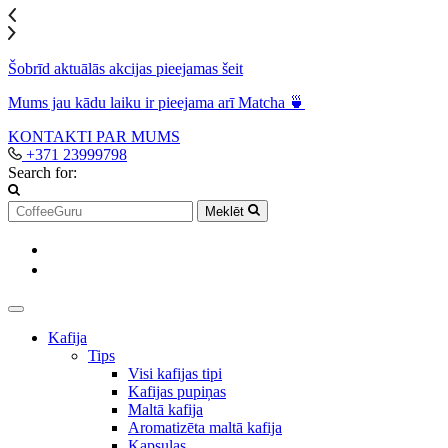
Šobrīd aktuālās akcijas pieejamas šeit
Mums jau kādu laiku ir pieejama arī Matcha 🍵
KONTAKTI
PAR MUMS
+371 23999798
Search for:
Meklēt
Kafija
Tips
Visi kafijas tipi
Kafijas pupiņas
Maltā kafija
Aromatizēta maltā kafija
Kapsulas