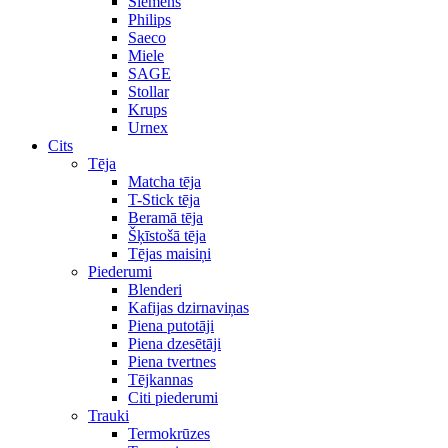
Siemens
Philips
Saeco
Miele
SAGE
Stollar
Krups
Urnex
Cits
Tēja
Matcha tēja
T-Stick tēja
Beramā tēja
Šķīstošā tēja
Tējas maisiņi
Piederumi
Blenderi
Kafijas dzirnaviņas
Piena putotāji
Piena dzesētāji
Piena tvertnes
Tējkannas
Citi piederumi
Trauki
Termokrūzes