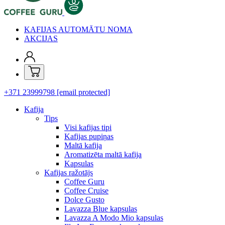
KAFIJAS AUTOMĀTU NOMA
AKCIJAS
+371 23999798
[email protected]
Kafija
Tips
Visi kafijas tipi
Kafijas pupiņas
Maltā kafija
Aromatizēta maltā kafija
Kapsulas
Kafijas ražotājs
Coffee Guru
Coffee Cruise
Dolce Gusto
Lavazza Blue kapsulas
Lavazza A Modo Mio kapsulas