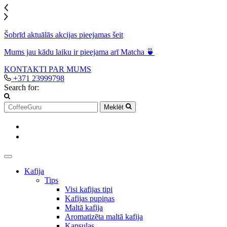
Šobrīd aktuālās akcijas pieejamas šeit
Mums jau kādu laiku ir pieejama arī Matcha 🍵
KONTAKTI
PAR MUMS
+371 23999798
Search for:
Meklēt
Kafija
Tips
Visi kafijas tipi
Kafijas pupiņas
Maltā kafija
Aromatizēta maltā kafija
Kapsulas