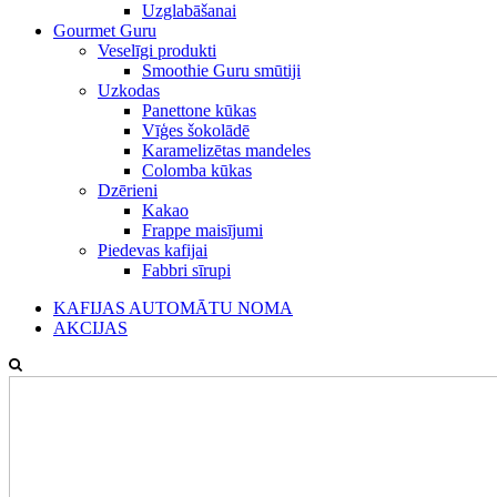
Uzglabāšanai
Gourmet Guru
Veselīgi produkti
Smoothie Guru smūtiji
Uzkodas
Panettone kūkas
Vīģes šokolādē
Karamelizētas mandeles
Colomba kūkas
Dzērieni
Kakao
Frappe maisījumi
Piedevas kafijai
Fabbri sīrupi
KAFIJAS AUTOMĀTU NOMA
AKCIJAS