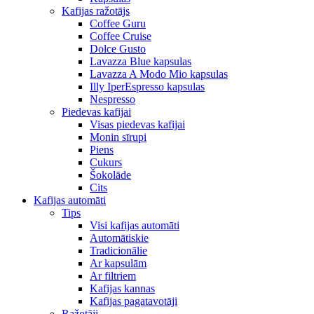
Kafijas ražotājs
Coffee Guru
Coffee Cruise
Dolce Gusto
Lavazza Blue kapsulas
Lavazza A Modo Mio kapsulas
Illy IperEspresso kapsulas
Nespresso
Piedevas kafijai
Visas piedevas kafijai
Monin sīrupi
Piens
Cukurs
Šokolāde
Cits
Kafijas automāti
Tips
Visi kafijas automāti
Automātiskie
Tradicionālie
Ar kapsulām
Ar filtriem
Kafijas kannas
Kafijas pagatavotāji
Ražotāji