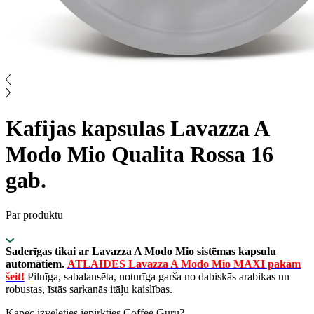
Kafijas kapsulas Lavazza A
Modo Mio Qualita Rossa 16
gab.
Par produktu
Saderīgas tikai ar Lavazza A Modo Mio sistēmas kapsulu
automātiem.
ATLAIDES Lavazza A Modo Mio MAXI pakām
šeit!
Pilnīga, sabalansēta, noturīga garša no dabiskās arabikas un
robustas, īstās sarkanās itāļu kaislības.
Kāpēc izvēlēties iepirkties Coffee Guru?