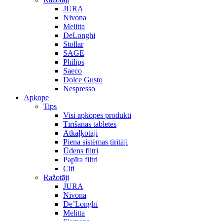
JURA
Nivona
Melitta
DeLonghi
Stollar
SAGE
Philips
Saeco
Dolce Gusto
Nespresso
Apkope
Tips
Visi apkopes produkti
Tīrīšanas tabletes
Atkaļķotāji
Piena sistēmas tīrītāji
Ūdens filtri
Papīra filtri
Citi
Ražotāji
JURA
Nivona
De’Longhi
Melitta