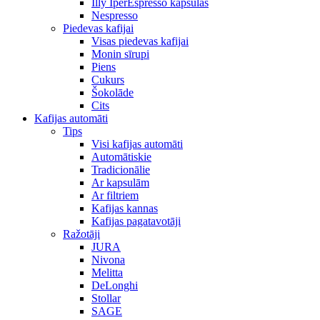
Illy IperEspresso kapsulas
Nespresso
Piedevas kafijai
Visas piedevas kafijai
Monin sīrupi
Piens
Cukurs
Šokolāde
Cits
Kafijas automāti
Tips
Visi kafijas automāti
Automātiskie
Tradicionālie
Ar kapsulām
Ar filtriem
Kafijas kannas
Kafijas pagatavotāji
Ražotāji
JURA
Nivona
Melitta
DeLonghi
Stollar
SAGE