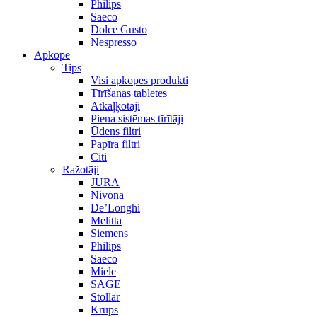
Philips
Saeco
Dolce Gusto
Nespresso
Apkope
Tips
Visi apkopes produkti
Tīrīšanas tabletes
Atkaļķotāji
Piena sistēmas tīrītāji
Ūdens filtri
Papīra filtri
Citi
Ražotāji
JURA
Nivona
De’Longhi
Melitta
Siemens
Philips
Saeco
Miele
SAGE
Stollar
Krups