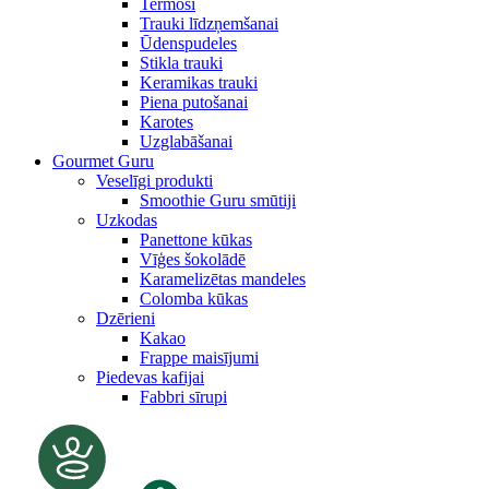
Termosi
Trauki līdzņemšanai
Ūdenspudeles
Stikla trauki
Keramikas trauki
Piena putošanai
Karotes
Uzglabāšanai
Gourmet Guru
Veselīgi produkti
Smoothie Guru smūtiji
Uzkodas
Panettone kūkas
Vīģes šokolādē
Karamelizētas mandeles
Colomba kūkas
Dzērieni
Kakao
Frappe maisījumi
Piedevas kafijai
Fabbri sīrupi