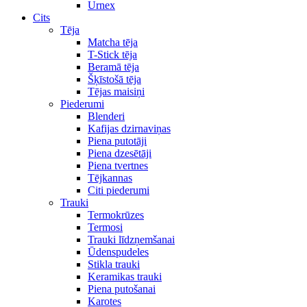
Urnex
Cits
Tēja
Matcha tēja
T-Stick tēja
Beramā tēja
Šķīstošā tēja
Tējas maisiņi
Piederumi
Blenderi
Kafijas dzirnaviņas
Piena putotāji
Piena dzesētāji
Piena tvertnes
Tējkannas
Citi piederumi
Trauki
Termokrūzes
Termosi
Trauki līdzņemšanai
Ūdenspudeles
Stikla trauki
Keramikas trauki
Piena putošanai
Karotes