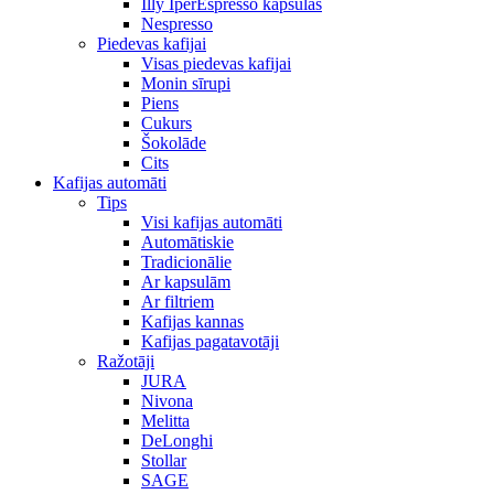
Illy IperEspresso kapsulas
Nespresso
Piedevas kafijai
Visas piedevas kafijai
Monin sīrupi
Piens
Cukurs
Šokolāde
Cits
Kafijas automāti
Tips
Visi kafijas automāti
Automātiskie
Tradicionālie
Ar kapsulām
Ar filtriem
Kafijas kannas
Kafijas pagatavotāji
Ražotāji
JURA
Nivona
Melitta
DeLonghi
Stollar
SAGE