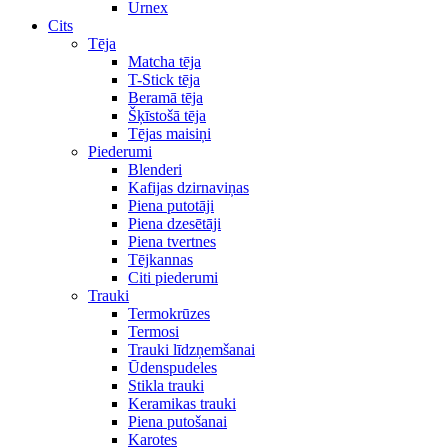
Urnex
Cits
Tēja
Matcha tēja
T-Stick tēja
Beramā tēja
Šķīstošā tēja
Tējas maisiņi
Piederumi
Blenderi
Kafijas dzirnaviņas
Piena putotāji
Piena dzesētāji
Piena tvertnes
Tējkannas
Citi piederumi
Trauki
Termokrūzes
Termosi
Trauki līdzņemšanai
Ūdenspudeles
Stikla trauki
Keramikas trauki
Piena putošanai
Karotes