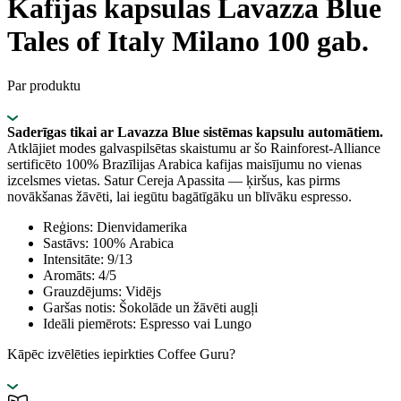
Kafijas kapsulas Lavazza Blue
Tales of Italy Milano 100 gab.
Par produktu
Saderīgas tikai ar Lavazza Blue sistēmas kapsulu automātiem.
Atklājiet modes galvaspilsētas skaistumu ar šo Rainforest-Alliance
sertificēto 100% Brazīlijas Arabica kafijas maisījumu no vienas
izcelsmes vietas. Satur Cereja Apassita — ķiršus, kas pirms
novākšanas žāvēti, lai iegūtu bagātīgāku un blīvāku espresso.
Reģions: Dienvidamerika
Sastāvs: 100% Arabica
Intensitāte: 9/13
Aromāts: 4/5
Grauzdējums: Vidējs
Garšas notis: Šokolāde un žāvēti augļi
Ideāli piemērots: Espresso vai Lungo
Kāpēc izvēlēties iepirkties Coffee Guru?