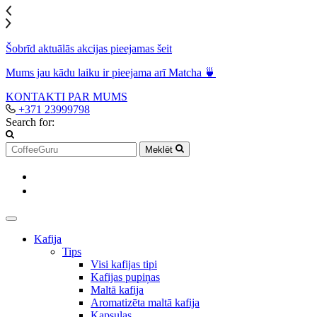
Šobrīd aktuālās akcijas pieejamas šeit
Mums jau kādu laiku ir pieejama arī Matcha 🍵
KONTAKTI
PAR MUMS
+371 23999798
Search for:
Meklēt
Kafija
Tips
Visi kafijas tipi
Kafijas pupiņas
Maltā kafija
Aromatizēta maltā kafija
Kapsulas