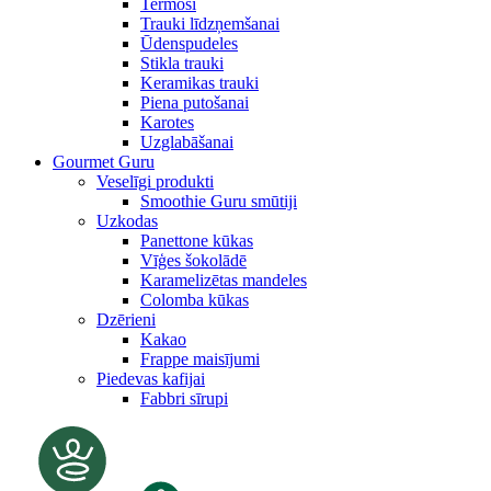
Termosi
Trauki līdzņemšanai
Ūdenspudeles
Stikla trauki
Keramikas trauki
Piena putošanai
Karotes
Uzglabāšanai
Gourmet Guru
Veselīgi produkti
Smoothie Guru smūtiji
Uzkodas
Panettone kūkas
Vīģes šokolādē
Karamelizētas mandeles
Colomba kūkas
Dzērieni
Kakao
Frappe maisījumi
Piedevas kafijai
Fabbri sīrupi