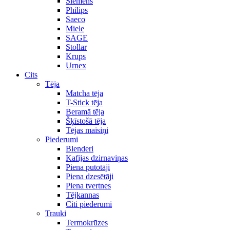
Siemens
Philips
Saeco
Miele
SAGE
Stollar
Krups
Urnex
Cits
Tēja
Matcha tēja
T-Stick tēja
Beramā tēja
Šķīstošā tēja
Tējas maisiņi
Piederumi
Blenderi
Kafijas dzirnaviņas
Piena putotāji
Piena dzesētāji
Piena tvertnes
Tējkannas
Citi piederumi
Trauki
Termokrūzes