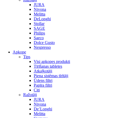
JURA
Nivona
Melitta
DeLonghi
Stollar
SAGE
Philips
Saeco
Dolce Gusto
Nespresso
Apkope
Tips
Visi apkopes produkti
Tīrīšanas tabletes
Atkaļķotāji
Piena sistēmas tīrītāji
Ūdens filtri
Papīra filtri
Citi
Ražotāji
JURA
Nivona
De’Longhi
Melitta