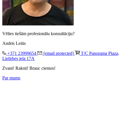
Vēlies tiešām profesionālu konsultāciju?
Andris Leitis
+371 23999654
[email protected]
T/C Panorama Plaza,
Lielirbes iela 17A
Zvani! Raksti! Brauc ciemos!
Par mums