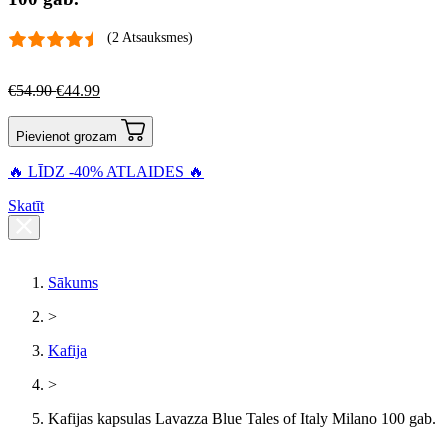
(2 Atsauksmes)
€
54.90
€
44.99
Pievienot grozam
🔥 LĪDZ -40% ATLAIDES 🔥
Skatīt
Sākums
>
Kafija
>
Kafijas kapsulas Lavazza Blue Tales of Italy Milano 100 gab.