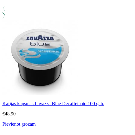
Kafijas kapsulas Lavazza Blue Decaffeinato 100 gab.
€
48.90
Pievienot grozam