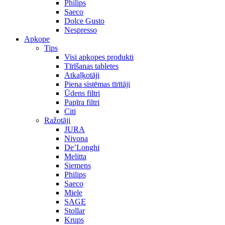
Philips
Saeco
Dolce Gusto
Nespresso
Apkope
Tips
Visi apkopes produkti
Tīrīšanas tabletes
Atkaļķotāji
Piena sistēmas tīrītāji
Ūdens filtri
Papīra filtri
Citi
Ražotāji
JURA
Nivona
De’Longhi
Melitta
Siemens
Philips
Saeco
Miele
SAGE
Stollar
Krups