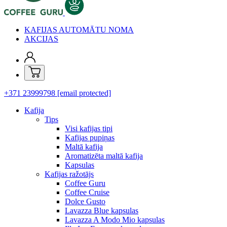
KAFIJAS AUTOMĀTU NOMA
AKCIJAS
+371 23999798
[email protected]
Kafija
Tips
Visi kafijas tipi
Kafijas pupiņas
Maltā kafija
Aromatizēta maltā kafija
Kapsulas
Kafijas ražotājs
Coffee Guru
Coffee Cruise
Dolce Gusto
Lavazza Blue kapsulas
Lavazza A Modo Mio kapsulas