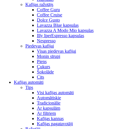
Kafijas ražotājs
Coffee Guru
Coffee Cruise
Dolce Gusto
Lavazza Blue kapsulas
Lavazza A Modo Mio kapsulas
Illy IperEspresso kapsulas
Nespresso
Piedevas kafijai
Visas piedevas kafijai
Monin sīrupi
Piens
Cukurs
Šokolāde
Cits
Kafijas automāti
Tips
Visi kafijas automāti
Automātiskie
Tradicionālie
Ar kapsulām
Ar filtriem
Kafijas kannas
Kafijas pagatavotāji
Ražotāji