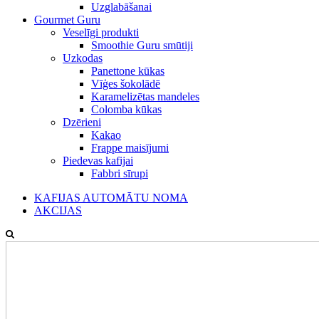
Uzglabāšanai
Gourmet Guru
Veselīgi produkti
Smoothie Guru smūtiji
Uzkodas
Panettone kūkas
Vīģes šokolādē
Karamelizētas mandeles
Colomba kūkas
Dzērieni
Kakao
Frappe maisījumi
Piedevas kafijai
Fabbri sīrupi
KAFIJAS AUTOMĀTU NOMA
AKCIJAS