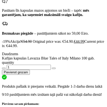
Pasūtam šīs kapsulas mazos apjomos un bieži – tapēc
mēs
garantējam, ka saņemsiet maksimāli svaigu kafiju.
Bezmaksas piegāde
– pasūtījumiem sākot no 59,00 Eiro.
-19%
Akcija!
€
54.90
Original price was: €54.90.
€
44.99
Current price
is: €44.99.
Daudzums
Kafijas kapsulas Lavazza Blue Tales of Italy Milano 100 gab.
quantity
Pievienot grozam
Produkts pašlaik ir pieejams veikalā. Piegāde 1-3 darba dienu laikā
9/10 pasūtījumiem mēs izsūtam tajā pašā vai nākošajā darba dienā!
Pievieno savam pirkumam: