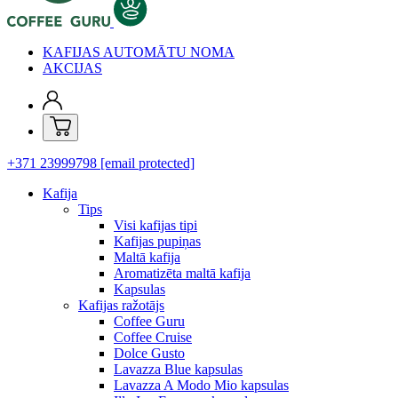
KAFIJAS AUTOMĀTU NOMA
AKCIJAS
+371 23999798
[email protected]
Kafija
Tips
Visi kafijas tipi
Kafijas pupiņas
Maltā kafija
Aromatizēta maltā kafija
Kapsulas
Kafijas ražotājs
Coffee Guru
Coffee Cruise
Dolce Gusto
Lavazza Blue kapsulas
Lavazza A Modo Mio kapsulas