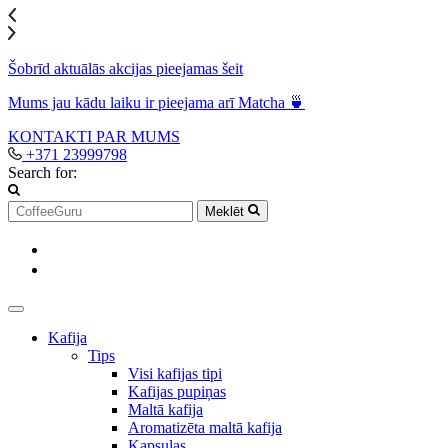
Šobrīd aktuālās akcijas pieejamas šeit
Mums jau kādu laiku ir pieejama arī Matcha 🍵
KONTAKTI
PAR MUMS
+371 23999798
Search for:
Meklēt
Kafija
Tips
Visi kafijas tipi
Kafijas pupiņas
Maltā kafija
Aromatizēta maltā kafija
Kapsulas