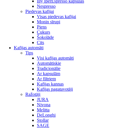
Illy IperEspresso kapsulas
Nespresso
Piedevas kafijai
Visas piedevas kafijai
Monin sīrupi
Piens
Cukurs
Šokolāde
Cits
Kafijas automāti
Tips
Visi kafijas automāti
Automātiskie
Tradicionālie
Ar kapsulām
Ar filtriem
Kafijas kannas
Kafijas pagatavotāji
Ražotāji
JURA
Nivona
Melitta
DeLonghi
Stollar
SAGE