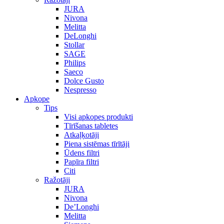
JURA
Nivona
Melitta
DeLonghi
Stollar
SAGE
Philips
Saeco
Dolce Gusto
Nespresso
Apkope
Tips
Visi apkopes produkti
Tīrīšanas tabletes
Atkaļķotāji
Piena sistēmas tīrītāji
Ūdens filtri
Papīra filtri
Citi
Ražotāji
JURA
Nivona
De’Longhi
Melitta