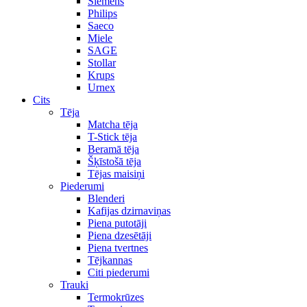
Siemens
Philips
Saeco
Miele
SAGE
Stollar
Krups
Urnex
Cits
Tēja
Matcha tēja
T-Stick tēja
Beramā tēja
Šķīstošā tēja
Tējas maisiņi
Piederumi
Blenderi
Kafijas dzirnaviņas
Piena putotāji
Piena dzesētāji
Piena tvertnes
Tējkannas
Citi piederumi
Trauki
Termokrūzes