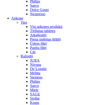
Philips
Saeco
Dolce Gusto
Nespresso
Apkope
Tips
Visi apkopes produkti
Tīrīšanas tabletes
Atkaļķotāji
Piena sistēmas tīrītāji
Ūdens filtri
Papīra filtri
Citi
Ražotāji
JURA
Nivona
De’Longhi
Melitta
Siemens
Philips
Saeco
Miele
SAGE
Stollar
Krups