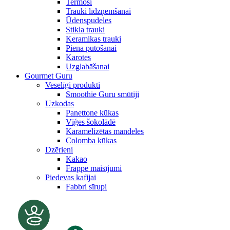
Termosi
Trauki līdzņemšanai
Ūdenspudeles
Stikla trauki
Keramikas trauki
Piena putošanai
Karotes
Uzglabāšanai
Gourmet Guru
Veselīgi produkti
Smoothie Guru smūtiji
Uzkodas
Panettone kūkas
Vīģes šokolādē
Karamelizētas mandeles
Colomba kūkas
Dzērieni
Kakao
Frappe maisījumi
Piedevas kafijai
Fabbri sīrupi