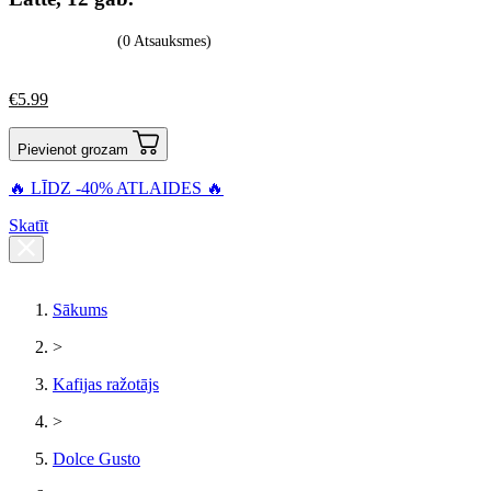
(0 Atsauksmes)
€
5.99
Pievienot grozam
🔥 LĪDZ -40% ATLAIDES 🔥
Skatīt
Sākums
>
Kafijas ražotājs
>
Dolce Gusto