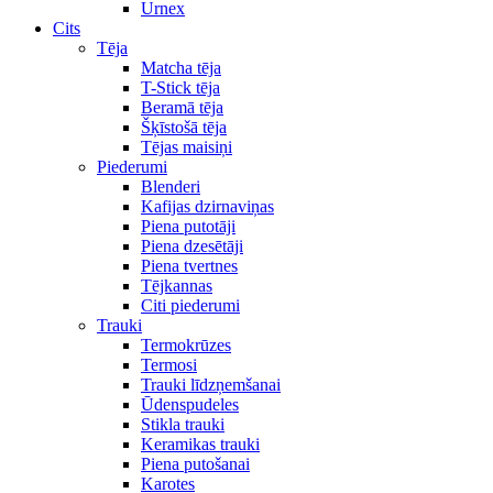
Urnex
Cits
Tēja
Matcha tēja
T-Stick tēja
Beramā tēja
Šķīstošā tēja
Tējas maisiņi
Piederumi
Blenderi
Kafijas dzirnaviņas
Piena putotāji
Piena dzesētāji
Piena tvertnes
Tējkannas
Citi piederumi
Trauki
Termokrūzes
Termosi
Trauki līdzņemšanai
Ūdenspudeles
Stikla trauki
Keramikas trauki
Piena putošanai
Karotes