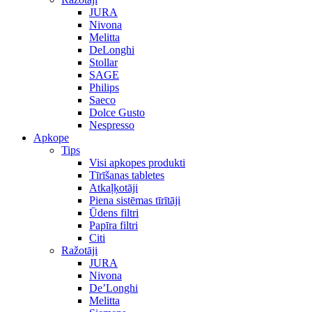
JURA
Nivona
Melitta
DeLonghi
Stollar
SAGE
Philips
Saeco
Dolce Gusto
Nespresso
Apkope
Tips
Visi apkopes produkti
Tīrīšanas tabletes
Atkaļķotāji
Piena sistēmas tīrītāji
Ūdens filtri
Papīra filtri
Citi
Ražotāji
JURA
Nivona
De’Longhi
Melitta