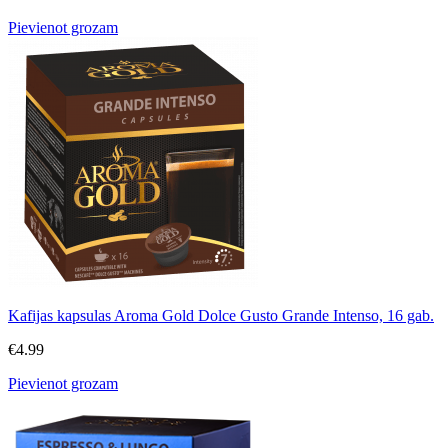
Pievienot grozam
Kafijas kapsulas Aroma Gold Dolce Gusto Grande Intenso, 16 gab.
€
4.99
Pievienot grozam