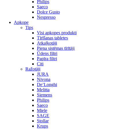
Philips
Saeco
Dolce Gusto
Nespresso
Apkope
Tips
Visi apkopes produkti
Tīrīšanas tabletes
Atkaļķotāji
Piena sistēmas tīrītāji
Ūdens filtri
Papīra filtri
Citi
Ražotāji
JURA
Nivona
De’Longhi
Melitta
Siemens
Philips
Saeco
Miele
SAGE
Stollar
Krups