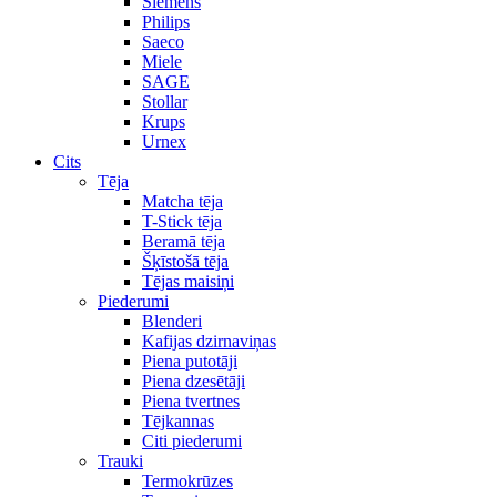
Siemens
Philips
Saeco
Miele
SAGE
Stollar
Krups
Urnex
Cits
Tēja
Matcha tēja
T-Stick tēja
Beramā tēja
Šķīstošā tēja
Tējas maisiņi
Piederumi
Blenderi
Kafijas dzirnaviņas
Piena putotāji
Piena dzesētāji
Piena tvertnes
Tējkannas
Citi piederumi
Trauki
Termokrūzes