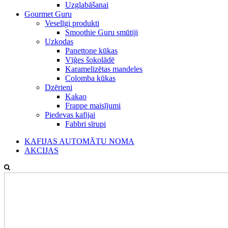
Uzglabāšanai
Gourmet Guru
Veselīgi produkti
Smoothie Guru smūtiji
Uzkodas
Panettone kūkas
Vīģes šokolādē
Karamelizētas mandeles
Colomba kūkas
Dzērieni
Kakao
Frappe maisījumi
Piedevas kafijai
Fabbri sīrupi
KAFIJAS AUTOMĀTU NOMA
AKCIJAS