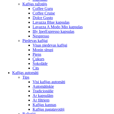
Kafijas ražotājs
Coffee Guru
Coffee Cruise
Dolce Gusto
Lavazza Blue kapsulas
Lavazza A Modo Mio kapsulas
Illy IperEspresso kapsulas
Nespresso
Piedevas kafijai
Visas piedevas kafijai
Monin sīrupi
Piens
Cukurs
Šokolāde
Cits
Kafijas automāti
Tips
Visi kafijas automāti
Automātiskie
Tradicionālie
Ar kapsulām
Ar filtriem
Kafijas kannas
Kafijas pagatavotāji
Ražotāji