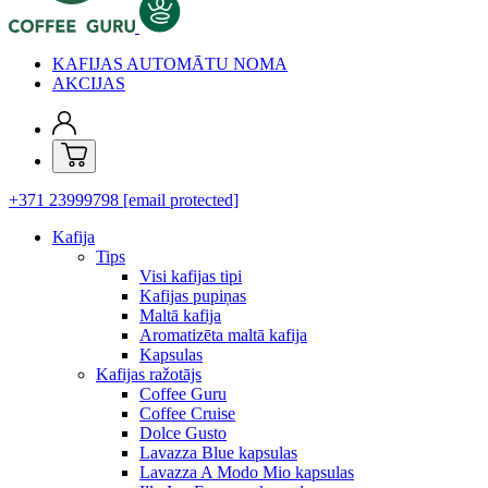
KAFIJAS AUTOMĀTU NOMA
AKCIJAS
+371 23999798
[email protected]
Kafija
Tips
Visi kafijas tipi
Kafijas pupiņas
Maltā kafija
Aromatizēta maltā kafija
Kapsulas
Kafijas ražotājs
Coffee Guru
Coffee Cruise
Dolce Gusto
Lavazza Blue kapsulas
Lavazza A Modo Mio kapsulas