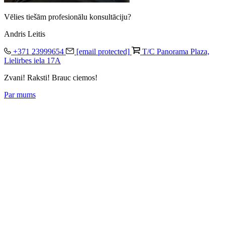
Vēlies tiešām profesionālu konsultāciju?
Andris Leitis
+371 23999654
[email protected]
T/C Panorama Plaza,
Lielirbes iela 17A
Zvani! Raksti! Brauc ciemos!
Par mums