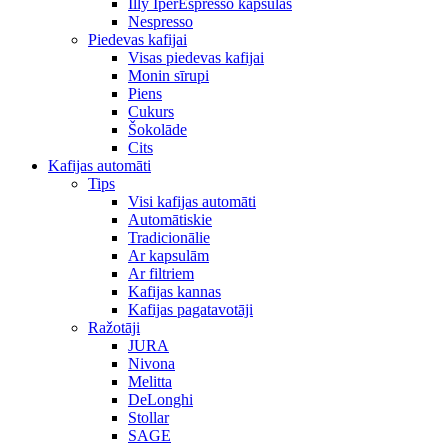
Illy IperEspresso kapsulas
Nespresso
Piedevas kafijai
Visas piedevas kafijai
Monin sīrupi
Piens
Cukurs
Šokolāde
Cits
Kafijas automāti
Tips
Visi kafijas automāti
Automātiskie
Tradicionālie
Ar kapsulām
Ar filtriem
Kafijas kannas
Kafijas pagatavotāji
Ražotāji
JURA
Nivona
Melitta
DeLonghi
Stollar
SAGE