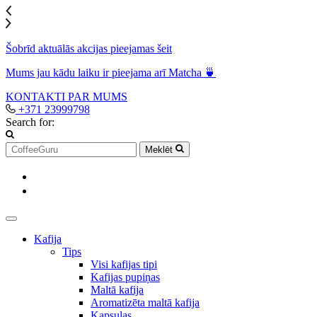
Šobrīd aktuālās akcijas pieejamas šeit
Mums jau kādu laiku ir pieejama arī Matcha 🍵
KONTAKTI
PAR MUMS
+371 23999798
Search for:
Meklēt
Kafija
Tips
Visi kafijas tipi
Kafijas pupiņas
Maltā kafija
Aromatizēta maltā kafija
Kapsulas