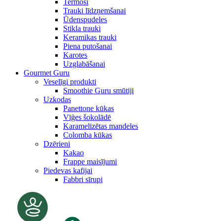
Termosi
Trauki līdzņemšanai
Ūdenspudeles
Stikla trauki
Keramikas trauki
Piena putošanai
Karotes
Uzglabāšanai
Gourmet Guru
Veselīgi produkti
Smoothie Guru smūtiji
Uzkodas
Panettone kūkas
Vīģes šokolādē
Karamelizētas mandeles
Colomba kūkas
Dzērieni
Kakao
Frappe maisījumi
Piedevas kafijai
Fabbri sīrupi