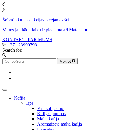
Šobrīd aktuālās akcijas pieejamas šeit
Mums jau kādu laiku ir pieejama arī Matcha 🍵
KONTAKTI
PAR MUMS
+371 23999798
Search for:
Meklēt
Kafija
Tips
Visi kafijas tipi
Kafijas pupiņas
Maltā kafija
Aromatizēta maltā kafija
Kapsulas