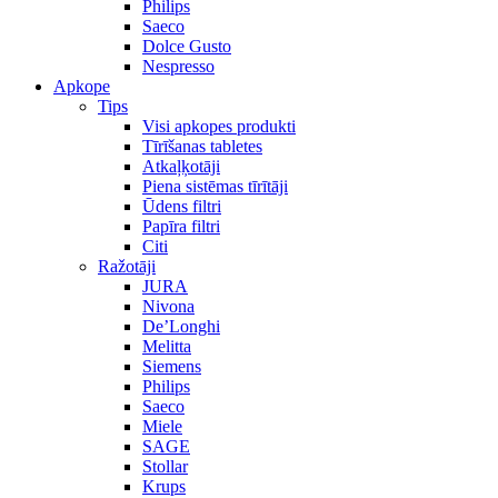
Philips
Saeco
Dolce Gusto
Nespresso
Apkope
Tips
Visi apkopes produkti
Tīrīšanas tabletes
Atkaļķotāji
Piena sistēmas tīrītāji
Ūdens filtri
Papīra filtri
Citi
Ražotāji
JURA
Nivona
De’Longhi
Melitta
Siemens
Philips
Saeco
Miele
SAGE
Stollar
Krups