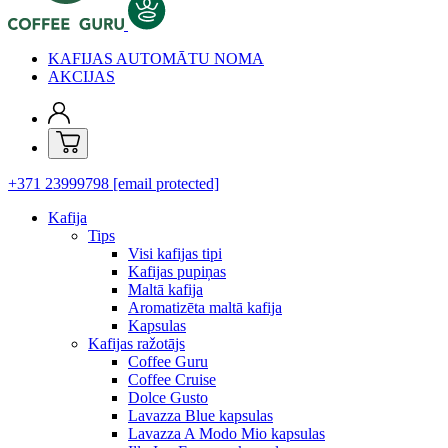
KAFIJAS AUTOMĀTU NOMA
AKCIJAS
+371 23999798
[email protected]
Kafija
Tips
Visi kafijas tipi
Kafijas pupiņas
Maltā kafija
Aromatizēta maltā kafija
Kapsulas
Kafijas ražotājs
Coffee Guru
Coffee Cruise
Dolce Gusto
Lavazza Blue kapsulas
Lavazza A Modo Mio kapsulas