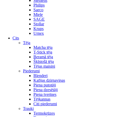
Siemens
Philips
Saeco
Miele
SAGE
Stollar
Krups
Urnex
Cits
Tēja
Matcha tēja
T-Stick tēja
Beramā tēja
Šķīstošā tēja
Tējas maisiņi
Piederumi
Blenderi
Kafijas dzirnaviņas
Piena putotāji
Piena dzesētāji
Piena tvertnes
Tējkannas
Citi piederumi
Trauki
Termokrūzes