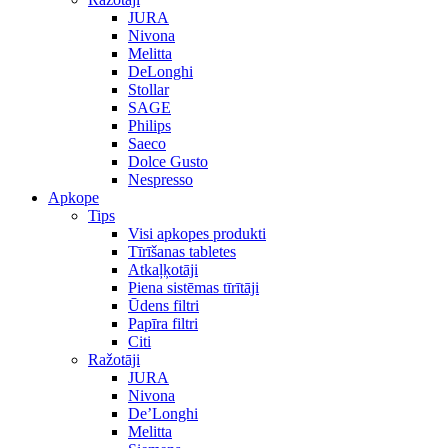
JURA
Nivona
Melitta
DeLonghi
Stollar
SAGE
Philips
Saeco
Dolce Gusto
Nespresso
Apkope
Tips
Visi apkopes produkti
Tīrīšanas tabletes
Atkaļķotāji
Piena sistēmas tīrītāji
Ūdens filtri
Papīra filtri
Citi
Ražotāji
JURA
Nivona
De’Longhi
Melitta