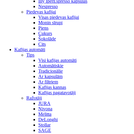
Illy IperEspresso kapsulas
Nespresso
Piedevas kafijai
Visas piedevas kafijai
Monin sīrupi
Piens
Cukurs
Šokolāde
Cits
Kafijas automāti
Tips
Visi kafijas automāti
Automātiskie
Tradicionālie
Ar kapsulām
Ar filtriem
Kafijas kannas
Kafijas pagatavotāji
Ražotāji
JURA
Nivona
Melitta
DeLonghi
Stollar
SAGE