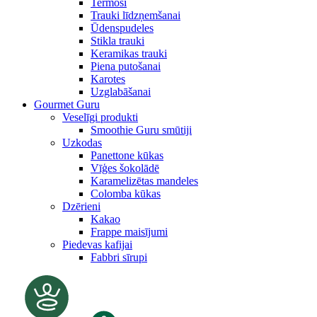
Termosi
Trauki līdzņemšanai
Ūdenspudeles
Stikla trauki
Keramikas trauki
Piena putošanai
Karotes
Uzglabāšanai
Gourmet Guru
Veselīgi produkti
Smoothie Guru smūtiji
Uzkodas
Panettone kūkas
Vīģes šokolādē
Karamelizētas mandeles
Colomba kūkas
Dzērieni
Kakao
Frappe maisījumi
Piedevas kafijai
Fabbri sīrupi