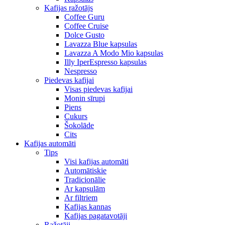
Kafijas ražotājs
Coffee Guru
Coffee Cruise
Dolce Gusto
Lavazza Blue kapsulas
Lavazza A Modo Mio kapsulas
Illy IperEspresso kapsulas
Nespresso
Piedevas kafijai
Visas piedevas kafijai
Monin sīrupi
Piens
Cukurs
Šokolāde
Cits
Kafijas automāti
Tips
Visi kafijas automāti
Automātiskie
Tradicionālie
Ar kapsulām
Ar filtriem
Kafijas kannas
Kafijas pagatavotāji
Ražotāji