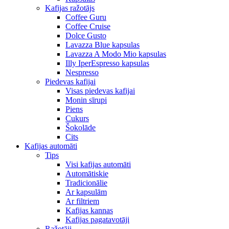
Kafijas ražotājs
Coffee Guru
Coffee Cruise
Dolce Gusto
Lavazza Blue kapsulas
Lavazza A Modo Mio kapsulas
Illy IperEspresso kapsulas
Nespresso
Piedevas kafijai
Visas piedevas kafijai
Monin sīrupi
Piens
Cukurs
Šokolāde
Cits
Kafijas automāti
Tips
Visi kafijas automāti
Automātiskie
Tradicionālie
Ar kapsulām
Ar filtriem
Kafijas kannas
Kafijas pagatavotāji
Ražotāji