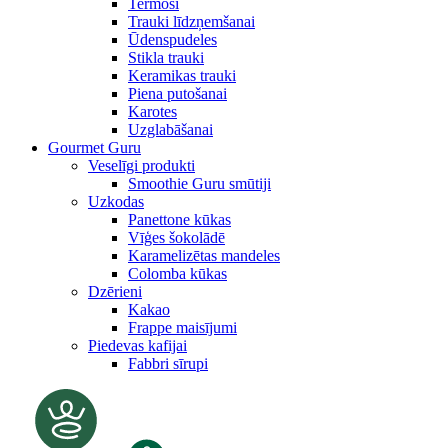
Termosi
Trauki līdzņemšanai
Ūdenspudeles
Stikla trauki
Keramikas trauki
Piena putošanai
Karotes
Uzglabāšanai
Gourmet Guru
Veselīgi produkti
Smoothie Guru smūtiji
Uzkodas
Panettone kūkas
Vīģes šokolādē
Karamelizētas mandeles
Colomba kūkas
Dzērieni
Kakao
Frappe maisījumi
Piedevas kafijai
Fabbri sīrupi