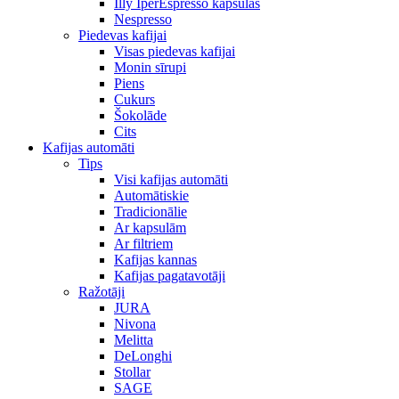
Illy IperEspresso kapsulas
Nespresso
Piedevas kafijai
Visas piedevas kafijai
Monin sīrupi
Piens
Cukurs
Šokolāde
Cits
Kafijas automāti
Tips
Visi kafijas automāti
Automātiskie
Tradicionālie
Ar kapsulām
Ar filtriem
Kafijas kannas
Kafijas pagatavotāji
Ražotāji
JURA
Nivona
Melitta
DeLonghi
Stollar
SAGE