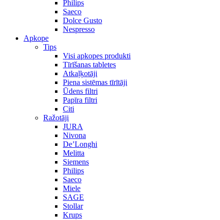
Philips
Saeco
Dolce Gusto
Nespresso
Apkope
Tips
Visi apkopes produkti
Tīrīšanas tabletes
Atkaļķotāji
Piena sistēmas tīrītāji
Ūdens filtri
Papīra filtri
Citi
Ražotāji
JURA
Nivona
De’Longhi
Melitta
Siemens
Philips
Saeco
Miele
SAGE
Stollar
Krups