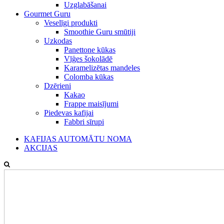
Uzglabāšanai
Gourmet Guru
Veselīgi produkti
Smoothie Guru smūtiji
Uzkodas
Panettone kūkas
Vīģes šokolādē
Karamelizētas mandeles
Colomba kūkas
Dzērieni
Kakao
Frappe maisījumi
Piedevas kafijai
Fabbri sīrupi
KAFIJAS AUTOMĀTU NOMA
AKCIJAS