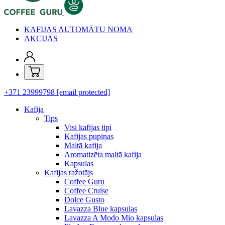
KAFIJAS AUTOMĀTU NOMA
AKCIJAS
+371 23999798
[email protected]
Kafija
Tips
Visi kafijas tipi
Kafijas pupiņas
Maltā kafija
Aromatizēta maltā kafija
Kapsulas
Kafijas ražotājs
Coffee Guru
Coffee Cruise
Dolce Gusto
Lavazza Blue kapsulas
Lavazza A Modo Mio kapsulas