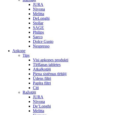
JURA
Nivona
Melitta
DeLonghi
Stollar
SAGE
Philips
Saeco
Dolce Gusto
Nespresso
Apkope
Tips
Visi apkopes produkti
Tīrīšanas tabletes
Atkaļķotāji
Piena sistēmas tīrītāji
Ūdens filtri
Papīra filtri
Citi
Ražotāji
JURA
Nivona
De’Longhi
Melitta