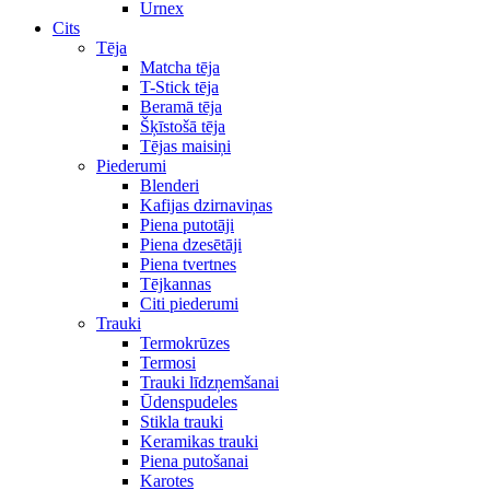
Urnex
Cits
Tēja
Matcha tēja
T-Stick tēja
Beramā tēja
Šķīstošā tēja
Tējas maisiņi
Piederumi
Blenderi
Kafijas dzirnaviņas
Piena putotāji
Piena dzesētāji
Piena tvertnes
Tējkannas
Citi piederumi
Trauki
Termokrūzes
Termosi
Trauki līdzņemšanai
Ūdenspudeles
Stikla trauki
Keramikas trauki
Piena putošanai
Karotes