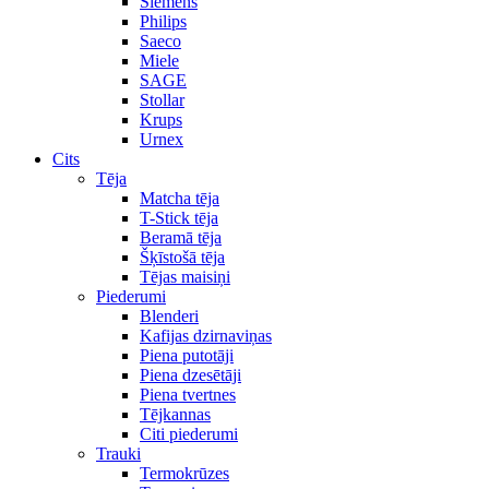
Siemens
Philips
Saeco
Miele
SAGE
Stollar
Krups
Urnex
Cits
Tēja
Matcha tēja
T-Stick tēja
Beramā tēja
Šķīstošā tēja
Tējas maisiņi
Piederumi
Blenderi
Kafijas dzirnaviņas
Piena putotāji
Piena dzesētāji
Piena tvertnes
Tējkannas
Citi piederumi
Trauki
Termokrūzes