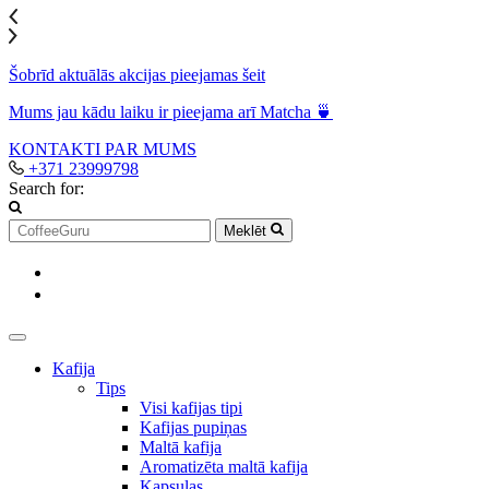
Šobrīd aktuālās akcijas pieejamas šeit
Mums jau kādu laiku ir pieejama arī Matcha 🍵
KONTAKTI
PAR MUMS
+371 23999798
Search for:
Meklēt
Kafija
Tips
Visi kafijas tipi
Kafijas pupiņas
Maltā kafija
Aromatizēta maltā kafija
Kapsulas