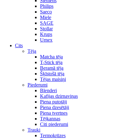
Siemens
Philips
Saeco
Miele
SAGE
Stollar
Krups
Urnex
Cits
Tēja
Matcha tēja
T-Stick tēja
Beramā tēja
Šķīstošā tēja
Tējas maisiņi
Piederumi
Blenderi
Kafijas dzirnaviņas
Piena putotāji
Piena dzesētāji
Piena tvertnes
Tējkannas
Citi piederumi
Trauki
Termokrūzes