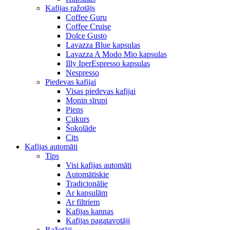
Kafijas ražotājs
Coffee Guru
Coffee Cruise
Dolce Gusto
Lavazza Blue kapsulas
Lavazza A Modo Mio kapsulas
Illy IperEspresso kapsulas
Nespresso
Piedevas kafijai
Visas piedevas kafijai
Monin sīrupi
Piens
Cukurs
Šokolāde
Cits
Kafijas automāti
Tips
Visi kafijas automāti
Automātiskie
Tradicionālie
Ar kapsulām
Ar filtriem
Kafijas kannas
Kafijas pagatavotāji
Ražotāji