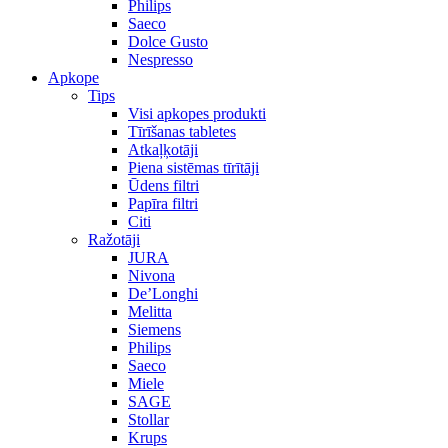
Philips
Saeco
Dolce Gusto
Nespresso
Apkope
Tips
Visi apkopes produkti
Tīrīšanas tabletes
Atkaļķotāji
Piena sistēmas tīrītāji
Ūdens filtri
Papīra filtri
Citi
Ražotāji
JURA
Nivona
De’Longhi
Melitta
Siemens
Philips
Saeco
Miele
SAGE
Stollar
Krups