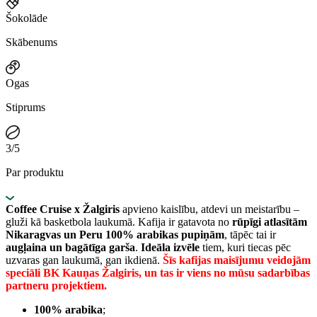
Šokolāde
Skābenums
Ogas
Stiprums
3/5
Par produktu
Coffee Cruise x Žalgiris
apvieno kaislību, atdevi un meistarību –
gluži kā basketbola laukumā. Kafija ir gatavota no
rūpīgi atlasītām
Nikaragvas un Peru 100% arabikas pupiņām
, tāpēc tai ir
augļaina un bagātīga garša
.
Ideāla izvēle
tiem, kuri tiecas pēc
uzvaras gan laukumā, gan ikdienā.
Šīs kafijas maisījumu veidojām
speciāli BK Kauņas Žalgiris, un tas ir viens no mūsu sadarbības
partneru projektiem.
100% arabika
;