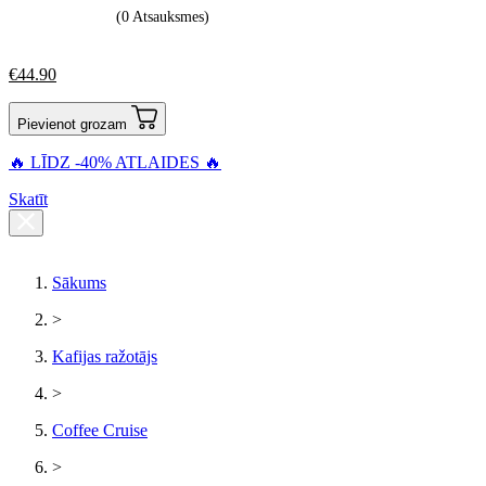
(0 Atsauksmes)
€
44.90
Pievienot grozam
🔥 LĪDZ -40% ATLAIDES 🔥
Skatīt
Sākums
>
Kafijas ražotājs
>
Coffee Cruise
>