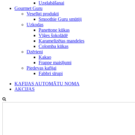
Uzglabāšanai
Gourmet Guru
Veselīgi produkti
Smoothie Guru smūtiji
Uzkodas
Panettone kūkas
Vīģes šokolādē
Karamelizētas mandeles
Colomba kūkas
Dzērieni
Kakao
Frappe maisījumi
Piedevas kafijai
Fabbri sīrupi
KAFIJAS AUTOMĀTU NOMA
AKCIJAS