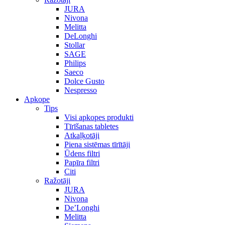
JURA
Nivona
Melitta
DeLonghi
Stollar
SAGE
Philips
Saeco
Dolce Gusto
Nespresso
Apkope
Tips
Visi apkopes produkti
Tīrīšanas tabletes
Atkaļķotāji
Piena sistēmas tīrītāji
Ūdens filtri
Papīra filtri
Citi
Ražotāji
JURA
Nivona
De’Longhi
Melitta