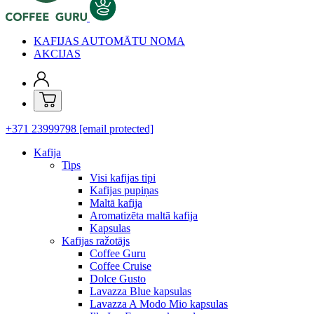
KAFIJAS AUTOMĀTU NOMA
AKCIJAS
+371 23999798
[email protected]
Kafija
Tips
Visi kafijas tipi
Kafijas pupiņas
Maltā kafija
Aromatizēta maltā kafija
Kapsulas
Kafijas ražotājs
Coffee Guru
Coffee Cruise
Dolce Gusto
Lavazza Blue kapsulas
Lavazza A Modo Mio kapsulas