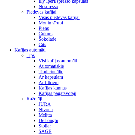
Illy IperEspresso kapsulas
Nespresso
Piedevas kafijai
Visas piedevas kafijai
Monin sīrupi
Piens
Cukurs
Šokolāde
Cits
Kafijas automāti
Tips
Visi kafijas automāti
Automātiskie
Tradicionālie
Ar kapsulām
Ar filtriem
Kafijas kannas
Kafijas pagatavotāji
Ražotāji
JURA
Nivona
Melitta
DeLonghi
Stollar
SAGE