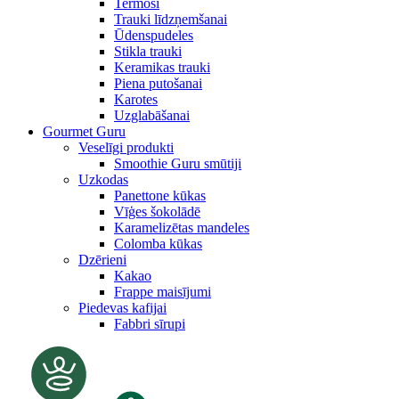
Termosi
Trauki līdzņemšanai
Ūdenspudeles
Stikla trauki
Keramikas trauki
Piena putošanai
Karotes
Uzglabāšanai
Gourmet Guru
Veselīgi produkti
Smoothie Guru smūtiji
Uzkodas
Panettone kūkas
Vīģes šokolādē
Karamelizētas mandeles
Colomba kūkas
Dzērieni
Kakao
Frappe maisījumi
Piedevas kafijai
Fabbri sīrupi