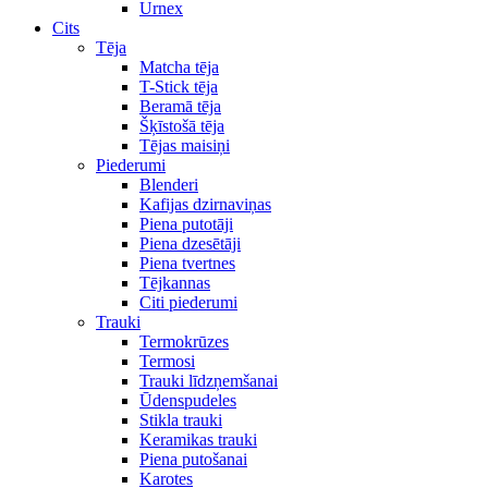
Urnex
Cits
Tēja
Matcha tēja
T-Stick tēja
Beramā tēja
Šķīstošā tēja
Tējas maisiņi
Piederumi
Blenderi
Kafijas dzirnaviņas
Piena putotāji
Piena dzesētāji
Piena tvertnes
Tējkannas
Citi piederumi
Trauki
Termokrūzes
Termosi
Trauki līdzņemšanai
Ūdenspudeles
Stikla trauki
Keramikas trauki
Piena putošanai
Karotes