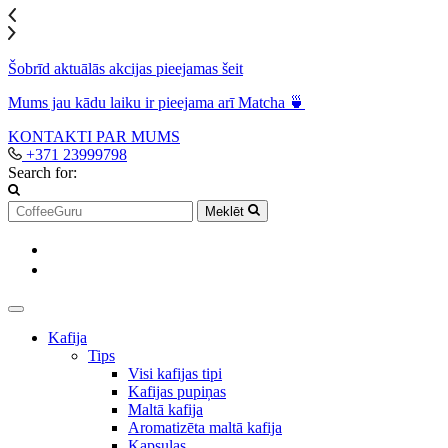
Šobrīd aktuālās akcijas pieejamas šeit
Mums jau kādu laiku ir pieejama arī Matcha 🍵
KONTAKTI
PAR MUMS
+371 23999798
Search for:
Meklēt
Kafija
Tips
Visi kafijas tipi
Kafijas pupiņas
Maltā kafija
Aromatizēta maltā kafija
Kapsulas