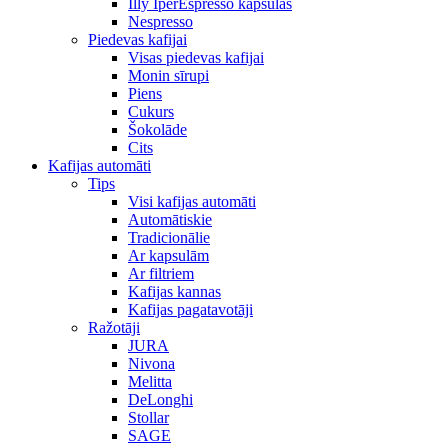
Illy IperEspresso kapsulas
Nespresso
Piedevas kafijai
Visas piedevas kafijai
Monin sīrupi
Piens
Cukurs
Šokolāde
Cits
Kafijas automāti
Tips
Visi kafijas automāti
Automātiskie
Tradicionālie
Ar kapsulām
Ar filtriem
Kafijas kannas
Kafijas pagatavotāji
Ražotāji
JURA
Nivona
Melitta
DeLonghi
Stollar
SAGE