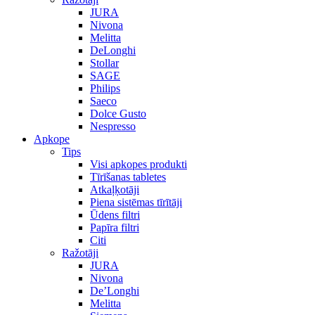
JURA
Nivona
Melitta
DeLonghi
Stollar
SAGE
Philips
Saeco
Dolce Gusto
Nespresso
Apkope
Tips
Visi apkopes produkti
Tīrīšanas tabletes
Atkaļķotāji
Piena sistēmas tīrītāji
Ūdens filtri
Papīra filtri
Citi
Ražotāji
JURA
Nivona
De’Longhi
Melitta