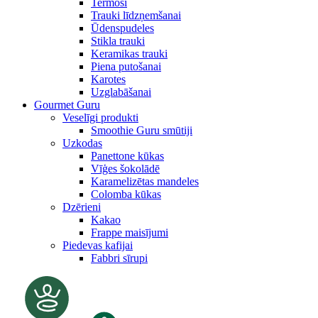
Termosi
Trauki līdzņemšanai
Ūdenspudeles
Stikla trauki
Keramikas trauki
Piena putošanai
Karotes
Uzglabāšanai
Gourmet Guru
Veselīgi produkti
Smoothie Guru smūtiji
Uzkodas
Panettone kūkas
Vīģes šokolādē
Karamelizētas mandeles
Colomba kūkas
Dzērieni
Kakao
Frappe maisījumi
Piedevas kafijai
Fabbri sīrupi