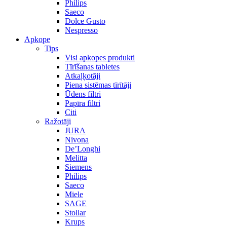
Philips
Saeco
Dolce Gusto
Nespresso
Apkope
Tips
Visi apkopes produkti
Tīrīšanas tabletes
Atkaļķotāji
Piena sistēmas tīrītāji
Ūdens filtri
Papīra filtri
Citi
Ražotāji
JURA
Nivona
De’Longhi
Melitta
Siemens
Philips
Saeco
Miele
SAGE
Stollar
Krups