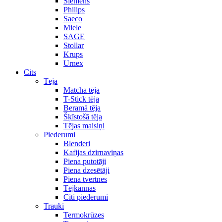
Siemens
Philips
Saeco
Miele
SAGE
Stollar
Krups
Urnex
Cits
Tēja
Matcha tēja
T-Stick tēja
Beramā tēja
Šķīstošā tēja
Tējas maisiņi
Piederumi
Blenderi
Kafijas dzirnaviņas
Piena putotāji
Piena dzesētāji
Piena tvertnes
Tējkannas
Citi piederumi
Trauki
Termokrūzes