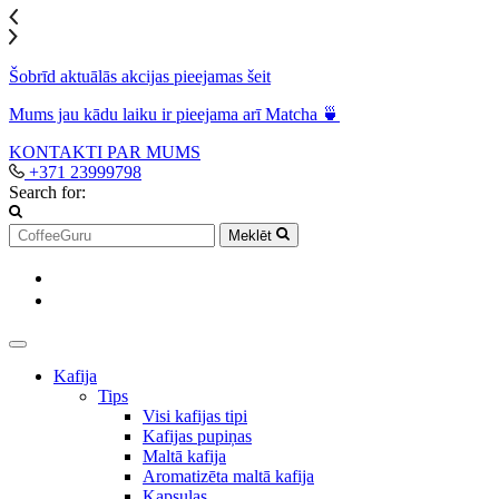
Šobrīd aktuālās akcijas pieejamas šeit
Mums jau kādu laiku ir pieejama arī Matcha 🍵
KONTAKTI
PAR MUMS
+371 23999798
Search for:
Meklēt
Kafija
Tips
Visi kafijas tipi
Kafijas pupiņas
Maltā kafija
Aromatizēta maltā kafija
Kapsulas