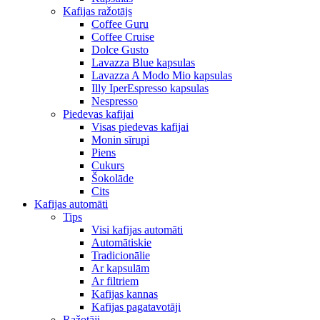
Kafijas ražotājs
Coffee Guru
Coffee Cruise
Dolce Gusto
Lavazza Blue kapsulas
Lavazza A Modo Mio kapsulas
Illy IperEspresso kapsulas
Nespresso
Piedevas kafijai
Visas piedevas kafijai
Monin sīrupi
Piens
Cukurs
Šokolāde
Cits
Kafijas automāti
Tips
Visi kafijas automāti
Automātiskie
Tradicionālie
Ar kapsulām
Ar filtriem
Kafijas kannas
Kafijas pagatavotāji
Ražotāji