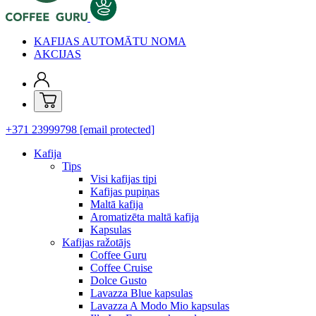
KAFIJAS AUTOMĀTU NOMA
AKCIJAS
+371 23999798
[email protected]
Kafija
Tips
Visi kafijas tipi
Kafijas pupiņas
Maltā kafija
Aromatizēta maltā kafija
Kapsulas
Kafijas ražotājs
Coffee Guru
Coffee Cruise
Dolce Gusto
Lavazza Blue kapsulas
Lavazza A Modo Mio kapsulas